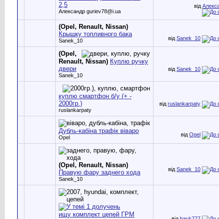
2,5
від
Алекса
Александр guriev78@i.ua
(Opel, Renault, Nissan)
Крышку топливного бака
від
Sanek_10
Sanek_10
(Opel,
Renault, Nissan)
Куплю ручку
двери
від
Sanek_10
Sanek_10
куплю смартфон б/у (+ -
2000гр.)
від
ruslankarpaty
ruslankarpaty
Дубль-кабіна трафік віваро
від
Opel
Opel
(Opel, Renault, Nissan)
від
Sanek_10
Правую фару заднего хода
Sanek_10
ищу комплект цепей ГРМ
від
bayk777