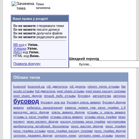
Тема
зачинена
Ваші права у розділі
Ви
не можете
створювати теми
Ви
не можете
писати дописи
Ви
не можете
долучати файли
Ви
не можете
редагувати дописи
BB-код
є
Увімк.
Усмішки
Увімк.
[IMG]
код
Увімк.
HTML код
Вимк.
Швидкий перехід
Правила форуму
Облако тегов
busovod
busovod.ua
cdi двигатель
cdi дизель
citroen nemo отзывы
fiat
scudo отзывы
hdi двигатель
opel vivaro отзывы
opel vivaro расход топлива
opel vivaro форум
renault trafic отзывы
Бусовод
автоаптечка
авториа
бусовод
бусовод ком юа
бусовод опель виваро
бусовод форум
виваро
забилась канализация
замена ремня грм рено трафик 1.9
мерседес вито форум
опель виваро форум
отзывы о опель виваро
отзывы о рено трафик
отзывы опель виваро
отзывы рено трафик
пежо
експерт
пежо експерт форум
расход топлива рено трафик
регулировка
карбюратора китайской бензопилы
рено мастер форум
рено трафик
рено трафик отзывы
рено трафик расход топлива
рено трафик форум
ситроен джампер форум
ситроен немо
ситроен немо отзывы
тюнинг