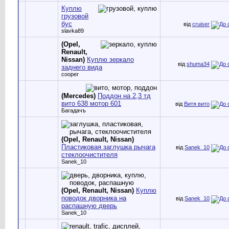
Куплю
грузовой
бус
від
cruiser
slavka89
(Opel,
Renault,
Nissan)
Куплю зеркало
від
shuma34
заднего вида
cooper
(Mercedes)
Поддон на 2,3 тд
вито 638 мотор 601
від
Витя вито
Багадачъ
(Opel, Renault, Nissan)
Пластиковая заглушка рычага
від
Sanek_10
стеклоочистителя
Sanek_10
(Opel, Renault, Nissan)
Куплю
поводок дворника на
від
Sanek_10
распашную дверь
Sanek_10