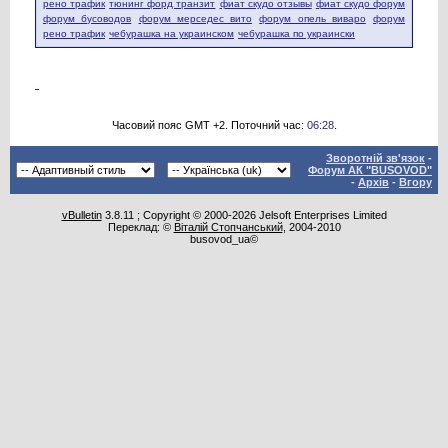
рено трафик
тюнинг форд транзит
фиат скудо отзывы
фиат скудо форум
форум бусоводов
форум мерседес вито
форум опель виваро
форум
рено трафик
чебурашка на украинском
чебурашка по украински
Часовий пояс GMT +2. Поточний час:
06:28
.
Зворотній зв'язок
-
Форум АК "BUSOVOD"
-
Архів
-
Вгору
vBulletin
3.8.11 ; Copyright © 2000-2026 Jelsoft Enterprises Limited
Переклад: ©
Віталій Стопчанський
, 2004-2010
busovod_ua©