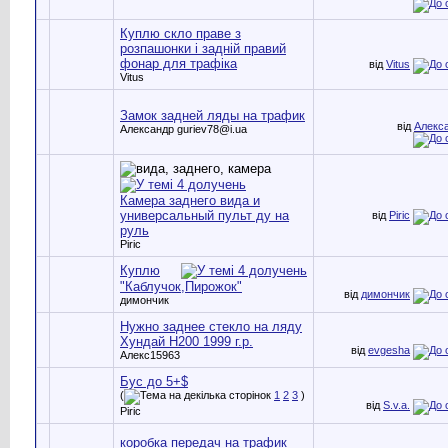
Куплю скло праве з
розпашонки і задній правий
фонар для трафіка
від
Vitus
Vitus
Замок задней ляды на трафик
від
Алекса
Александр guriev78@i.ua
Камера заднего вида и
универсальный пульт ду на
від
Piric
руль
Piric
Куплю
"Каблучок,Пирожок"
від
димончик
димончик
Нужно заднее стекло на ляду
Хундай Н200 1999 г.р.
від
evgesha
Алекс15963
Бус до 5+$
(
1
2
3
)
від
S.v.a.
Piric
коробка передач на трафик