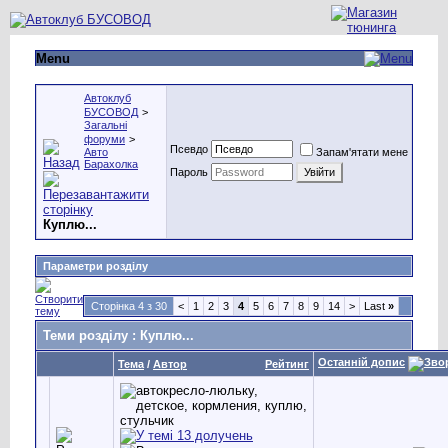
Menu
Автоклуб
БУСОВОД
>
Загальні
форуми
>
Псевдо
Авто
Запам'ятати мене
Барахолка
Пароль
Куплю...
Параметри розділу
Сторінка 4 з 30
<
1
2
3
4
5
6
7
8
9
14
>
Last
»
Теми розділу
: Куплю...
Останній допис
Тема
/
Автор
Рейтинг