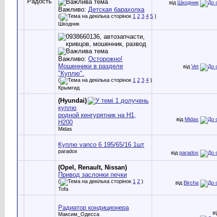
від
Шкодник
Важливо:
Детская барахолка
(
1
2
3
4
5
)
Шкодник
Важливо:
Осторожно!
Мошенники в разделе
від
Vet
"Куплю".
(
1
2
3
4
)
Крымгид
(Hyundai)
куплю
родной кенгурятник на H1,
від
Midas
H200
Midas
Куплю vanco 6 195/65/16 1шт
paradox
від
paradox
(Opel, Renault, Nissan)
Привод заслонки печки
(
1
2
)
від
Bircha
Tofa
Радиатор кондиционера
в
Максим_Одесса