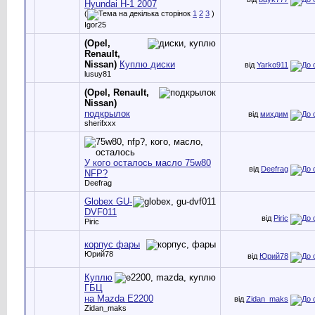
Hyundai H-1 2007
(
1
2
3
)
Igor25
(Opel,
Renault,
Nissan)
Куплю диски
від
Yarko911
lusuy81
(Opel, Renault,
Nissan)
подкрылок
від
михдим
sherifxxx
У кого осталось масло 75w80
від
Deefrag
NFP?
Deefrag
Globex GU-
DVF011
від
Piric
Piric
корпус фары
Юрий78
від
Юрий78
Куплю
ГБЦ
на Mazda E2200
від
Zidan_maks
Zidan_maks