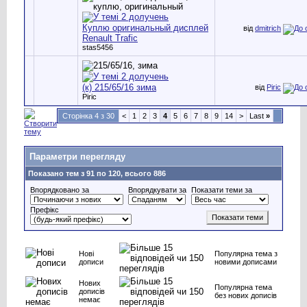
Куплю оригинальный дисплей
від
dmitrich
Renault Trafic
stas5456
(к) 215/65/16 зима
від
Piric
Piric
Сторінка 4 з 30
<
1
2
3
4
5
6
7
8
9
14
>
Last
»
Параметри перегляду
Показано тем з 91 по 120, всього 886
Впорядковано за
Впорядкувати за
Показати теми за
Префікс
Нові
Популярна тема з
дописи
новими дописами
Нових
Популярна тема
дописів
без нових дописів
немає