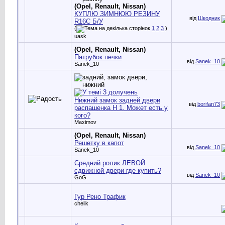
(Opel, Renault, Nissan)
КУПЛЮ ЗИМНЮЮ РЕЗИНУ
від
Шкодник
R16С Б/У
(
1
2
3
)
uask
(Opel, Renault, Nissan)
Патрубок печки
від
Sanek_10
Sanek_10
Нижний замок задней двери
від
borifan73
распашенка Н 1. Может есть у
кого?
Maximov
(Opel, Renault, Nissan)
Решетку в капот
від
Sanek_10
Sanek_10
Средний ролик ЛЕВОЙ
сдвижной двери где купить?
від
Sanek_10
GoG
Гур Рено Трафик
chelik