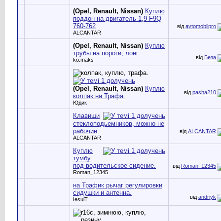
(Opel, Renault, Nissan)
Куплю
поддон на двигатель 1,9 F9Q
760-762
від
avtomobilpro
ALCANTAR
(Opel, Renault, Nissan)
Куплю
трубы на пороги, лонг
від
Беза
ko.maks
(Opel, Renault, Nissan)
Куплю
від
pasha210
колпак на Трафа.
Юдик
Клавиши
стеклоподьемников, можно не
рабочие
від
ALCANTAR
ALCANTAR
Куплю
тумбу
под водительское сидение.
від
Roman_12345
Roman_12345
на Трафик рычаг регулировки
сидушки и антенна.
від
andriyk
IesuiT