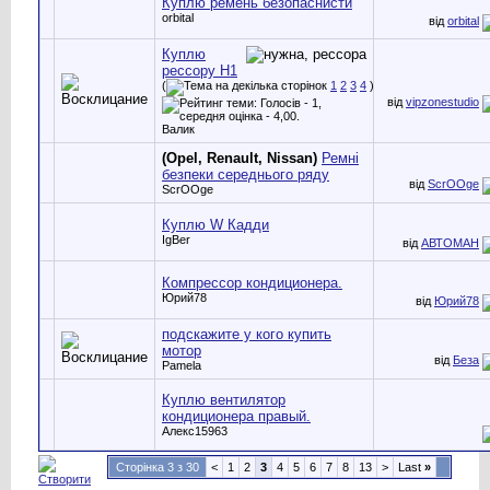
Куплю ремень безопаснисти
orbital
від
orbital
Куплю
рессору H1
(
1
2
3
4
)
від
vipzonestudio
Валик
(Opel, Renault, Nissan)
Ремні
безпеки середнього ряду
від
ScrOOge
ScrOOge
Куплю W Кадди
IgBer
від
АВТОМАН
Компрессор кондиционера.
Юрий78
від
Юрий78
подскажите у кого купить
мотор
від
Беза
Pamela
Куплю вентилятор
кондиционера правый.
Алекс15963
Сторінка 3 з 30
<
1
2
3
4
5
6
7
8
13
>
Last
»