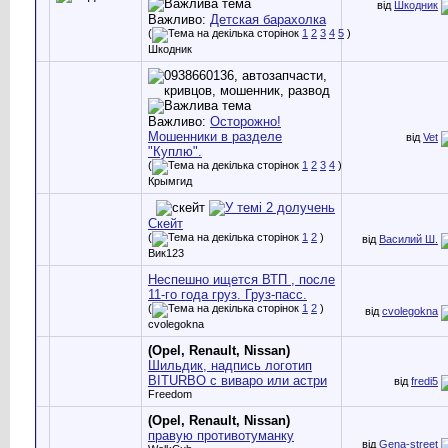
від
Шкодник
Важливо:
Детская барахолка
(
1
2
3
4
5
)
Шкодник
Важливо:
Осторожно!
Мошенники в разделе
від
Vet
"Куплю".
(
1
2
3
4
)
Крымгид
Скейт
(
1
2
)
від
Василий Ш.
Вик123
Неспешно ищется ВТП , после
11-го года груз. Груз-пасс.
(
1
2
)
від
cvolegokna
cvolegokna
(Opel, Renault, Nissan)
Шильдик, надпись логотип
BITURBO с виваро или астри
від
fredi5
Freedom
(Opel, Renault, Nissan)
правую противотуманку
від
Gena-street