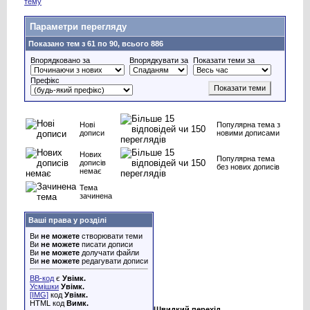
Параметри перегляду
Показано тем з 61 по 90, всього 886
Впорядковано за
Впорядкувати за
Показати теми за
Префікс
Нові
Популярна тема з
дописи
новими дописами
Нових
Популярна тема
дописів
без нових дописів
немає
Тема
зачинена
Ваші права у розділі
Ви
не можете
створювати теми
Ви
не можете
писати дописи
Ви
не можете
долучати файли
Ви
не можете
редагувати дописи
BB-код
є
Увімк.
Усмішки
Увімк.
[IMG]
код
Увімк.
HTML код
Вимк.
Швидкий перехід