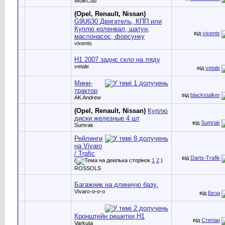
WolkCub
(Opel, Renault, Nissan)
G9U630 Двигатель, КПП или
Куплю коленвал, шатун,
від
vixents
маслонасос, форсунку
vixents
H1 2007 заднє скло на ляду
vetale
від
vetale
Мини-
трактор
від
blackstalker
AK Andrew
(Opel, Renault, Nissan)
Куплю
диски железные 4 шт
від
Sumrak
Sumrak
Рейлинги
на Vivaro
/ Trafic
від
Darts-Trafik
(
1
2
)
ROSSOLS
Багажник на длинную базу.
Vivaro-o-o-o
від
Беза
Кронштейн решетки Н1
від
Степан
Varkuta