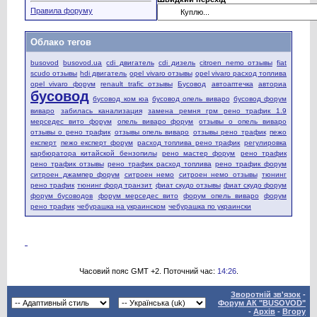
Правила форуму
Облако тегов
busovod
busovod.ua
cdi двигатель
cdi дизель
citroen nemo отзывы
fiat
scudo отзывы
hdi двигатель
opel vivaro отзывы
opel vivaro расход топлива
opel vivaro форум
renault trafic отзывы
Бусовод
автоаптечка
авториа
бусовод
бусовод ком юа
бусовод опель виваро
бусовод форум
виваро
забилась канализация
замена ремня грм рено трафик 1.9
мерседес вито форум
опель виваро форум
отзывы о опель виваро
отзывы о рено трафик
отзывы опель виваро
отзывы рено трафик
пежо
експерт
пежо експерт форум
расход топлива рено трафик
регулировка
карбюратора китайской бензопилы
рено мастер форум
рено трафик
рено трафик отзывы
рено трафик расход топлива
рено трафик форум
ситроен джампер форум
ситроен немо
ситроен немо отзывы
тюнинг
рено трафик
тюнинг форд транзит
фиат скудо отзывы
фиат скудо форум
форум бусоводов
форум мерседес вито
форум опель виваро
форум
рено трафик
чебурашка на украинском
чебурашка по украински
Часовий пояс GMT +2. Поточний час:
14:26
.
Зворотній зв'язок
-
Форум АК "BUSOVOD"
-
Архів
-
Вгору