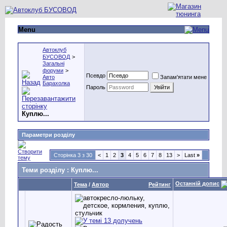
Menu
Автоклуб
БУСОВОД
>
Загальні
форуми
>
Псевдо
Авто
Запам'ятати мене
Барахолка
Пароль
Куплю...
Параметри розділу
Сторінка 3 з 30
<
1
2
3
4
5
6
7
8
13
>
Last
»
Теми розділу
: Куплю...
Останній допис
Тема
/
Автор
Рейтинг