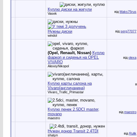
Куплю диски на жигули
від
Maks75rus
Vasek
Нужны диски
від
serg77077
windol
(Opel, Renault, Nissan)
Куплю
фаркоп и сиденья на OPEL
від
olexa
VIVARO
AlexeyNikopol
Куплю карты салона на
в
Vivaro(англичанина)
Vivaro_Trafic_Primastar
Куплю пенек 2.5DCI master,
від
maestro
movano
maestro
Нужен донор Transit 2.4TDI
від
Rulik
shatyn