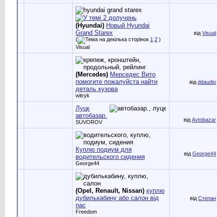
(Hyundai)
Новый Hyundai
Grand Starex
від
Visual
(
1
2
)
Visual
(Mercedes)
Мерседес Вито
помогите пожалуйста найти
від
ddaudio
деталь кузова
witryk
Луцк
автобазар.
від
Avtobazar
SUVOROV
Куплю подиум для
від
George44
водительского сидения
George44
(Opel, Renault, Nissan)
куплю
дубилькабину або салон від
від
Степан
пас
Freedom