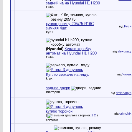
задний на на Hyundai H1 H200
Cuba
куплю резину 205\75 R16C
від
Руся
зимняя 4шт.
Руся
(Hyundai)
Куплю коробку
від
alexusaty
автомат на Hyundai H1 H200
Cuba
Куплю зеркало на ляду.
від
Чижик
kruk
задние двери
Виктория
від
dmishanya
куплю торсион
від
crimchik
(
1
2
)
crimchik