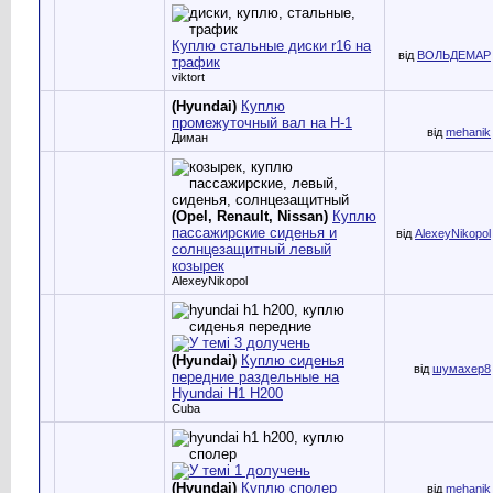
Куплю стальные диски r16 на
від
ВОЛЬДЕМАР
трафик
viktort
(Hyundai)
Куплю
промежуточный вал на Н-1
від
mehanik
Диман
(Opel, Renault, Nissan)
Куплю
пассажирские сиденья и
від
AlexeyNikopol
солнцезащитный левый
козырек
AlexeyNikopol
(Hyundai)
Куплю сиденья
від
шумахер8
передние раздельные на
Hyundai H1 H200
Cuba
(Hyundai)
Куплю сполер
від
mehanik