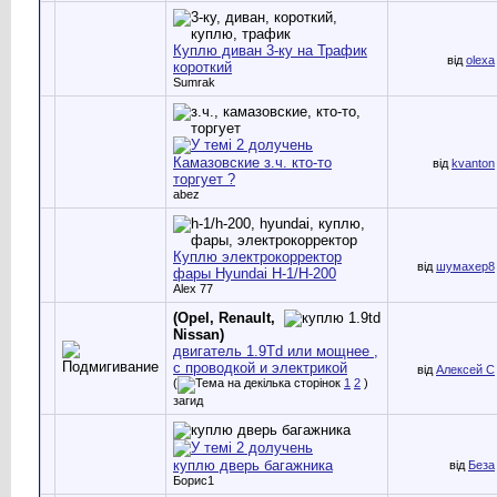
Куплю диван 3-ку на Трафик
від
olexa
короткий
Sumrak
Камазовские з.ч. кто-то
від
kvanton
торгует ?
abez
Куплю электрокорректор
від
шумахер8
фары Hyundai H-1/H-200
Alex 77
(Opel, Renault,
Nissan)
двигатель 1.9Td или мощнее ,
с проводкой и электрикой
від
Алексей С
(
1
2
)
загид
куплю дверь багажника
від
Беза
Борис1