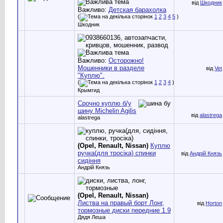
від
Шкодник
Важливо:
Детская барахолка
(
1
2
3
4
5
)
Шкодник
Важливо:
Осторожно!
Мошенники в разделе
від
Vet
"Куплю".
(
1
2
3
4
)
Крымгид
Срочно куплю б/у
шину Michelin Agilis
від
alastrega
alastrega
(Opel, Renault, Nissan)
Куплю
ручка(для тросіка) спинки
від
Андрій Князь
сидіння
Андрій Князь
(Opel, Renault, Nissan)
Листва на правый борт Лонг,
від
Horton
тормозные диски передние 1.9
Дядя Леша