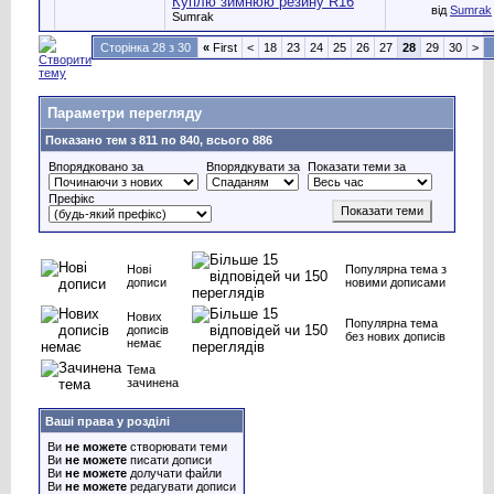
Куплю зимнюю резину R16
від
Sumrak
Sumrak
Сторінка 28 з 30
«
First
<
18
23
24
25
26
27
28
29
30
>
Параметри перегляду
Показано тем з 811 по 840, всього 886
Впорядковано за
Впорядкувати за
Показати теми за
Префікс
Нові
Популярна тема з
дописи
новими дописами
Нових
Популярна тема
дописів
без нових дописів
немає
Тема
зачинена
Ваші права у розділі
Ви
не можете
створювати теми
Ви
не можете
писати дописи
Ви
не можете
долучати файли
Ви
не можете
редагувати дописи