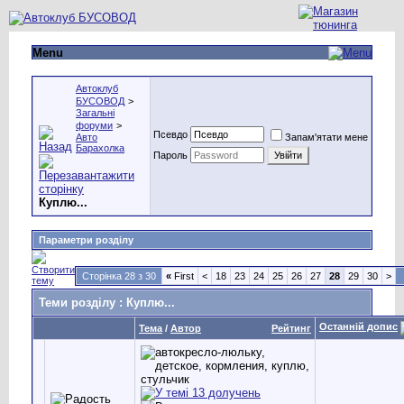
Menu
Автоклуб
БУСОВОД
>
Загальні
форуми
>
Псевдо
Авто
Запам'ятати мене
Барахолка
Пароль
Куплю...
Параметри розділу
Сторінка 28 з 30
«
First
<
18
23
24
25
26
27
28
29
30
>
Теми розділу
: Куплю...
Останній допис
Тема
/
Автор
Рейтинг