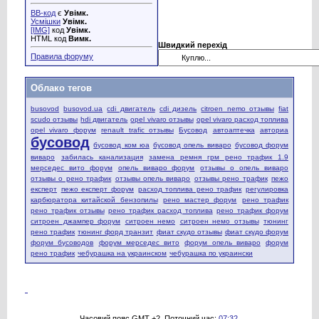
BB-код
є
Увімк.
Усмішки
Увімк.
[IMG]
код
Увімк.
HTML код
Вимк.
Швидкий перехід
Правила форуму
Облако тегов
busovod
busovod.ua
cdi двигатель
cdi дизель
citroen nemo отзывы
fiat
scudo отзывы
hdi двигатель
opel vivaro отзывы
opel vivaro расход топлива
opel vivaro форум
renault trafic отзывы
Бусовод
автоаптечка
авториа
бусовод
бусовод ком юа
бусовод опель виваро
бусовод форум
виваро
забилась канализация
замена ремня грм рено трафик 1.9
мерседес вито форум
опель виваро форум
отзывы о опель виваро
отзывы о рено трафик
отзывы опель виваро
отзывы рено трафик
пежо
експерт
пежо експерт форум
расход топлива рено трафик
регулировка
карбюратора китайской бензопилы
рено мастер форум
рено трафик
рено трафик отзывы
рено трафик расход топлива
рено трафик форум
ситроен джампер форум
ситроен немо
ситроен немо отзывы
тюнинг
рено трафик
тюнинг форд транзит
фиат скудо отзывы
фиат скудо форум
форум бусоводов
форум мерседес вито
форум опель виваро
форум
рено трафик
чебурашка на украинском
чебурашка по украински
Часовий пояс GMT +2. Поточний час:
07:32
.