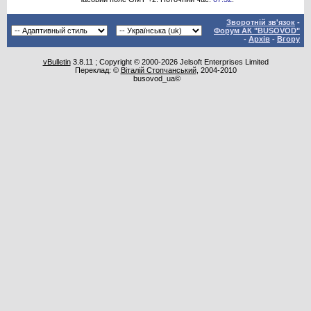
Зворотній зв'язок
-
Форум АК "BUSOVOD"
-
Архів
-
Вгору
vBulletin
3.8.11 ; Copyright © 2000-2026 Jelsoft Enterprises Limited
Переклад: ©
Віталій Стопчанський
, 2004-2010
busovod_ua©