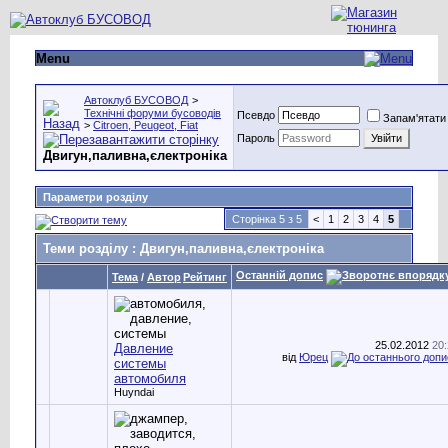
Menu
Автоклуб БУСОВОД
>
Технічні форуми бусоводів
Псевдо
Запам'ятати
>
Citroen, Peugeot, Fiat
Пароль
Двигун,паливна,єлектроніка
Параметри розділу
Сторінка 5 з 5
<
1
2
3
4
5
Теми розділу
: Двигун,паливна,єлектроніка
Останній допис
Тема
/
Автор
Рейтинг
25.02.2012
20
Давление
від
Юрец
системы
автомобиля
Huyndai