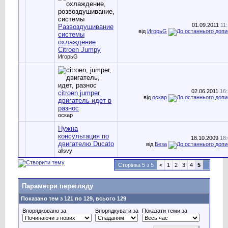
01.09.2011
11
Развоздушивание
від
ИгорьG
системы
охлаждение
Citroen Jumpy
ИгорьG
02.06.2011
16
citroen jumper
від
оскар
двигатель идет в
разнос
оскар
Нужна
консультация по
18.10.2009
18
двигателю Ducato
від
Беза
allsvy
Сторінка 5 з 5
<
1
2
3
4
5
Параметри перегляду
Показано тем з 121 по 129, всього 129
Впорядковано за
Впорядкувати за
Показати теми за