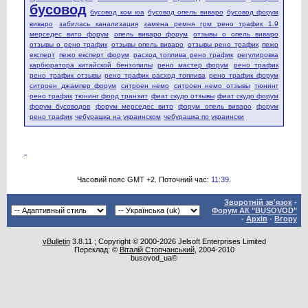
бусовод
бусовод ком юа
бусовод опель виваро
бусовод форум
виваро
забилась канализация
замена ремня грм рено трафик 1.9
мерседес вито форум
опель виваро форум
отзывы о опель виваро
отзывы о рено трафик
отзывы опель виваро
отзывы рено трафик
пежо
експерт
пежо експерт форум
расход топлива рено трафик
регулировка
карбюратора китайской бензопилы
рено мастер форум
рено трафик
рено трафик отзывы
рено трафик расход топлива
рено трафик форум
ситроен джампер форум
ситроен немо
ситроен немо отзывы
тюнинг
рено трафик
тюнинг форд транзит
фиат скудо отзывы
фиат скудо форум
форум бусоводов
форум мерседес вито
форум опель виваро
форум
рено трафик
чебурашка на украинском
чебурашка по украински
Часовий пояс GMT +2. Поточний час:
11:39
.
Зворотній зв'язок
-
Форум АК "BUSOVOD"
-
Архів
-
Вгору
vBulletin
3.8.11 ; Copyright © 2000-2026 Jelsoft Enterprises Limited
Переклад: ©
Віталій Стопчанський
, 2004-2010
busovod_ua©