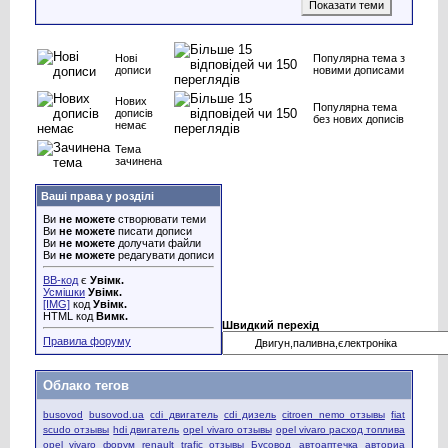
Нові
Популярна тема з
дописи
новими дописами
Нових
Популярна тема
дописів
без нових дописів
немає
Тема
зачинена
Ваші права у розділі
Ви
не можете
створювати теми
Ви
не можете
писати дописи
Ви
не можете
долучати файли
Ви
не можете
редагувати дописи
BB-код
є
Увімк.
Усмішки
Увімк.
[IMG]
код
Увімк.
HTML код
Вимк.
Швидкий перехід
Правила форуму
Облако тегов
busovod
busovod.ua
cdi двигатель
cdi дизель
citroen nemo отзывы
fiat
scudo отзывы
hdi двигатель
opel vivaro отзывы
opel vivaro расход топлива
opel vivaro форум
renault trafic отзывы
Бусовод
автоаптечка
авториа