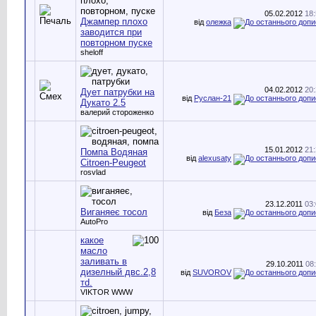
05.02.2012
18
Джампер плохо
від
олежка
заводится при
повторном пуске
sheloff
04.02.2012
20
Дует патрубки на
від
Руслан-21
Дукато 2.5
валерий стороженко
15.01.2012
21
Помпа Водяная
від
alexusaty
Citroen-Peugeot
rosvlad
23.12.2011
03
Виганяеє тосол
від
Беза
AutoPro
какое
масло
заливать в
29.10.2011
08
дизелный двс.2,8
від
SUVOROV
тd.
VIKTOR WWW