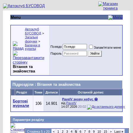
Menu
Автоклуб
БУСОВОД
>
Загальні
форуми
>
Балачки в
Псевдо
Запам'ятати мене
курилці
Пароль
Вітання та
знайомства
Підрозділи
: Вітання та знайомства
Розділ
Теми
Дописи
Останній допис
PavelV знову небус 😂
Бортові
106
14.901
від
PavelV
журнали
14.07.2026
20:02
Параметри розділу
Сторінка 5 з 20
<
1
2
3
4
5
6
7
8
9
10
15
>
Last
»