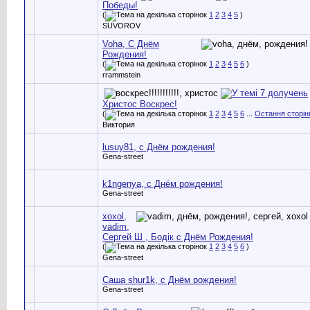
Победы!
(
1
2
3
4
5
)
SUVOROV
Voha, С Днём
Рождения!
(
1
2
3
4
5
6
)
rrammstein
Христос Воскрес!
(
1
2
3
4
5
6
...
Остання сторін
Виктория
lusuy81, с Днём рождения!
Gena-street
k1ngenya, с Днём рождения!
Gena-street
хохоl,
vadim,
Сергей Ш , Бодік с Днём Рождения!
(
1
2
3
4
5
6
)
Gena-street
Саша shur1k, с Днём рождения!
Gena-street