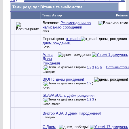
Теми розділу
: Вітання та знайомства
Тема
/
Автор
Рейтинг
Важливо:
Рекомендации по
написанию сообщений
abez
Переміщено:
x_mad с
днем рождения.
Беза
Али с
Днем
Рождения
(
1
2
3
4
5
6
...
Остання сторін
Шкодник
ВЮН с днем рождения!
(
1
2
)
Беза
SLAVASUL, с Днём рождения!
(
1
2
3
)
Gena-street
Виктор АВА З Днем Народження!
Шкодник
С Днем