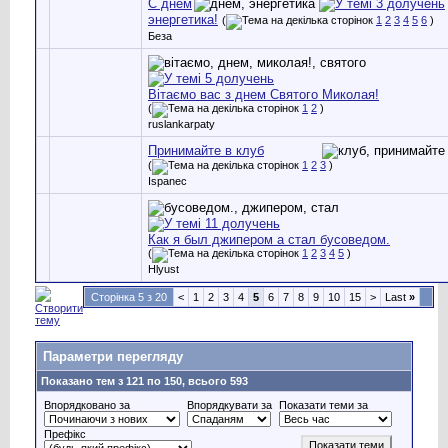
С днем
энергетика!
(
1
2
3
4
5
6
)
Беза
Вітаємо вас з днем Святого Миколая!
(
1
2
)
ruslankarpaty
Принимайте в клуб
(
1
2
3
)
Ispanec
Как я был джипером а стал бусоведом.
(
1
2
3
4
5
)
Hlyust
Сторінка 5 з 20
<
1
2
3
4
5
6
7
8
9
10
15
>
Last
»
Параметри перегляду
Показано тем з 121 по 150, всього 593
Впорядковано за
Впорядкувати за
Показати теми за
Префікс