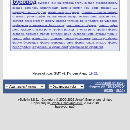
бусовод
бусовод ком юа
бусовод опель виваро
бусовод форум
виваро
забилась канализация
замена ремня грм рено трафик 1.9
мерседес вито форум
опель виваро форум
отзывы о опель виваро
отзывы о рено трафик
отзывы опель виваро
отзывы рено трафик
пежо
експерт
пежо експерт форум
расход топлива рено трафик
регулировка
карбюратора китайской бензопилы
рено мастер форум
рено трафик
рено трафик отзывы
рено трафик расход топлива
рено трафик форум
ситроен джампер форум
ситроен немо
ситроен немо отзывы
тюнинг
рено трафик
тюнинг форд транзит
фиат скудо отзывы
фиат скудо форум
форум бусоводов
форум мерседес вито
форум опель виваро
форум
рено трафик
чебурашка на украинском
чебурашка по украински
Часовий пояс GMT +2. Поточний час:
19:52
.
Зворотній зв'язок
-
Форум АК "BUSOVOD"
-
Архів
-
Вгору
vBulletin
3.8.11 ; Copyright © 2000-2026 Jelsoft Enterprises Limited
Переклад: ©
Віталій Стопчанський
, 2004-2010
busovod_ua©