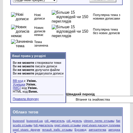
Нові
Популярна тема з
дописи
новими дописами
Нових
Популярна тема
дописів
без нових дописів
немає
Тема
зачинена
Ваші права у розділі
Ви
не можете
створювати теми
Ви
не можете
писати дописи
Ви
не можете
долучати файли
Ви
не можете
редагувати дописи
BB-код
є
Увімк.
Усмішки
Увімк.
[IMG]
код
Увімк.
HTML код
Вимк.
Швидкий перехід
Правила форуму
Облако тегов
busovod
busovod.ua
cdi двигатель
cdi дизель
citroen nemo отзывы
fiat
scudo отзывы
hdi двигатель
opel vivaro отзывы
opel vivaro расход топлива
opel vivaro форум
renault trafic отзывы
Бусовод
автоаптечка
авториа