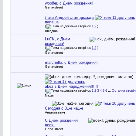
woolfer, с Днём рождения!
Gena-street
Лаки Андрей стал дважды
папаша
(
1
2
)
Шкодник
LuCK, с Днём
рождения!
(
1
2
)
Gena-street
marchello, с Днём рождения!
Gena-street
abez з Днем народження!!!!!!
(
1
2
3
4
5
6
...
Остання сторін
Nazar
Сегодня с 31-е на1-е
Анатольевич
С Днём рождения
всех!
Gena-street