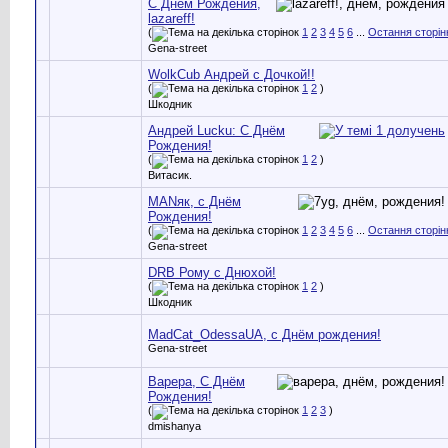
С Днём Рождения,
lazareff!
(
1
2
3
4
5
6
...
Остання сторін
Gena-street
WolkCub Андрей с Дочкой!!
(
1
2
)
Шкодник
Андрей Lucku: С Днём
Рождения!
(
1
2
)
Витасик.
MANяк, с Днём
Рождения!
(
1
2
3
4
5
6
...
Остання сторін
Gena-street
DRB Рому с Днюхой!
(
1
2
)
Шкодник
MadCat_OdessaUA, с Днём рождения!
Gena-street
Варера, С Днём
Рождения!
(
1
2
3
)
dmishanya