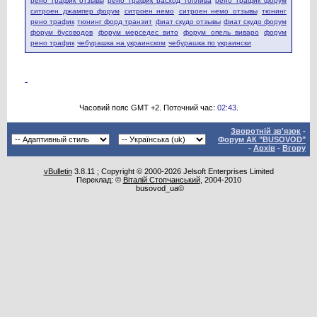
рено трафик отзывы
рено трафик расход топлива
рено трафик форум
ситроен джампер форум
ситроен немо
ситроен немо отзывы
тюнинг
рено трафик
тюнинг форд транзит
фиат скудо отзывы
фиат скудо форум
форум бусоводов
форум мерседес вито
форум опель виваро
форум
рено трафик
чебурашка на украинском
чебурашка по украински
Часовий пояс GMT +2. Поточний час:
02:43
.
Зворотній зв'язок
-
Форум АК "BUSOVOD"
-
Архів
-
Вгору
vBulletin
3.8.11 ; Copyright © 2000-2026 Jelsoft Enterprises Limited
Переклад: ©
Віталій Стопчанський
, 2004-2010
busovod_ua©