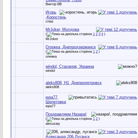
Виктор ВВ
Игорь
-Коростень
cniaz
MrJoker, Молдова
(
1
2
3
4
)
MrJoker
Олежка, Днепродзержинск
(
1
2
)
олежка
windol, Стаханов, Украина
windol
aleks808, H1, Днепропетровск
aleks808
юра77,
Шепетовка
юра77
Поздравляем Назара!
(
1
2
)
alexusaty
Александр 206,Луганск