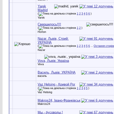
Yarek
Madrid
(
1
2
3
4
5
6
)
Yarek
Свершилось!!!!
(
1
2
)
Horton
Nazar, Львів, Стрий:
УКРАЇНА
(
1
2
3
4
5
6
...
Остання сторін
Nazar
Vova, Львів: Україна
Vova
Василь, Львів: УКРАЇНА
василь
Vaz Helsing - Кривой Рог
(
1
2
3
4
5
)
Vaz Helsing
Makros24, Івано-Франківськ
Makros24
Мы - бусоводы !