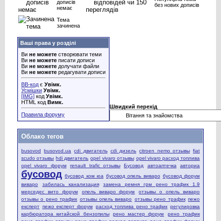
дописів
без нових дописів
немає
Тема
зачинена
Ваші права у розділі
Ви
не можете
створювати теми
Ви
не можете
писати дописи
Ви
не можете
долучати файли
Ви
не можете
редагувати дописи
BB-код
є
Увімк.
Усмішки
Увімк.
[IMG]
код
Увімк.
HTML код
Вимк.
Швидкий перехід
Правила форуму
Облако тегов
busovod
busovod.ua
cdi двигатель
cdi дизель
citroen nemo отзывы
fiat
scudo отзывы
hdi двигатель
opel vivaro отзывы
opel vivaro расход топлива
opel vivaro форум
renault trafic отзывы
Бусовод
автоаптечка
авториа
бусовод
бусовод ком юа
бусовод опель виваро
бусовод форум
виваро
забилась канализация
замена ремня грм рено трафик 1.9
мерседес вито форум
опель виваро форум
отзывы о опель виваро
отзывы о рено трафик
отзывы опель виваро
отзывы рено трафик
пежо
експерт
пежо експерт форум
расход топлива рено трафик
регулировка
карбюратора китайской бензопилы
рено мастер форум
рено трафик