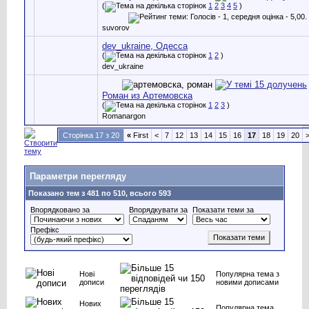
(
1
2
3
4
5
)
suvorov
dev_ukraine, Одесса
(
1
2
)
dev_ukraine
Роман из Артемовска
(
1
2
3
)
Romanargon
Сторінка 17 з 20
«
First
<
7
12
13
14
15
16
17
18
19
20
Параметри перегляду
Показано тем з 481 по 510, всього 593
Впорядковано за
Впорядкувати за
Показати теми за
Префікс
Нові
Популярна тема з
дописи
новими дописами
Нових
Популярна тема