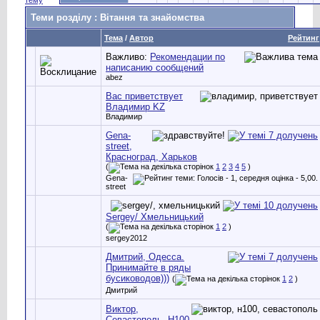
Теми розділу
: Вітання та знайомства
Тема
/
Автор
Рейтинг
Важливо:
Рекомендации по
написанию сообщений
abez
Вас приветствует
Владимир KZ
Владимир
Gena-
street,
Красноград, Харьков
(
1
2
3
4
5
)
Gena-
street
Sergey/ Хмельницький
(
1
2
)
sergey2012
Дмитрий, Одесса.
Принимайте в ряды
бусиководов)))
(
1
2
)
Дмитрий
Виктор,
Севастополь, Н100