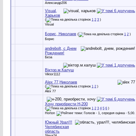
Александр206
Visual,
Харьков
(
1
2
3
)
Visual
Борис, Николаев
(
1
2
)
Борис
andrebolt, с Днем
Рождения!
Беза
Віктор.м.Калуш
Viktor1112
Alex 77,Николаев
(
1
2
)
Alex 77
Хочу приобрести Н-200
(
1
2
3
4
5
6
)
Horton
Южный Урал!!!
Челябинская
область
Slava74