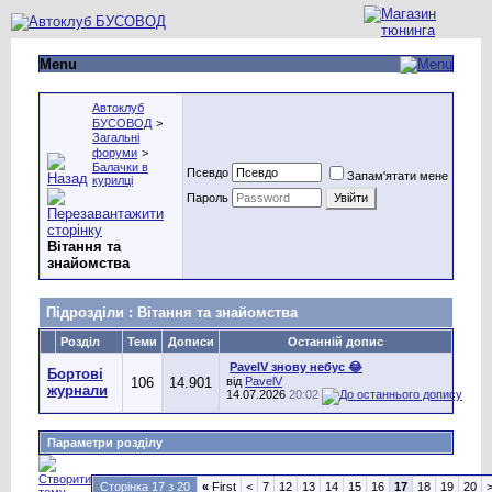
Menu
Автоклуб
БУСОВОД
>
Загальні
форуми
>
Балачки в
Псевдо
Запам'ятати мене
курилці
Пароль
Вітання та
знайомства
Підрозділи
: Вітання та знайомства
Розділ
Теми
Дописи
Останній допис
PavelV знову небус 😂
Бортові
106
14.901
від
PavelV
журнали
14.07.2026
20:02
Параметри розділу
Сторінка 17 з 20
«
First
<
7
12
13
14
15
16
17
18
19
20