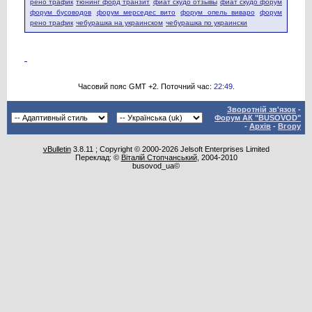
рено трафик
тюнинг форд транзит
фиат скудо отзывы
фиат скудо форум
форум бусоводов
форум мерседес вито
форум опель виваро
форум
рено трафик
чебурашка на украинском
чебурашка по украински
Часовий пояс GMT +2. Поточний час:
22:49
.
Зворотній зв'язок
-
Форум АК "BUSOVOD"
-
Архів
-
Вгору
vBulletin
3.8.11 ; Copyright © 2000-2026 Jelsoft Enterprises Limited
Переклад: ©
Віталій Стопчанський
, 2004-2010
busovod_ua©