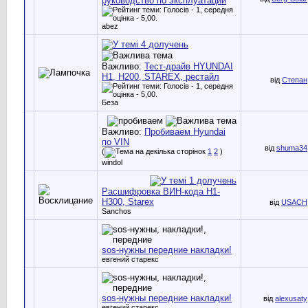
руководство по эксплуатации
abez
Важливо:
Тест-драйв HYUNDAI
H1, H200, STAREX, рестайл
від
Степан
Беза
Важливо:
Пробиваем Hyundai
по VIN
від
shuma34
(
1
2
)
windol
Расшифровка ВИН-кода Н1-
Н300, Starex
від
USACH
Sanchos
sos-нужны передние накладки!
евгений старекс
sos-нужны передние накладки!
від
alexusaty
евгений старекс