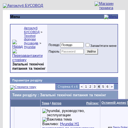
Menu
Автоклуб
БУСОВОД
>
Технічні
форуми
бусоводів
>
Псевдо
Запам'ятати мене
Hyundai
Пароль
Загальні технічні
питання та тюнінг
Параметри розділу
Сторінка 4 з 6
<
1
2
3
4
5
6
>
Теми розділу
: Загальні технічні питання та тюнінг
Останній допис
Тема
/
Автор
Рейтинг
Важливо:
Hyundai H1
від
Serg-Solar