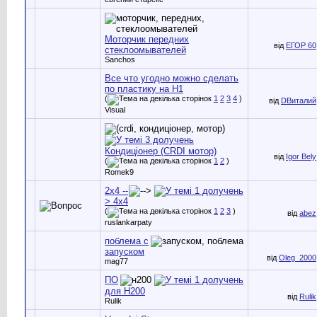
Моторчик передних
від
ЕГОР 60
стеклоомывателей
Sanchos
Все что угодно можно сделать
по пластику на H1
(
1
2
3
4
)
від
DВиталий
Visual
Кондиціонер (CRDI мотор)
від
Igor Bely
(
1
2
)
Romek9
2х4 --
> 4х4
(
1
2
3
)
від
abez
ruslankarpaty
поблема с
запуском
від
Oleg_2000
mag77
ПО
для Н200
від
Rulik
Rulik