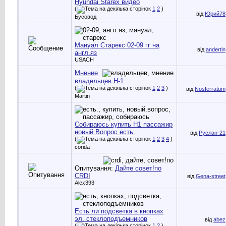
Hyundai Starex видео
(
1
2
)
від
Юрий78
Бусовод
Мануал Старекс 02-09 гг на
від
andertin
англ.яз
USACH
Мнение
владельцев Н-1
(
1
2
3
)
від
Nosferratum
Martin
Собираюсь купить Н1 пассажир
новый.Вопрос есть.
від
Руслан-21
(
1
2
3
4
)
corida
Опитування:
Дайте совет!по
CRDI
від
Gena-street
Alex393
Есть ли подсветка в кнопках
эл. стеклоподъемников
від
abez
(
1
2
)