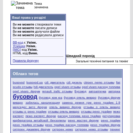
Тема
зачинена
Ваші права у розділі
Ви
не можете
створювати теми
Ви
не можете
писати дописи
Ви
не можете
долучати файли
Ви
не можете
редагувати дописи
BB-код
є
Увімк.
Усмішки
Увімк.
[IMG]
код
Увімк.
HTML код
Вимк.
Швидкий перехід
Правила форуму
Облако тегов
busovod
busovod.ua
cdi двигатель
cdi дизель
citroen nemo отзывы
fiat
scudo отзывы
hdi двигатель
opel vivaro отзывы
opel vivaro расход топлива
opel vivaro форум
renault trafic отзывы
Бусовод
автоаптечка
авториа
бусовод
бусовод ком юа
бусовод опель виваро
бусовод форум
виваро
забилась канализация
замена ремня грм рено трафик 1.9
мерседес вито форум
опель виваро форум
отзывы о опель виваро
отзывы о рено трафик
отзывы опель виваро
отзывы рено трафик
пежо
експерт
пежо експерт форум
расход топлива рено трафик
регулировка
карбюратора китайской бензопилы
рено мастер форум
рено трафик
рено трафик отзывы
рено трафик расход топлива
рено трафик форум
ситроен джампер форум
ситроен немо
ситроен немо отзывы
тюнинг