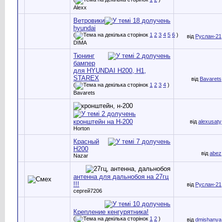
Alexx
Ветровики
hyundai
(
1
2
3
4
5
6
)
від
Руслан-21
DIMA
Тюнинг
бампер
для HYUNDAI H200, H1,
STAREX
від
Bavarets
(
1
2
3
4
)
Bavarets
кронштейн на Н-200
від
alexusaty
Horton
Красный
H200
від
abez
Nazar
антенна для дальнобоя на 27гц
!!!
від
Руслан-21
сергей7206
Крепление кенгурятника!
(
1
2
)
від
dmishanya