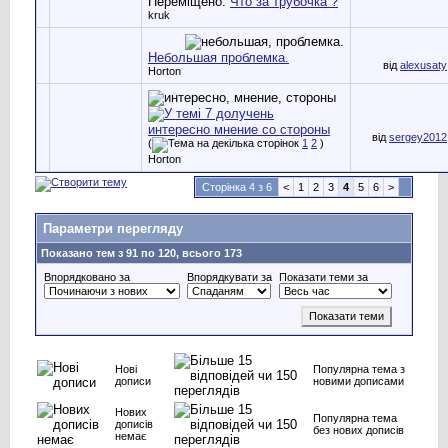
Переміщено:
Что за трубочка ?
kruk
Небольшая проблемка.
від
alexusaty
Horton
интересно мнение со стороны
від
sergey2012
(
1
2
)
Horton
Сторінка 4 з 6
<
1
2
3
4
5
6
>
Параметри перегляду
Показано тем з 91 по 120, всього 173
Впорядковано за
Впорядкувати за
Показати теми за
Нові
Популярна тема з
дописи
новими дописами
Нових
Популярна тема
дописів
без нових дописів
немає