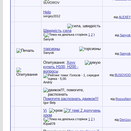
SUVOROV
Help
sergey2012
від
ALEXEY
Швидкість,сила
(
1
2
)
від
Sanyok
Sanyok
торсионы
Sanyok
від
Sanyok
Опитування:
Хочу
купить H100, Н200 -
вопросы
від
BUSOVOD
Andriy
Помогите распознать движок!!!
від
RossoNeri
Igor Bely
Vi
хром
(
1
2
)
від
Den1ss
Юрий78