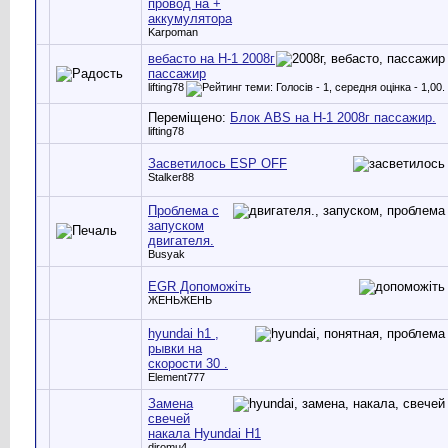
провод на +
аккумулятора
Karpoman
вебасто на Н-1 2008г
пассажир
lifting78
Переміщено:
Блок ABS на Н-1 2008г пассажир.
lifting78
Засветилось ESP OFF
Stalker88
Проблема с
запуском
двигателя.
Busyak
EGR Допоможіть
ЖЕНЬЖЕНЬ
hyundai h1 ,
рывки на
скорости 30 .
Element777
Замена
свечей
накала Hyundai H1
djromu4