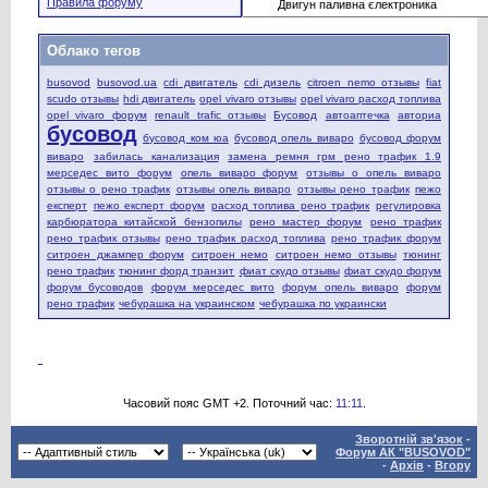
Правила форуму
Облако тегов
busovod
busovod.ua
cdi двигатель
cdi дизель
citroen nemo отзывы
fiat
scudo отзывы
hdi двигатель
opel vivaro отзывы
opel vivaro расход топлива
opel vivaro форум
renault trafic отзывы
Бусовод
автоаптечка
авториа
бусовод
бусовод ком юа
бусовод опель виваро
бусовод форум
виваро
забилась канализация
замена ремня грм рено трафик 1.9
мерседес вито форум
опель виваро форум
отзывы о опель виваро
отзывы о рено трафик
отзывы опель виваро
отзывы рено трафик
пежо
експерт
пежо експерт форум
расход топлива рено трафик
регулировка
карбюратора китайской бензопилы
рено мастер форум
рено трафик
рено трафик отзывы
рено трафик расход топлива
рено трафик форум
ситроен джампер форум
ситроен немо
ситроен немо отзывы
тюнинг
рено трафик
тюнинг форд транзит
фиат скудо отзывы
фиат скудо форум
форум бусоводов
форум мерседес вито
форум опель виваро
форум
рено трафик
чебурашка на украинском
чебурашка по украински
Часовий пояс GMT +2. Поточний час:
11:11
.
Зворотній зв'язок
-
Форум АК "BUSOVOD"
-
Архів
-
Вгору