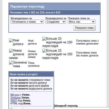
Параметри перегляду
Показано тем з 181 по 210, всього 614
Впорядковано за
Впорядкувати за
Показати теми за
Нові
Популярна тема з
дописи
новими дописами
Нових
Популярна тема
дописів
без нових дописів
немає
Тема
зачинена
Ваші права у розділі
Ви
не можете
створювати теми
Ви
не можете
писати дописи
Ви
не можете
долучати файли
Ви
не можете
редагувати дописи
BB-код
є
Увімк.
Усмішки
Увімк.
[IMG]
код
Увімк.
HTML код
Вимк.
Швидкий перехід