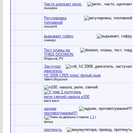
Часто щелкает реле.
muradow
Регулировка
топливной
mozartr6
вырывает гофру
сникерс
Тест планы на
ТНВД DOOWON
Shapoval_PV
Застучал
двигатель
H1`2008 CRDI плюс белый дым
Valerii Shypunov
реле свечей накала н100
вася вася
задние
противотуманки!!!!
(
1
2
)
denya
протянуть