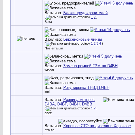
Важливо:
Блоки предохранителей
(
1
2
)
Беза
Важливо:
Биксеноновые линзы
(
1
2
3
4
)
Nosferratum
Важливо:
Замена ремней ГРМ на D4BH
windol
Важливо:
Регулировка ТНВД D4BH
inoi
Важливо:
Разница моторов
D4BA, D4BF, D4BH, D4BB
(
1
2
)
abez
Важливо:
Хорошее СТО по дизелю в Харькове
Кто-то