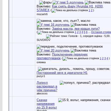
Важливо:
Как снять фару Hyundai H1, H200,
STAREX
(
1
2
)
mozartr6
Важливо:
Заміна масла, яке краще лити?
(
1
2
3
4
5
6
...
Остання сторін
SUVOROV
Важливо:
Подключение передних
противотуманок
(
1
2
3
4
)
олежка
Посторонний звук в двигателе Н1
puzyr1
Лопнул
распредвал в
чём причина?
alexxxxs
Скачки
напряжения
до 15.9 вольт
Skrydzh