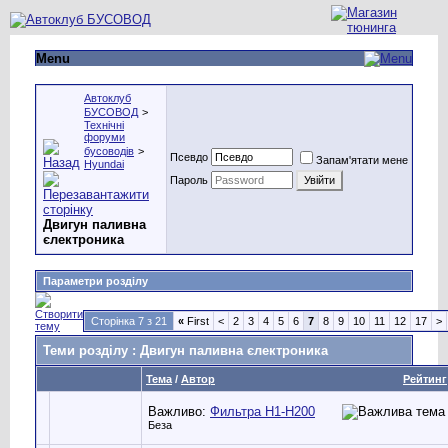
Menu
Автоклуб
БУСОВОД
>
Технічні
форуми
бусоводів
>
Псевдо
Запам'ятати мене
Hyundai
Пароль
Двигун паливна
єлектроника
Параметри розділу
Сторінка 7 з 21
«
First
<
2
3
4
5
6
7
8
9
10
11
12
17
>
Теми розділу
: Двигун паливна єлектроника
Тема
/
Автор
Рейтинг
Важливо:
Фильтра Н1-Н200
Беза