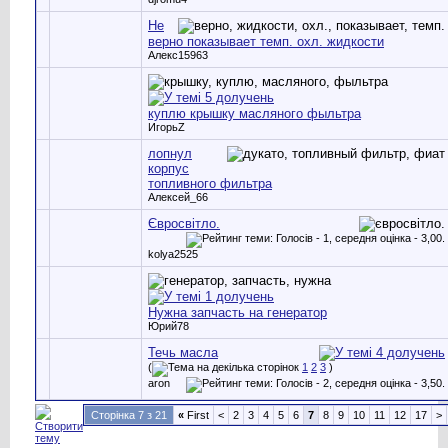
Не
верно показывает темп. охл. жидкости
Алекс15963
куплю крышку масляного фыльтра
ИгорьZ
лопнул
корпус
топливного фильтра
Алексей_66
Євросвітло.
kolya2525
Нужна запчасть на генератор
Юрий78
Течь масла
(
1
2
3
)
aron
Сторінка 7 з 21
«
First
<
2
3
4
5
6
7
8
9
10
11
12
17
>