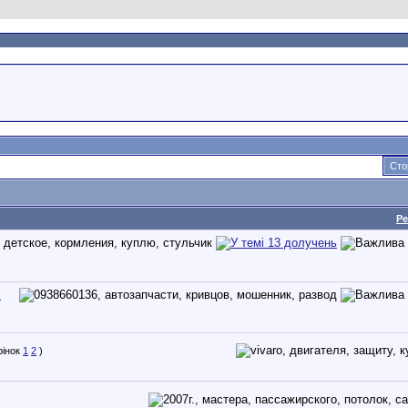
Сто
Ре
.
1
2
)