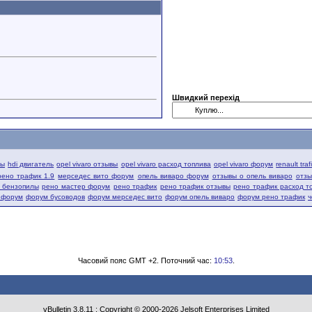
Швидкий перехід
вы
hdi двигатель
opel vivaro отзывы
opel vivaro расход топлива
opel vivaro форум
renault tra
рено трафик 1.9
мерседес вито форум
опель виваро форум
отзывы о опель виваро
отзы
й бензопилы
рено мастер форум
рено трафик
рено трафик отзывы
рено трафик расход т
 форум
форум бусоводов
форум мерседес вито
форум опель виваро
форум рено трафик
ч
Часовий пояс GMT +2. Поточний час:
10:53
.
vBulletin
3.8.11 ; Copyright © 2000-2026 Jelsoft Enterprises Limited