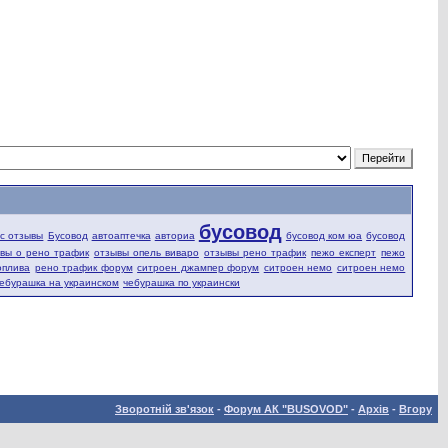
бусовод
fic отзывы
Бусовод
автоаптечка
авториа
бусовод ком юа
бусовод
вы о рено трафик
отзывы опель виваро
отзывы рено трафик
пежо експерт
пежо
оплива
рено трафик форум
ситроен джампер форум
ситроен немо
ситроен немо
ебурашка на украинском
чебурашка по украински
Зворотній зв'язок
-
Форум АК "BUSOVOD"
-
Архів
-
Вгору