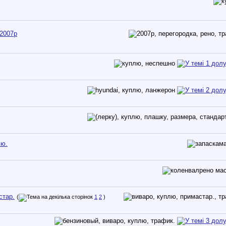
 2007р
лю.
стар.
(
1
2
)