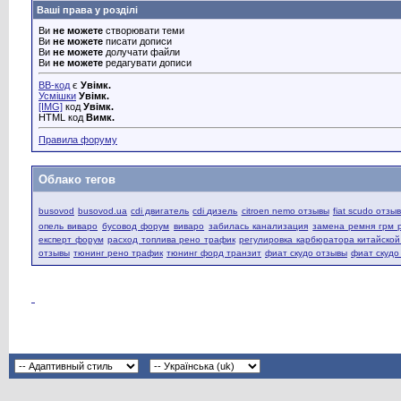
Ваші права у розділі
Ви
не можете
створювати теми
Ви
не можете
писати дописи
Ви
не можете
долучати файли
Ви
не можете
редагувати дописи
BB-код
є
Увімк.
Усмішки
Увімк.
[IMG]
код
Увімк.
HTML код
Вимк.
Правила форуму
Облако тегов
busovod
busovod.ua
cdi двигатель
cdi дизель
citroen nemo отзывы
fiat scudo отзы
опель виваро
бусовод форум
виваро
забилась канализация
замена ремня грм 
експерт форум
расход топлива рено трафик
регулировка карбюратора китайско
отзывы
тюнинг рено трафик
тюнинг форд транзит
фиат скудо отзывы
фиат скудо