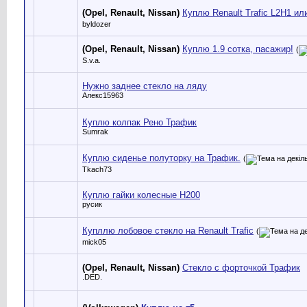
(Opel, Renault, Nissan)
Куплю Renault Trafic L2H1 ил
byldozer
(Opel, Renault, Nissan)
Куплю 1.9 сотка, пасажир!
(
S.v.a.
Нужно заднее стекло на ляду
Алекс15963
Куплю колпак Рено Трафик
Sumrak
Куплю сиденье полуторку на Трафик.
(
Tkach73
Куплю гайки колесные Н200
русик
Купллю лобовое стекло на Renault Trafic
(
mick05
(Opel, Renault, Nissan)
Стекло с форточкой Трафик
.DED.