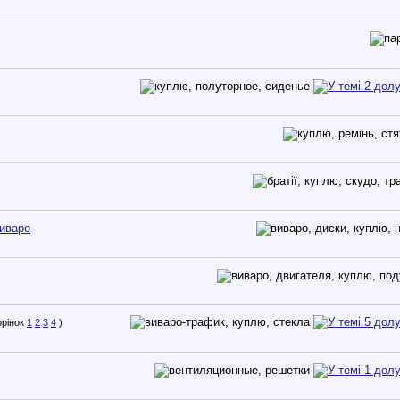
виваро
1
2
3
4
)