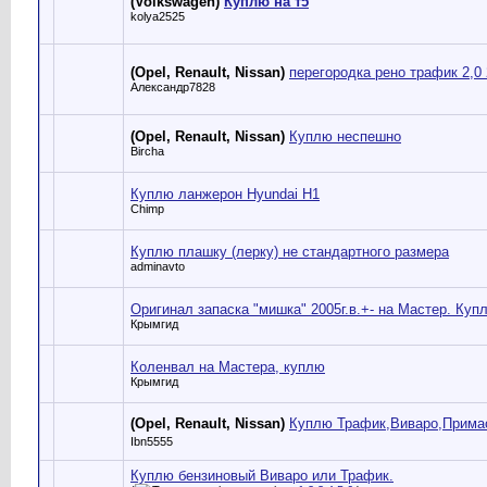
(Volkswagen)
Куплю на т5
kolya2525
(Opel, Renault, Nissan)
перегородка рено трафик 2,0
Александр7828
(Opel, Renault, Nissan)
Куплю неспешно
Bircha
Куплю ланжерон Hyundai H1
Chimp
Куплю плашку (лерку) не стандартного размера
adminavto
Оригинал запаска "мишка" 2005г.в.+- на Мастер. Куп
Крымгид
Коленвал на Мастера, куплю
Крымгид
(Opel, Renault, Nissan)
Куплю Трафик,Виваро,Прима
Ibn5555
Куплю бензиновый Виваро или Трафик.