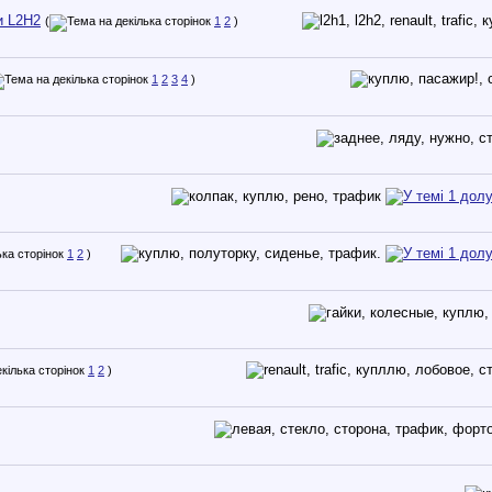
и L2H2
(
1
2
)
1
2
3
4
)
1
2
)
1
2
)