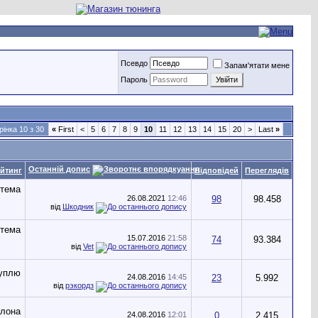
Псевдо
Запам'ятати мене
Пароль
рінка 10 з 30
«
First
<
5
6
7
8
9
10
11
12
13
14
15
20
>
Last
»
Останній допис
йтинг
Відповідей
Переглядів
26.08.2021
12:46
98
98.458
від
Шкодник
15.07.2016
21:58
74
93.384
від
Vet
24.08.2016
14:45
23
5.992
від
рэкордз
24.08.2016
12:01
0
2.415