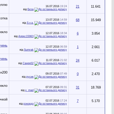
16.07.2016
19:24
21
11.641
від
Беза
13.07.2016
14:59
68
15.949
від
S.v.a.
12.07.2016
18:34
6
3.854
від
Алекс15963
12.07.2016
06:59
1
2.661
від
Sumrak
11.07.2016
21:02
24
6.017
від
Санек02
09.07.2016
07:49
0
2.470
від
русик
07.07.2016
09:31
31
18.769
від
x_mad
02.07.2016
17:24
7
5.170
від
рэкордз
27.06.2016
09:16