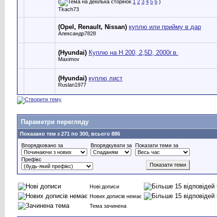
(
1
2
3
4
5
6
)
Tkach73
(Opel, Renault, Nissan)
куплю или прийму в дар
Александр7828
(Hyundai)
Куплю на Н 200, 2,5D, 2000г.в.
Maximov
(Hyundai)
куплю лист
Ruslan1977
Параметри перегляду
Показано тем з 271 по 300, всього 886
Впорядковано за
Впорядкувати за
Показати теми за
Префікс
Нові дописи
Нових дописів немає
Тема зачинена