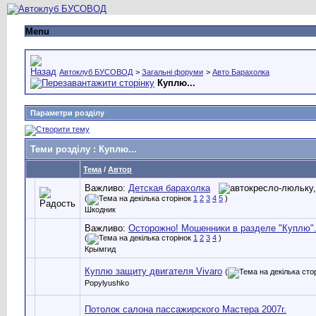
Menu
Автоклуб БУСОВОД
>
Загальні форуми
>
Авто Барахолка
Куплю...
Параметри розділу
Теми розділу
: Куплю...
Тема
/
Автор
Важливо:
Детская барахолка
(
1
2
3
4
5
)
Шкодник
Важливо:
Осторожно! Мошенники в разделе "Куплю"
(
1
2
3
4
)
Крымгид
Куплю защиту двигателя Vivaro
(
Popylyushko
Потолок салона пассажирского Мастера 2007г.