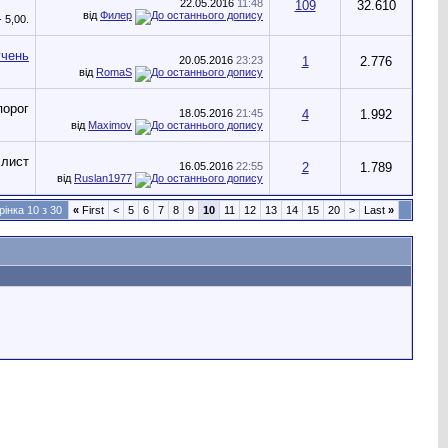
22.05.2016
11:48
109
32.610
від
Филер
20.05.2016
23:23
1
2.776
від
RomaS
18.05.2016
21:45
4
1.992
від
Maximov
16.05.2016
22:55
2
1.789
від
Ruslan1977
рінка 10 з 30
«
First
<
5
6
7
8
9
10
11
12
13
14
15
20
>
Last
»