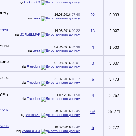
від
Oleksa_83
14.08.2016
07:40
22
5.093
від
Беза
14.08.2016
00:22
13
3.097
від
ВОЛЬДЕМАР
03.08.2016
06:45
4
1.688
від
Беза
01.08.2016
20:01
8
3.887
від
Freedom
31.07.2016
16:17
6
3.473
від
Freedom
31.07.2016
11:50
4
3.262
від
Freedom
28.07.2016
12:45
69
37.271
від
Arshin 81
18.07.2016
17:42
5
3.272
від
Vivaro-o-o-o