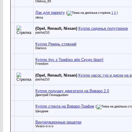
Oleksa_83
Лак для паркету
(
1
2
)
olexa
(Opel, Renault, Nissan)
Куплю сиденье полуторное
pasha210
Куплю Ремінь стяжний
Dansss
Куплю бус з Трафіко або Скудо братії
Freedom
(Opel, Renault, Nissan)
Куплю насос гур и диски на 
pasha210
Куплю подушку двигателя на Виваро 2.0
Дмитрий Геннадьевич
Куплю стекла на Виваро-Трафик
(
Шкодник
Вентиляционные решетки
Vivaro-o-o-o