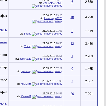
6
2.550
від
VW-ZAPCHASTI
26.06.2016
23:23
18
4.798
від
Александр7828
21.06.2016
21:07
5
2.119
від
Bircha
21.06.2016
20:58
12
3.486
від
Chimp
13.06.2016
16:51
1
2.203
від
adminavto
30.05.2016
07:27
0
1.465
від
Крымгид
26.05.2016
21:05
7
2.867
від
Крымгид
22.05.2016
14:51
26
7.091
від
Санек02