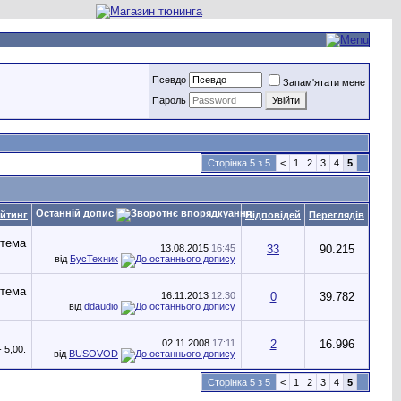
Псевдо
Запам'ятати мене
Пароль
Сторінка 5 з 5
<
1
2
3
4
5
Останній допис
йтинг
Відповідей
Переглядів
13.08.2015
16:45
33
90.215
від
БусТехник
16.11.2013
12:30
0
39.782
від
ddaudio
02.11.2008
17:11
2
16.996
від
BUSOVOD
Сторінка 5 з 5
<
1
2
3
4
5