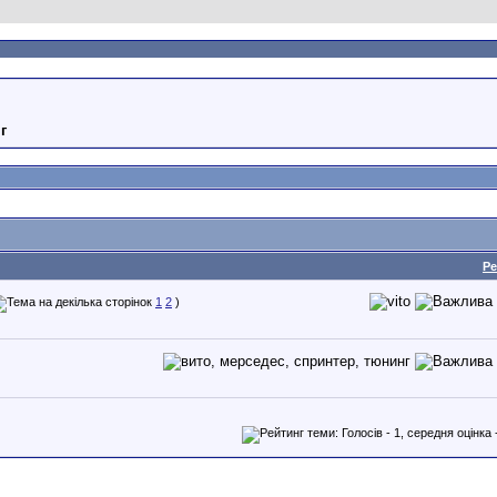
г
Ре
1
2
)