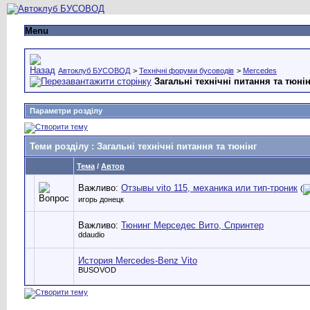
Menu
Автоклуб БУСОВОД
>
Технічні форуми бусоводів
>
Mercedes
Загальні технічні питання та тюнін
Параметри розділу
Теми розділу
: Загальні технічні питання та тюнінг
Тема
/
Автор
Важливо:
Отзывы vito 115, механика или тип-троник
(
игорь донецк
Важливо:
Тюнинг Мерседес Вито, Спринтер
ddaudio
История Mercedes-Benz Vito
BUSOVOD