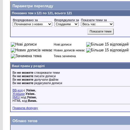
Параметри перегляду
Показано тем з 121 по 121, всього 121
Впорядковано за
Впорядкувати за
Показати теми за
Нові дописи
Нових дописів немає
Тема зачинена
Ваші права у розділі
Ви
не можете
створювати теми
Ви
не можете
писати дописи
Ви
не можете
долучати файли
Ви
не можете
редагувати дописи
BB-код
є
Увімк.
Усмішки
Увімк.
[IMG]
код
Увімк.
HTML код
Вимк.
Правила форуму
Облако тегов