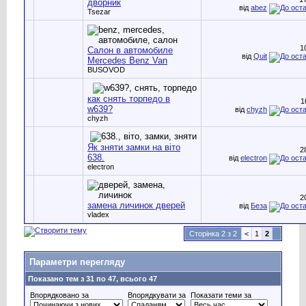
дворник
від
abez
Tsezar
1
Салон в автомобиле
від
Quit
Mercedes Benz Van
BUSOVOD
как снять торпедо в
1
w639?
від
chyzh
chyzh
Як зняти замки на віто
2
638.
від
electron
electron
2
замена личинок дверей
від
Беза
vladex
Сторінка 2 з 2
<
1
2
Параметри перегляду
Показано тем з 31 по 47, всього 47
Впорядковано за
Впорядкувати за
Показати теми за