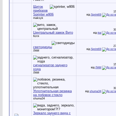
Щиток
приборов
1
Sprinter w906
від
Sprint69
maksyk
3
Центральный замок Вито
від
ttai
Котя
2
светодиоды
від
Sprint69
ЛАМ
1
сигнализатор заднего
від
ЛАМ
хода
ЛАМ
3
Уплотнительная резинка
від
shuma34
на лобовое стекло
shuma34
Зеркало заднего вида с