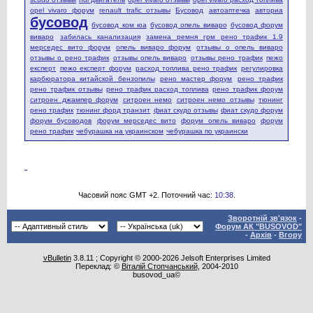
opel vivaro форум
renault trafic отзывы
Бусовод
автоаптечка
авториа
бусовод
бусовод ком юа
бусовод опель виваро
бусовод форум
виваро
забилась канализация
замена ремня грм рено трафик 1.9
мерседес вито форум
опель виваро форум
отзывы о опель виваро
отзывы о рено трафик
отзывы опель виваро
отзывы рено трафик
пежо
експерт
пежо експерт форум
расход топлива рено трафик
регулировка
карбюратора китайской бензопилы
рено мастер форум
рено трафик
рено трафик отзывы
рено трафик расход топлива
рено трафик форум
ситроен джампер форум
ситроен немо
ситроен немо отзывы
тюнинг
рено трафик
тюнинг форд транзит
фиат скудо отзывы
фиат скудо форум
форум бусоводов
форум мерседес вито
форум опель виваро
форум
рено трафик
чебурашка на украинском
чебурашка по украински
Часовий пояс GMT +2. Поточний час:
10:38
.
Зворотній зв'язок
-
Форум АК "BUSOVOD"
-
Архів
-
Вгору
vBulletin
3.8.11 ; Copyright © 2000-2026 Jelsoft Enterprises Limited
Переклад: ©
Віталій Стопчанський
, 2004-2010
busovod_ua©