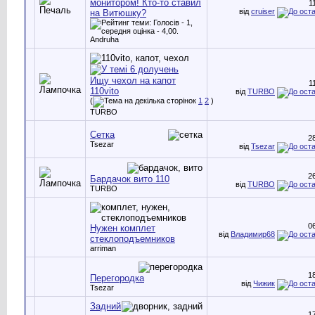
монитором! Кто-то ставил
1
від
cruiser
на Витюшку?
Andruha
Ищу чехол на капот
1
110vito
від
TURBO
(
1
2
)
TURBO
Сетка
2
Tsezar
від
Tsezar
2
Бардачок вито 110
від
TURBO
TURBO
0
Нужен комплет
від
Владимир68
стеклоподъемников
arriman
1
Перегородка
від
Чижик
Tsezar
Задний
1