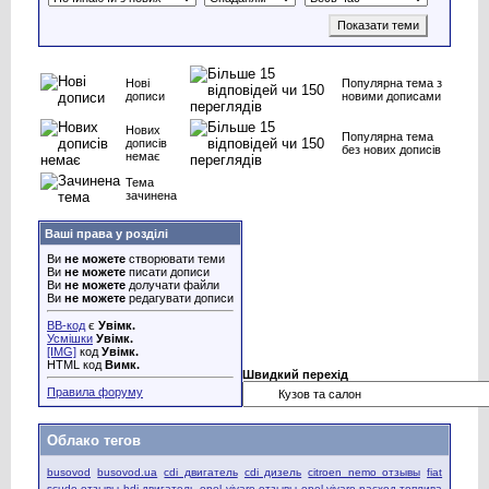
Нові
Популярна тема з
дописи
новими дописами
Нових
Популярна тема
дописів
без нових дописів
немає
Тема
зачинена
Ваші права у розділі
Ви
не можете
створювати теми
Ви
не можете
писати дописи
Ви
не можете
долучати файли
Ви
не можете
редагувати дописи
BB-код
є
Увімк.
Усмішки
Увімк.
[IMG]
код
Увімк.
HTML код
Вимк.
Швидкий перехід
Правила форуму
Облако тегов
busovod
busovod.ua
cdi двигатель
cdi дизель
citroen nemo отзывы
fiat
scudo отзывы
hdi двигатель
opel vivaro отзывы
opel vivaro расход топлива