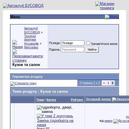
Menu
Автоклуб
БУСОВОД
>
Технічні
форуми
Псевдо
бусоводів
>
Запам'ятати мене
Mercedes
Пароль
Кузов та салон
Параметри розділу
Сторінка 2 з 2
<
1
2
Теми розділу
: Кузов та салон
Останній допис
Тема
/
Автор
Рейтинг
0
Заміна гідроборта на
від
никит
двері
Рома ЛТ