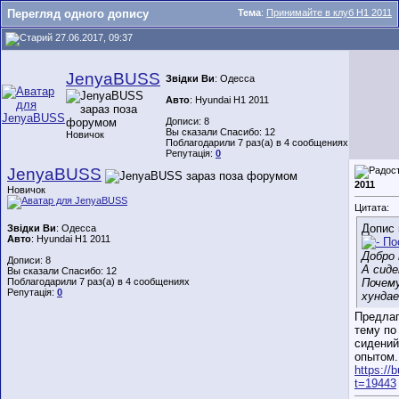
Перегляд одного допису
Тема
:
Принимайте в клуб H1 2011
27.06.2017, 09:37
JenyaBUSS
Звідки Ви
: Одесса
Авто
: Hyundai H1 2011
Дописи: 8
Вы сказали Спасибо: 12
Новичок
Поблагодарили 7 раз(а) в 4 сообщениях
Репутація:
0
JenyaBUSS
2011
Новичок
Цитата:
Допис 
Звідки Ви
: Одесса
Авто
: Hyundai H1 2011
Добро 
Дописи: 8
А сиде
Вы сказали Спасибо: 12
Поблагодарили 7 раз(а) в 4 сообщениях
Почему
Репутація:
0
хундае
Предлаг
тему по
сидений
опытом.
https://
t=19443