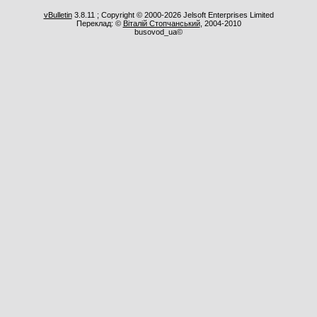
vBulletin
3.8.11 ; Copyright © 2000-2026 Jelsoft Enterprises Limited
Переклад: ©
Віталій Стопчанський
, 2004-2010
busovod_ua©