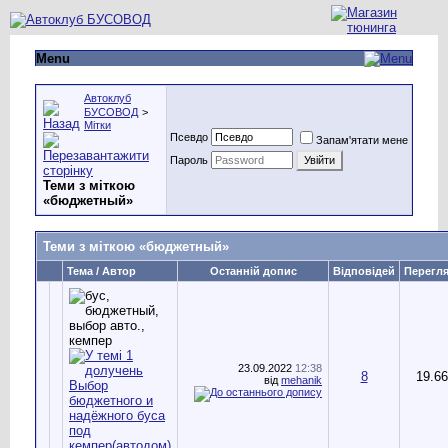
Menu
Автоклуб
БУСОВОД
>
Мітки
Псевдо
Запам'ятати мене
Пароль
Теми з міткою
«
бюджетный
»
Теми з міткою «
бюджетный
»
Тема / Автор
Останній допис
Відповідей
Перегля
23.09.2022
12:38
8
19.66
від
mehanik
Выбор
бюджетного и
надёжного буса
под
кемпер(автодом)