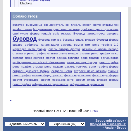
Blackviz
Облако тегов
busovod
busovod.ua
cdi двигатель
cdi дизель
citroen nemo отзывы
fiat
scudo отзывы
hdi двигатель
opel vivaro отзывы
opel vivaro расход топлива
opel vivaro форум
renault trafic отзывы
Бусовод
автоаптечка
авториа
бусовод
бусовод ком юа
бусовод опель виваро
бусовод форум
виваро
забилась канализация
замена ремня грм рено трафик 1.9
мерседес вито форум
опель виваро форум
отзывы о опель виваро
отзывы о рено трафик
отзывы опель виваро
отзывы рено трафик
пежо
експерт
пежо експерт форум
расход топлива рено трафик
регулировка
карбюратора китайской бензопилы
рено мастер форум
рено трафик
рено трафик отзывы
рено трафик расход топлива
рено трафик форум
ситроен джампер форум
ситроен немо
ситроен немо отзывы
тюнинг
рено трафик
тюнинг форд транзит
фиат скудо отзывы
фиат скудо форум
форум бусоводов
форум мерседес вито
форум опель виваро
форум
рено трафик
чебурашка на украинском
чебурашка по украински
Часовий пояс GMT +2. Поточний час:
12:53
.
Зворотній зв'язок
-
Форум АК "BUSOVOD"
-
Архів
-
Вгору