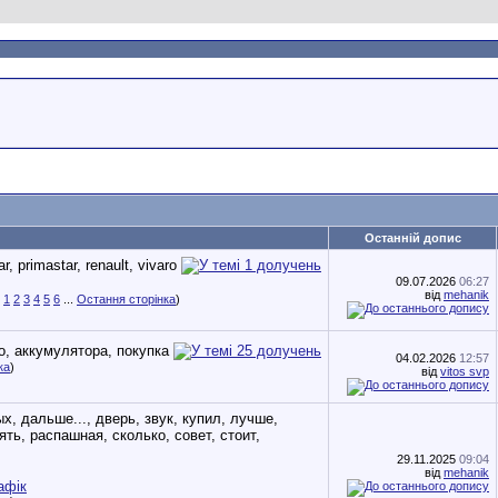
Останній допис
09.07.2026
06:27
від
mehanik
1
2
3
4
5
6
...
Остання сторінка
)
04.02.2026
12:57
ка
)
від
vitos svp
29.11.2025
09:04
від
mehanik
афік