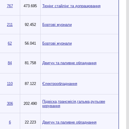
767
473.695
Тюнінг стайлінг та допрацювання
211
92.452
Бортові журнали
62
56.041
Бортові журнали
84
81.758
Двигун та паливне обладнання
110
87.122
Єлектрообладнання
Підвіска,трансмісія,гальма,рульове
306
202.490
керування
6
22.223
Двигун та паливне обладнання