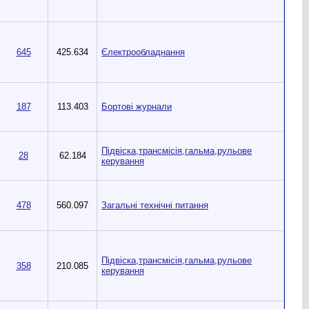
645
425.634
Єлектрообладнання
187
113.403
Бортові журнали
Підвіска,трансмісія,гальма,рульове
28
62.184
керування
478
560.097
Загальні технічні питання
Підвіска,трансмісія,гальма,рульове
358
210.085
керування