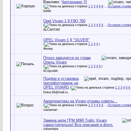
Важливо:
Чиптюннинг !!!
(
1
2
3
4
5
6
...
Остання сторін
bobbi
Opel Vivaro 1,9 F9Q 760
(
1
2
3
4
5
6
...
Остання сторін
ALCANTAR
OPEL Vivaro 1,9 "SILVER"
(
1
2
3
4
)
Филер
Плохо заводится по утрам
Опель Vivaro
(
1
2
3
4
5
)
КСергейА
Подбор и установка
протифотуманок на
OPEL VIVARO
(
1
2
3
4
5
6
Doka.66@mail.ru
Амортизаторы на Vivaro,отзывы,советы...
(
1
2
3
4
5
6
...
Остання сторін
vastaman
Замена цепи ГРМ M9R Trafic,Vivaro
самостоятельно! Все описания и фото.
sahastepa