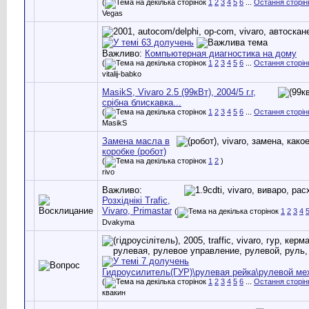
(
1
2
3
4
5
6
...
Остання сторін
Vegas
Важливо:
Компьютерная диагностика на дому
(
1
2
3
4
5
6
...
Остання сторін
vitalij-babko
MasikS, Vivaro 2.5 (99кВт), 2004/5 г.г,
срібна блискавка...
(
1
2
3
4
5
6
...
Остання сторін
MasikS
Замена масла в
коробке (робот)
(
1
2
)
rivo
Важливо:
Розхіднікі Trafic,
Vivaro, Primastar
(
1
2
3
4
Dvakyma
Гидроусилитель(ГУР)\рулевая рейка\рулевой ме
(
1
2
3
4
5
6
...
Остання сторін
квакин