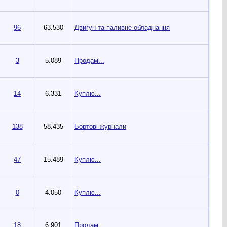
96
63.530
Двигун та паливне обладнання
3
5.089
Продам...
14
6.331
Куплю...
138
58.435
Бортові журнали
47
15.489
Куплю...
0
4.050
Куплю...
18
6.901
Продам...