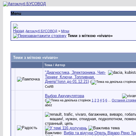
Menu
Автоклуб БУСОВОД
>
Мітки
Теми з міткою «
vivaro
»
Теми з міткою «
vivaro
»
Тема / Автор
"Диагностика, Электроника, Чип-
Тюнинг, Ключи, Топливная.
Днепр"(опл до 01.12.21)
(
СкИВ
Выбор Аккумулятора
(
1
2
3
4
5
6
...
Остання сторін
abez
Важливо:
Вибір та відгуки Опель Віваро,Рено Тр