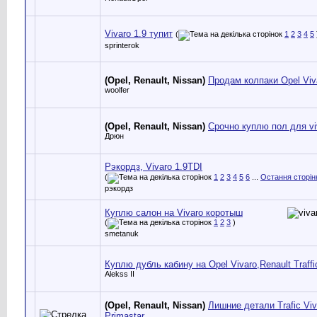
Vivaro 1.9 тупит
(
1
2
3
4
5
sprinterok
(Opel, Renault, Nissan)
Продам колпаки Opel Viv
woolfer
(Opel, Renault, Nissan)
Срочно куплю пол для vi
Дрюн
Рэкордз, Vivaro 1.9TDI
(
1
2
3
4
5
6
...
Остання сторін
рэкордз
Куплю салон на Vivaro коротыш
(
1
2
3
)
smetanuk
Куплю дубль кабину на Opel Vivaro,Renault Traffi
Alekss II
(Opel, Renault, Nissan)
Лишние детали Trafic Viv
Primastar