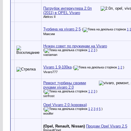
Патрубок интеркулера 2.0л
(2011) в OPEL Vivaro
Alekss II
Турбина на vivaro 2,5
(
1
Максим
Нужен совет по пружинам на Vivaro
(
1
2
3
)
vastaman
Vivaro 1.9-100ка
(
1
2
)
Vivaro777
Ремонт турбины своими
руками vivaro 2.0
(
1
2
3
)
serfrost
Opel Vivaro 2.0 (коровка)
(
1
2
3
4
5
)
woolfer
(Opel, Renault, Nissan)
Продам Opel Vivaro 2.5
RenaultOpel