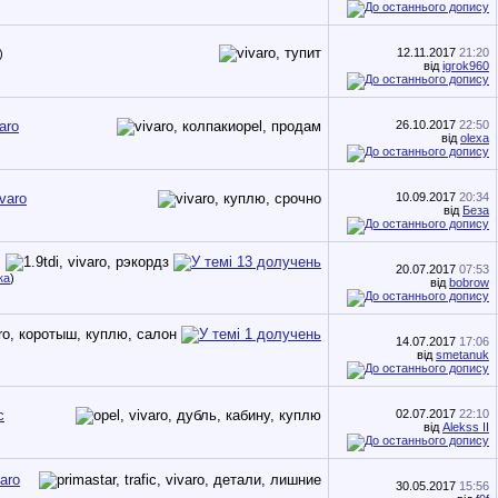
12.11.2017
21:20
)
від
igrok960
aro
26.10.2017
22:50
від
olexa
varo
10.09.2017
20:34
від
Беза
20.07.2017
07:53
ка
)
від
bobrow
14.07.2017
17:06
від
smetanuk
c
02.07.2017
22:10
від
Alekss II
aro
30.05.2017
15:56