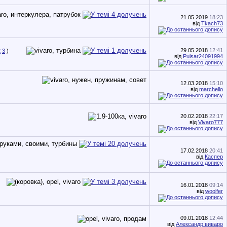
21.05.2019
18:23
від
Tkach73
29.05.2018
12:41
2
3
)
від
Pulsar24091994
12.03.2018
15:10
від
marchello
20.02.2018
22:17
від
Vivaro777
17.02.2018
20:41
від
Каспер
16.01.2018
09:14
від
woolfer
09.01.2018
12:44
від
Александр виваро