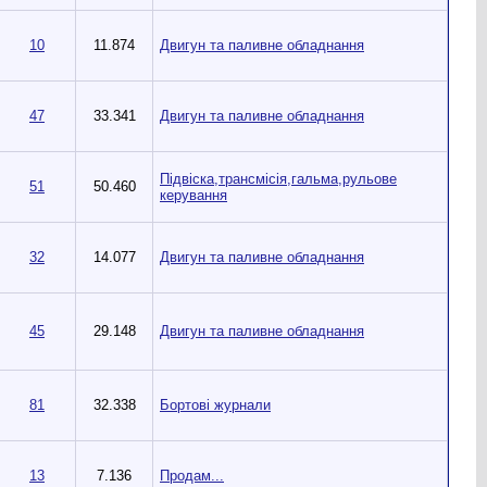
10
11.874
Двигун та паливне обладнання
47
33.341
Двигун та паливне обладнання
Підвіска,трансмісія,гальма,рульове
51
50.460
керування
32
14.077
Двигун та паливне обладнання
45
29.148
Двигун та паливне обладнання
81
32.338
Бортові журнали
13
7.136
Продам...