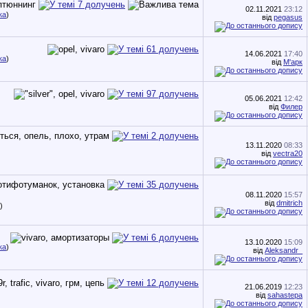
02.11.2021
23:12
ка
)
від
pegasus
14.06.2021
17:40
ка
)
від
М'арк
05.06.2021
12:42
від
Филер
13.11.2020
08:33
від
vectra20
08.11.2020
15:57
від
dmitrich
)
13.10.2020
15:09
ка
)
від
Aleksandr_
21.06.2019
12:23
від
sahastepa