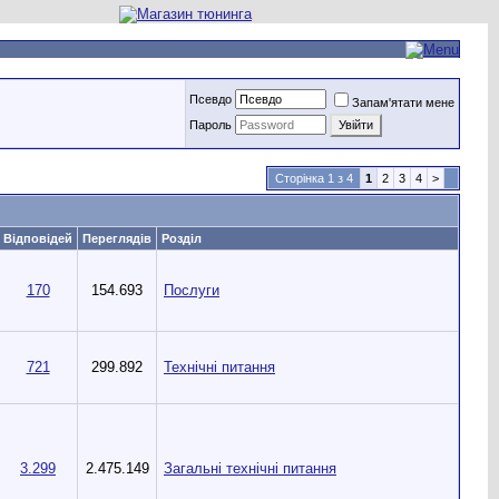
Псевдо
Запам'ятати мене
Пароль
Сторінка 1 з 4
1
2
3
4
>
Відповідей
Переглядів
Розділ
170
154.693
Послуги
721
299.892
Технічні питання
3.299
2.475.149
Загальні технічні питання