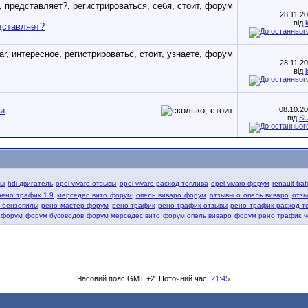
28.11.2
від
едставляет?
28.11.2
від
ки
08.10.2
від
S
вы
hdi двигатель
opel vivaro отзывы
opel vivaro расход топлива
opel vivaro форум
renault tra
рено трафик 1.9
мерседес вито форум
опель виваро форум
отзывы о опель виваро
отзы
й бензопилы
рено мастер форум
рено трафик
рено трафик отзывы
рено трафик расход т
 форум
форум бусоводов
форум мерседес вито
форум опель виваро
форум рено трафик
ч
Часовий пояс GMT +2. Поточний час:
21:45
.