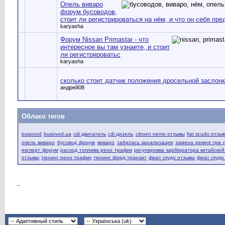
Опель виваро
форум бусоводов,
стоит ли регистрироваться на нём, и что он себя пр
karyasha
Форум Nissan Primastar - что
интересное вы там узнаете, и стоит
ли регистрироватьс
karyasha
сколько стоит датчик положения дросельной заслон
андрей08
Облако тегов
busovod
busovod.ua
cdi двигатель
cdi дизель
citroen nemo отзывы
fiat scudo отзы
опель виваро
бусовод форум
виваро
забилась канализация
замена ремня грм 
експерт форум
расход топлива рено трафик
регулировка карбюратора китайско
отзывы
тюнинг рено трафик
тюнинг форд транзит
фиат скудо отзывы
фиат скудо