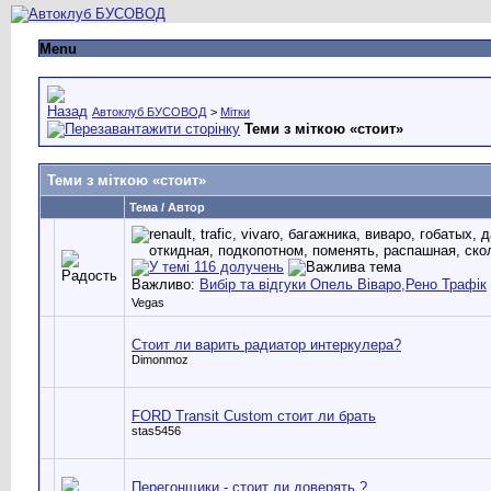
Menu
Автоклуб БУСОВОД
>
Мітки
Теми з міткою «
стоит
»
Теми з міткою «
стоит
»
Тема / Автор
Важливо:
Вибір та відгуки Опель Віваро,Рено Трафік
Vegas
Стоит ли варить радиатор интеркулера?
Dimonmoz
FORD Transit Custom стоит ли брать
stas5456
Перегонщики - стоит ли доверять ?