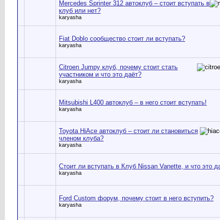
Mercedes Sprinter 312 автоклуб – стоит вступать в
клуб или нет?
karyasha
Fiat Doblo сообщество стоит ли вступать?
karyasha
Citroen Jumpy клуб, почему стоит стать
участником и что это даёт?
karyasha
Mitsubishi L400 автоклуб – в него стоит вступать!
karyasha
Toyota HiAce автоклуб – стоит ли становиться
членом клуба?
karyasha
Стоит ли вступать в Клуб Nissan Vanette, и что это д
karyasha
Ford Custom форум, почему стоит в него вступить?
karyasha