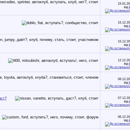
15.01.2
від
15.12.2
від
15.12.2
від
12.12.2
від
08.12.2
від
аст?
07.12.2
від
06.12.2
від