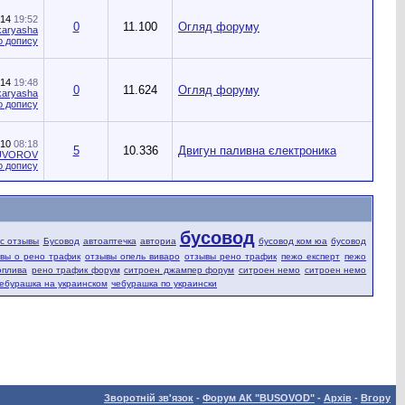
014
19:52
0
11.100
Огляд форуму
karyasha
014
19:48
0
11.624
Огляд форуму
karyasha
010
08:18
5
10.336
Двигун паливна єлектроника
UVOROV
бусовод
fic отзывы
Бусовод
автоаптечка
авториа
бусовод ком юа
бусовод
вы о рено трафик
отзывы опель виваро
отзывы рено трафик
пежо експерт
пежо
оплива
рено трафик форум
ситроен джампер форум
ситроен немо
ситроен немо
ебурашка на украинском
чебурашка по украински
Зворотній зв'язок
-
Форум АК "BUSOVOD"
-
Архів
-
Вгору