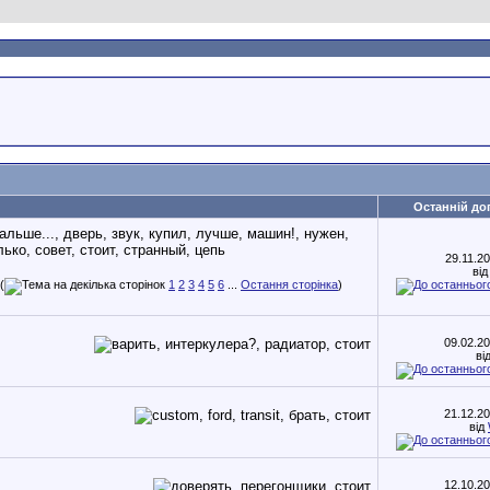
Останній до
29.11.2
ві
(
1
2
3
4
5
6
...
Остання сторінка
)
09.02.2
ві
21.12.2
від
12.10.2