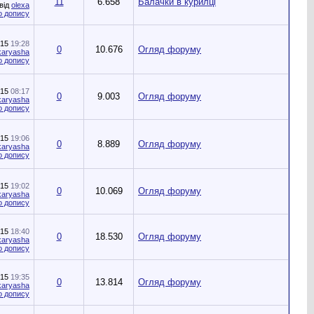
11
6.658
Балачки в курилці
від
olexa
015
19:28
0
10.676
Огляд форуму
karyasha
015
08:17
0
9.003
Огляд форуму
karyasha
015
19:06
0
8.889
Огляд форуму
karyasha
015
19:02
0
10.069
Огляд форуму
karyasha
015
18:40
0
18.530
Огляд форуму
karyasha
015
19:35
0
13.814
Огляд форуму
karyasha