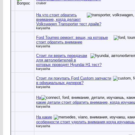
cruiser
На что стоит обратить
внимание, когда делают
Volkswagen Transporter тест драйв?
karyasha
Ford Tourneo ремонт: вещи, на которые
стоит обратить внимание
karyasha
Стоит ли верить передачам
для автолюбителей в
которых проводят Hyundai H1 тест?
karyasha
Стоит ли покупать Ford Custom запчасти
в официальных дилеров?
karyasha
На
какие детали стоит обратить внимание, когда изучае
karyasha
На какие
особенности стоит уделить внимания когда изучаешь
karyasha