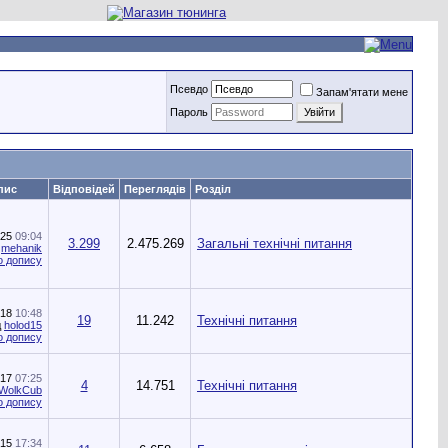
Псевдо
Запам'ятати мене
Пароль
пис
Відповідей
Переглядів
Розділ
025
09:04
3.299
2.475.269
Загальні технічні питання
д
mehanik
018
10:48
19
11.242
Технічні питання
д
holod15
017
07:25
4
14.751
Технічні питання
WolkCub
015
17:34