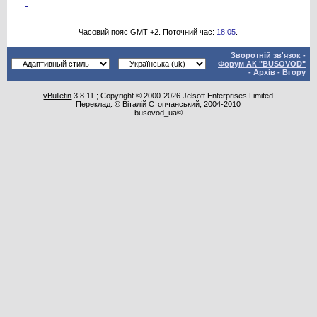
Часовий пояс GMT +2. Поточний час:
18:05
.
Зворотній зв'язок
-
Форум АК "BUSOVOD"
-
Архів
-
Вгору
vBulletin
3.8.11 ; Copyright © 2000-2026 Jelsoft Enterprises Limited
Переклад: ©
Віталій Стопчанський
, 2004-2010
busovod_ua©