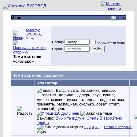
Menu
Автоклуб
БУСОВОД
>
Мітки
Псевдо
Запам'ятати мене
Пароль
Теми з міткою
«
сколько
»
Теми з міткою «
сколько
»
Тема / Автор
Важливо:
Вибір та відгуки Опель Віваро,Рено
Трафік
(
1
2
3
4
5
6
...
Остання сторінка
)
Vegas