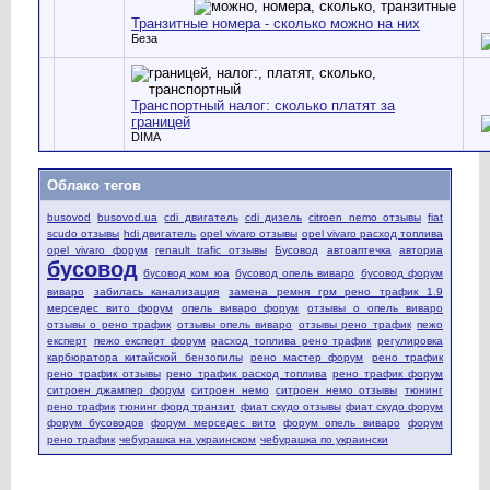
Транзитные номера - сколько можно на них
Беза
Транспортный налог: сколько платят за
границей
DIMA
Облако тегов
busovod
busovod.ua
cdi двигатель
cdi дизель
citroen nemo отзывы
fiat
scudo отзывы
hdi двигатель
opel vivaro отзывы
opel vivaro расход топлива
opel vivaro форум
renault trafic отзывы
Бусовод
автоаптечка
авториа
бусовод
бусовод ком юа
бусовод опель виваро
бусовод форум
виваро
забилась канализация
замена ремня грм рено трафик 1.9
мерседес вито форум
опель виваро форум
отзывы о опель виваро
отзывы о рено трафик
отзывы опель виваро
отзывы рено трафик
пежо
експерт
пежо експерт форум
расход топлива рено трафик
регулировка
карбюратора китайской бензопилы
рено мастер форум
рено трафик
рено трафик отзывы
рено трафик расход топлива
рено трафик форум
ситроен джампер форум
ситроен немо
ситроен немо отзывы
тюнинг
рено трафик
тюнинг форд транзит
фиат скудо отзывы
фиат скудо форум
форум бусоводов
форум мерседес вито
форум опель виваро
форум
рено трафик
чебурашка на украинском
чебурашка по украински