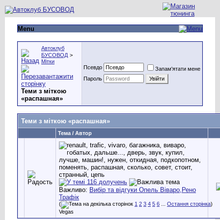
Menu
Автоклуб
БУСОВОД
>
Мітки
Псевдо
Запам'ятати мене
Пароль
Теми з міткою
«
распашная
»
Теми з міткою «
распашная
»
Тема / Автор
Важливо:
Вибір та відгуки Опель Віваро,Рено
Трафік
(
1
2
3
4
5
6
...
Остання сторінка
)
Vegas