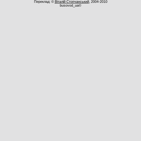
Переклад: ©
Віталій Стопчанський
, 2004-2010
busovod_ua©