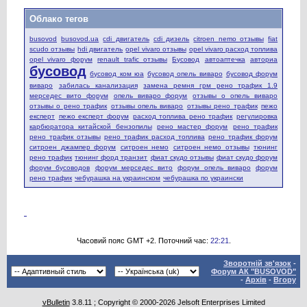
Облако тегов
busovod
busovod.ua
cdi двигатель
cdi дизель
citroen nemo отзывы
fiat
scudo отзывы
hdi двигатель
opel vivaro отзывы
opel vivaro расход топлива
opel vivaro форум
renault trafic отзывы
Бусовод
автоаптечка
авториа
бусовод
бусовод ком юа
бусовод опель виваро
бусовод форум
виваро
забилась канализация
замена ремня грм рено трафик 1.9
мерседес вито форум
опель виваро форум
отзывы о опель виваро
отзывы о рено трафик
отзывы опель виваро
отзывы рено трафик
пежо
експерт
пежо експерт форум
расход топлива рено трафик
регулировка
карбюратора китайской бензопилы
рено мастер форум
рено трафик
рено трафик отзывы
рено трафик расход топлива
рено трафик форум
ситроен джампер форум
ситроен немо
ситроен немо отзывы
тюнинг
рено трафик
тюнинг форд транзит
фиат скудо отзывы
фиат скудо форум
форум бусоводов
форум мерседес вито
форум опель виваро
форум
рено трафик
чебурашка на украинском
чебурашка по украински
Часовий пояс GMT +2. Поточний час:
22:21
.
Зворотній зв'язок
-
Форум АК "BUSOVOD"
-
Архів
-
Вгору
vBulletin
3.8.11 ; Copyright © 2000-2026 Jelsoft Enterprises Limited