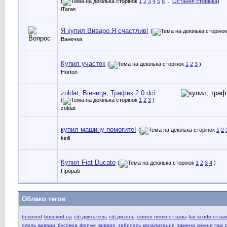
(
1
2
3
4
5
6
...
Остання сторінка
)
lTaras
Я купил Виваро.Я счастлив!
(
Ванечка
Купил участок
(
1
2
3
)
Horton
zoldat, Вінниця, Трафик 2.0 dci
(
1
2
3
)
zoldat
купил машину помогите!
(
1
2
kirill
Купил Fiat Ducato
(
1
2
3
4
)
Прораб
Облако тегов
busovod
busovod.ua
cdi двигатель
cdi дизель
citroen nemo отзывы
fiat scudo отзы
опель виваро
бусовод форум
виваро
забилась канализация
замена ремня грм 