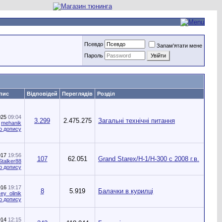
Псевдо
Запам'ятати мене
Пароль
пис
Відповідей
Переглядів
Розділ
025
09:04
3.299
2.475.275
Загальні технічні питання
д
mehanik
017
19:56
107
62.051
Grand Starex/H-1/H-300 с 2008 г.в.
Stalker88
016
19:17
8
5.919
Балачки в курилці
xey_olinik
014
12:15