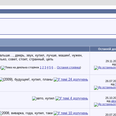
Останній до
29.11.2
ві
(
1
2
3
4
5
6
...
Остання сторінка
)
26.07.2
від
25.10.2
від
ale
20.07.2