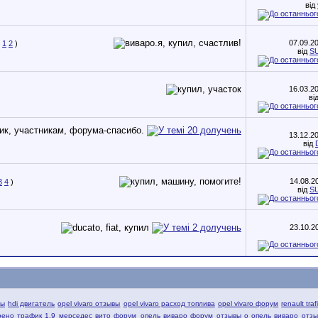
від
07.09.2
1
2
)
від
S
16.03.2
ві
13.12.2
від
14.08.2
3
4
)
від
S
23.10.2
вы
hdi двигатель
opel vivaro отзывы
opel vivaro расход топлива
opel vivaro форум
renault tra
рено трафик 1.9
мерседес вито форум
опель виваро форум
отзывы о опель виваро
отзы