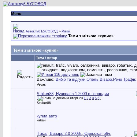
Menu
Автоклуб БУСОВОД
>
Мітки
Теми з міткою «
купил
»
Теми з міткою «
купил
»
Тема / Автор
Важливо:
Вибір та відгуки Опель Віваро,Рено Трафік
Vegas
Stalker88, Hyundai h-1 2009 с Голандии
(
1
2
3
4
5
6
)
Stalker88
купил авто
кабан
lTaras, Виварo 2.0 2008г., Одесская обл.