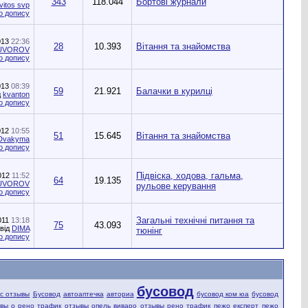
343
118.044
Бортові журнали
vitos svp
013
22:36
28
10.393
Вітання та знайомства
UVOROV
013
08:39
59
21.921
Балачки в курилці
д
kvanton
012
10:55
51
15.645
Вітання та знайомства
Dvakyma
Підвіска, ходова, гальма,
012
11:52
64
19.135
UVOROV
рульове керування
Загальні технічні питання та
011
13:18
75
43.093
від
DIMA
тюнінг
бусовод
fic отзывы
Бусовод
автоаптечка
авториа
бусовод ком юа
бусовод
вы о рено трафик
отзывы опель виваро
отзывы рено трафик
пежо експерт
пежо