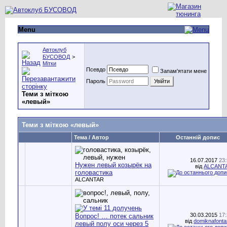
Menu
Автоклуб
БУСОВОД
>
Мітки
Псевдо
Запам'ятати мене
Пароль
Теми з міткою
«
левый
»
Теми з міткою «
левый
»
Тема / Автор
Останній допис
16.07.2017
23
Нужен левый козырёк на
від
ALCANT
головастика
ALCANTAR
30.03.2015
17
Вопрос! … потек сальник
від
domiknafonta
левый полу оси через 5