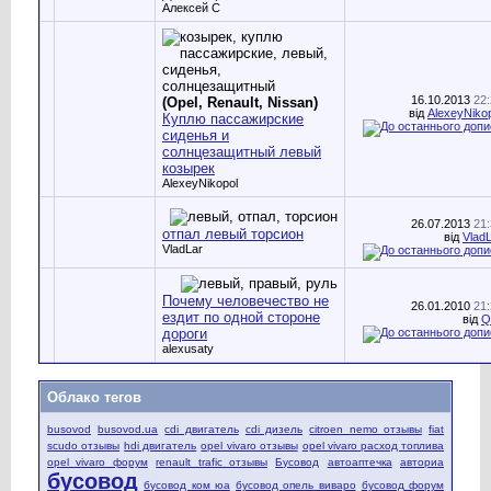
Алексей С
16.10.2013
22
(Opel, Renault, Nissan)
від
AlexeyNiko
Куплю пассажирские
сиденья и
солнцезащитный левый
козырек
AlexeyNikopol
26.07.2013
21
отпал левый торсион
від
Vlad
VladLar
Почему человечество не
26.01.2010
21
ездит по одной стороне
від
Q
дороги
alexusaty
Облако тегов
busovod
busovod.ua
cdi двигатель
cdi дизель
citroen nemo отзывы
fiat
scudo отзывы
hdi двигатель
opel vivaro отзывы
opel vivaro расход топлива
opel vivaro форум
renault trafic отзывы
Бусовод
автоаптечка
авториа
бусовод
бусовод ком юа
бусовод опель виваро
бусовод форум