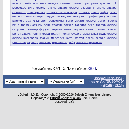
виваро
забилась канализация
замена ремня грм рено трафик 1.9
мерседес вито форум
опель виваро форум
отзывы о опель виваро
отзывы о рено трафик
отзывы опель виваро
отзывы рено трафик
пежо
експерт
пежо експерт форум
расход топлива рено трафик
регулировка
карбюратора китайской бензопилы
рено мастер форум
рено трафик
рено трафик отзывы
рено трафик расход топлива
рено трафик форум
ситроен джампер форум
ситроен немо
ситроен немо отзывы
тюнинг
рено трафик
тюнинг форд транзит
фиат скудо отзывы
фиат скудо форум
форум бусоводов
форум мерседес вито
форум опель виваро
форум
рено трафик
чебурашка на украинском
чебурашка по украински
Часовий пояс GMT +2. Поточний час:
09:48
.
Зворотній зв'язок
-
Форум АК "BUSOVOD"
-
Архів
-
Вгору
vBulletin
3.8.11 ; Copyright © 2000-2026 Jelsoft Enterprises Limited
Переклад: ©
Віталій Стопчанський
, 2004-2010
busovod_ua©