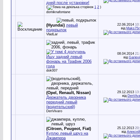
дней после установки!
(
1
2
)
domiknafontane
22.06.2014
10
(Hyundai)
левый
від
Maks75r
подкрылок
VladLar
08.04.2014
21
Ищу задний левый
від
Gariev
фонарь на Трафик 2006
года
dok007
29.12.2013
13
(Opel, Renault, Nissan)
від
DenViva
Держатель дворника
передний левый
(водительский)
DenVivaro
25.12.2013
20
(Citroen, Peugeot, Fiat)
від
Алексей
Куплю левый шруз на
Джампера