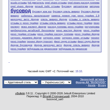
scudo отзывы
hdi двигатель
opel vivaro отзывы
opel vivaro расход топлива
opel vivaro форум
renault trafic отзывы
Бусовод
автоаптечка
авториа
бусовод
бусовод ком юа
бусовод опель виваро
бусовод форум
виваро
забилась канализация
замена ремня грм рено трафик 1.9
мерседес вито форум
опель виваро форум
отзывы о опель виваро
отзывы о рено трафик
отзывы опель виваро
отзывы рено трафик
пежо
експерт
пежо експерт форум
расход топлива рено трафик
регулировка
карбюратора китайской бензопилы
рено мастер форум
рено трафик
рено трафик отзывы
рено трафик расход топлива
рено трафик форум
ситроен джампер форум
ситроен немо
ситроен немо отзывы
тюнинг
рено трафик
тюнинг форд транзит
фиат скудо отзывы
фиат скудо форум
форум бусоводов
форум мерседес вито
форум опель виваро
форум
рено трафик
чебурашка на украинском
чебурашка по украински
Часовий пояс GMT +2. Поточний час:
15:10
.
Зворотній зв'язок
-
Форум АК "BUSOVOD"
-
Архів
-
Вгору
vBulletin
3.8.11 ; Copyright © 2000-2026 Jelsoft Enterprises Limited
Переклад: ©
Віталій Стопчанський
, 2004-2010
busovod_ua©