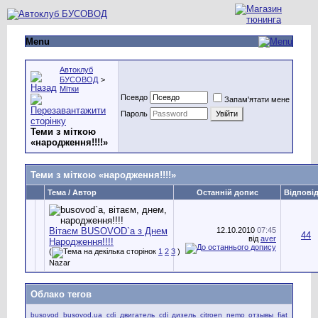
Menu
Автоклуб
БУСОВОД
>
Мітки
Псевдо
Запам'ятати мене
Пароль
Теми з міткою
«
народження!!!!
»
Теми з міткою «
народження!!!!
»
Тема / Автор
Останній допис
Відпові
Вітаєм BUSOVOD`a з Днем
12.10.2010
07:45
44
від
aver
Народження!!!!
(
1
2
3
)
Nazar
Облако тегов
busovod
busovod.ua
cdi двигатель
cdi дизель
citroen nemo отзывы
fiat