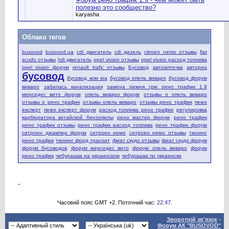
полезно это сообщество?
karyasha
Облако тегов
busovod
busovod.ua
cdi двигатель
cdi дизель
citroen nemo отзывы
fiat
scudo отзывы
hdi двигатель
opel vivaro отзывы
opel vivaro расход топлива
opel vivaro форум
renault trafic отзывы
Бусовод
автоаптечка
авториа
бусовод
бусовод ком юа
бусовод опель виваро
бусовод форум
виваро
забилась канализация
замена ремня грм рено трафик 1.9
мерседес вито форум
опель виваро форум
отзывы о опель виваро
отзывы о рено трафик
отзывы опель виваро
отзывы рено трафик
пежо
експерт
пежо експерт форум
расход топлива рено трафик
регулировка
карбюратора китайской бензопилы
рено мастер форум
рено трафик
рено трафик отзывы
рено трафик расход топлива
рено трафик форум
ситроен джампер форум
ситроен немо
ситроен немо отзывы
тюнинг
рено трафик
тюнинг форд транзит
фиат скудо отзывы
фиат скудо форум
форум бусоводов
форум мерседес вито
форум опель виваро
форум
рено трафик
чебурашка на украинском
чебурашка по украински
Часовий пояс GMT +2. Поточний час:
22:47
.
Зворотній зв'язок
-
Форум АК "BUSOVOD"