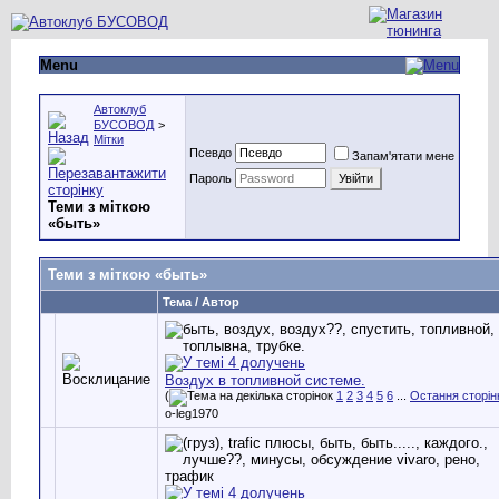
Menu
Автоклуб
БУСОВОД
>
Мітки
Псевдо
Запам'ятати мене
Пароль
Теми з міткою
«
быть
»
Теми з міткою «
быть
»
Тема / Автор
Воздух в топливной системе.
(
1
2
3
4
5
6
...
Остання сторін
o-leg1970