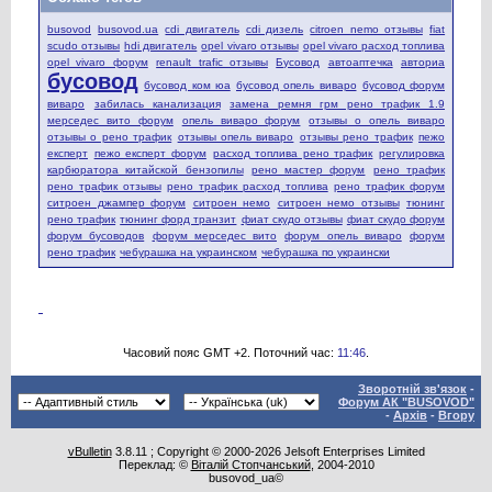
busovod
busovod.ua
cdi двигатель
cdi дизель
citroen nemo отзывы
fiat
scudo отзывы
hdi двигатель
opel vivaro отзывы
opel vivaro расход топлива
opel vivaro форум
renault trafic отзывы
Бусовод
автоаптечка
авториа
бусовод
бусовод ком юа
бусовод опель виваро
бусовод форум
виваро
забилась канализация
замена ремня грм рено трафик 1.9
мерседес вито форум
опель виваро форум
отзывы о опель виваро
отзывы о рено трафик
отзывы опель виваро
отзывы рено трафик
пежо
експерт
пежо експерт форум
расход топлива рено трафик
регулировка
карбюратора китайской бензопилы
рено мастер форум
рено трафик
рено трафик отзывы
рено трафик расход топлива
рено трафик форум
ситроен джампер форум
ситроен немо
ситроен немо отзывы
тюнинг
рено трафик
тюнинг форд транзит
фиат скудо отзывы
фиат скудо форум
форум бусоводов
форум мерседес вито
форум опель виваро
форум
рено трафик
чебурашка на украинском
чебурашка по украински
Часовий пояс GMT +2. Поточний час:
11:46
.
Зворотній зв'язок
-
Форум АК "BUSOVOD"
-
Архів
-
Вгору
vBulletin
3.8.11 ; Copyright © 2000-2026 Jelsoft Enterprises Limited
Переклад: ©
Віталій Стопчанський
, 2004-2010
busovod_ua©