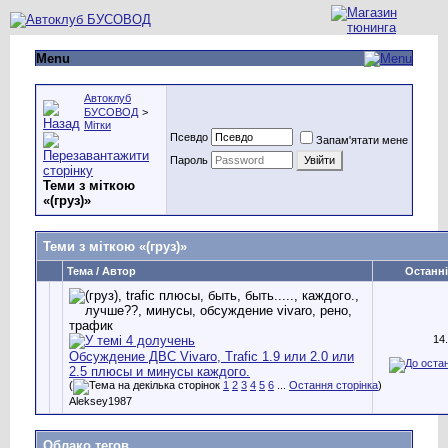
Menu
Автоклуб
БУСОВОД
>
Мітки
Псевдо
Запам'ятати мене
Пароль
Теми з міткою
«
(груз)
»
Теми з міткою «
(груз)
»
Тема / Автор
Останні
14
Обсуждение ДВС Vivaro, Trafic 1.9 или 2.0 или
2.5 плюсы и минусы каждого.
(
1
2
3
4
5
6
...
Остання сторінка
)
Aleksey1987
Облако тегов