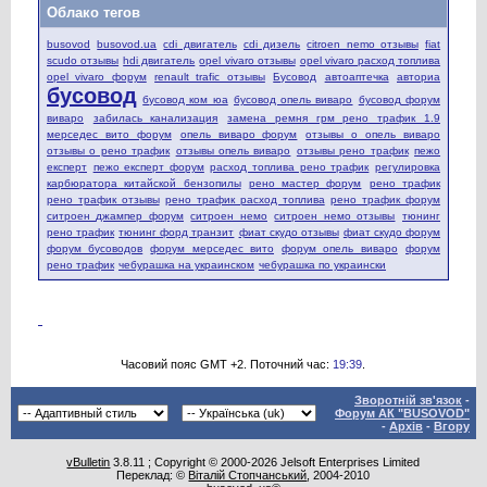
Облако тегов
busovod
busovod.ua
cdi двигатель
cdi дизель
citroen nemo отзывы
fiat
scudo отзывы
hdi двигатель
opel vivaro отзывы
opel vivaro расход топлива
opel vivaro форум
renault trafic отзывы
Бусовод
автоаптечка
авториа
бусовод
бусовод ком юа
бусовод опель виваро
бусовод форум
виваро
забилась канализация
замена ремня грм рено трафик 1.9
мерседес вито форум
опель виваро форум
отзывы о опель виваро
отзывы о рено трафик
отзывы опель виваро
отзывы рено трафик
пежо
експерт
пежо експерт форум
расход топлива рено трафик
регулировка
карбюратора китайской бензопилы
рено мастер форум
рено трафик
рено трафик отзывы
рено трафик расход топлива
рено трафик форум
ситроен джампер форум
ситроен немо
ситроен немо отзывы
тюнинг
рено трафик
тюнинг форд транзит
фиат скудо отзывы
фиат скудо форум
форум бусоводов
форум мерседес вито
форум опель виваро
форум
рено трафик
чебурашка на украинском
чебурашка по украински
Часовий пояс GMT +2. Поточний час:
19:39
.
Зворотній зв'язок
-
Форум АК "BUSOVOD"
-
Архів
-
Вгору
vBulletin
3.8.11 ; Copyright © 2000-2026 Jelsoft Enterprises Limited
Переклад: ©
Віталій Стопчанський
, 2004-2010