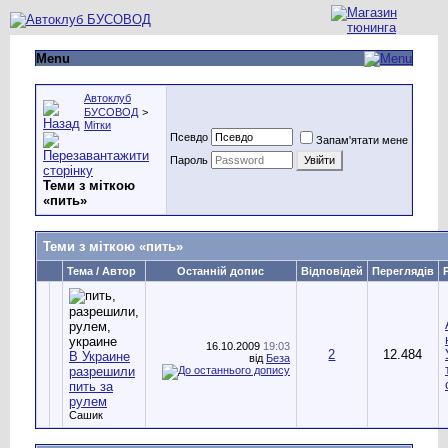
Menu
Автоклуб
БУСОВОД
>
Мітки
Псевдо
Запам'ятати мене
Пароль
Теми з міткою
«
пить
»
Теми з міткою «
пить
»
Тема / Автор
Останній допис
Відповідей
Переглядів
16.10.2009
19:03
2
12.484
В Украине
від
Беза
разрешили
пить за
рулем
Сашик