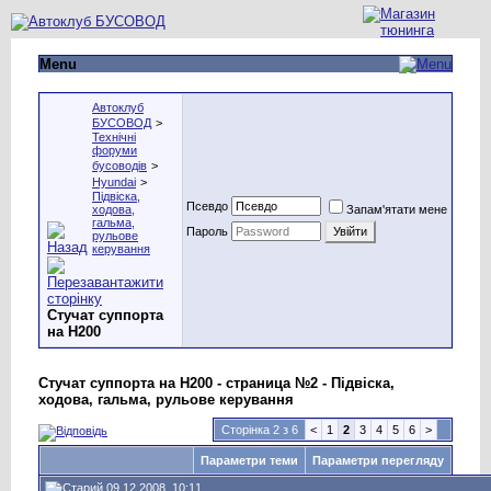
Menu
Автоклуб
БУСОВОД
>
Технічні
форуми
бусоводів
>
Hyundai
>
Підвіска,
Псевдо
ходова,
Запам'ятати мене
гальма,
Пароль
рульове
керування
Стучат суппорта
на H200
Стучат суппорта на H200 - страница №2 - Підвіска,
ходова, гальма, рульове керування
Сторінка 2 з 6
<
1
2
3
4
5
6
>
Параметри теми
Параметри перегляду
09.12.2008, 10:11