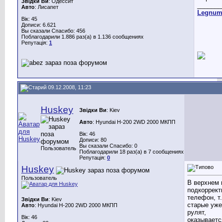
Звідки Ви
: Одессит
_______
Авто
: Лисапет
Legnu
Вік: 45
Дописи: 6.621
Вы сказали Спасибо: 456
Поблагодарили 1.886 раз(а) в 1.136 сообщениях
Репутація:
1
09.12.2008, 11:23
Huskey
Звідки Ви
: Kiev
Авто
: Hyundai H-200 2WD 2000 МКПП
Вік: 46
Дописи: 80
Вы сказали Спасибо: 0
Пользователь
Поблагодарили 18 раз(а) в 7 сообщениях
Репутація:
0
Huskey
Пользователь
В верхнем 
подкоррект
телефон, т.
Звідки Ви
: Kiev
старые уже
Авто
: Hyundai H-200 2WD 2000 МКПП
рулят,
Вік: 46
оказываетс