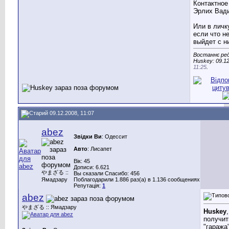
Контактное
Эрлих Вад
Или в личк
если что н
выйдет с н
Востаннє ре
Huskey: 09.12
11:25
.
09.12.2008, 11:07
abez
Звідки Ви
: Одессит
Авто
: Лисапет
Вік: 45
Дописи: 6.621
やまざる ::
Вы сказали Спасибо: 456
Ямадзару
Поблагодарили 1.886 раз(а) в 1.136 сообщениях
Репутація:
1
abez
やまざる :: Ямадзару
Huskey
получит
"гаража