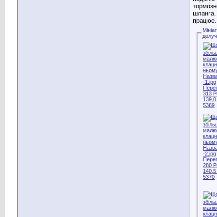
тормозн
шланга.
працюе.
Мініа
долу