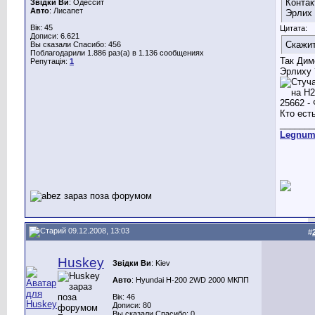
Контак
Звідки Ви
: Одессит
Авто
: Лисапет
Эрлих
Вік: 45
Цитата:
Дописи: 6.621
Скажи
Вы сказали Спасибо: 456
Поблагодарили 1.886 раз(а) в 1.136 сообщениях
Так Дим
Репутація:
1
Эрлиху 
Кто есть
_______
Legnu
09.12.2008, 13:03
#
Huskey
Звідки Ви
: Kiev
Авто
: Hyundai H-200 2WD 2000 МКПП
Вік: 46
Дописи: 80
Вы сказали Спасибо: 0