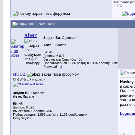
Востаннє ред
10:20
.
09.12.2008, 10:38
abez
Звідки Ви
: Одессит
Авто
: Лисапет
Вік: 45
Дописи: 6.621
やまざる ::
Вы сказали Спасибо: 456
Ямадзару
Поблагодарили 1.886 раз(а) в 1.136 сообщениях
Репутація:
1
abez
やまざる :: Ямадзару
Huskey
и как ег
Одессе,
Звідки Ви
: Одессит
ревизия
Авто
: Лисапет
зад. и п
Вік: 45
раз поп
Дописи: 6.621
_______
Вы сказали Спасибо: 456
Legnu
Поблагодарили 1.886 раз(а) в 1.136 сообщениях
Репутація:
1