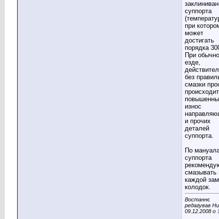
заклиниван
суппорта
(температу
при которо
может
достигать
порядка 300
При обычн
езде,
действител
без правил
смазки про
происходит
повышенны
износ
направляю
и прочих
деталей
суппорта.
По мануал
суппорта
рекоменду
смазывать 
каждой зам
колодок.
Востаннє
редагував Hu
09.12.2008 о