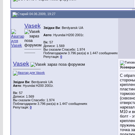
04.06.2009, 19:27
Vasek
Звідки Ви
: Berdyansk UA
Авто
: Hyundai H200 2001г.
Вік: 57
Дописи: 1.569
--------------
Вы сказали Спасибо: 1.974
---------
Поблагодарили 3.796 раз(а) в 1.447 сообщениях
Репутація:
0
Vasek
Усоверш
-----------------------
С обрат
стороны
Звідки Ви
: Berdyansk UA
креплен
Авто
: Hyundai H200 2001г.
пластин
Вік: 57
тормозо
Дописи: 1.569
(сквозн
Вы сказали Спасибо: 1.974
отверст
Поблагодарили 3.796 раз(а) в 1.447 сообщениях
нарезал
Репутація:
0
М10 и в
болт - э
креплен
пружины
точка з
подклю