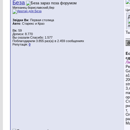
Беза
Мигеанец бориславский,бер
Ци
Д
Звідки Ви
: Первая столица
Авто
: Старекс и Краз
Вік: 59
Ты
Дописи: 8.770
__
Вы сказали Спасибо: 1.577
Поблагодарили 3.855 раз(а) в 2.459 сообщениях
Репутація:
0
Ес
сд
Лю
Ре
G
a1
20
st
3,
rr
ор
Ст
рн
т,
Ол
ра
Ма