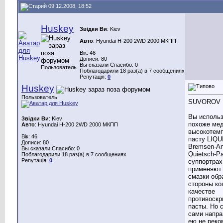
09.12.2008, 18:52
Huskey
Звідки Ви
: Kiev
Авто
: Hyundai H-200 2WD 2000 МКПП
Вік: 46
Дописи: 80
Вы сказали Спасибо: 0
Пользователь
Поблагодарили 18 раз(а) в 7 сообщениях
Репутація:
0
Huskey
Пользователь
SUVOROV
Вы использ
Звідки Ви
: Kiev
похоже ме
Авто
: Hyundai H-200 2WD 2000 МКПП
высокотем
Вік: 46
пасту LIQU
Дописи: 80
Bremsen-An
Вы сказали Спасибо: 0
Quietsch-Pa
Поблагодарили 18 раз(а) в 7 сообщениях
Репутація:
0
суппортрах
применяют
смазки обр
стороны ко
качестве
противоскр
пасты. Но 
сами напр
ею не реко