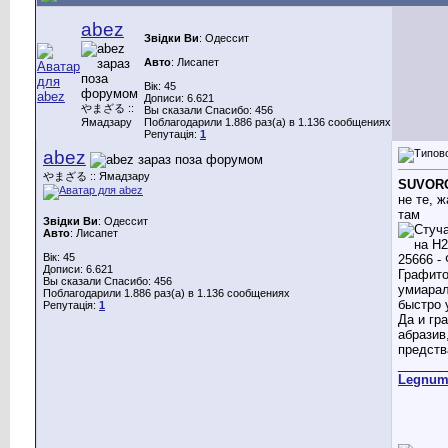
abez
Звідки Ви
: Одессит
Авто
: Лисапет
Вік: 45
Дописи: 6.621
やまざる ::
Вы сказали Спасибо: 456
Ямадзару
Поблагодарили 1.886 раз(а) в 1.136 сообщениях
Репутація:
1
abez
やまざる :: Ямадзару
SUVOR
не те, 
там
Звідки Ви
: Одессит
Авто
: Лисапет
Вік: 45
Дописи: 6.621
Графит
Вы сказали Спасибо: 456
умиарал
Поблагодарили 1.886 раз(а) в 1.136 сообщениях
быстро 
Репутація:
1
Да и гра
абразив,
предств
_______
Legnu