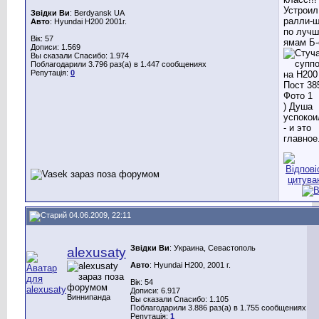
Устроил
Звідки Ви
: Berdyansk UA
ралли-
Авто
: Hyundai H200 2001г.
по луч
Вік: 57
ямам Б-
Дописи: 1.569
Вы сказали Спасибо: 1.974
Поблагодарили 3.796 раз(а) в 1.447 сообщениях
Репутація:
0
) Душа
успокои
- и это
главное
04.06.2009, 22:11
Звідки Ви
: Украина, Севастополь
alexusaty
Авто
: Hyundai H200, 2001 г.
Вік: 54
Дописи: 6.917
Виннипанда
Вы сказали Спасибо: 1.105
Поблагодарили 3.886 раз(а) в 1.755 сообщениях
Репутація:
1