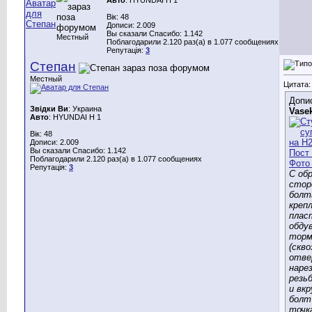
Вік: 48
Дописи: 2.009
Вы сказали Спасибо: 1.142
Местный
Поблагодарили 2.120 раз(а) в 1.077 сообщениях
Репутація:
3
Степан
Местный
Цитата:
Допис
Звідки Ви
: Украина
Vase
Авто
: HYUNDAI H 1
Вік: 48
Дописи: 2.009
Вы сказали Спасибо: 1.142
Поблагодарили 2.120 раз(а) в 1.077 сообщениях
Репутація:
3
С об
стор
болт
креп
плас
обду
торм
(скво
отве
наре
резь
и вк
болт 
точк