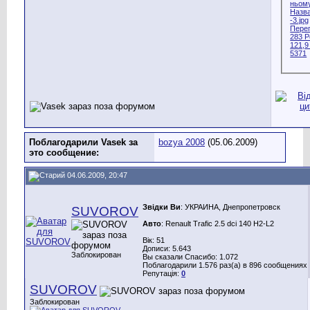
Поблагодарили Vasek за
bozya 2008
(05.06.2009)
это сообщение:
04.06.2009, 20:47
Звідки Ви
: УКРАИНА, Днепропетровск
SUVOROV
Авто
: Renault Trafic 2.5 dci 140 H2-L2
Вік: 51
Дописи: 5.643
Заблокирован
Вы сказали Спасибо: 1.072
Поблагодарили 1.576 раз(а) в 896 сообщениях
Репутація:
0
SUVOROV
Заблокирован