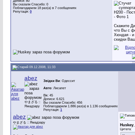
Дописи: 80
Вы сказали Спасибо: 0
Поблагодарили 18 раз(а) в 7 сообщениях
Репутація:
0
Скажите Ди
что Вы с ф
Хюндая - и
скидки Ваш
09.12.2008, 11:33
abez
Звідки Ви
: Одессит
Авто
: Лисапет
Вік: 45
Дописи: 6.621
やまざる ::
Вы сказали Спасибо: 456
Ямадзару
Поблагодарили 1.886 раз(а) в 1.136 сообщениях
Репутація:
1
abez
やまざる :: Ямадзару
Huskey
,
Цитата: