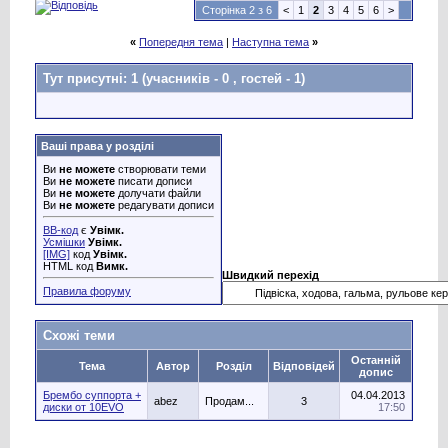
Сторінка 2 з 6
<
1
2
3
4
5
6
>
«
Попередня тема
|
Наступна тема
»
Тут присутні: 1
(учасників - 0 , гостей - 1)
Ваші права у розділі
Ви
не можете
створювати теми
Ви
не можете
писати дописи
Ви
не можете
долучати файли
Ви
не можете
редагувати дописи
BB-код
є
Увімк.
Усмішки
Увімк.
[IMG]
код
Увімк.
HTML код
Вимк.
Швидкий перехід
Правила форуму
Схожі теми
Останній
Тема
Автор
Розділ
Відповідей
допис
Брембо суппорта +
04.04.2013
abez
Продам...
3
диски от 10EVO
17:50