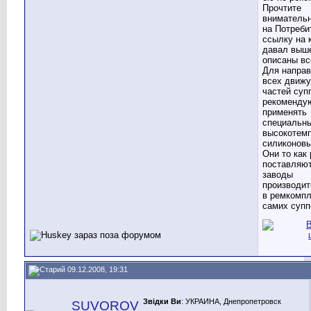
Прочтите
внимательн
на Потреби
ссылку на 
давал выше
описаны вс
Для напра
всех движ
частей су
рекоменду
применять
специальн
высокотем
силиконовы
Они то как 
поставляют
заводы
производит
в ремкомп
самих супп
09.12.2008, 19:31
Звідки Ви
: УКРАИНА, Днепропетровск
SUVOROV