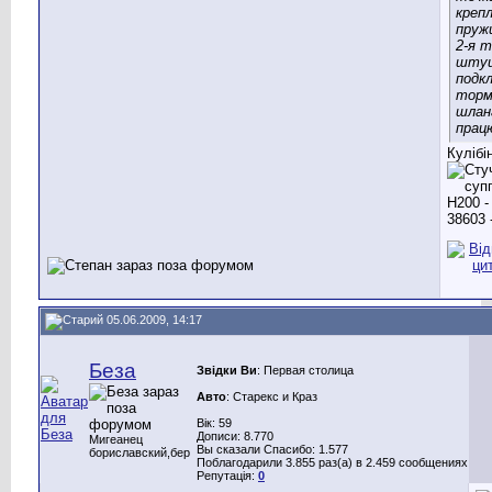
креп
пруж
2-я т
шту
подк
торм
шлан
прац
Кулібін
05.06.2009, 14:17
Беза
Звідки Ви
: Первая столица
Авто
: Старекс и Краз
Вік: 59
Дописи: 8.770
Мигеанец
Вы сказали Спасибо: 1.577
бориславский,бер
Поблагодарили 3.855 раз(а) в 2.459 сообщениях
Репутація:
0