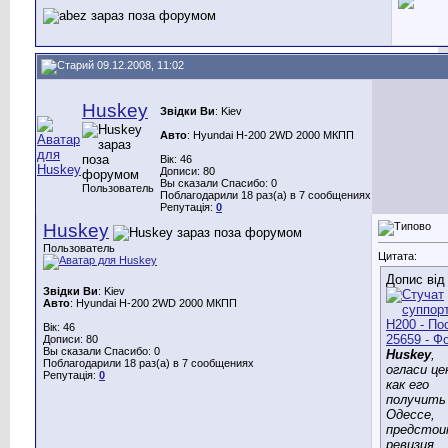
09.12.2008, 11:02
Huskey
Звідки Ви
: Kiev
Авто
: Hyundai H-200 2WD 2000 МКПП
Вік: 46
Дописи: 80
Вы сказали Спасибо: 0
Пользователь
Поблагодарили 18 раз(а) в 7 сообщениях
Репутація:
0
Huskey
Пользователь
Цитата:
Допис ві
Звідки Ви
: Kiev
Авто
: Hyundai H-200 2WD 2000 МКПП
Вік: 46
Дописи: 80
Вы сказали Спасибо: 0
Huskey
,
Поблагодарили 18 раз(а) в 7 сообщениях
огласи це
Репутація:
0
как его
получить
Одессе,
предсто
ревизия