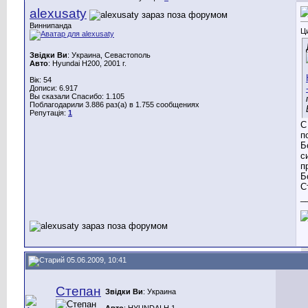
alexusaty
Виннипанда
Ц
Звідки Ви
: Украина, Севастополь
Авто
: Hyundai H200, 2001 г.
Вік: 54
Дописи: 6.917
Вы сказали Спасибо: 1.105
Поблагодарили 3.886 раз(а) в 1.755 сообщениях
Репутація:
1
С
п
Б
с
п
Б
С
_
05.06.2009, 10:41
Степан
Звідки Ви
: Украина
Авто
: HYUNDAI H 1