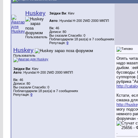
Huskey
Звідки Ви
: Kiev
Авто
: Hyundai H-200 2WD 2000 МКПП
Вік: 46
Дописи: 80
Вы сказали Спасибо: 0
Пользователь
Поблагодарили 18 раз(а) в 7 сообщениях
Репутація:
0
Huskey
Пользователь
Опять чита
надо мазат
дыбом. :ee
Звідки Ви
: Kiev
бусоводы: 
Авто
: Hyundai H-200 2WD 2000 МКПП
суппортов 
Вік: 46
рубрика "А
Дописи: 80
http://catal
Вы сказали Спасибо: 0
Поблагодарили 18 раз(а) в 7 сообщениях
Репутація:
0
Кстати, ес
смазка для
http://hus
могу подсо
немного ра
форумчан -
.