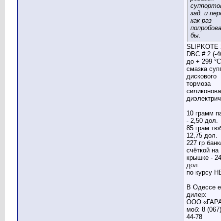
суппорто
зад. и пер
как раз
попробов
бы.
SLIPKOTE 
DBC # 2 (-4
до + 299 °С
смазка суп
дискового
тормоза
силиконова
диэлектрич
10 грамм п
- 2,50 дол.
85 грам тюб
12,75 дол.
227 гр банк
счёткой на
крышке - 24
дол.
по курсу Н
В Одессе е
дилер:
ООО «ГАР
моб: 8 (067
44-78