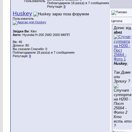
Пользователь
Поблагодарили 18 раз(а) в 7 сообщениях
Репутація:
0
Huskey
Пользователь
Цитата:
Допис від
Звідки Ви
: Kiev
abez
Авто
: Hyundai H-200 2WD 2000 МКПП
Вік: 46
Дописи: 80
Вы сказали Спасибо: 0
Поблагодарили 18 раз(а) в 7 сообщениях
Репутація:
0
Huskey
,
Так Диме
или
Эрлиху ?
Кто
есть кто
?