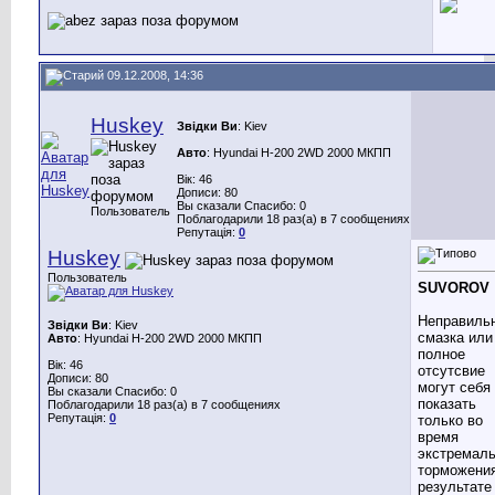
09.12.2008, 14:36
Huskey
Звідки Ви
: Kiev
Авто
: Hyundai H-200 2WD 2000 МКПП
Вік: 46
Дописи: 80
Вы сказали Спасибо: 0
Пользователь
Поблагодарили 18 раз(а) в 7 сообщениях
Репутація:
0
Huskey
Пользователь
SUVOROV
Неправиль
Звідки Ви
: Kiev
смазка или
Авто
: Hyundai H-200 2WD 2000 МКПП
полное
Вік: 46
отсутсвие
Дописи: 80
могут себя
Вы сказали Спасибо: 0
показать
Поблагодарили 18 раз(а) в 7 сообщениях
Репутація:
0
только во
время
экстремаль
торможения
результате