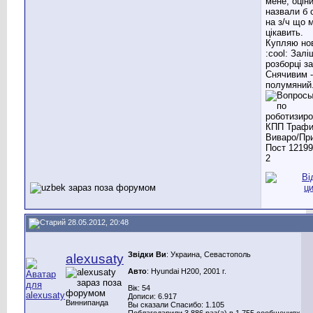
мене, оціни
назвали б 
на з/ч що 
цікавить.
Купляю нов
:cool: Залі
розборці за
Снячивим -
полумяний.
28.05.2012, 20:48
Звідки Ви
: Украина, Севастополь
alexusaty
Авто
: Hyundai H200, 2001 г.
Вік: 54
Дописи: 6.917
Виннипанда
Вы сказали Спасибо: 1.105
Поблагодарили 3.886 раз(а) в 1.755 сообщениях