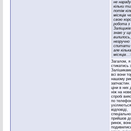
не нарад
кільки ти
потім кіл
місяців ч
свою коро
робота з
Заліщиків
знаю у щ
вилилось,
незручно
спитати 
але кільк
місяців...
Загалом, я
стикатись 
Залішикам
всі вони т
нашому рин
запчастин.
ціни в них
ніж на нов
спробі вия
по телефо
ухіляються
відповіді,
спеціально
прийшов до
ринок, вон
подивилис