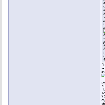
т
с
щ
К
:
р
С
п
Я 
як
за
? 
оз
ві