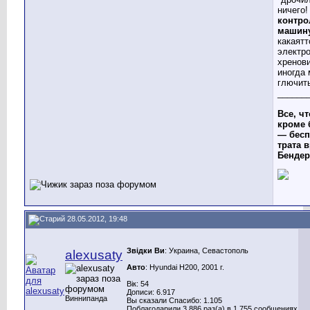
ничего
контр
машин
какаятт
электр
хренови
иногда 
глючит
______
Все, чт
кроме 
— бесп
трата в
Бендер
28.05.2012, 19:48
Звідки Ви
: Украина, Севастополь
alexusaty
Авто
: Hyundai H200, 2001 г.
Вік: 54
Дописи: 6.917
Виннипанда
Вы сказали Спасибо: 1.105
Поблагодарили 3.886 раз(а) в 1.755 сообщениях