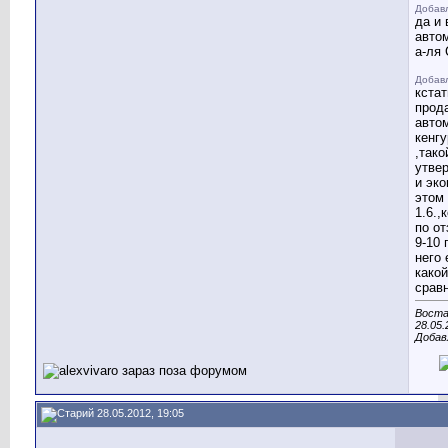
Добавл
да и
автом
а-ля 
Добав
кстат
прод
авто
кенгу
,тако
утвер
и эк
этом
1.6.,
по о
9-10 
него 
какой
срав
Востан
28.05.
Добав
28.05.2012, 19:05