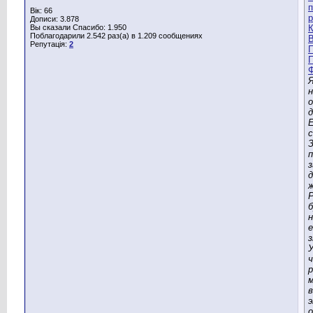
Вік: 66
Дописи: 3.878
Вы сказали Спасибо: 1.950
Поблагодарили 2.542 раз(а) в 1.209 сообщениях
Репутація:
2
д
З
з
д
ж
б
е
з
У
ч
м
в
о