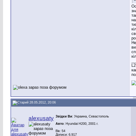
Ос
зн
та
на
ти
кі
св
ро
Не
ви
сп
кі
__
L2
ка
по
28.05.2012, 20:06
Звідки Ви
: Украина, Севастополь
alexusaty
Авто
: Hyundai H200, 2001 г.
Вік: 54
Дописи: 6.917