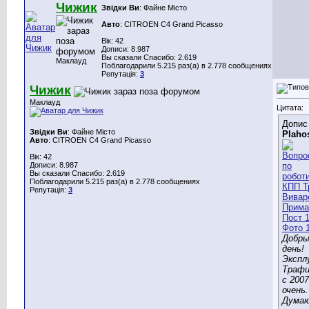
Чижик
Звідки Ви
: Файне Місто
Авто
: CITROEN C4 Grand Picasso
Вік: 42
Дописи: 8.987
Вы сказали Спасибо: 2.619
Маклауд
Поблагодарили 5.215 раз(а) в 2.778 сообщениях
Репутація:
3
Чижик
Маклауд
Цитата:
Допис
Звідки Ви
: Файне Місто
Plaho
Авто
: CITROEN C4 Grand Picasso
Вік: 42
Дописи: 8.987
Вы сказали Спасибо: 2.619
Поблагодарили 5.215 раз(а) в 2.778 сообщениях
Репутація:
3
Добры
день!
Экспл
Трафи
с 2007
очень.
Думаю