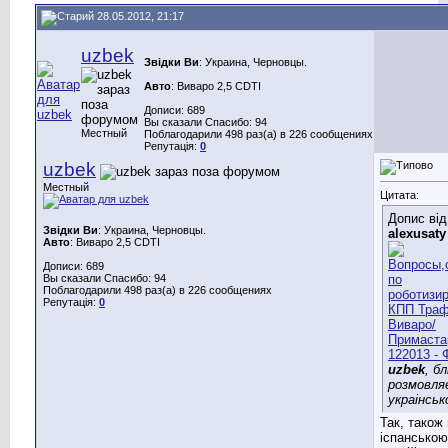
28.05.2012, 21:17
uzbek
Звідки Ви
: Украина, Черновцы.
Авто
: Виваро 2,5 CDTI
Дописи: 689
Вы сказали Спасибо: 94
Местный
Поблагодарили 498 раз(а) в 226 сообщениях
Репутація:
0
uzbek
Местный
Цитата:
Допис від
Звідки Ви
: Украина, Черновцы.
alexusaty
Авто
: Виваро 2,5 CDTI
Дописи: 689
Вы сказали Спасибо: 94
Поблагодарили 498 раз(а) в 226 сообщениях
Репутація:
0
uzbek
, бл
розмовля
украiнськ
Так, також
іспанською