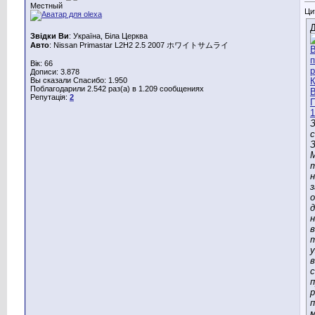
Местный
Ци
Д
Звідки Ви
: Україна, Біла Церква
Авто
: Nissan Primastar L2H2 2.5 2007 ホワイトサムライ
Вік: 66
Дописи: 3.878
Вы сказали Спасибо: 1.950
Поблагодарили 2.542 раз(а) в 1.209 сообщениях
Репутація:
2
З
З
М
н
з
о
д
н
в
у
в
с
п
р
п
м