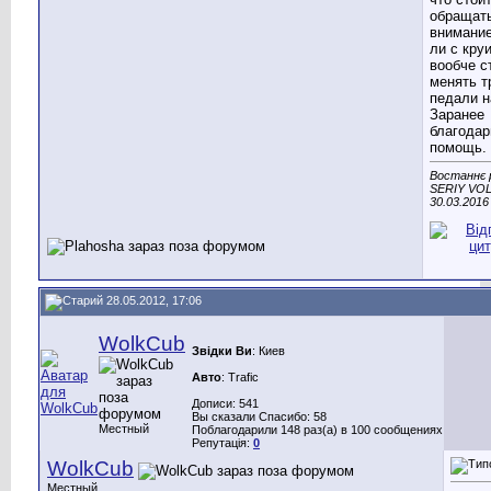
обращат
внимание
ли с кру
вообче с
менять т
педали н
Заранее
благодар
помощь.
Востаннє 
SERIY VOL
30.03.2016
28.05.2012, 17:06
WolkCub
Звідки Ви
: Киев
Авто
: Trafic
Дописи: 541
Вы сказали Спасибо: 58
Местный
Поблагодарили 148 раз(а) в 100 сообщениях
Репутація:
0
WolkCub
Местный