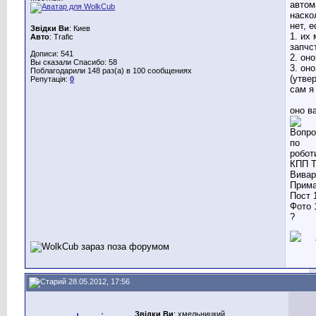
автом
наско
нет, е
Звідки Ви
: Киев
1. их
Авто
: Trafic
запчс
Дописи: 541
2. он
Вы сказали Спасибо: 58
3. он
Поблагодарили 148 раз(а) в 100 сообщениях
(утве
Репутація:
0
сам я
оно в
?
28.05.2012, 17:56
Звідки Ви
: хмельницкий