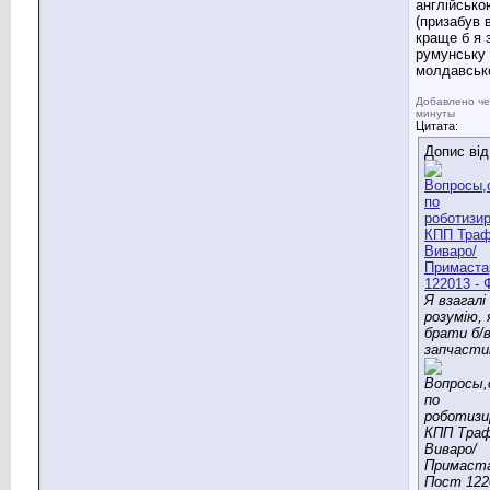
англійсько
(призабув 
краще б я 
румунську 
молдавськ
Добавлено че
минуты
Цитата:
Допис ві
Я взагалі
розумію, 
брати б/
запчасти