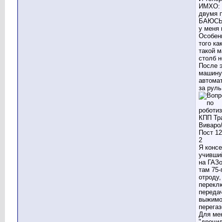
ИМХО: 
двумя 
БАЮСЬ,
у меня 
Особен
того ка
такой 
столб н
После э
машину
автомат
за руль
Я консе
учивши
на ГАЗо
там 75-
отроду,
перекл
переда
выжимо
перегаз
Для ме
"дрочил