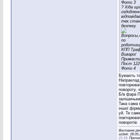
? Хіба що
оздобленн
відповідає
тех.стан
безпеку.
Бувають та
Напраклад
повторюва
повороту, 
Б/в фара 
залішичьких
Така сама 
іншої фірм
уй. Те саме
повторюва
поворотів.
Востаннє ре
uzbek: 28.05.
21:19
. Причи