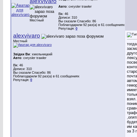
alexvivaro
Авто
: снrysler trawler
Вік: 46
Дописи: 310
Местный
Вы сказали Спасибо: 86
Поблагодарили 92 раз(а) в 61 сообщениях
Репутація:
0
alexvivaro
Местный
тогда
засм
друго
Звідки Ви
: хмельницкий
лексу
Авто
: снrysler trawler
посве
Вік: 46
конто
Дописи: 310
стар
Вы сказали Спасибо: 86
почт
Поблагодарили 92 раз(а) в 61 сообщениях
Репутація:
0
автом
гемо
имее
тольк
взял
пони
срав
трафе
,опят
будет
им ка
за 3 