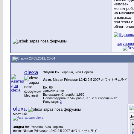
человек
менял роб
на механи
и вздыхал
при этом с
облегчение
28.05.2012, 20:04
olexa
Звідки Ви
: Україна, Біла Церква
Авто
: Nissan Primastar L2H2 2.5 2007 ホワイトサムライ
Вік: 66
Дописи: 3.878
Вы сказали Спасибо: 1.950
Местный
Поблагодарили 2.542 раз(а) в 1.209 сообщениях
Репутація:
2
olexa
Местный
Ци
Д
Звідки Ви
: Україна, Біла Церква
Авто
: Nissan Primastar L2H2 2.5 2007 ホワイトサムライ