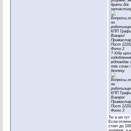
розумію, я
брати б/в
запчастин
? Хіба щось
оздоблення
відповідає 
тех.стан і
безпеку.
Тю а шо тут 
Если отличн
стоит до 100
доляров, а 