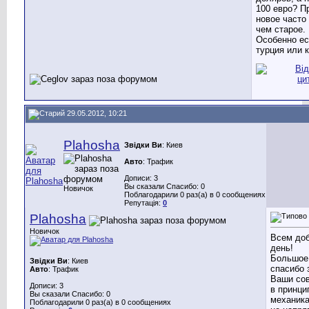
100 евро? П
новое часто
чем старое.
Особенно ес
турция или к
29.05.2012, 10:21
Plahosha
Звідки Ви
: Киев
Авто
: Трафик
Дописи: 3
Вы сказали Спасибо: 0
Новичок
Поблагодарили 0 раз(а) в 0 сообщениях
Репутація:
0
Plahosha
Новичок
Всем до
день!
Большое
Звідки Ви
: Киев
спасибо 
Авто
: Трафик
Ваши сов
Дописи: 3
в принци
Вы сказали Спасибо: 0
механика
Поблагодарили 0 раз(а) в 0 сообщениях