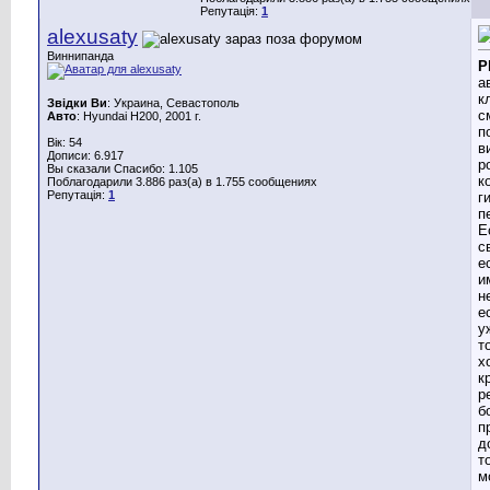
Репутація:
1
alexusaty
Виннипанда
P
а
к
Звідки Ви
: Украина, Севастополь
с
Авто
: Hyundai H200, 2001 г.
п
Вік: 54
в
Дописи: 6.917
р
Вы сказали Спасибо: 1.105
к
Поблагодарили 3.886 раз(а) в 1.755 сообщениях
Репутація:
1
г
п
Е
с
е
и
н
е
у
т
х
к
р
б
п
д
т
м