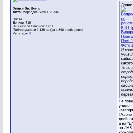
Допис
Звідки Ви
: Днепр
Авто
: Мерседес Вито 112 2001
Вік: 44
Дописи: 719
Вы сказали Спасибо: 1.011
Поблагодарили 1.139 раз(а) в 390 сообщениях
Репутація:
0
Я кон
учивш
ездит
каког
75-го 
отроду
перек
переда
двойн
выжим
перег
Не пове
учился 
категор
ГАЗоне 
двойны
а на "Д
на ЛАЗ 
крокоди