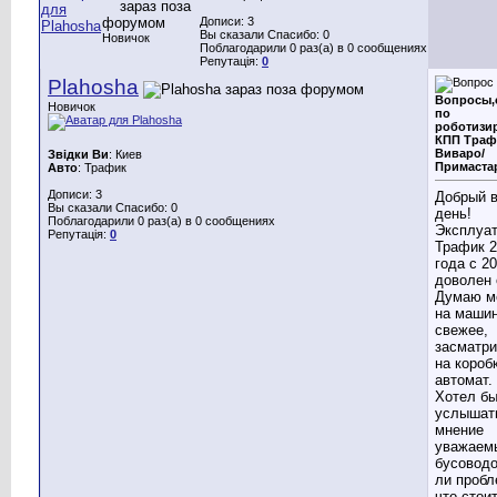
Дописи: 3
Вы сказали Спасибо: 0
Новичок
Поблагодарили 0 раз(а) в 0 сообщениях
Репутація:
0
Plahosha
Вопросы,
Новичок
по
роботизи
КПП Траф
Виваро/
Звідки Ви
: Киев
Примаста
Авто
: Трафик
Дописи: 3
Добрый 
Вы сказали Спасибо: 0
день!
Поблагодарили 0 раз(а) в 0 сообщениях
Эксплуа
Репутація:
0
Трафик 2
года с 20
доволен 
Думаю м
на машин
свежее,
засматр
на короб
автомат.
Хотел б
услышат
мнение
уважаем
бусоводо
ли пробл
что стои