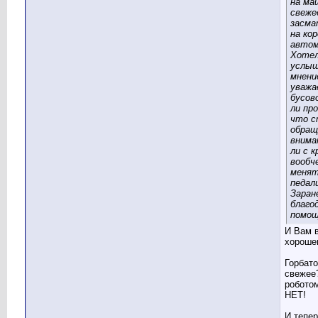
на ма
свеже
засма
на кор
авто
Хотел
услы
мнени
уважа
бусов
ли пр
что 
обра
внима
ли с к
вообч
менят
педал
Заран
благо
помощ
И Вам 
хороше
Горбато
свежее
роботом
НЕТ!
И тепе