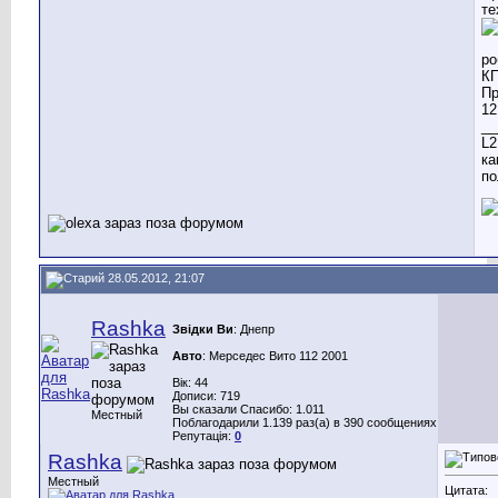
те
__
L2
ка
по
28.05.2012, 21:07
Rashka
Звідки Ви
: Днепр
Авто
: Мерседес Вито 112 2001
Вік: 44
Дописи: 719
Вы сказали Спасибо: 1.011
Местный
Поблагодарили 1.139 раз(а) в 390 сообщениях
Репутація:
0
Rashka
Местный
Цитата: