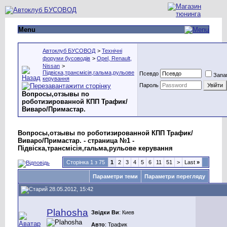
Menu
Автоклуб БУСОВОД
>
Технічні
форуми бусоводів
>
Opel, Renault,
Nissan
>
Підвіска,трансмісія,гальма,рульове
Псевдо
Запа
керування
Пароль
Вопросы,отзывы по
роботизированной КПП Трафик/
Виваро/Примастар.
Вопросы,отзывы по роботизированной КПП Трафик/
Виваро/Примастар. - страница №1 -
Підвіска,трансмісія,гальма,рульове керування
Сторінка 1 з 75
1
2
3
4
5
6
11
51
>
Last
»
Параметри теми
Параметри перегляду
28.05.2012, 15:42
Plahosha
Звідки Ви
: Киев
Авто
: Трафик