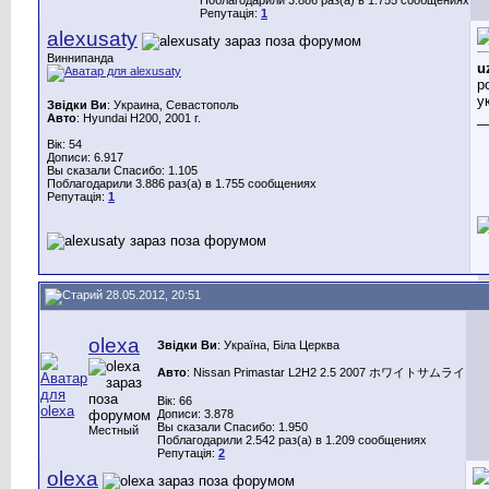
Репутація:
1
alexusaty
Виннипанда
u
р
у
Звідки Ви
: Украина, Севастополь
_
Авто
: Hyundai H200, 2001 г.
Вік: 54
Дописи: 6.917
Вы сказали Спасибо: 1.105
Поблагодарили 3.886 раз(а) в 1.755 сообщениях
Репутація:
1
28.05.2012, 20:51
olexa
Звідки Ви
: Україна, Біла Церква
Авто
: Nissan Primastar L2H2 2.5 2007 ホワイトサムライ
Вік: 66
Дописи: 3.878
Вы сказали Спасибо: 1.950
Местный
Поблагодарили 2.542 раз(а) в 1.209 сообщениях
Репутація:
2
olexa