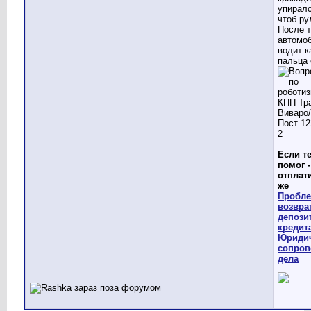
упиралс
чтоб ру
После т
автомо
водит к
пальца
______
Если те
помог -
отплат
же
Пробле
возвра
депози
кредит
Юриди
сопров
дела