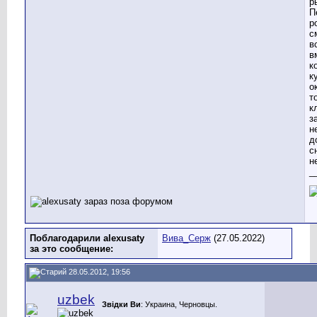
р
П
р
с
в
в
к
к
о
т
к
з
н
д
с
н
_
Поблагодарили alexusaty
Вива_Серж
(27.05.2022)
за это сообщение:
28.05.2012, 19:56
uzbek
Звідки Ви
: Украина, Черновцы.