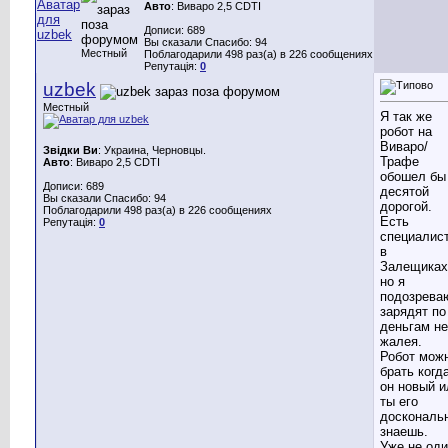
Авто
: Виваро 2,5 CDTI
Дописи: 689
Вы сказали Спасибо: 94
Местный
Поблагодарили 498 раз(а) в 226 сообщениях
Репутація:
0
uzbek
Местный
Я так же
робот на
Виваро/
Звідки Ви
: Украина, Черновцы.
Трафе
Авто
: Виваро 2,5 CDTI
обошел бы
Дописи: 689
десятой
Вы сказали Спасибо: 94
дорогой.
Поблагодарили 498 раз(а) в 226 сообщениях
Есть
Репутація:
0
специалис
в
Залещиках
но я
подозрева
зарядят по
деньгам не
жалея.
Робот мож
брать когд
он новый и
ты его
доскональ
знаешь.
Уже не од