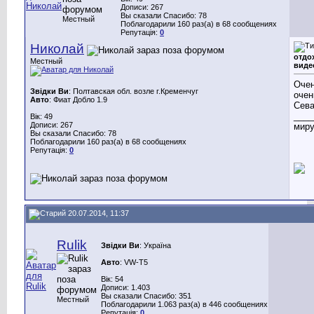
Дописи: 267
Вы сказали Спасибо: 78
Местный
Поблагодарили 160 раз(а) в 68 сообщениях
Репутація:
0
Николай
отдо
Местный
виде
Очен
Звідки Ви
: Полтавская обл. возле г.Кременчуг
оче
Авто
: Фиат Добло 1.9
Сева
____
Вік: 49
Дописи: 267
миру
Вы сказали Спасибо: 78
Поблагодарили 160 раз(а) в 68 сообщениях
Репутація:
0
20.07.2014, 11:37
Rulik
Звідки Ви
: Україна
Авто
: VW-Т5
Вік: 54
Дописи: 1.403
Вы сказали Спасибо: 351
Местный
Поблагодарили 1.063 раз(а) в 446 сообщениях
Репутація:
0