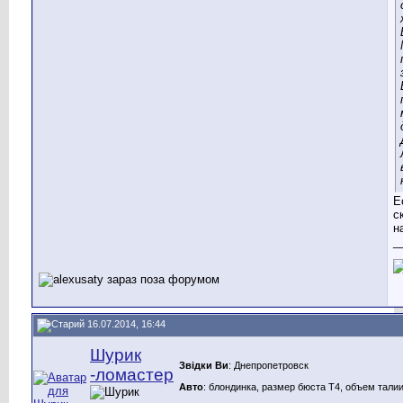
Е
с
н
_
16.07.2014, 16:44
Шурик
Звідки Ви
: Днепропетровск
-ломастер
Авто
: блондинка, размер бюста Т4, объем талии