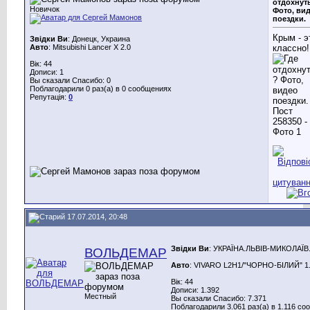
отдохнут
Новичок
Фото, ви
поездки.
Крым - э
Звідки Ви
: Донецк, Украина
Авто
: Mitsubishi Lancer X 2.0
классно!
Вік: 44
Дописи: 1
Вы сказали Спасибо: 0
Поблагодарили 0 раз(а) в 0 сообщениях
Репутація:
0
17.07.2014, 20:48
Звідки Ви
: УКРАЇНА.ЛЬВІВ-МИКОЛАЇВ
ВОЛЬДЕМАР
Авто
: VIVARO L2H1/"ЧОРНО-БІЛИЙ" 1.9
Вік: 44
Дописи: 1.392
Местный
Вы сказали Спасибо: 7.371
Поблагодарили 3.061 раз(а) в 1.116 с