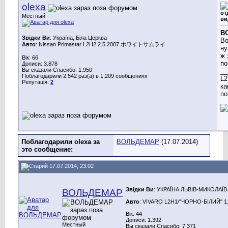
olexa
от
Местный
ви
В
Звідки Ви
: Україна, Біла Церква
Во
Авто
: Nissan Primastar L2H2 2.5 2007 ホワイトサムライ
ну
ж 
Вік: 66
по
Дописи: 3.878
Вы сказали Спасибо: 1.950
__
Поблагодарили 2.542 раз(а) в 1.209 сообщениях
L2
Репутація:
2
ка
по
Поблагодарили olexa за
ВОЛЬДЕМАР
(17.07.2014)
это сообщение:
17.07.2014, 23:02
Звідки Ви
: УКРАЇНА.ЛЬВІВ-МИКОЛАЇВ
ВОЛЬДЕМАР
Авто
: VIVARO L2H1/"ЧОРНО-БІЛИЙ" 1.9
Вік: 44
Дописи: 1.392
Местный
Вы сказали Спасибо: 7.371