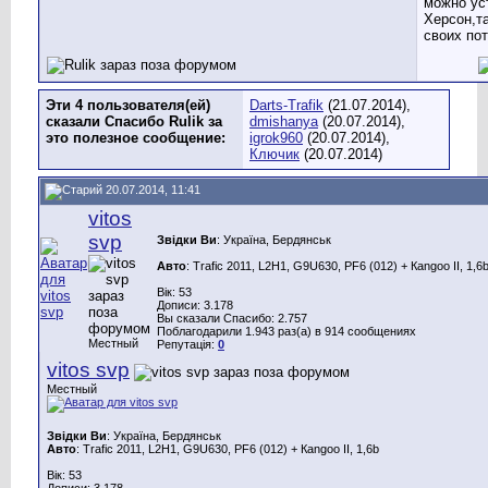
можно уст
Херсон,т
своих по
Эти 4 пользователя(ей)
Darts-Trafik
(21.07.2014),
сказали Спасибо Rulik за
dmishanya
(20.07.2014),
это полезное сообщение:
igrok960
(20.07.2014),
Ключик
(20.07.2014)
20.07.2014, 11:41
vitos
svp
Звідки Ви
: Україна, Бердянськ
Авто
: Trafic 2011, L2H1, G9U630, PF6 (012) + Каngoo II, 1,6
Вік: 53
Дописи: 3.178
Вы сказали Спасибо: 2.757
Поблагодарили 1.943 раз(а) в 914 сообщениях
Местный
Репутація:
0
vitos svp
Местный
Звідки Ви
: Україна, Бердянськ
Авто
: Trafic 2011, L2H1, G9U630, PF6 (012) + Каngoo II, 1,6b
Вік: 53
Дописи: 3.178