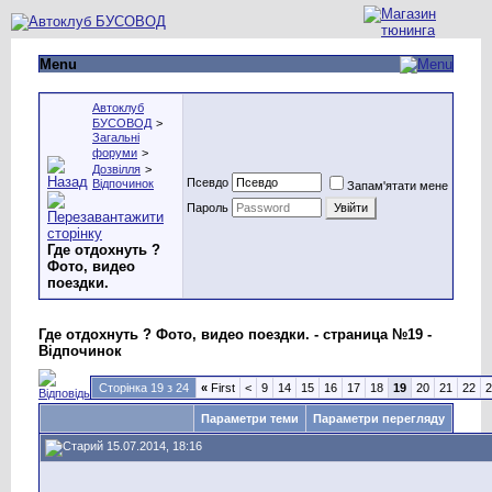
Menu
Автоклуб
БУСОВОД
>
Загальні
форуми
>
Дозвілля
>
Псевдо
Відпочинок
Запам'ятати мене
Пароль
Где отдохнуть ?
Фото, видео
поездки.
Где отдохнуть ? Фото, видео поездки. - страница №19 -
Відпочинок
Сторінка 19 з 24
«
First
<
9
14
15
16
17
18
19
20
21
22
2
Параметри теми
Параметри перегляду
15.07.2014, 18:16