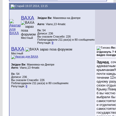
19.07.2014, 13:15
ВАХА
Звідки Ви
: Макеевка-на-Днепре
Авто
: Viano,13 4matic
Вік: 54
Дописи: 236
Вы сказали Спасибо: 226
Местный
Поблагодарили 211 раз(а) в 80 сообщениях
Репутація:
0
ВАХА
Re:
отдохнуть ? 
Местный
видео поездк
Эдуард
, со
Звідки Ви
: Макеевка-на-Днепре
адекватным
Авто
: Viano,13 4matic
крымчанам!
почти кажды
Вік: 54
Дописи: 236
течении 12л
Вы сказали Спасибо: 226
одному разу
Поблагодарили 211 раз(а) в 80 сообщениях
сезон отдых
Репутація:
0
Крыму.Пове
б вы честно
выбрали бы
самостояте
и отделилис
самостояте
государство