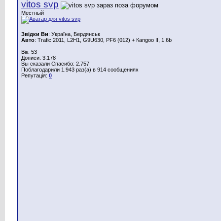
vitos svp
Местный
Звідки Ви
: Україна, Бердянськ
Авто
: Trafic 2011, L2H1, G9U630, PF6 (012) + Каngoo II, 1,6b
Вік: 53
Дописи: 3.178
Вы сказали Спасибо: 2.757
Поблагодарили 1.943 раз(а) в 914 сообщениях
Репутація:
0