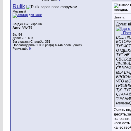
Rulik
поездки.
Местный
Цитата:
Допис в
Звідки Ви
: Україна
Авто
: VW-Т5
Вік: 54
ВСЕ ЛЮ
Дописи: 1.403
КОТОРЫ
Вы сказали Спасибо: 351
Поблагодарили 1.063 раз(а) в 446 сообщениях
ТУРИСТ
Репутація:
0
ОТДЫХАЙ
ТУТ НЕ
СВОБОД
ДЕШЕВ
СЕЗОН
МЫ ВРЕ
БРОСАЙ
ЧТО МО
ГРИВНЫ
Т,К, Т
СТАРАЙ
"ГРАНИ
меньше
Очень на
десять,за
головняк
кого есть
качество