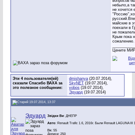
вопросов бы
небыло,а та
не хочется 
"Россию",хо
русский.Вп
майские в э
поехали в Г
не пожалел
Крым пока н
сожалению.
__________
Цените МИР
Эти 4 пользователя(ей)
dmishanya
(20.07.2014),
сказали Спасибо ВАХА за
SkyNET
(19.07.2014),
это полезное сообщение:
vobos
(19.07.2014),
Эдуард
(19.07.2014)
19.07.2014, 13:37
Эдуард
Звідки Ви
: ДНЕПР
Авто
: Renault Trafic 1.6, 2016г. Были Renault LAGUNA III 1.
Вік: 55
Дописи: 250