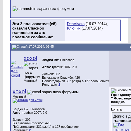
Эти 2 пользователя(ей)
DenVivaro
(16.07.2014),
сказали Спасибо
Ключик
(17.07.2014)
rrammstein за это
полезное сообщение:
17.07.2014, 09:45
хохоl
Звідки Ви
: Николаев
Авто
: трафик 2007, 2.0
Дописи: 302
Вы сказали Спасибо: 426
Местный
Поблагодарили 332 раз(а) в 127 сообщениях
Репутація:
2
хохоl
Re
Где отдохну
Местный
? Фото, вид
поездки.
Звідки Ви
: Николаев
Цитата:
Авто
: трафик 2007, 2.0
Допис від
Дописи: 302
rrammste
Вы сказали Спасибо: 426
Поблагодарили 332 раз(а) в 127 сообщениях
Репутація:
2