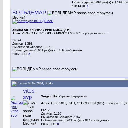
Поблагодарили 3.061 раз(а) в 1.116 с
Репутація:
2
ВОЛЬДЕМАР
Местный
Звідки Ви
: УКРАЇНА.ЛЬВІВ-МИКОЛАЇВ.
Авто
: VIVARO L2H1/"ЧОРНО-БІЛИЙ" 1.9dti 101 породиста коняка.
Вік: 44
Дописи: 1.392
Вы сказали Спасибо: 7.371
Поблагодарили 3.061 раз(а) в 1.116 сообщениях
Репутація:
2
18.07.2014, 06:45
vitos
svp
Звідки Ви
: Україна, Бердянськ
Авто
: Trafic 2011, L2H1, G9U630, PF6 (012) + Каngoo II, 1,6
Вік: 53
Дописи: 3.178
Вы сказали Спасибо: 2.757
Поблагодарили 1.943 раз(а) в 914 сообщениях
Местный
Репутація:
0