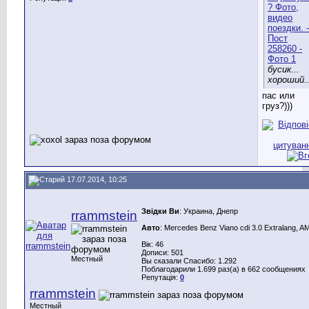
бусик...
хороший..
пас или
груз?)))
17.07.2014, 10:25
Звідки Ви
: Украина, Днепр
rrammstein
Авто
: Mercedes Benz Viano cdi 3.0 Extralang, 
Вік: 46
Дописи: 501
Местный
Вы сказали Спасибо: 1.292
Поблагодарили 1.699 раз(а) в 662 сообщениях
Репутація:
0
rrammstein
Местный