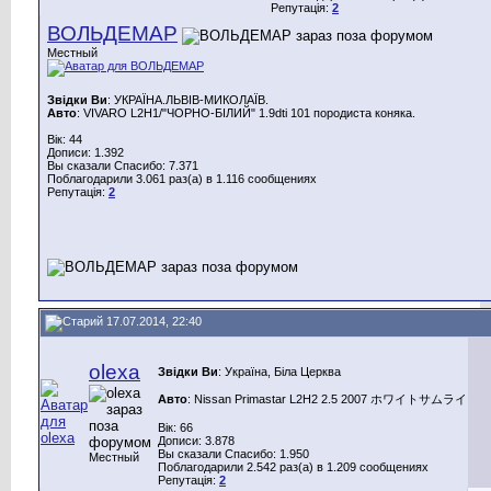
Репутація:
2
ВОЛЬДЕМАР
Местный
Звідки Ви
: УКРАЇНА.ЛЬВІВ-МИКОЛАЇВ.
Авто
: VIVARO L2H1/"ЧОРНО-БІЛИЙ" 1.9dti 101 породиста коняка.
Вік: 44
Дописи: 1.392
Вы сказали Спасибо: 7.371
Поблагодарили 3.061 раз(а) в 1.116 сообщениях
Репутація:
2
17.07.2014, 22:40
olexa
Звідки Ви
: Україна, Біла Церква
Авто
: Nissan Primastar L2H2 2.5 2007 ホワイトサムライ
Вік: 66
Дописи: 3.878
Вы сказали Спасибо: 1.950
Местный
Поблагодарили 2.542 раз(а) в 1.209 сообщениях
Репутація:
2