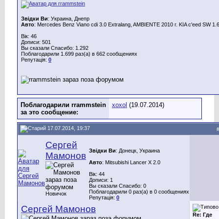
Звідки Ви
: Украина, Днепр
Авто
: Mercedes Benz Viano cdi 3.0 Extralang, AMBIENTE 2010 г. KIA c'eed SW 1.
Вік: 46
Дописи: 501
Вы сказали Спасибо: 1.292
Поблагодарили 1.699 раз(а) в 662 сообщениях
Репутація:
0
Поблагодарили rrammstein
хохоl
(19.07.2014)
за это сообщение:
17.07.2014, 19:37
Сергей
Звідки Ви
: Донецк, Украина
Мамонов
Авто
: Mitsubishi Lancer X 2.0
Вік: 44
Дописи: 1
Вы сказали Спасибо: 0
Поблагодарили 0 раз(а) в 0 сообщениях
Новичок
Репутація:
0
Сергей Мамонов
Re: Где