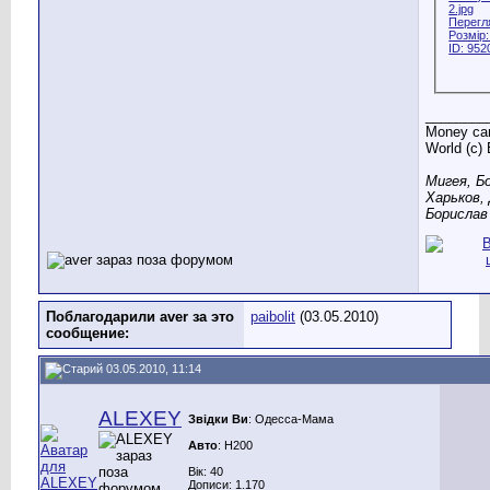
________
Money can
World (c)
Мигея, Б
Харьков,
Борислав 
Поблагодарили aver за это
paibolit
(03.05.2010)
сообщение:
03.05.2010, 11:14
ALEXEY
Звідки Ви
: Одесса-Мама
Авто
: H200
Вік: 40
Дописи: 1.170