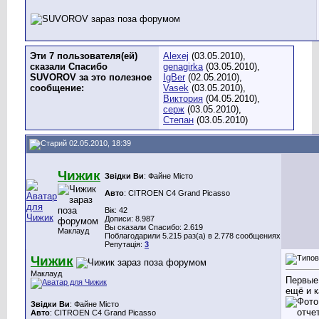
Эти 7 пользователя(ей)
Alexej
(03.05.2010),
сказали Спасибо
genagirka
(03.05.2010),
SUVOROV за это полезное
IgBer
(02.05.2010),
сообщение:
Vasek
(03.05.2010),
Виктория
(04.05.2010),
серж
(03.05.2010),
Степан
(03.05.2010)
02.05.2010, 18:39
Чижик
Звідки Ви
: Файне Місто
Авто
: CITROEN C4 Grand Picasso
Вік: 42
Дописи: 8.987
Вы сказали Спасибо: 2.619
Маклауд
Поблагодарили 5.215 раз(а) в 2.778 сообщениях
Репутація:
3
Чижик
Маклауд
Первые
ещё и к
Звідки Ви
: Файне Місто
Авто
: CITROEN C4 Grand Picasso