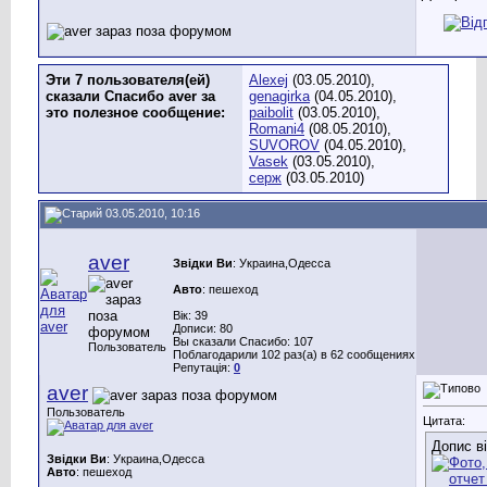
Эти 7 пользователя(ей)
Alexej
(03.05.2010),
сказали Спасибо aver за
genagirka
(04.05.2010),
это полезное сообщение:
paibolit
(03.05.2010),
Romani4
(08.05.2010),
SUVOROV
(04.05.2010),
Vasek
(03.05.2010),
серж
(03.05.2010)
03.05.2010, 10:16
aver
Звідки Ви
: Украина,Одесса
Авто
: пешеход
Вік: 39
Дописи: 80
Вы сказали Спасибо: 107
Пользователь
Поблагодарили 102 раз(а) в 62 сообщениях
Репутація:
0
aver
Пользователь
Цитата:
Допис в
Звідки Ви
: Украина,Одесса
Авто
: пешеход