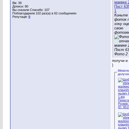
Вік: 39
Дописи: 80
Вы сказали Спасибо: 107
Поблагодарили 102 раз(а) в 62 сообщениях
Киньте 
Репутація:
0
фоток п
хочу оц
свою
фотоге
получи и
)
Мініат
долуче