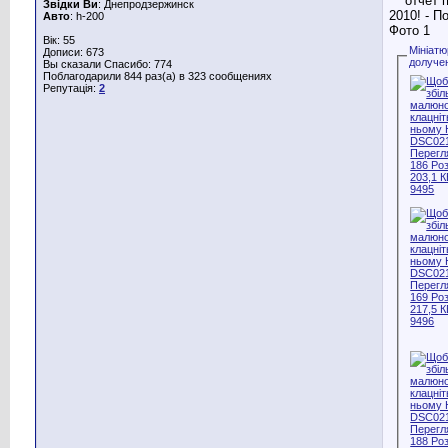
Звідки Ви
: Днепродзержинск
Авто
: h-200
Вік: 55
Мініат
Дописи: 673
долуче
Вы сказали Спасибо: 774
Поблагодарили 844 раз(а) в 323 сообщениях
Репутація:
2