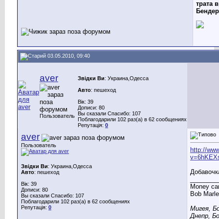
трата в
Бендер
03.05.2010, 09:40
aver
Звідки Ви
: Украина,Одесса
Авто
: пешеход
Вік: 39
Дописи: 80
Вы сказали Спасибо: 107
Пользователь
Поблагодарили 102 раз(а) в 62 сообщениях
Репутація:
0
aver
Пользователь
http://ww
v=6hKEX
Звідки Ви
: Украина,Одесса
Добавочка
Авто
: пешеход
________
Вік: 39
Money can
Дописи: 80
Bob Marl
Вы сказали Спасибо: 107
Поблагодарили 102 раз(а) в 62 сообщениях
Репутація:
0
Мигея, Б
Днепр, Бо