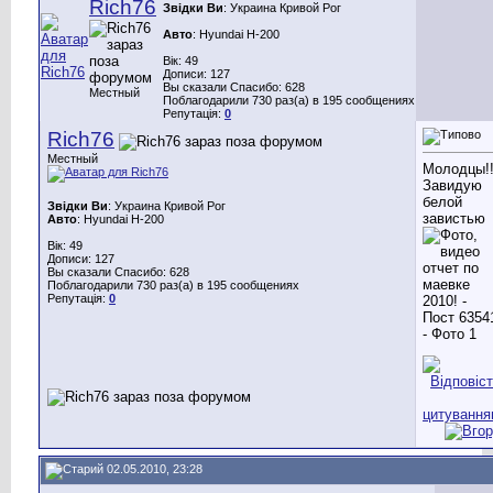
Rich76
Звідки Ви
: Украина Кривой Рог
Авто
: Hyundai H-200
Вік: 49
Дописи: 127
Вы сказали Спасибо: 628
Местный
Поблагодарили 730 раз(а) в 195 сообщениях
Репутація:
0
Rich76
Местный
Молодцы!!
Завидую
белой
Звідки Ви
: Украина Кривой Рог
завистью
Авто
: Hyundai H-200
Вік: 49
Дописи: 127
Вы сказали Спасибо: 628
Поблагодарили 730 раз(а) в 195 сообщениях
Репутація:
0
02.05.2010, 23:28