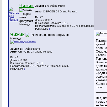
Чижик
Звідки Ви
: Файне Місто
Авто
: CITROEN C4 Grand Picasso
Вік: 42
Дописи: 8.987
Вы сказали Спасибо: 2.619
Маклауд
Поблагодарили 5.215 раз(а) в 2.778 сообщениях
Репутація:
3
Чижик
Маклауд
Трынде
давит!
Кровь с
Звідки Ви
: Файне Місто
Следую
Авто
: CITROEN C4 Grand Picasso
Степан 
Вік: 42
Терноп
Дописи: 8.987
Виталик
Вы сказали Спасибо: 2.619
едем м
Поблагодарили 5.215 раз(а) в 2.778 сообщениях
Репутація:
3
дальше
Среди 
реальн
хватает
Колонна
:cool:
______
Все, чт
кроме 
— бесп