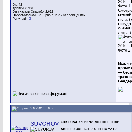
Вік: 42
Дописи: 8.987
Смотрю
Вы сказали Спасибо: 2.619
мелкой
Поблагодарили 5.215 раз(а) в 2.778 сообщениях
Репутація:
3
пили. (
посуда 
обёмом 
литра.)
______
Все, чт
кроме 
— бесп
трата в
Бендер
02.05.2010, 18:56
Звідки Ви
: УКРАИНА, Днепропетровск
SUVOROV
Авто
: Renault Trafic 2.5 dci 140 H2-L2