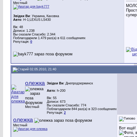
Местный
МОЛО
Прост
супер!
Звідки Ви
: Украина, Каховка
Авто
: Н-1;LEXUS LS430
Вік: 48
Дописи: 1.238
Вы сказали Спасибо: 2.344
Поблагодарили 1.479 раз(а) в 611 сообщениях
Репутація:
0
02.05.2010, 21:40
олежка
Звідки Ви
: Днепродзержинск
Авто
: h-200
Вік: 55
Дописи: 673
Вы сказали Спасибо: 774
Местный
Поблагодарили 844 раз(а) в 323 сообщениях
Репутація:
2
олежка
Местный
Вот ещё!