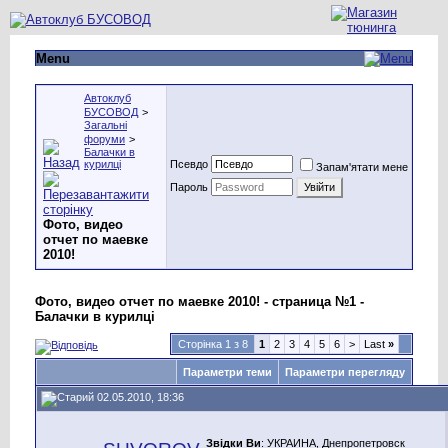
Menu
Автоклуб
БУСОВОД
>
Загальні
форуми
>
Балачки в
курилці
Псевдо
Запам'ятати мене
Пароль
Фото, видео
отчет по маевке
2010!
Фото, видео отчет по маевке 2010! - страница №1 -
Балачки в курилці
Сторінка 1 з 8
1
2
3
4
5
6
>
Last
»
Параметри теми
Параметри перегляду
02.05.2010, 18:36
Звідки Ви
: УКРАИНА, Днепропетровск