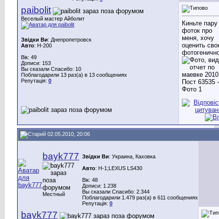
paibolit
Веселый мастер Айболит
Киньте пару
фоток про
меня, хочу
Звідки Ви
: Днепропетровск
оценить св
Авто
: H-200
фотогеничн
Вік: 49
Дописи: 153
Вы сказали Спасибо: 10
Поблагодарили 13 раз(а) в 13 сообщениях
Репутація:
0
02.05.2010, 20:06
bayk777
Звідки Ви
: Украина, Каховка
Авто
: Н-1;LEXUS LS430
Вік: 48
Дописи: 1.238
Вы сказали Спасибо: 2.344
Местный
Поблагодарили 1.479 раз(а) в 611 сообщениях
Репутація:
0
bayk777