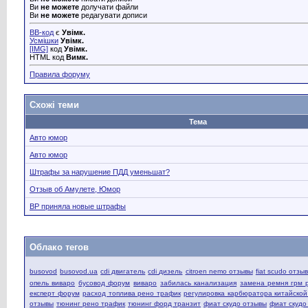
Ви
не можете
долучати файли
Ви
не можете
редагувати дописи
BB-код
є
Увімк.
Усмішки
Увімк.
[IMG]
код
Увімк.
HTML код
Вимк.
Правила форуму
Схожі теми
Тема
Авто юмор
Авто юмор
Штрафы за нарушение ПДД уменьшат?
Отзыв об Амулете, Юмор
ВР приняла новые штрафы
Облако тегов
busovod
busovod.ua
cdi двигатель
cdi дизель
citroen nemo отзывы
fiat scudo отзы
опель виваро
бусовод форум
виваро
забилась канализация
замена ремня грм 
експерт форум
расход топлива рено трафик
регулировка карбюратора китайско
отзывы
тюнинг рено трафик
тюнинг форд транзит
фиат скудо отзывы
фиат скудо