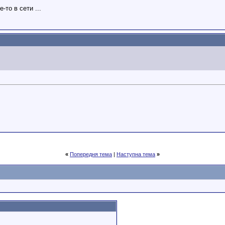
-то в сети ...
«
Попередня тема
|
Наступна тема
»