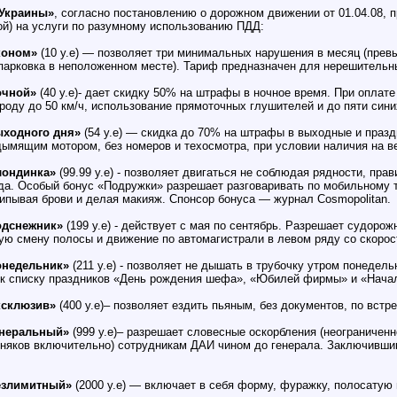
-Украины»
, согласно постановлению о дорожном движении от 01.04.08, 
й) на услуги по разумному использованию ПДД:
коном»
(10 у.е) — позволяет три минимальных нарушения в месяц (превы
парковка в неположенном месте). Тариф предназначен для нерешительны
очной»
(40 у.е)- дает скидку 50% на штрафы в ночное время. При оплате
роду до 50 км/ч, использование прямоточных глушителей и до пяти син
ыходного дня»
(54 у.е) — скидка до 70% на штрафы в выходные и празд
ымящим мотором, без номеров и техосмотра, при условии наличия на ве
лондинка»
(99.99 у.е) - позволяет двигаться не соблюдая рядности, пра
да. Особый бонус «Подружки» разрешает разговаривать по мобильному т
ипывая брови и делая макияж. Спонсор бонуса — журнал Cosmopolitan.
одснежник»
(199 у.е) - действует с мая по сентябрь. Разрешает судор
ю смену полосы и движение по автомагистрали в левом ряду со скорос
онедельник»
(211 у.е) - позволяет не дышать в трубочку утром понедел
 к списку праздников «День рождения шефа», «Юбилей фирмы» и «Начал
ксклюзив»
(400 у.е)– позволяет ездить пьяным, без документов, по встр
енеральный»
(999 у.е)– разрешает словесные оскорбления (неограниченн
няков включительно) сотрудникам ДАИ чином до генерала. Заключившим 
езлимитный»
(2000 у.е) — включает в себя форму, фуражку, полосатую