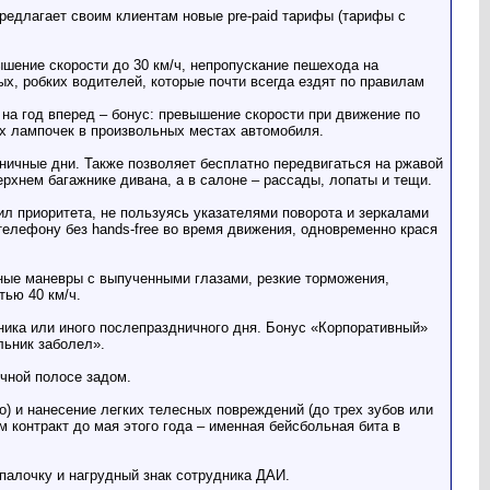
предлагает своим клиентам новые pre-paid тарифы (тарифы с
шение скорости до 30 км/ч, непропускание пешехода на
х, робких водителей, которые почти всегда ездят по правилам
 на год вперед – бонус: превышение скорости при движение по
их лампочек в произвольных местах автомобиля.
ничные дни. Также позволяет бесплатно передвигаться на ржавой
рхнем багажнике дивана, а в салоне – рассады, лопаты и тещи.
вил приоритета, не пользуясь указателями поворота и зеркалами
елефону без hands-free во время движения, одновременно крася
ожные маневры с выпученными глазами, резкие торможения,
тью 40 км/ч.
ьника или иного послепраздничного дня. Бонус «Корпоративный»
ьник заболел».
ечной полосе задом.
о) и нанесение легких телесных повреждений (до трех зубов или
контракт до мая этого года – именная бейсбольная бита в
 палочку и нагрудный знак сотрудника ДАИ.