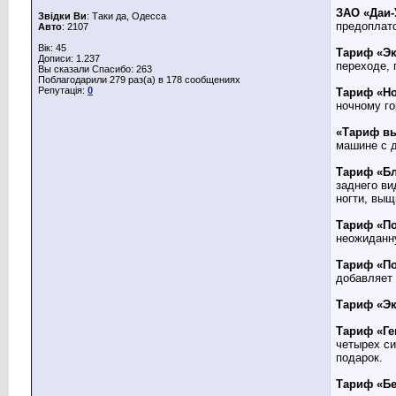
ЗАО «Даи
Звідки Ви
: Таки да, Одесса
предоплато
Авто
: 2107
Вік: 45
Тариф «Э
Дописи: 1.237
переходе, 
Вы сказали Спасибо: 263
Поблагодарили 279 раз(а) в 178 сообщениях
Репутація:
0
Тариф «Н
ночному го
«Тариф в
машине с д
Тариф «Б
заднего ви
ногти, выщ
Тариф «П
неожиданну
Тариф «П
добавляет
Тариф «Э
Тариф «Г
четырех си
подарок.
Тариф «Б