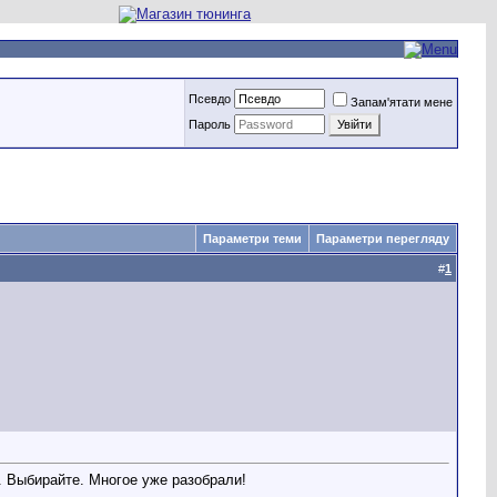
Псевдо
Запам'ятати мене
Пароль
Параметри теми
Параметри перегляду
#
1
 Выбирайте. Многое уже разобрали!