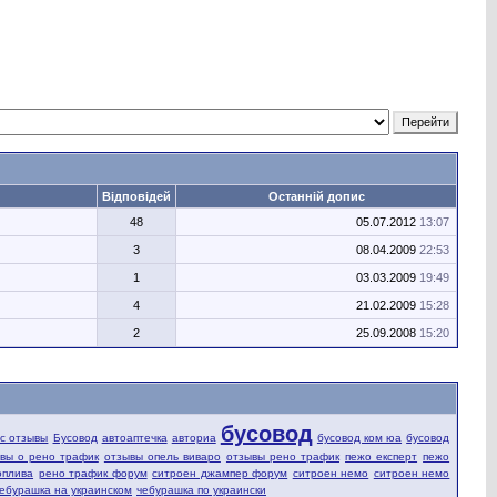
Відповідей
Останній допис
48
05.07.2012
13:07
3
08.04.2009
22:53
1
03.03.2009
19:49
4
21.02.2009
15:28
2
25.09.2008
15:20
бусовод
fic отзывы
Бусовод
автоаптечка
авториа
бусовод ком юа
бусовод
вы о рено трафик
отзывы опель виваро
отзывы рено трафик
пежо експерт
пежо
оплива
рено трафик форум
ситроен джампер форум
ситроен немо
ситроен немо
ебурашка на украинском
чебурашка по украински