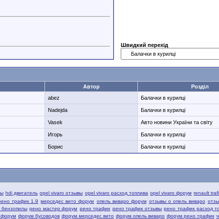
Швидкий перехід
Автор
Розділ
abez
Балачки в курилці
Nadejda
Балачки в курилці
Vasek
Авто новини України та світу
Игорь
Балачки в курилці
Борис
Балачки в курилці
вы
hdi двигатель
opel vivaro отзывы
opel vivaro расход топлива
opel vivaro форум
renault tra
рено трафик 1.9
мерседес вито форум
опель виваро форум
отзывы о опель виваро
отзы
й бензопилы
рено мастер форум
рено трафик
рено трафик отзывы
рено трафик расход т
 форум
форум бусоводов
форум мерседес вито
форум опель виваро
форум рено трафик
ч