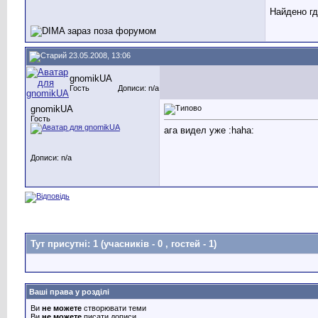
Найдено где
23.05.2008, 13:06
gnomikUA
Гость
Дописи: n/a
gnomikUA
Гость
ага видел уже :haha:
Дописи: n/a
Тут присутні: 1
(учасників - 0 , гостей - 1)
Ваші права у розділі
Ви
не можете
створювати теми
Ви
не можете
писати дописи