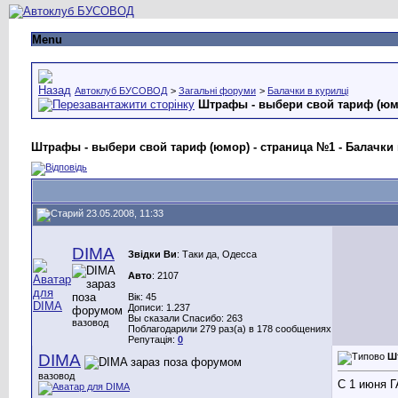
Menu
Автоклуб БУСОВОД
>
Загальні форуми
>
Балачки в курилці
Штрафы - выбери свой тариф (юм
Штрафы - выбери свой тариф (юмор) - страница №1 - Балачки 
23.05.2008, 11:33
DIMA
Звідки Ви
: Таки да, Одесса
Авто
: 2107
Вік: 45
Дописи: 1.237
Вы сказали Спасибо: 263
вазовод
Поблагодарили 279 раз(а) в 178 сообщениях
Репутація:
0
DIMA
Ш
вазовод
С 1 июня 