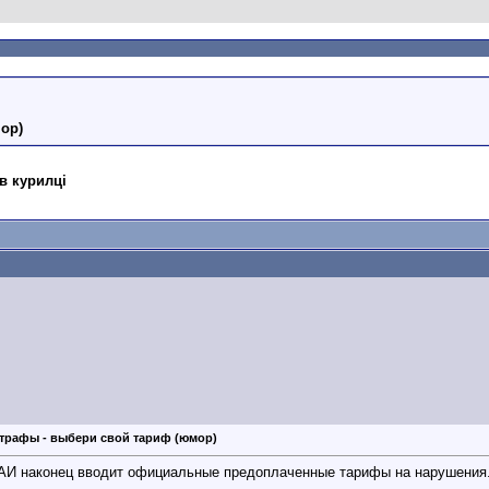
ор)
в курилці
трафы - выбери свой тариф (юмор)
ГАИ наконец вводит официальные предоплаченные тарифы на нарушения.