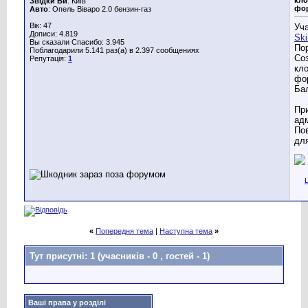
Звідки Ви
: Київ
фо
Авто
: Опель Віваро 2.0 бензин-газ
Вік: 47
Уча
Дописи: 4.819
Sk
Вы сказали Спасибо: 3.945
По
Поблагодарили 5.141 раз(а) в 2.397 сообщениях
Со
Репутація:
1
кло
фо
Бал
Пр
адм
По
для
«
Попередня тема
|
Наступна тема
»
Тут присутні: 1
(учасників - 0 , гостей - 1)
Ваші права у розділі