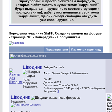
"прокурорам" и просто любителям пофлудить,
которые любят писать в чужих темах "нарушений"
будет выдаваться нарушение (с соответствующими
последствиями), дабы у них появились свои темы
"нарушений", где они смогут свободно обсудить
уже свое нарушение.
Порушення учаснику SkiFF: Создание клонов на форуме.
- страница №1 - Попередження порушникам
Параметри теми
Параметри перегляду
02.08.2023, 04:56
Шкодник
Звідки Ви
: Київ
Авто
: Опель Віваро 2.0 бензин-газ
Вік: 47
Дописи: 4.819
Вы сказали Спасибо: 3.945
Бездельник
Поблагодарили 5.141 раз(а) в 2.397 сообщениях
Репутація:
1
Шкодник
По
Бездельник
уча
Ski
Соз
кло