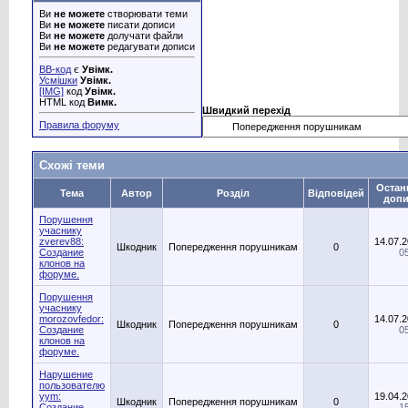
Ви
не можете
створювати теми
Ви
не можете
писати дописи
Ви
не можете
долучати файли
Ви
не можете
редагувати дописи
BB-код
є
Увімк.
Усмішки
Увімк.
[IMG]
код
Увімк.
HTML код
Вимк.
Швидкий перехід
Правила форуму
Схожі теми
Остан
Тема
Автор
Розділ
Відповідей
доп
Порушення
учаснику
zverev88:
14.07.
Шкодник
Попередження порушникам
0
Создание
0
клонов на
форуме.
Порушення
учаснику
morozovfedor:
14.07.
Шкодник
Попередження порушникам
0
Создание
0
клонов на
форуме.
Нарушение
пользователю
yym:
19.04.
Шкодник
Попередження порушникам
0
Создание
1