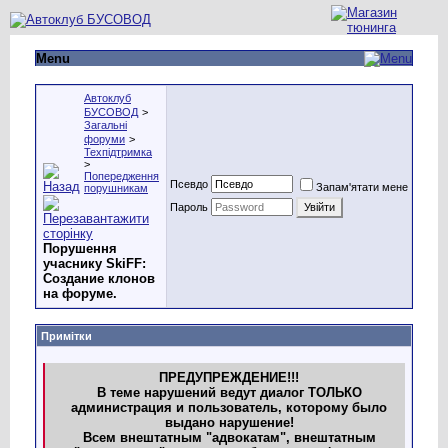
Menu
Автоклуб
БУСОВОД
>
Загальні
форуми
>
Техпідтримка
>
Попередження
Псевдо
Запам'ятати мене
порушникам
Пароль
Порушення
учаснику SkiFF:
Создание клонов
на форуме.
Примітки
ПРЕДУПРЕЖДЕНИЕ!!!
В теме нарушений ведут диалог ТОЛЬКО
администрация и пользователь, которому было
выдано нарушение!
Всем внештатным "адвокатам", внештатным