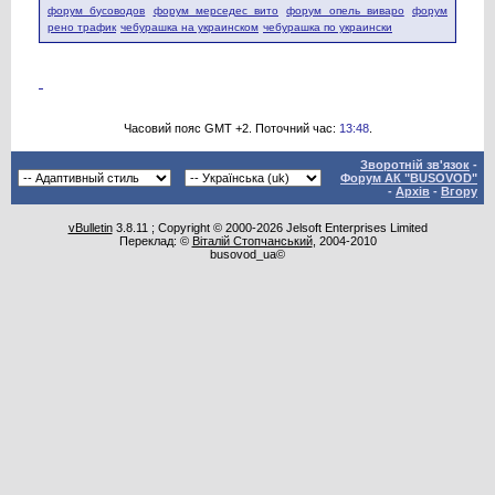
форум бусоводов
форум мерседес вито
форум опель виваро
форум
рено трафик
чебурашка на украинском
чебурашка по украински
Часовий пояс GMT +2. Поточний час:
13:48
.
Зворотній зв'язок
-
Форум АК "BUSOVOD"
-
Архів
-
Вгору
vBulletin
3.8.11 ; Copyright © 2000-2026 Jelsoft Enterprises Limited
Переклад: ©
Віталій Стопчанський
, 2004-2010
busovod_ua©