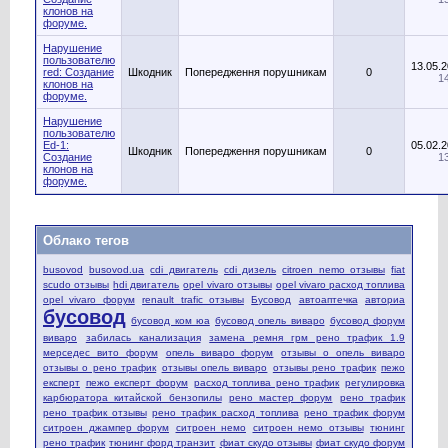
клонов на
форуме.
Нарушение
пользователю
13.05.
red: Создание
Шкодник
Попередження порушникам
0
1
клонов на
форуме.
Нарушение
пользователю
Ed-1:
05.02.
Шкодник
Попередження порушникам
0
Создание
1
клонов на
форуме.
Облако тегов
busovod
busovod.ua
cdi двигатель
cdi дизель
citroen nemo отзывы
fiat
scudo отзывы
hdi двигатель
opel vivaro отзывы
opel vivaro расход топлива
opel vivaro форум
renault trafic отзывы
Бусовод
автоаптечка
авториа
бусовод
бусовод ком юа
бусовод опель виваро
бусовод форум
виваро
забилась канализация
замена ремня грм рено трафик 1.9
мерседес вито форум
опель виваро форум
отзывы о опель виваро
отзывы о рено трафик
отзывы опель виваро
отзывы рено трафик
пежо
експерт
пежо експерт форум
расход топлива рено трафик
регулировка
карбюратора китайской бензопилы
рено мастер форум
рено трафик
рено трафик отзывы
рено трафик расход топлива
рено трафик форум
ситроен джампер форум
ситроен немо
ситроен немо отзывы
тюнинг
рено трафик
тюнинг форд транзит
фиат скудо отзывы
фиат скудо форум