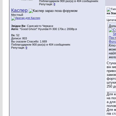
Поблагодарили 900 раз(а) в 404 сообщениях
Репутація:
0
Каспер
на Sta
Местный
Цитата
Допи
Звідки Ви
: Саня,місто Черкаси
Авто
: "Good Ghost" Hyundai H-300 170к.с 2008р.в
Вік: 52
Дописи: 803
Вы сказали Спасибо: 1.669
Поблагодарили 900 раз(а) в 404 сообщениях
Кто
Репутація:
0
мож
най
жела
Стука
він м
приво
замов
форто
штуки
250 д
_____
Для к
на по
а для
полов
Для м
пів с