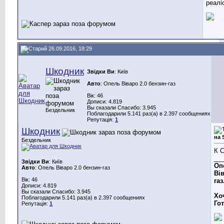
реаліс
26.09.2016, 18:29
Шкодник
Звідки Ви
: Київ
Авто
: Опель Віваро 2.0 бензин-газ
Вік: 46
Дописи: 4.819
Вы сказали Спасибо: 3.945
Бездельник
Поблагодарили 5.141 раз(а) в 2.397 сообщениях
Репутація:
1
Шкодник
на 
Бездельник
К 
__
Звідки Ви
: Київ
Оп
Авто
: Опель Віваро 2.0 бензин-газ
Вів
Вік: 46
газ
Дописи: 4.819
Вы сказали Спасибо: 3.945
Хо
Поблагодарили 5.141 раз(а) в 2.397 сообщениях
Го
Репутація:
1