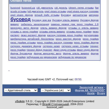
Облако тегов
busovod
busovod.ua
cdi двигатель
cdi дизель
citroen nemo отзывы
fiat
scudo отзывы
hdi двигатель
opel vivaro отзывы
opel vivaro расход топлива
opel vivaro форум
renault trafic отзывы
Бусовод
автоаптечка
авториа
бусовод
бусовод ком юа
бусовод опель виваро
бусовод форум
виваро
забилась канализация
замена ремня грм рено трафик 1.9
мерседес вито форум
опель виваро форум
отзывы о опель виваро
отзывы о рено трафик
отзывы опель виваро
отзывы рено трафик
пежо
експерт
пежо експерт форум
расход топлива рено трафик
регулировка
карбюратора китайской бензопилы
рено мастер форум
рено трафик
рено трафик отзывы
рено трафик расход топлива
рено трафик форум
ситроен джампер форум
ситроен немо
ситроен немо отзывы
тюнинг
рено трафик
тюнинг форд транзит
фиат скудо отзывы
фиат скудо форум
форум бусоводов
форум мерседес вито
форум опель виваро
форум
рено трафик
чебурашка на украинском
чебурашка по украински
Часовий пояс GMT +2. Поточний час:
00:50
.
Зворотній зв'язок
-
Форум АК "BUSOVOD"
-
Архів
-
Вгору
vBulletin
3.8.11 ; Copyright © 2000-2026 Jelsoft Enterprises Limited
Переклад: ©
Віталій Стопчанський
, 2004-2010
busovod_ua©