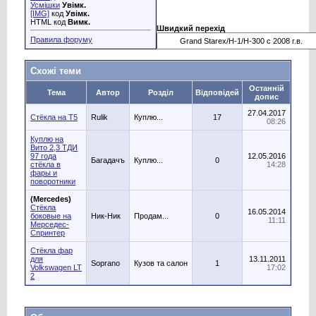
Усмішки
Увімк.
[IMG]
код
Увімк.
HTML код
Вимк.
Швидкий перехід
Правила форуму
Схожі теми
Останній
Тема
Автор
Розділ
Відповідей
допис
27.04.2017
Стёкла на Т5
Rulik
Куплю...
17
08:26
Куплю на
Вито 2,3 ТДИ
97 года
12.05.2016
Багадачъ
Куплю...
0
стёкла в
14:28
фары и
поворотники
(Mercedes)
Стёкла
16.05.2014
боковые на
Ник-Ник
Продам...
0
11:11
Мерседес-
Спринтер
Стёкла фар
для
13.11.2011
Soprano
Кузов та салон
1
Volkswagen LT
17:02
2