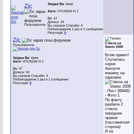
Звідки Ви
: Киев
Zic
Авто
: HYUNDAI H-1
Вік: 47
Дописи: 34
Пользователь
Вы сказали Спасибо: 4
Поблагодарили 1 раз в 1 сообщении
Репутація:
0
Zic
Стёкла на
Пользователь
Starex 2008
Всем привет!
Звідки Ви
: Киев
Случилась
Авто
: HYUNDAI H-1
херня
бахнули
Вік: 47
Дописи: 34
машину на
Вы сказали Спасибо: 4
парковке
Поблагодарили 1 раз в 1 сообщении
Репутація:
0
По факту
разбили 2
стекла
переднее
правое
(пассажиская
сторона)
И на