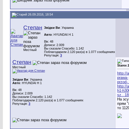
26.09.2016, 18:54
Степан
Звідки Ви
: Украина
Авто
: HYUNDAI H 1
Вік: 48
Дописи: 2.009
Вы сказали Спасибо: 1.142
Местный
Поблагодарили 2.120 раз(а) в 1.077 сообщениях
Репутація:
3
Степан
Starex 
Местный
http://
prawa-
Звідки Ви
: Украина
przod-
Авто
: HYUNDAI H 1
http://
Вік: 48
h1-h30
Дописи: 2.009
sz...1
Вы сказали Спасибо: 1.142
На зсу
Поблагодарили 2.120 раз(а) в 1.077 сообщениях
прям "
Репутація:
3
то 112