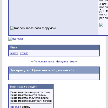
а для
полов
Для м
пів с
реаліс
Мітки
starex
,
стёкла
«
Попередня тема
|
Наступна тема
»
Тут присутні: 1
(учасників - 0 , гостей - 1)
Ваші права у розділі
Ви
не можете
створювати теми
Ви
не можете
писати дописи
Ви
не можете
долучати файли
Ви
не можете
редагувати дописи
BB-код
є
Увімк.