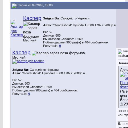
26.09.2016, 19:00
Каспер
Звідки Ви
: Саня,місто Черкаси
Авто
: "Good Ghost" Hyundai H-300 170к.с 2008р.в
Вік: 52
Дописи: 803
Вы сказали Спасибо: 1.669
Местный
Поблагодарили 900 раз(а) в 404 сообщениях
Репутація:
0
Каспер
на Sta
Местный
Цитата
Допи
Звідки Ви
: Саня,місто Черкаси
Авто
: "Good Ghost" Hyundai H-300 170к.с 2008р.в
Вік: 52
Дописи: 803
Вы сказали Спасибо: 1.669
Поблагодарили 900 раз(а) в 404 сообщениях
На з
Репутація:
0
ціна
Всь
1120
нове н
кошту
_____
Для к
на по