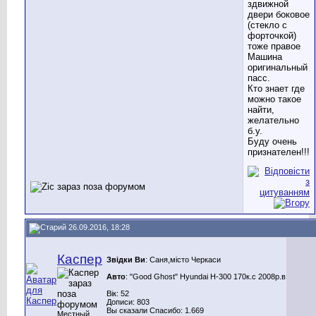
здвижной
двери боковое
(стекло с
форточкой)
тоже правое
Машина
оригинальный
пасс.
Кто знает где
можно такое
найти,
желательно
б.у.
Буду очень
признателен!!!
26.09.2016, 18:28
Каспер
Звідки Ви
: Саня,місто Черкаси
Авто
: "Good Ghost" Hyundai H-300 170к.с 2008р.в
Вік: 52
Дописи: 803
Вы сказали Спасибо: 1.669
Местный