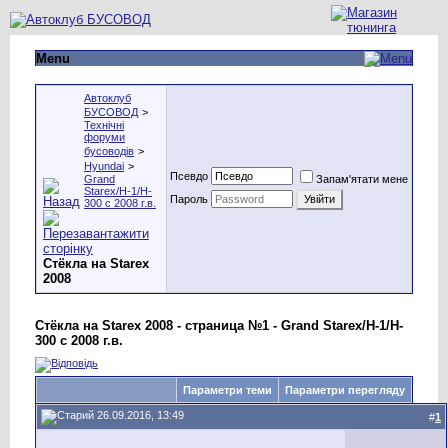
Menu
Автоклуб
БУСОВОД
>
Технічні
форуми
бусоводів
>
Hyundai
>
Псевдо
Grand
Запам'ятати мене
Starex/H-1/H-
Пароль
300 с 2008 г.в.
Стёкла на Starex
2008
Стёкла на Starex 2008 - страница №1 - Grand Starex/H-1/H-
300 с 2008 г.в.
Параметри теми
Параметри перегляду
26.09.2016, 13:49
#
1