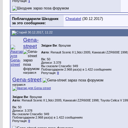
Репутація:
1
Поблагодарили Шкодник
Cheatatel
(30.12.2017)
за это сообщение:
30.12.2017, 11:22
Gena-
street
Звідки Ви
: Вроцлав
Авто
: Renault Scenic ll 1,9dci 2005; Kawasaki ZZR600E 1998;
Вік: 50
Дописи: 3.378
Вы сказали Спасибо: 949
Поблагодарили 2.968 раз(а) в 1.422 сообщениях
награвся
Репутація:
0
Gena-street
награвся
Звідки Ви
: Вроцлав
Авто
: Renault Scenic ll 1,9dci 2005; Kawasaki ZZR600E 1998; Toyota Celica V 199
Вік: 50
Дописи: 3.378
Вы сказали Спасибо: 949
Поблагодарили 2.968 раз(а) в 1.422 сообщениях
Репутація:
0