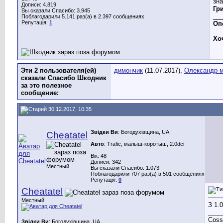
зна
Дописи: 4.819
Гр
Вы сказали Спасибо: 3.945
__
Поблагодарили 5.141 раз(а) в 2.397 сообщениях
Репутація:
1
Опе
Хо
Эти 2 пользователя(ей)
димончик
(11.07.2017),
Олександр 
сказали Спасибо Шкодник
за это полезное
сообщение:
30.12.2017, 10:35
Звідки Ви
: Богодухівщина, UA
Cheatatel
Авто
: Trafic, малыш-коротыш, 2.0dci
Вік: 48
Дописи: 342
Местный
Вы сказали Спасибо: 1.073
Поблагодарили 707 раз(а) в 501 сообщениях
Репутація:
0
Cheatatel
Местный
З 1.
____
Cossa
Звідки Ви
: Богодухівщина, UA