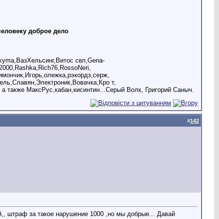
человеку доброе дело
akyma,ВазХельсинг,Витос свп,Gena-
2000,Rashka,Rich76,RossoNeri,
мончик,Игорь,олежка,рэкордз,серж,
ель,Славян,Электроник,Вовачка,Кро т,
 а также МаксРус,кабан,кисинтин...Серый Волк, Григорий Саныч.
#
142
й,, штраф за такое нарушение 1000 ,но мы добрые... Давай