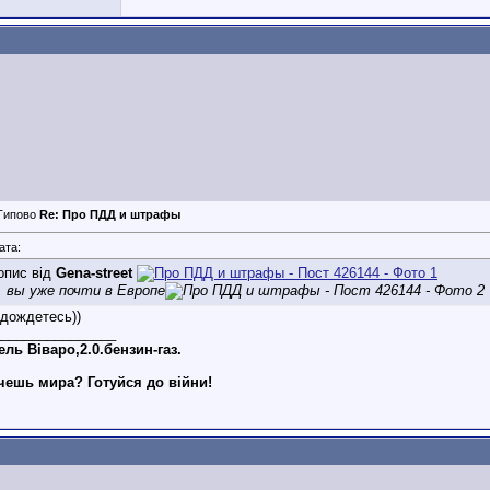
Re: Про ПДД и штрафы
ата:
опис від
Gena-street
, вы уже почти в Европе
 дождетесь))
________________
ль Віваро,2.0.бензин-газ.
чешь мира? Готуйся до війни!