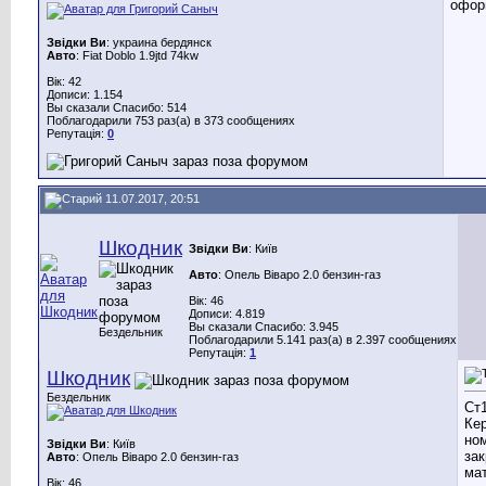
офор
Звідки Ви
: украина бердянск
Авто
: Fiat Doblo 1.9jtd 74kw
Вік: 42
Дописи: 1.154
Вы сказали Спасибо: 514
Поблагодарили 753 раз(а) в 373 сообщениях
Репутація:
0
11.07.2017, 20:51
Шкодник
Звідки Ви
: Київ
Авто
: Опель Віваро 2.0 бензин-газ
Вік: 46
Дописи: 4.819
Вы сказали Спасибо: 3.945
Бездельник
Поблагодарили 5.141 раз(а) в 2.397 сообщениях
Репутація:
1
Шкодник
Бездельник
Ст1
Кер
ном
Звідки Ви
: Київ
зак
Авто
: Опель Віваро 2.0 бензин-газ
мат
Вік: 46