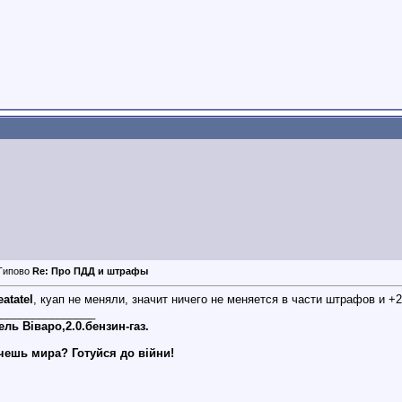
Re: Про ПДД и штрафы
atatel
, куап не меняли, значит ничего не меняется в части штрафов и +
________________
ль Віваро,2.0.бензин-газ.
чешь мира? Готуйся до війни!