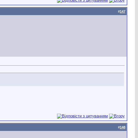
#
147
#
148