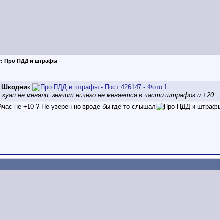
e: Про ПДД и штрафы
д
Шкодник
, куап не меняли, значит ничего не меняется в части штрафов и +20
йчас не +10 ? Не уверен но вроде бы где то слышал