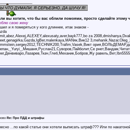
________________
ли вы хотите, что бы вас облили помоями, просто сделайте этому 
блю свою жену
шил и я померяться у кого длиннее, итак знаком -
azda
mit,abez,Alexej,ALEXEY,alexusaty,aver,bayk777,bo za 2008,dmishanya,Dv
reet,genagirka,Gazda,IgBer,malenkaya,MANяк,Вик12 3,mehanik,Nazar,Oleg_
ammstein,sergey2012,TECHNIK200,Trafim,Vasek,Викт ория,ВОЛЬДЕМАР,ди
епан,_Yuryi_,Мишаня,Руслан21,Суворов,Пайболит,Се рнет,Вандам,Читат
ег,Денвиваро,Лазарев,Ткач,Глеб,Механик,Бобров,Жу равель,Вет,Ibn5555
Re: Про ПДД и штрафы
есно ...по какой статье они хотели выписать штраф??? Или по накатоно