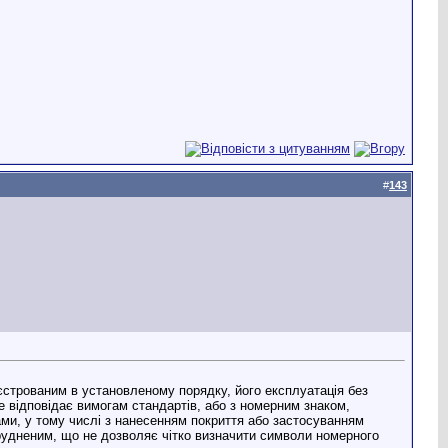
#
143
строваним в установленому порядку, його експлуатація без
 відповідає вимогам стандартів, або з номерним знаком,
ми, у тому числі з нанесенням покриття або застосуванням
рудненим, що не дозволяє чітко визначити символи номерного