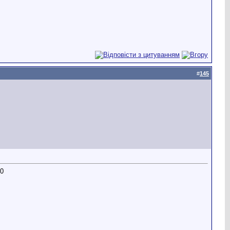
#
145
20