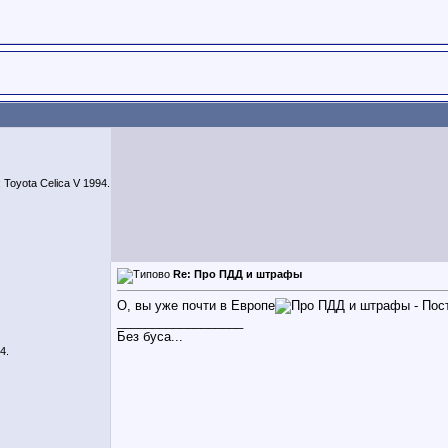
 Toyota Celica V 1994.
Re: Про ПДД и штрафы
О, вы уже почти в Европе
__________________
Без буса...
4.