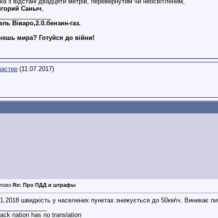
ка з відстані двадцяти метрів, перевернутим чи неосвітленим,
игорий Саныч
,
________________
ль Віваро,2.0.бензин-газ.
чешь мира? Готуйся до війни!
мастер
(11.07.2017)
Re: Про ПДД и штрафы
01.2018 швидкість у населених пунктах знижується до 50км\ч. Виникає п
______________
ck nation has no translation