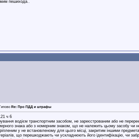
мим пешихода..
Re: Про ПДД и штрафы
21 ч 6
ування водієм транспортним засобом, не зареєстрованим або не перереє
ерного знака або з номерним знаком, що не належить цьому засобу чи не
ріпленим у не встановленому для цього місці, закритим іншими предмета
еріалів, що перешкоджають чи ускладнюють його ідентифікацію, чи заб