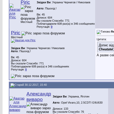
Piric
Звідки Ви
: Украина Чернигов / Николаев
Авто
: Пішохід !
Вік: 45
Дописи: 604
Вы сказали Спасибо: 771
Местный
Поблагодарили 608 раз(а) в 346 сообщениях
Репутація:
0
Piric
R
Местный
Цитата:
Допис ві
Звідки Ви
: Украина Чернигов / Николаев
Cheatatel
Авто
: Пішохід !
А разве се
Вік: 45
Дописи: 604
Вы сказали Спасибо: 771
Поблагодарили 608 раз(а) в 346 сообщениях
Репутація:
0
30.12.2017, 15:40
Александр
Звідки Ви
: Украина, Яготин
виваро
Авто
: Opel Vivaro,10, 2.5CDTI G9U630
Дописи: 133
Вы сказали Спасибо: 76