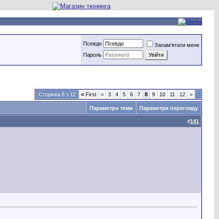
Псевдо
Запам'ятати мене
Пароль
Сторінка 8 з 12
«
First
<
3
4
5
6
7
8
9
10
11
12
>
Параметри теми
Параметри перегляду
#
141