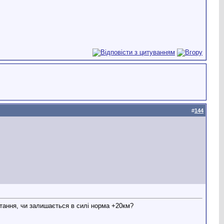
#
144
итання, чи залишається в силі норма +20км?