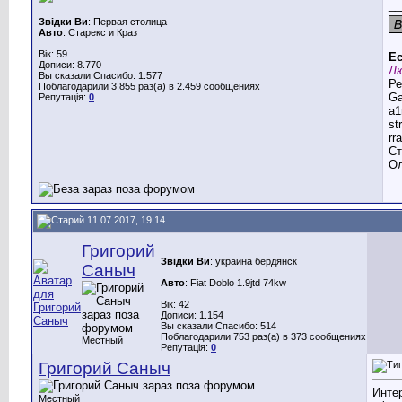
__
Звідки Ви
: Первая столица
Авто
: Старекс и Краз
Вік: 59
Ес
Дописи: 8.770
Лю
Вы сказали Спасибо: 1.577
Ре
Поблагодарили 3.855 раз(а) в 2.459 сообщениях
G
Репутація:
0
a1
st
rr
Ст
Ол
11.07.2017, 19:14
Григорий
Звідки Ви
: украина бердянск
Саныч
Авто
: Fiat Doblo 1.9jtd 74kw
Вік: 42
Дописи: 1.154
Вы сказали Спасибо: 514
Поблагодарили 753 раз(а) в 373 сообщениях
Местный
Репутація:
0
Григорий Саныч
Интер
Местный