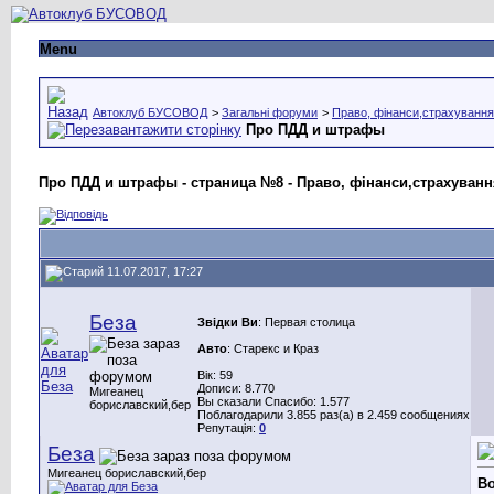
Menu
Автоклуб БУСОВОД
>
Загальні форуми
>
Право, фінанси,страхування
Про ПДД и штрафы
Про ПДД и штрафы - страница №8 - Право, фінанси,страхуванн
11.07.2017, 17:27
Беза
Звідки Ви
: Первая столица
Авто
: Старекс и Краз
Вік: 59
Дописи: 8.770
Мигеанец
Вы сказали Спасибо: 1.577
бориславский,бер
Поблагодарили 3.855 раз(а) в 2.459 сообщениях
Репутація:
0
Беза
Мигеанец бориславский,бер
Bo