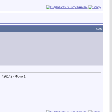
#
146