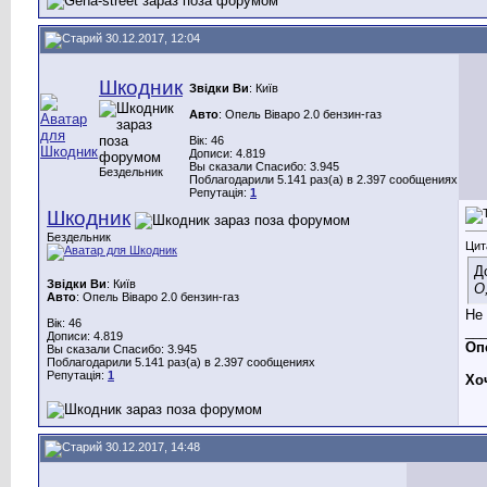
30.12.2017, 12:04
Шкодник
Звідки Ви
: Київ
Авто
: Опель Віваро 2.0 бензин-газ
Вік: 46
Дописи: 4.819
Вы сказали Спасибо: 3.945
Бездельник
Поблагодарили 5.141 раз(а) в 2.397 сообщениях
Репутація:
1
Шкодник
Бездельник
Цит
Д
Звідки Ви
: Київ
О
Авто
: Опель Віваро 2.0 бензин-газ
Не
Вік: 46
__
Дописи: 4.819
Опе
Вы сказали Спасибо: 3.945
Поблагодарили 5.141 раз(а) в 2.397 сообщениях
Репутація:
1
Хо
30.12.2017, 14:48