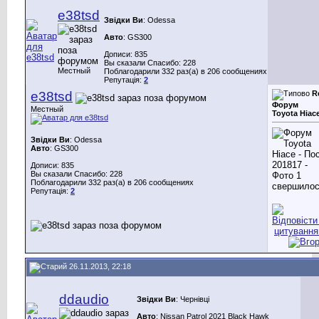
e38tsd
Звідки Ви
: Odessa
Авто
: GS300
Дописи: 835
Вы сказали Спасибо: 228
Местный
Поблагодарили 332 раз(а) в 206 сообщениях
Репутація:
2
e38tsd
R
Форум
Местный
Toyotа Hiac
Звідки Ви
: Odessa
Авто
: GS300
Дописи: 835
Вы сказали Спасибо: 228
Поблагодарили 332 раз(а) в 206 сообщениях
свершило
Репутація:
2
26.11.2013, 22:18
ddaudio
Звідки Ви
: Чернівці
Авто
: Nissan Patrol 2021 Black Hawk