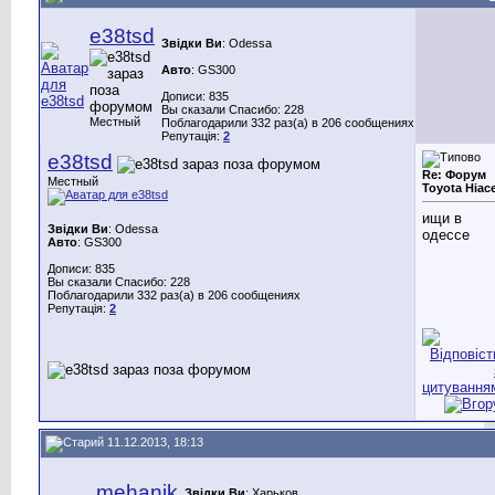
e38tsd
Звідки Ви
: Odessa
Авто
: GS300
Дописи: 835
Вы сказали Спасибо: 228
Местный
Поблагодарили 332 раз(а) в 206 сообщениях
Репутація:
2
e38tsd
Re: Форум
Местный
Toyotа Hiac
ищи в
Звідки Ви
: Odessa
одессе
Авто
: GS300
Дописи: 835
Вы сказали Спасибо: 228
Поблагодарили 332 раз(а) в 206 сообщениях
Репутація:
2
11.12.2013, 18:13
mehanik
Звідки Ви
: Харьков