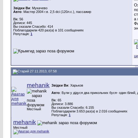
О
Звідки Ви
: Мукачево
п
Авто
: Мастер 2004 г.в. 2,5 dci (120л.с.), пассажир
ст
а 
Вік: 56
Дописи: 445
Ф
Вы сказали Спасибо: 414
эн
Поблагодарили 420 раз(а) в 101 сообщениях
Репутація:
1
27.11.2013, 07:58
mehanik
Звідки Ви
: Харьков
Авто
: Були у дідуся два прикольних буся- один білий, 
Вік: 65
Дописи: 3.886
Вы сказали Спасибо: 6.155
Местный
Поблагодарили 3.653 раз(а) в 2.016 сообщениях
Репутація:
1
mehanik
Местный