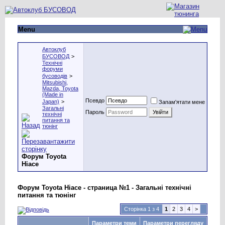
Menu
Автоклуб
БУСОВОД
>
Технічні
форуми
бусоводів
>
Mitsubishi,
Mazda, Toyota
(Made in
Псевдо
Japan)
>
Запам'ятати мене
Загальні
Пароль
технічні
питання та
тюнінг
Форум Toyotа
Hiace
Форум Toyotа Hiace - страница №1 - Загальні технічні
питання та тюнінг
Сторінка 1 з 4
1
2
3
4
>
Параметри теми
Параметри перегляду