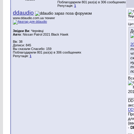
Поблагодарили 801 раз(а) в 306 сообщениях
Репутація:
1
ddaudio
Toy
www.ddaudio.com.ua тюнинг
Цит
Д
Звідки Ви
: Чернівці
Авто
: Nissan Patrol 2021 Black Hawk
Вік: 38
Дописи: 845
т
Вы сказали Спасибо: 159
Поблагодарили 801 раз(а) в 306 сообщениях
ч
Репутація:
1
с
н
т
п
Вс
__
DD 
акс
DD
Пр
дл
(вв
-
D