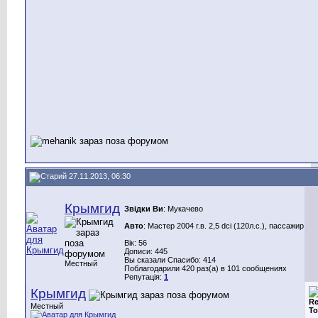
27.11.2013, 06:30
Крымгид
Звідки Ви
: Мукачево
Авто
: Мастер 2004 г.в. 2,5 dci (120л.с.), пассажир
Вік: 56
Дописи: 445
Вы сказали Спасибо: 414
Местный
Поблагодарили 420 раз(а) в 101 сообщениях
Репутація:
1
Крымгид
Re
Местный
To