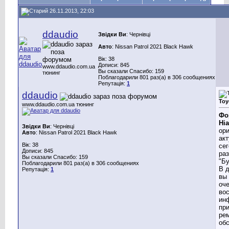
26.11.2013, 22:03
ddaudio
Звідки Ви
: Чернівці
Авто
: Nissan Patrol 2021 Black Hawk
Вік: 38
Дописи: 845
www.ddaudio.com.ua
Вы сказали Спасибо: 159
тюнинг
Поблагодарили 801 раз(а) в 306 сообщениях
Репутація:
1
ddaudio
Toy
www.ddaudio.com.ua тюнинг
Фо
Hi
Звідки Ви
: Чернівці
ор
Авто
: Nissan Patrol 2021 Black Hawk
ак
Вік: 38
се
Дописи: 845
ра
Вы сказали Спасибо: 159
"Бу
Поблагодарили 801 раз(а) в 306 сообщениях
В 
Репутація:
1
вы
оч
во
ин
пр
ре
об