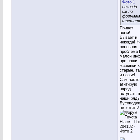
некогда
им по
форумам
шастат
Привет
всем!
Бывает и
некогда! Н
основная
проблема 
малой ин
про наши
машинки к
старые, та
и новье!
Сам часто
агитирую
народ
вступать в
наши ряд
Бусоводов
не хотять!