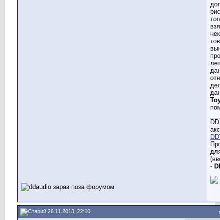
до
ри
тог
взя
не
тов
вы
пр
лет
да
отн
де
да
Toy
по
__
DD 
акс
DD
Пр
дл
(вв
-
D
26.11.2013, 22:10