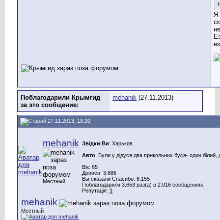
Я
ск
не
Е
ез
Поблагодарили Крымгид
mehanik
(27.11.2013)
за это сообщение:
27.11.2013, 18:20
mehanik
Звідки Ви
: Харьков
Авто
: Були у дідуся два прикольних буся- один білий, 
Вік: 65
Дописи: 3.886
Вы сказали Спасибо: 6.155
Местный
Поблагодарили 3.653 раз(а) в 2.016 сообщениях
Репутація:
1
mehanik
Местный