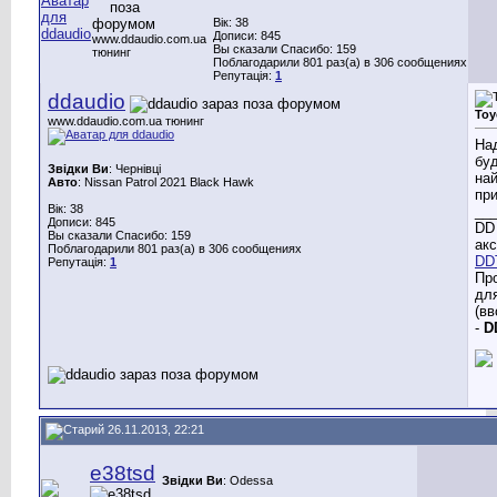
Вік: 38
Дописи: 845
www.ddaudio.com.ua
Вы сказали Спасибо: 159
тюнинг
Поблагодарили 801 раз(а) в 306 сообщениях
Репутація:
1
ddaudio
Toy
www.ddaudio.com.ua тюнинг
На
буд
Звідки Ви
: Чернівці
най
Авто
: Nissan Patrol 2021 Black Hawk
при
Вік: 38
__
Дописи: 845
DD 
Вы сказали Спасибо: 159
акс
Поблагодарили 801 раз(а) в 306 сообщениях
DD
Репутація:
1
Пр
дл
(вв
-
D
26.11.2013, 22:21
e38tsd
Звідки Ви
: Odessa