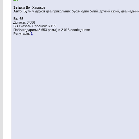
Звідки Ви
: Харьков
Авто
: Були у дідуся два прикольних буся- один білий, другий сірий, два надійн
Вік: 65
Дописи: 3.886
Вы сказали Спасибо: 6.155
Поблагодарили 3.653 раз(а) в 2.016 сообщениях
Репутація:
1