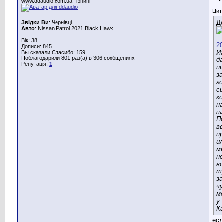
www.ddaudio.com.ua тюнинг
Цит
Д
Звідки Ви
: Чернівці
Авто
: Nissan Patrol 2021 Black Hawk
Вік: 38
Дописи: 845
И
Вы сказали Спасибо: 159
Поблагодарили 801 раз(а) в 306 сообщениях
д
Репутація:
1
п
з
г
с
к
н
п
П
в
п
и
м
н
в
т
з
ч
м
у
К
ес