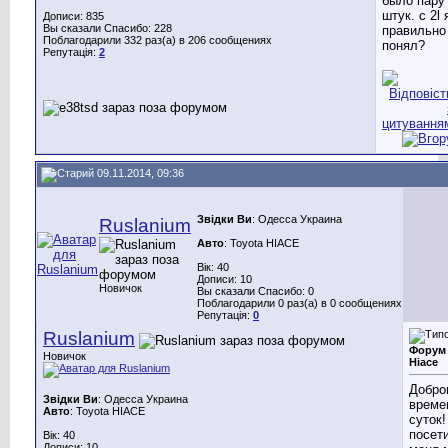
было пару
штук. с 2l 
Дописи: 835
Вы сказали Спасибо: 228
правильно
Поблагодарили 332 раз(а) в 206 сообщениях
понял?
Репутація:
2
09.11.2014, 09:36
Звідки Ви
: Одесса Украина
Ruslanium
Авто
: Toyota HIACE
Вік: 40
Дописи: 10
Новичок
Вы сказали Спасибо: 0
Поблагодарили 0 раз(а) в 0 сообщениях
Репутація:
0
Ruslanium
Форум 
Новичок
Hiace
Добро
Звідки Ви
: Одесса Украина
време
Авто
: Toyota HIACE
суток!
посет
Вік: 40
Дописи: 10