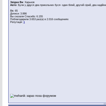
Звідки Ви
: Харьков
Авто
: Були у дідуся два прикольних буся- один білий, другий сірий, два надійн
Вік: 65
Дописи: 3.886
Вы сказали Спасибо: 6.155
Поблагодарили 3.653 раз(а) в 2.016 сообщениях
Репутація:
1