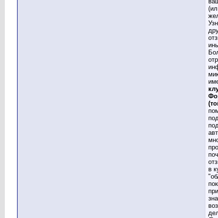
ва
(ил
жел
Узн
др
отз
ин
Бо
от
ин
ми
им
кл
Фо
(то
по
по
по
авт
мн
пр
по
отз
в к
"об
пок
пр
зна
во
де