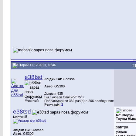
11.12.2013, 18:46
#
e38tsd
Звідки Ви
: Odessa
Авто
: GS300
Дописи: 835
Вы сказали Спасибо: 228
Местный
Поблагодарили 332 раз(а) в 206 сообщениях
Репутація:
2
e38tsd
Re: Форум
Местный
Toyotа Hiac
завтра
Звідки Ви
: Odessa
узнаю
Авто
: GS300