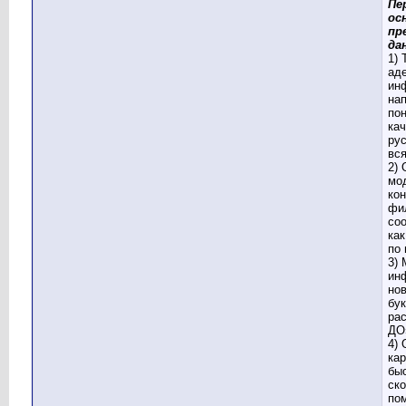
Пе
ос
пр
да
1) 
ад
ин
на
по
ка
рус
вся
2) 
мо
кон
фи
со
как
по
3) 
ин
нов
бу
ра
ДО
4) 
ка
бы
ско
по