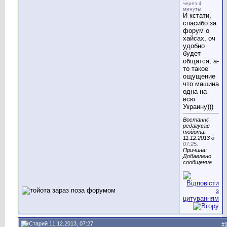
через 4
минуты
И кстати,
спасибо за
форум о
хайсах, оч
удобно
будет
общатся, а-
то такое
ощущение
что машина
одна на
всю
Украину)))
Востаннє
редагував
тойота:
11.12.2013 о
07:25
.
Причина:
Добавлено
сообщение
11.12.2013, 07:27
#