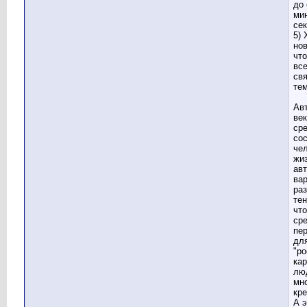
до 
мин
се
5)
нов
что
все
св
тем
Ав
ве
ср
со
че
жи
ав
ва
раз
тен
чт
ср
пе
для
"ро
ка
лю
мно
кре
А э