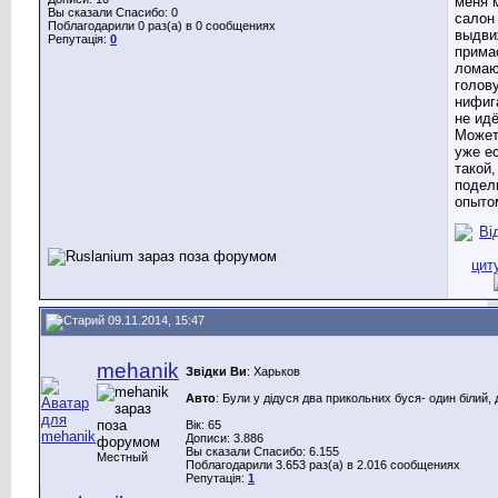
меня 
Вы сказали Спасибо: 0
салон
Поблагодарили 0 раз(а) в 0 сообщениях
выдви
Репутація:
0
прима
лома
голову
нифиг
не идё
Может
уже е
такой,
подел
опыто
09.11.2014, 15:47
mehanik
Звідки Ви
: Харьков
Авто
: Були у дідуся два прикольних буся- один білий, 
Вік: 65
Дописи: 3.886
Вы сказали Спасибо: 6.155
Местный
Поблагодарили 3.653 раз(а) в 2.016 сообщениях
Репутація:
1