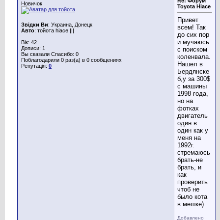
Re: Форум
Новичок
Toyotа Hiace
Привет
Звідки Ви
: Украина, Донецк
всем! Так
Авто
: тойота hiace |||
до сих пор
и мучаюсь
Вік: 42
Дописи: 1
с поиском
Вы сказали Спасибо: 0
коленвала.
Поблагодарили 0 раз(а) в 0 сообщениях
Нашел в
Репутація:
0
Бердянске
б,у за 300$
с машины
1998 года,
но на
фотках
двигатель
один в
один как у
меня на
1992г.
стремаюсь
брать-не
брать, и
как
проверить
чтоб не
было кота
в мешке)
Добавлено