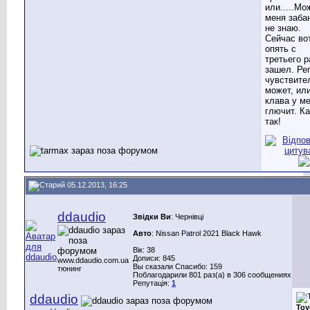
или.....Мо
меня заба
не знаю.
Сейчас во
опять с
третьего р
зашел. Ре
чувствите
может, ил
клава у м
глючит. Ка
так!
05.12.2013, 16:25
ddaudio
Звідки Ви
: Чернівці
Авто
: Nissan Patrol 2021 Black Hawk
Вік: 38
Дописи: 845
www.ddaudio.com.ua
Вы сказали Спасибо: 159
тюнинг
Поблагодарили 801 раз(а) в 306 сообщениях
Репутація:
1
ddaudio
Toy