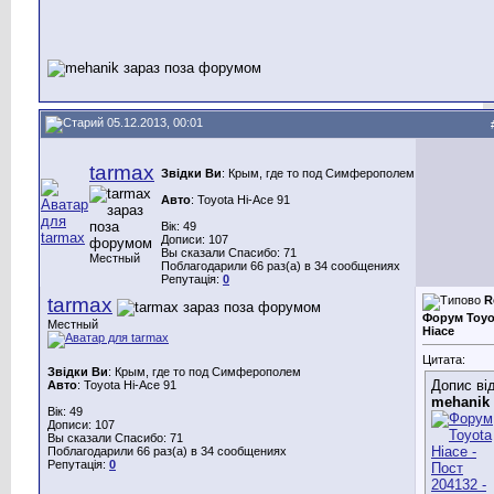
05.12.2013, 00:01
tarmax
Звідки Ви
: Крым, где то под Симферополем
Авто
: Toyota Hi-Ace 91
Вік: 49
Дописи: 107
Вы сказали Спасибо: 71
Местный
Поблагодарили 66 раз(а) в 34 сообщениях
Репутація:
0
tarmax
R
Форум Toyo
Местный
Hiace
Цитата:
Звідки Ви
: Крым, где то под Симферополем
Допис ві
Авто
: Toyota Hi-Ace 91
mehanik
Вік: 49
Дописи: 107
Вы сказали Спасибо: 71
Поблагодарили 66 раз(а) в 34 сообщениях
Репутація:
0