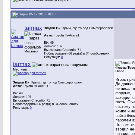
05.12.2013, 16:18
tarmax
Звідки Ви
: Крым, где то под Симферополем
Авто
: Toyota Hi-Ace 91
Вік: 49
Дописи: 107
Вы сказали Спасибо: 71
Местный
Поблагодарили 66 раз(а) в 34 сообщениях
Репутація:
0
tarmax
R
Форум Toyo
Местный
Hiace
Игорь прив
Звідки Ви
: Крым, где то под Симферополем
Да давнен
Авто
: Toyota Hi-Ace 91
не писал 
форуме,
Вік: 49
Дописи: 107
заходил к
Вы сказали Спасибо: 71
гость. Об
Поблагодарили 66 раз(а) в 34 сообщениях
систему н
Репутація:
0
компе и не
найти блок
паролем в
По памяти
вводил не
правильно