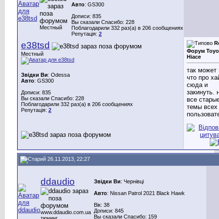
Авто
: GS300
Дописи: 835
Вы сказали Спасибо: 228
Местный
Поблагодарили 332 раз(а) в 206 сообщениях
Репутація:
2
e38tsd
R
Форум Toyo
Местный
Hiace
так может
Звідки Ви
: Odessa
что про ха
Авто
: GS300
сюда и
закинуть. 
Дописи: 835
Вы сказали Спасибо: 228
все стары
Поблагодарили 332 раз(а) в 206 сообщениях
темы всех
Репутація:
2
пользоват
26.11.2013, 22:27
ddaudio
Звідки Ви
: Чернівці
Авто
: Nissan Patrol 2021 Black Hawk
Вік: 38
Дописи: 845
www.ddaudio.com.ua
Вы сказали Спасибо: 159
тюнинг