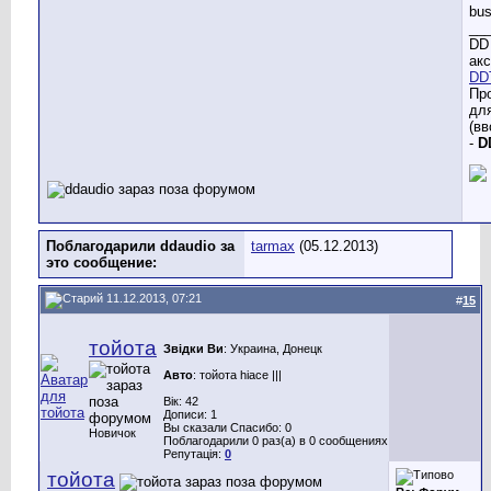
bus
__
DD 
акс
DD
Пр
дл
(вв
-
D
Поблагодарили ddaudio за
tarmax
(05.12.2013)
это сообщение:
11.12.2013, 07:21
#
15
тойота
Звідки Ви
: Украина, Донецк
Авто
: тойота hiace |||
Вік: 42
Дописи: 1
Вы сказали Спасибо: 0
Новичок
Поблагодарили 0 раз(а) в 0 сообщениях
Репутація:
0
тойота