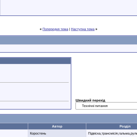
«
Попередня тема
|
Наступна тема
»
Швидкий перехід
Автор
Розділ
Коростень
Підвіска,трансмісія,гальма,ру