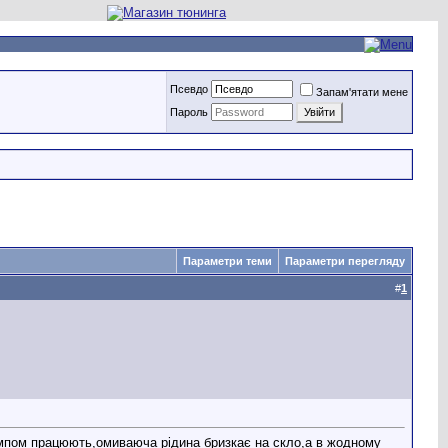
Псевдо
Запам'ятати мене
Пароль
Параметри теми
Параметри перегляду
#
1
омпом працюють,омиваюча рідина бризкає на скло,а в жодному