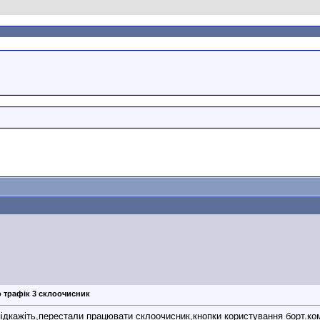
 трафік 3 склоочисник
підкажіть,перестали працювати склоочисник,кнопки користування борт.к