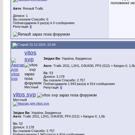
положенні не
Авто
: Renault Trafic
Дописи: 1
Вы сказали Спасибо: 0
Поблагодарили 0 раз(а) в 0 сообщениях
Репутація:
0
15.12.2024, 22:09
vitos
svp
Звідки Ви
: Україна, Бердянськ
Авто
: Trafic 2011, L2H1, G9U630, PF6 (012) + Каngoo II, 1,6
Вік: 53
Дописи: 3.178
Вы сказали Спасибо: 2.757
Поблагодарили 1.943 раз(а) в 914 сообщениях
Местный
Репутація:
0
vitos svp
Местный
Звідки Ви
: Україна, Бердянськ
Авто
: Trafic 2011, L2H1, G9U630, PF6 (012) + Каngoo II, 1,6b
Вік: 53
Дописи: 3.178
Вы сказали Спасибо: 2.757
Поблагодарили 1.943 раз(а) в 914 сообщениях