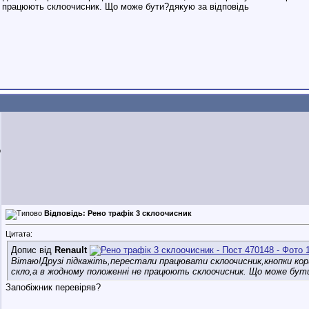
 працюють склоочисник. Що може бути?дякую за відповідь
b
Відповідь: Рено трафік 3 склоочисник
Цитата:
Допис від
Renault
Вітаю!Друзі підкажіть,перестали працювати склоочисник,кнопки ко
скло,а в жодному положенні не працюють склоочисник. Що може бути
Запобіжник перевіряв?