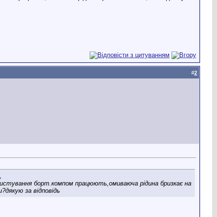
#
2
ристування борт.компом працюють,омиваюча рідина бризкає на
?дякую за відповідь