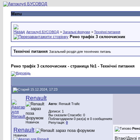
Menu
Автоклуб БУСОВОД
>
Загальні форуми
>
Технічні питання
Рено трафік 3 склоочисник
Технічні питання
Загальний розділ для технічних питань
Рено трафік 3 склоочисник - страница №1 - Технічні питання
15.12.2024, 17:23
Renault
Авто
: Renault Trafic
Дописи: 1
Вы сказали Спасибо: 0
Поблагодарили 0 раз(а) в 0 сообщениях
Новичок
Репутація:
0
Renault
Рено
Новичок
Вітаю!Друзі 