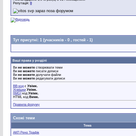
Репутація:
0
Тут присутні: 1
(учасників - 0 , гостей - 1)
Ваші права у розділі
Ви
не можете
створювати теми
Ви
не можете
писати дописи
Ви
не можете
долучати файли
Ви
не можете
редагувати дописи
BB-код
є
Увімк.
Усмішки
Увімк.
[IMG]
код
Увімк.
HTML код
Вимк.
Правила форуму
Схожі теми
Тема
АКП Рено Трафік