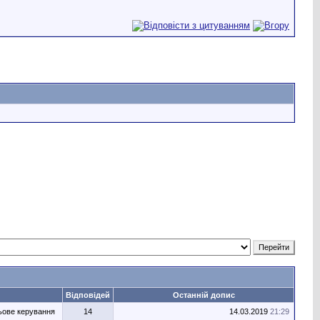
Відповідей
Останній допис
льове керування
14
14.03.2019
21:29