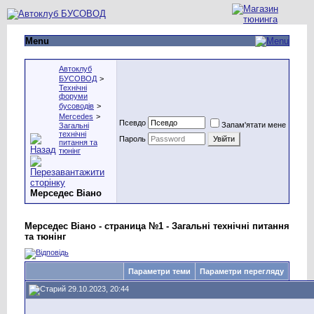
Menu
Автоклуб
БУСОВОД
>
Технічні
форуми
бусоводів
>
Mercedes
>
Псевдо
Запам'ятати мене
Загальні
технічні
Пароль
питання та
тюнінг
Мерседес Віано
Мерседес Віано - страница №1 - Загальні технічні питання
та тюнінг
Параметри теми
Параметри перегляду
29.10.2023, 20:44