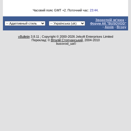
Часовий пояс GMT +2. Поточний час:
23:44
.
Зворотній зв'язок
-
Форум АК "BUSOVOD"
-
Архів
-
Вгору
vBulletin
3.8.11 ; Copyright © 2000-2026 Jelsoft Enterprises Limited
Переклад: ©
Віталій Стопчанський
, 2004-2010
busovod_ua©