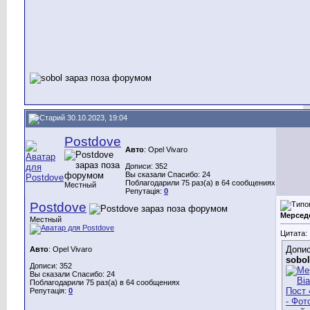
30.10.2023, 19:04
Postdove
Авто
: Opel Vivaro
Дописи: 352
Вы сказали Спасибо: 24
Поблагодарили 75 раз(а) в 64 сообщениях
Местный
Репутація:
0
Postdove
Мерсед
Местный
Цитата:
Допис
Авто
: Opel Vivaro
sobol
Дописи: 352
Вы сказали Спасибо: 24
Поблагодарили 75 раз(а) в 64 сообщениях
Репутація:
0