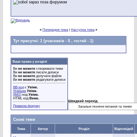
«
Попередня тема
|
Наступна тема
»
Тут присутні: 1
(учасників - 0 , гостей - 1)
Ваші права у розділі
Ви
не можете
створювати теми
Ви
не можете
писати дописи
Ви
не можете
долучати файли
Ви
не можете
редагувати дописи
BB-код
є
Увімк.
Усмішки
Увімк.
[IMG]
код
Увімк.
HTML код
Вимк.
Швидкий перехід
Правила форуму
Схожі теми
Тема
Автор
Розділ
Відповідей