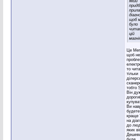
який
прид
прила
діагн
щоб 
було
чита
цій
магні
Це Mer
щоб не
пробле
електр
то чит
тільки
ділерс
сканер
тобто S
Він ду
дороги
купува
Ви нав
будете
краще 
на діа
до люд
яких ві
Дешев
буде...