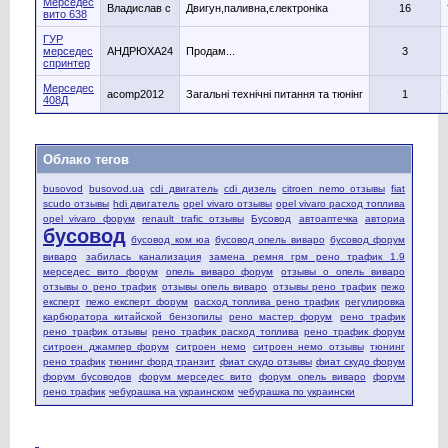
Мерседес
Владислав с
Двигун,паливна,єлектроніка
16
вито 638
ГУР
мерседес
АНДРЮХА24
Продам...
3
спринтер
Мерседес
acomp2012
Загальні технічні питання та тюнінг
1
408Д
Облако тегов
busovod
busovod.ua
cdi двигатель
cdi дизель
citroen nemo отзывы
fiat
scudo отзывы
hdi двигатель
opel vivaro отзывы
opel vivaro расход топлива
opel vivaro форум
renault trafic отзывы
Бусовод
автоаптечка
авториа
бусовод
бусовод ком юа
бусовод опель виваро
бусовод форум
виваро
забилась канализация
замена ремня грм рено трафик 1.9
мерседес вито форум
опель виваро форум
отзывы о опель виваро
отзывы о рено трафик
отзывы опель виваро
отзывы рено трафик
пежо
експерт
пежо експерт форум
расход топлива рено трафик
регулировка
карбюратора китайской бензопилы
рено мастер форум
рено трафик
рено трафик отзывы
рено трафик расход топлива
рено трафик форум
ситроен джампер форум
ситроен немо
ситроен немо отзывы
тюнинг
рено трафик
тюнинг форд транзит
фиат скудо отзывы
фиат скудо форум
форум бусоводов
форум мерседес вито
форум опель виваро
форум
рено трафик
чебурашка на украинском
чебурашка по украински