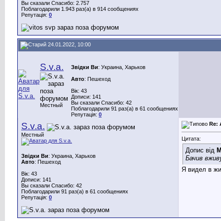
Вы сказали Спасибо: 2.757
Поблагодарили 1.943 раз(а) в 914 сообщениях
Репутація:
0
24.01.2022, 10:00
S.v.a.
Звідки Ви
: Украина, Харьков
Авто
: Пешеход
Вік: 43
Дописи: 141
Вы сказали Спасибо: 42
Местный
Поблагодарили 91 раз(а) в 61 сообщениях
Репутація:
0
S.v.a.
Re:
Местный
Цитата:
Допис від
М
Звідки Ви
: Украина, Харьков
Бачив вжив
Авто
: Пешеход
Я видел в жи
Вік: 43
Дописи: 141
Вы сказали Спасибо: 42
Поблагодарили 91 раз(а) в 61 сообщениях
Репутація:
0