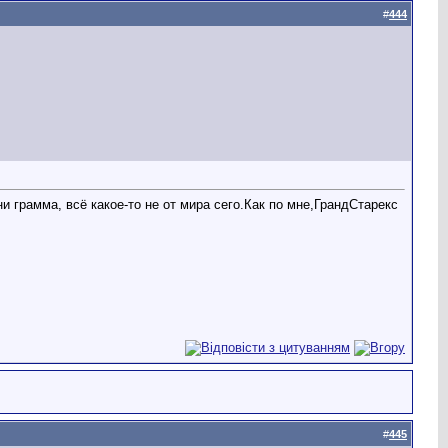
#
444
и грамма, всё какое-то не от мира сего.Как по мне,ГрандСтарекс
#
445