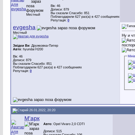
Вік: 46
Дописи: 879
Вы сказали Спасибо: 851
Местный
Поблагодарили 627 раз(а) в 427 сообщениях
Репутація:
0
evgesha
Местный
Ну и чт
поспор
Звідки Ви
: Дружковка-Питер
Авто
: hyundai H200
Міні
Вік: 46
Дописи: 879
Вы сказали Спасибо: 851
Поблагодарили 627 раз(а) в 427 сообщениях
Репутація:
0
26.01.2022, 20:20
М'арк
Авто
: Opel Vivaro 2,0 CDTI
Дописи: 515
Вы сказали Спасибо: 106