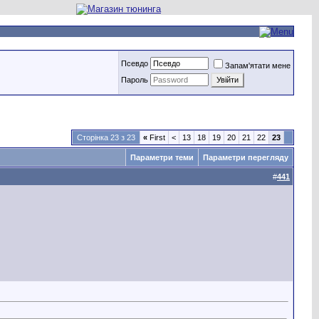
Псевдо
Запам'ятати мене
Пароль
Сторінка 23 з 23
«
First
<
13
18
19
20
21
22
23
Параметри теми
Параметри перегляду
#
441