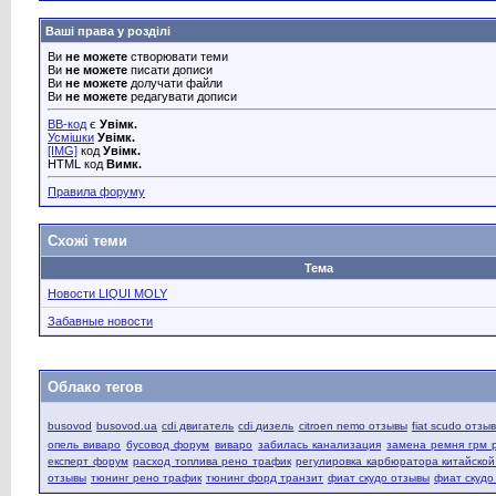
Ваші права у розділі
Ви
не можете
створювати теми
Ви
не можете
писати дописи
Ви
не можете
долучати файли
Ви
не можете
редагувати дописи
BB-код
є
Увімк.
Усмішки
Увімк.
[IMG]
код
Увімк.
HTML код
Вимк.
Правила форуму
Схожі теми
Тема
Новости LIQUI MOLY
Забавные новости
Облако тегов
busovod
busovod.ua
cdi двигатель
cdi дизель
citroen nemo отзывы
fiat scudo отзы
опель виваро
бусовод форум
виваро
забилась канализация
замена ремня грм 
експерт форум
расход топлива рено трафик
регулировка карбюратора китайско
отзывы
тюнинг рено трафик
тюнинг форд транзит
фиат скудо отзывы
фиат скудо