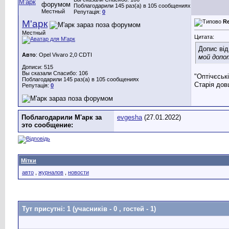
Поблагодарили 145 раз(а) в 105 сообщениях
Местный
Репутація:
0
М'арк
R
Местный
Цитата:
Допис ві
Авто
: Opel Vivaro 2,0 CDTI
мой допо
Дописи: 515
Вы сказали Спасибо: 106
"Оптічєськ
Поблагодарили 145 раз(а) в 105 сообщениях
Старія дов
Репутація:
0
Поблагодарили М'арк за
evgesha
(27.01.2022)
это сообщение:
Мітки
авто
,
журналов
,
новости
Тут присутні: 1
(учасників - 0 , гостей - 1)