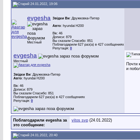
24.01.2022, 19:06
evgesha
Звідки Ви
: Дружковка-Питер
Авто
: hyundai H200
Вік: 46
Дописи: 879
Вы сказали Спасибо: 851
Местный
Поблагодарили 627 раз(а) в 427 сообщениях
Репутація:
0
evgesha
Местный
Почти 
и побо
Звідки Ви
: Дружковка-Питер
Авто
: hyundai H200
Вік: 46
Дописи: 879
Вы сказали Спасибо: 851
Поблагодарили 627 раз(а) в 427 сообщениях
Репутація:
0
Поблагодарили evgesha за
vitos svp
(24.01.2022)
это сообщение:
24.01.2022, 20:40