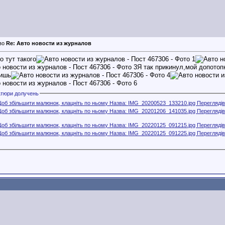
Re: Авто новости из журналов
о тут такого
Я так прикинул,мой допотоп
ишь
атюри долучень