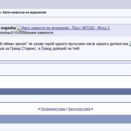
e: Авто новости из журналов
д
evgesha
топный Н-200длинее кажется
ій обман зрєнія" як казав герой одного мультика часів нашого дитинства
ша за Гранд Старекс, а Гранд довший за твій.
«
Попередня тема
|
Наступна тема
»