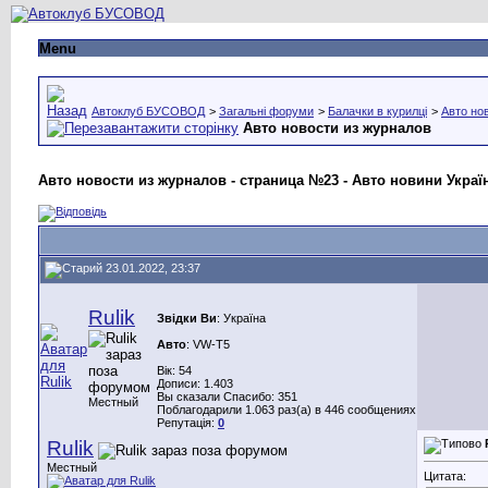
Menu
Автоклуб БУСОВОД
>
Загальні форуми
>
Балачки в курилці
>
Авто нов
Авто новости из журналов
Авто новости из журналов - страница №23 - Авто новини Україн
23.01.2022, 23:37
Rulik
Звідки Ви
: Україна
Авто
: VW-Т5
Вік: 54
Дописи: 1.403
Вы сказали Спасибо: 351
Местный
Поблагодарили 1.063 раз(а) в 446 сообщениях
Репутація:
0
Rulik
Местный
Цитата: