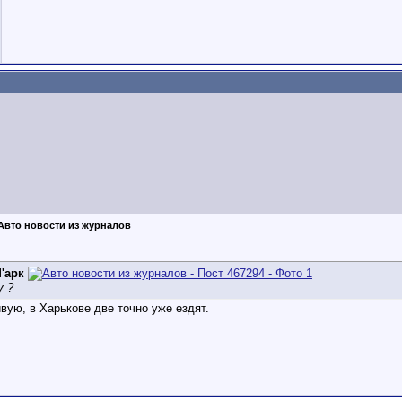
 Авто новости из журналов
'арк
у ?
вую, в Харькове две точно уже ездят.