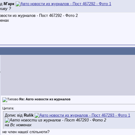
ід
М'арк
живу ?
менах
b
Re: Авто новости из журналов
Цитата:
Допис від
Rulik
на Вс номенах
не член нашої спільноти?