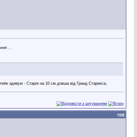
ння ...
 тебе здивую - Старія на 10 см довша від Гранд Старекса,
#
446