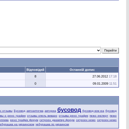
Відповідей
Останній допис
8
27.06.2012
17:18
0
09.01.2009
11:51
бусовод
fic отзывы
Бусовод
автоаптечка
авториа
бусовод ком юа
бусовод
вы о рено трафик
отзывы опель виваро
отзывы рено трафик
пежо експерт
пежо
оплива
рено трафик форум
ситроен джампер форум
ситроен немо
ситроен немо
ебурашка на украинском
чебурашка по украински