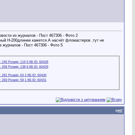
ный Н-200длинее кажется.А насчёт фломастеров ,тут не
#
447