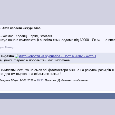
e: Авто новости из журналов
- космос. Корейці , прям, змогли!
тує воно в комплектації зі всіма тими ледами під 60000 . Як би ... є пита
рез 8 минут
д
evgesha
не,ГрандСтарекс и побольше и посимпотнее.
 симпатичності, то на смак всі фломастери різні, а на рахунок розмірів я
на два см ширша і на стільки ж нижча !
агував М'арк: 24.01.2022 о
20:50
. Причина: Добавлено сообщение