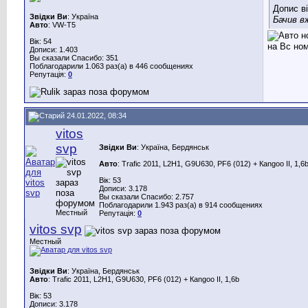
Допис в
Звідки Ви
: Україна
Бачив в
Авто
: VW-Т5
Вік: 54
на Вс но
Дописи: 1.403
Вы сказали Спасибо: 351
Поблагодарили 1.063 раз(а) в 446 сообщениях
Репутація:
0
24.01.2022, 08:34
vitos
svp
Звідки Ви
: Україна, Бердянськ
Авто
: Trafic 2011, L2H1, G9U630, PF6 (012) + Каngoo II, 1,6
Вік: 53
Дописи: 3.178
Вы сказали Спасибо: 2.757
Поблагодарили 1.943 раз(а) в 914 сообщениях
Местный
Репутація:
0
vitos svp
Местный
Звідки Ви
: Україна, Бердянськ
Авто
: Trafic 2011, L2H1, G9U630, PF6 (012) + Каngoo II, 1,6b
Вік: 53
Дописи: 3.178