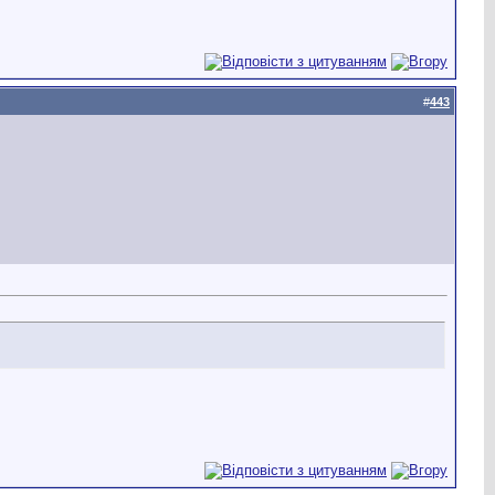
#
443