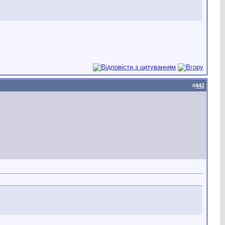
#
442