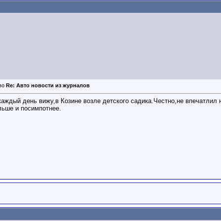
Re: Авто новости из журналов
каждый день вижу,в Козине возле детского садика.Честно,не впечатлил н
льше и посимпотнее.