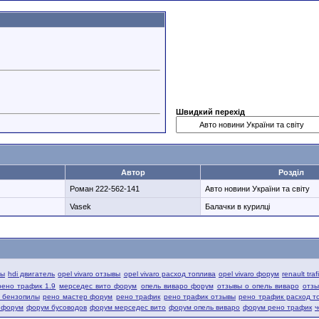
Швидкий перехід
Автор
Розділ
Роман 222-562-141
Авто новини України та світу
Vasek
Балачки в курилці
вы
hdi двигатель
opel vivaro отзывы
opel vivaro расход топлива
opel vivaro форум
renault tra
рено трафик 1.9
мерседес вито форум
опель виваро форум
отзывы о опель виваро
отзы
й бензопилы
рено мастер форум
рено трафик
рено трафик отзывы
рено трафик расход т
 форум
форум бусоводов
форум мерседес вито
форум опель виваро
форум рено трафик
ч