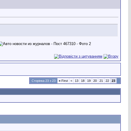
Сторінка 23 з 23
«
First
<
13
18
19
20
21
22
23