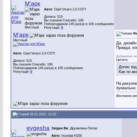
М'арк
Авто
: Opel Vivaro 2,0 CDTI
Дописи: 515
Вы сказали Спасибо: 106
Поблагодарили 145 раз(а) в 105 сообщениях
Местный
Репутація:
0
М'арк
R
Местный
Да, дизайн 
Правда, кош
Авто
: Opel Vivaro 2,0 CDTI
Добавлено че
Цитата:
Дописи: 515
Вы сказали Спасибо: 106
Допис ві
Поблагодарили 145 раз(а) в 105 сообщениях
Как по м
Репутація:
0
На рахунок
буквально 
Востаннє ред
26.01.2022, 12:02
evgesha
Звідки Ви
: Дружковка-Питер
Авто
: hyundai H200