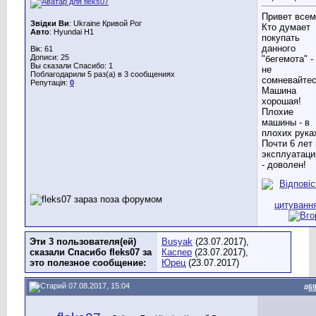
Привет всем
Звідки Ви
: Ukraine Кривой Рог
Кто думает
Авто
: Hyundai H1
покупать
данного
Вік: 61
Дописи: 25
"бегемота" -
Вы сказали Спасибо: 1
не
Поблагодарили 5 раз(а) в 3 сообщениях
сомневайтес
Репутація:
0
Машина
хорошая!
Плохие
машины - в
плохих рука
Почти 6 лет 
эксплуатаци
- доволен!
Эти 3 пользователя(ей)
Busyak
(23.07.2017),
сказали Спасибо fleks07 за
Каспер
(23.07.2017),
это полезное сообщение:
Юрец
(23.07.2017)
07.08.2017, 15:04
#
6