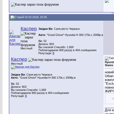
02.02.2018, 20:35
Каспер
Звідки Ви
: Саня,місто Черкаси
Авто
: "Good Ghost" Hyundai H-300 170к.с 2008р.в
Вік: 52
Дописи: 803
Вы сказали Спасибо: 1.669
Местный
Поблагодарили 900 раз(а) в 404 сообщениях
Репутація:
0
Каспер
Hyunda
Местный
Starex
новий
Звідки Ви
: Саня,місто Черкаси
Urban
Авто
: "Good Ghost" Hyundai H-300 170к.с 2008р.в
компл
"Exclu
Вік: 52
Дописи: 803
повно
Вы сказали Спасибо: 1.669
ЖИР!!
Поблагодарили 900 раз(а) в 404 сообщениях
Репутація:
0
vB
_____
Для к
на по