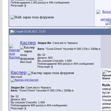
Поблагодарили 1.063 раз(а) в 446 сообщениях
Репутація:
0
25.06.2017, 13:32
Каспер
Звідки Ви
: Саня,місто Черкаси
Авто
: "Good Ghost" Hyundai H-300 170к.с 2008р.в
Вік: 52
Дописи: 803
Вы сказали Спасибо: 1.669
Местный
Поблагодарили 900 раз(а) в 404 сообщениях
Репутація:
0
Каспер
Hyunda
Местный
Starex
Rulik
Звідки Ви
: Саня,місто Черкаси
навєр
Авто
: "Good Ghost" Hyundai H-300 170к.с 2008р.в
бусів
ремон
Вік: 52
Дописи: 803
тільк
Вы сказали Спасибо: 1.669
зніма
Поблагодарили 900 раз(а) в 404 сообщениях
демон
Репутація:
0