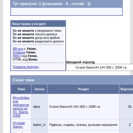
Тут присутні: 1
(учасників - 0 , гостей - 1)
Ваші права у розділі
Ви
не можете
створювати теми
Ви
не можете
писати дописи
Ви
не можете
долучати файли
Ви
не можете
редагувати дописи
BB-код
є
Увімк.
Усмішки
Увімк.
[IMG]
код
Увімк.
HTML код
Вимк.
Швидкий перехід
Правила форуму
Схожі теми
Тема
Автор
Розділ
Відпов
Мухобойка
или
дефлектор
abez
Grand Starex/H-1/H-300 с 2008 г.в.
26
капота на
H1, Starex,
H300
Hyundai
baton_vi
Підвіска, ходова, гальма, рульове керування
2
Starex.