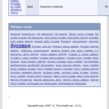
Новый
Hyundai
h1, h300
abez
Балачки в курилці
44
обзоры и
тесты
Облако тегов
busovod
busovod.ua
cdi двигатель
cdi дизель
citroen nemo отзывы
fiat
scudo отзывы
hdi двигатель
opel vivaro отзывы
opel vivaro расход топлива
opel vivaro форум
renault trafic отзывы
Бусовод
автоаптечка
авториа
бусовод
бусовод ком юа
бусовод опель виваро
бусовод форум
виваро
забилась канализация
замена ремня грм рено трафик 1.9
мерседес вито форум
опель виваро форум
отзывы о опель виваро
отзывы о рено трафик
отзывы опель виваро
отзывы рено трафик
пежо
експерт
пежо експерт форум
расход топлива рено трафик
регулировка
карбюратора китайской бензопилы
рено мастер форум
рено трафик
рено трафик отзывы
рено трафик расход топлива
рено трафик форум
ситроен джампер форум
ситроен немо
ситроен немо отзывы
тюнинг
рено трафик
тюнинг форд транзит
фиат скудо отзывы
фиат скудо форум
форум бусоводов
форум мерседес вито
форум опель виваро
форум
рено трафик
чебурашка на украинском
чебурашка по украински
Часовий пояс GMT +2. Поточний час:
19:31
.