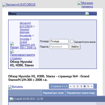
Menu
Автоклуб
БУСОВОД
>
Технічні
форуми
бусоводів
>
Hyundai
>
Псевдо
Grand
Запам'ятати мене
Starex/H-1/H-
Пароль
300 с 2008 г.в.
Обзор Hyundai
H1, H300, Starex
Обзор Hyundai H1, H300, Starex - страница №4 - Grand
Starex/H-1/H-300 с 2008 г.в.
Сторінка 4 з 5
<
1
2
3
4
5
>
Параметри теми
Параметри перегляду
23.06.2017, 11:35