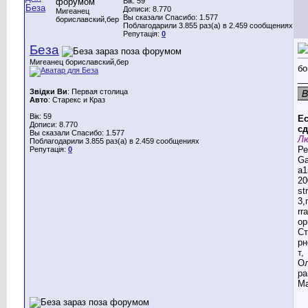
Вік: 59
Дописи: 8.770
Мигеанец
Вы сказали Спасибо: 1.577
бориславский,бер
Поблагодарили 3.855 раз(а) в 2.459 сообщениях
Репутація:
0
Беза
Мигеанец бориславский,бер
бо
__
Звідки Ви
: Первая столица
Авто
: Старекс и Краз
Вік: 59
Ес
Дописи: 8.770
сд
Вы сказали Спасибо: 1.577
Лю
Поблагодарили 3.855 раз(а) в 2.459 сообщениях
Ре
Репутація:
0
G
a1
20
st
3,
rr
ор
Ст
рн
т,
Ол
ра
Ма