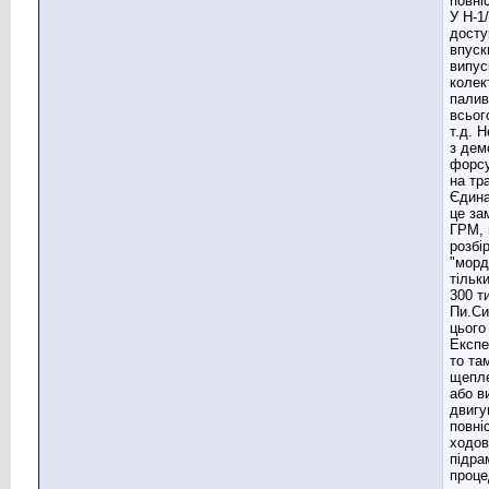
повні
У Н-1
досту
впуск
випус
колек
палив
всього
т.д. 
з дем
форсу
на тр
Єдина
це за
ГРМ, 
розбі
"морд
тільки
300 т
Пи.Си
цього
Експе
то та
щепле
або в
двигу
повні
ходов
підра
проце