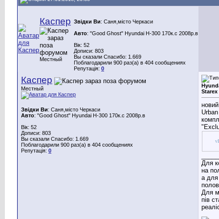
Каспер
Звідки Ви
: Саня,місто Черкаси
Авто
: "Good Ghost" Hyundai H-300 170к.с 2008р.в
Вік: 52
Дописи: 803
Вы сказали Спасибо: 1.669
Местный
Поблагодарили 900 раз(а) в 404 сообщениях
Репутація:
0
Каспер
Hyunda
Местный
Starex
новий
Звідки Ви
: Саня,місто Черкаси
Urban
Авто
: "Good Ghost" Hyundai H-300 170к.с 2008р.в
компл
"Excl
Вік: 52
Дописи: 803
Вы сказали Спасибо: 1.669
vB
Поблагодарили 900 раз(а) в 404 сообщениях
Репутація:
0
_____
Для к
на по
а для
полов
Для м
пів с
реаліс