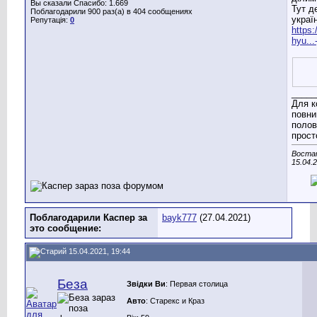
Вы сказали Спасибо: 1.669
Тут д
Поблагодарили 900 раз(а) в 404 сообщениях
украї
Репутація:
0
https:
hyu...
_____
Для к
повни
полов
прост
Востан
15.04.
Поблагодарили Каспер за
bayk777
(27.04.2021)
это сообщение:
15.04.2021, 19:44
Беза
Звідки Ви
: Первая столица
Авто
: Старекс и Краз