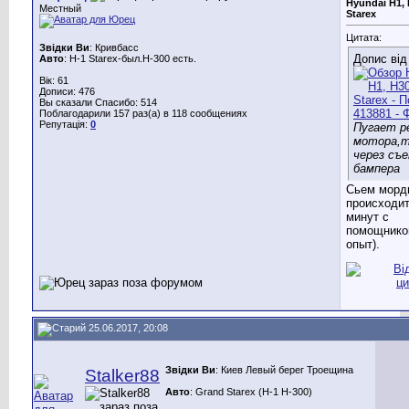
Hyundai H1, 
Местный
Starex
Цитата:
Звідки Ви
: Кривбасс
Допис ві
Авто
: H-1 Starex-был.Н-300 есть.
Вік: 61
Дописи: 476
Вы сказали Спасибо: 514
Поблагодарили 157 раз(а) в 118 сообщениях
Репутація:
0
Пугает р
мотора,т
через съ
бампера
Сьем морд
происходит
минут с
помощнико
опыт).
25.06.2017, 20:08
Звідки Ви
: Киев Левый берег Троещина
Stalker88
Авто
: Grand Starex (H-1 H-300)