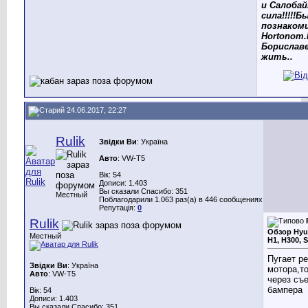
и Салоба
сила!!!!!Б
познакоми
Hortonom
Бориславе
жить..
24.06.2017, 22:27
Rulik
Звідки Ви
: Україна
Авто
: VW-Т5
Вік: 54
Дописи: 1.403
Вы сказали Спасибо: 351
Местный
Поблагодарили 1.063 раз(а) в 446 сообщениях
Репутація:
0
Rulik
Обзор Hyu
Местный
H1, H300, S
Пугает р
Звідки Ви
: Україна
мотора,т
Авто
: VW-Т5
через съ
бампера
Вік: 54
Дописи: 1.403
Вы сказали Спасибо: 351