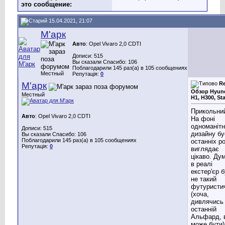
это сообщение:
15.04.2021, 21:07
М'арк
Авто
: Opel Vivaro 2,0 CDTI
Дописи: 515
Вы сказали Спасибо: 106
Поблагодарили 145 раз(а) в 105 сообщениях
Местный
Репутація:
0
М'арк
Re
Обзор Hyun
Местный
H1, H300, St
Прикольни
Авто
: Opel Vivaro 2,0 CDTI
На фоні
одноманітн
Дописи: 515
дизайну бу
Вы сказали Спасибо: 106
Поблагодарили 145 раз(а) в 105 сообщениях
останніх ро
Репутація:
0
виглядає
цікаво. Ду
в реалі
екстер'єр 
не такий
футуристи
(хоча,
дивлячись
останній
Альфард, 
може бути)