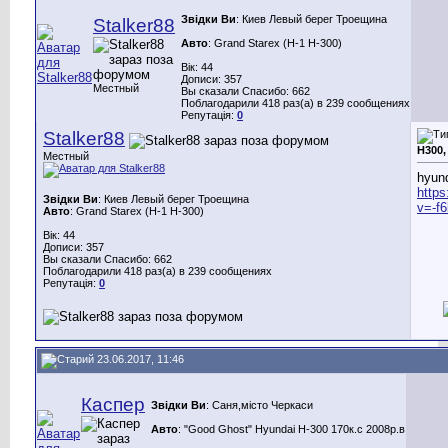
Звідки Ви
: Киев Левый берег Троещина
Stalker88
Авто
: Grand Starex (H-1 H-300)
Вік: 44
Дописи: 357
Местный
Вы сказали Спасибо: 662
Поблагодарили 418 раз(а) в 239 сообщениях
Репутація:
0
Stalker88
H300,
Местный
hyund
http
Звідки Ви
: Киев Левый берег Троещина
v=-f
Авто
: Grand Starex (H-1 H-300)
Вік: 44
Дописи: 357
Вы сказали Спасибо: 662
Поблагодарили 418 раз(а) в 239 сообщениях
Репутація:
0
23.06.2017, 11:46
Каспер
Звідки Ви
: Саня,місто Черкаси
Авто
: "Good Ghost" Hyundai H-300 170к.с 2008р.в