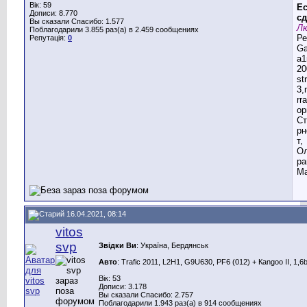
Вік: 59
Ес
Дописи: 8.770
сд
Вы сказали Спасибо: 1.577
Лю
Поблагодарили 3.855 раз(а) в 2.459 сообщениях
Ре
Репутація:
0
G
a1
20
st
3,
rr
ор
Ст
рн
т,
Ол
ра
Ма
16.04.2021, 08:14
vitos
svp
Звідки Ви
: Україна, Бердянськ
Авто
: Trafic 2011, L2H1, G9U630, PF6 (012) + Каngoo II, 1,6
Вік: 53
Дописи: 3.178
Вы сказали Спасибо: 2.757
Поблагодарили 1.943 раз(а) в 914 сообщениях