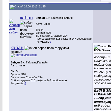
24.06.2017, 11:25
кабан
Звідки Ви
: Тайланд Паттайя
Авто
: ишак
Вік: 54
Дописи: 520
Вы сказали Спасибо: 224
Местный
Поблагодарили 513 раз(а) в 247 сообщениях
Репутація:
0
кабан
Re
H300, Starex
Местный
вообще их
малайзии.с
Звідки Ви
: Тайланд Паттайя
тайланде(
Авто
: ишак
большинс
Вік: 54
хайсы ну 
Дописи: 520
модификац
Вы сказали Спасибо: 224
запрещено
Поблагодарили 513 раз(а) в 247 сообщениях
это все на
Репутація:
0
_________
БЫЛ В ЗА
ПОНРАВИЛ
Днепр,ст
стол,аукц
всё видел 
спасибо!!