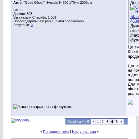
Допи
Авто
: "Good Ghost" Hyundai H-300 170к.с 2008р.в
Вік: 52
Дописи: 803
Вы сказали Спасибо: 1.669
Поблагодарили 900 раз(а) в 404 сообщениях
Репутація:
0
Дума
екст
так
фут
Це вж
Кореї
прода
_____
Для к
на по
а для
полов
Для м
пів с
реаліс
Сторінка 4 з 5
<
1
2
3
4
5
>
«
Попередня тема
|
Наступна тема
»