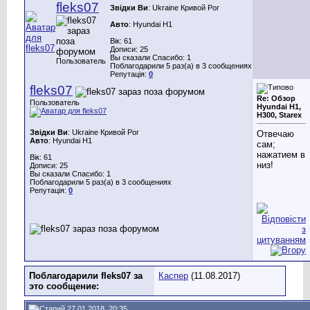
fleks07
Звідки Ви
: Ukraine Кривой Рог
Авто
: Hyundai H1
Вік: 61
Дописи: 25
Вы сказали Спасибо: 1
Пользователь
Поблагодарили 5 раз(а) в 3 сообщениях
Репутація:
0
fleks07
Re: Обзор
Пользователь
Hyundai H1,
H300, Starex
Звідки Ви
: Ukraine Кривой Рог
Отвечаю
Авто
: Hyundai H1
сам;
нажатием в
Вік: 61
низ!
Дописи: 25
Вы сказали Спасибо: 1
Поблагодарили 5 раз(а) в 3 сообщениях
Репутація:
0
Поблагодарили fleks07 за
Каспер
(11.08.2017)
это сообщение:
27.01.2018, 20:35