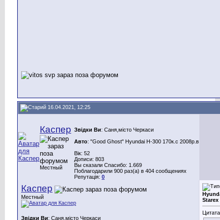
16.04.2021, 12:25
Каспер
Звідки Ви
: Саня,місто Черкаси
Авто
: "Good Ghost" Hyundai H-300 170к.с 2008р.в
Вік: 52
Дописи: 803
Вы сказали Спасибо: 1.669
Местный
Поблагодарили 900 раз(а) в 404 сообщениях
Репутація:
0
Каспер
Hyunda
Местный
Starex
Цитата
Звідки Ви
: Саня,місто Черкаси