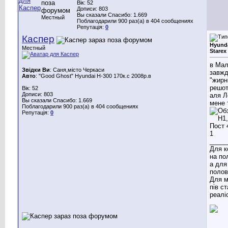
Вік: 52
Дописи: 803
Вы сказали Спасибо: 1.669
Местный
Поблагодарили 900 раз(а) в 404 сообщениях
Репутація:
0
Каспер
Hyunda
Местный
Starex
в Мал
Звідки Ви
: Саня,місто Черкаси
завжд
Авто
: "Good Ghost" Hyundai H-300 170к.с 2008р.в
"жирні
решот
Вік: 52
Дописи: 803
аля Л
Вы сказали Спасибо: 1.669
мене 
Поблагодарили 900 раз(а) в 404 сообщениях
Репутація:
0
_____
Для к
на по
а для
полов
Для м
пів с
реаліс