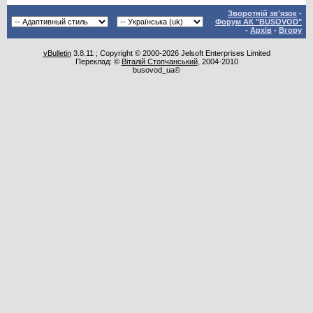
Зворотній зв'язок
-
Форум АК "BUSOVOD"
-
Архів
-
Вгору
vBulletin
3.8.11 ; Copyright © 2000-2026 Jelsoft Enterprises Limited
Переклад: ©
Віталій Стопчанський
, 2004-2010
busovod_ua©