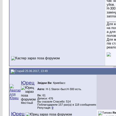
час з
уйов.
Н-300
замін
запла
_____
Для к
на по
а для
полов
Для м
пів с
реаліс
25.06.2017, 13:49
Юрец
Звідки Ви
: Кривбасс
Авто
: H-1 Starex-был.Н-300 есть.
Вік: 61
Дописи: 476
Вы сказали Спасибо: 514
Местный
Поблагодарили 157 раз(а) в 118 сообщениях
Репутація:
0
Юрец
Re