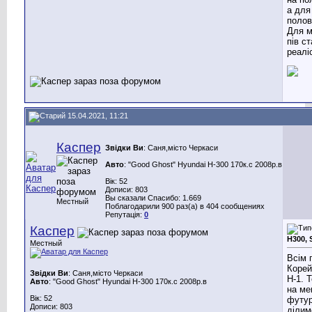
а для
полов
Для м
пів с
реаліс
15.04.2021, 11:21
Каспер
Звідки Ви
: Саня,місто Черкаси
Авто
: "Good Ghost" Hyundai H-300 170к.с 2008р.в
Вік: 52
Дописи: 803
Вы сказали Спасибо: 1.669
Местный
Поблагодарили 900 раз(а) в 404 сообщениях
Репутація:
0
Каспер
H300, 
Местный
Всім 
Корей
Звідки Ви
: Саня,місто Черкаси
Н-1. Т
Авто
: "Good Ghost" Hyundai H-300 170к.с 2008р.в
на ме
Вік: 52
футур
Дописи: 803
ділим