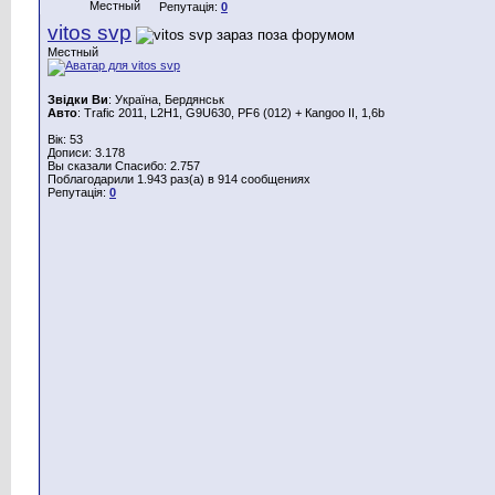
Местный
Репутація:
0
vitos svp
Местный
Звідки Ви
: Україна, Бердянськ
Авто
: Trafic 2011, L2H1, G9U630, PF6 (012) + Каngoo II, 1,6b
Вік: 53
Дописи: 3.178
Вы сказали Спасибо: 2.757
Поблагодарили 1.943 раз(а) в 914 сообщениях
Репутація:
0