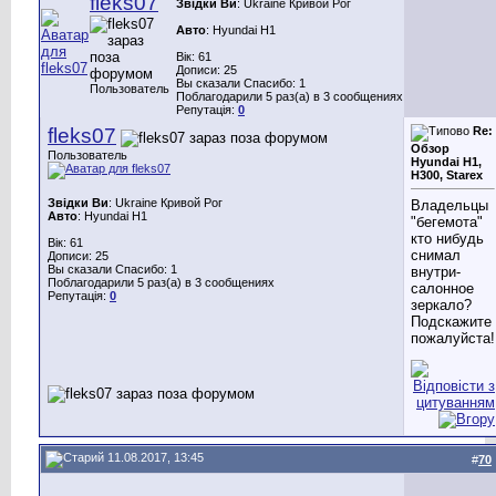
fleks07
Звідки Ви
: Ukraine Кривой Рог
Авто
: Hyundai H1
Вік: 61
Дописи: 25
Вы сказали Спасибо: 1
Пользователь
Поблагодарили 5 раз(а) в 3 сообщениях
Репутація:
0
fleks07
Re:
Обзор
Пользователь
Hyundai H1,
H300, Starex
Звідки Ви
: Ukraine Кривой Рог
Владельцы
Авто
: Hyundai H1
"бегемота"
кто нибудь
Вік: 61
снимал
Дописи: 25
Вы сказали Спасибо: 1
внутри-
Поблагодарили 5 раз(а) в 3 сообщениях
салонное
Репутація:
0
зеркало?
Подскажите
пожалуйста!
11.08.2017, 13:45
#
70