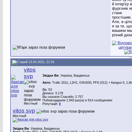
й інтер'єр в
фургонів я
стане
простішим.
Але, в ціл
я за те, що
машини ма
різний диз
15.04.2021, 21:33
vitos
svp
Звідки Ви
: Україна, Бердянськ
Авто
: Trafic 2011, L2H1, G9U630, PF6 (012) + Каngoo II, 1,6
Вік: 53
Дописи: 3.178
Вы сказали Спасибо: 2.757
Поблагодарили 1.943 раз(а) в 914 сообщениях
Местный
Репутація:
0
vitos svp
Местный
Звідки Ви
: Україна, Бердянськ
Авто
: Trafic 2011, L2H1, G9U630, PF6 (012) + Каngoo II, 1,6b