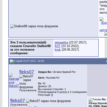
разб
"мор
это
мело
Эти 3 пользователя(ей)
genagirka
(23.07.2017),
сказали Спасибо Stalker88
K0T
(23.10.2022),
за это полезное
kruk
(29.06.2017)
сообщение:
23.07.2017, 16:50
fleks07
Звідки Ви
: Ukraine Кривой Рог
Авто
: Hyundai H1
Вік: 61
Дописи: 25
Вы сказали Спасибо: 1
Пользователь
Поблагодарили 5 раз(а) в 3 сообщениях
Репутація:
0
fleks07
Re:
Обзор Hyunda
Пользователь
H1, H300, Star