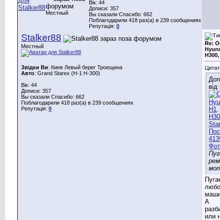
Вік: 44
Дописи: 357
Местный
Вы сказали Спасибо: 662
Поблагодарили 418 раз(а) в 239 сообщениях
Репутація:
0
Stalker88
Re: 
Местный
Hyund
H300,
Звідки Ви
: Киев Левый берег Троещина
Цитат
Авто
: Grand Starex (H-1 H-300)
Доп
Вік: 44
від
Дописи: 357
Вы сказали Спасибо: 662
Поблагодарили 418 раз(а) в 239 сообщениях
Репутація:
0
Пу
ре
мо
Пуга
люб
маши
А
разб
или 