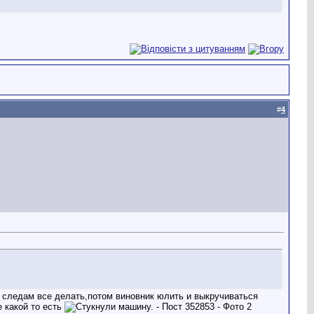
#
4
им следам все делать,потом виновник юлить и выкручиваться
е какой то есть