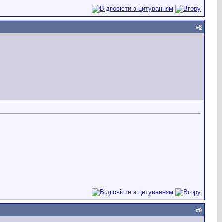
#
8
#
9