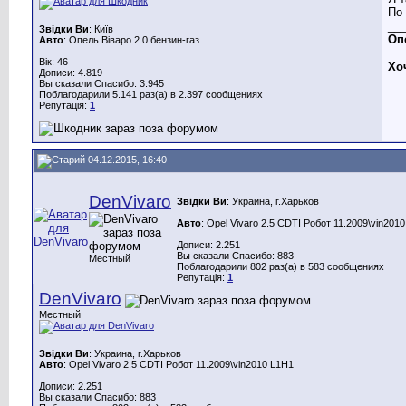
По
__
Звідки Ви
: Київ
Опе
Авто
: Опель Віваро 2.0 бензин-газ
Вік: 46
Хо
Дописи: 4.819
Вы сказали Спасибо: 3.945
Поблагодарили 5.141 раз(а) в 2.397 сообщениях
Репутація:
1
04.12.2015, 16:40
DenVivaro
Звідки Ви
: Украина, г.Харьков
Авто
: Opel Vivaro 2.5 CDTI Робот 11.2009\vin201
Дописи: 2.251
Вы сказали Спасибо: 883
Местный
Поблагодарили 802 раз(а) в 583 сообщениях
Репутація:
1
DenVivaro
Местный
Звідки Ви
: Украина, г.Харьков
Авто
: Opel Vivaro 2.5 CDTI Робот 11.2009\vin2010 L1H1
Дописи: 2.251
Вы сказали Спасибо: 883