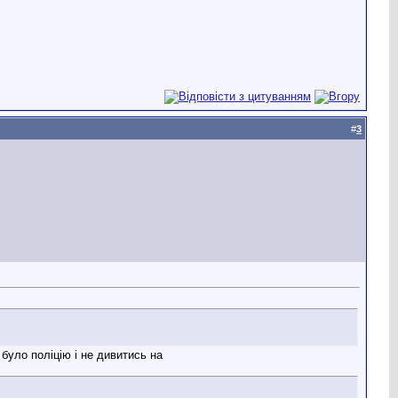
#
3
було поліцію і не дивитись на