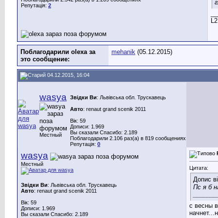
г
Репутація:
2
__
L2
Поблагодарили olexa за
mehanik
(05.12.2015)
это сообщение:
04.12.2015, 16:04
wasya
Звідки Ви
: Львівська обл. Трускавець
Авто
: renaut grand scenik 2011
Вік: 59
Дописи: 1.969
Вы сказали Спасибо: 2.189
Местный
Поблагодарили 2.106 раз(а) в 819 сообщениях
Репутація:
0
wasya
Местный
Цитата:
Допис в
Звідки Ви
: Львівська обл. Трускавець
Пс я б 
Авто
: renaut grand scenik 2011
_______
Вік: 59
с весны в
Дописи: 1.969
начнет...
Вы сказали Спасибо: 2.189