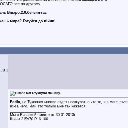
 ОСАГО все по другому.
________________
ль Віваро,2.0.бензин-газ.
чешь мира? Готуйся до війни!
0 L1H1
Re: Стукнули машину.
Fotila
, на Туксонах многие ездят неаккуратно что-то, и в меня въ
из-за чего. Или это только мне так кажется
__________________
Мы с Виваркой вместе от 30.01.2013г
Шины 215х70 R16 100