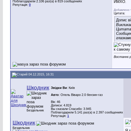
Поблагодарили 2.106 раз(а) в 819 сообщениях
ИМХО.
Репутація:
0
Добавлено 
Цитата:
Допис в
Виклика
Цитата
Сообщен
глазкам
к самому
Востаннє р
04.12.2015, 16:31
Шкодник
Звідки Ви
: Київ
Авто
: Опель Віваро 2.0 бензин-газ
Вік: 46
Дописи: 4.819
Вы сказали Спасибо: 3.945
Бездельник
Поблагодарили 5.141 раз(а) в 2.397 сообщениях
Репутація:
1
Шкодник
Бездельник
Я т