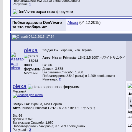
Поблагодарили 802 раз(а) в 583 сообщениях
Репутація:
1
Поблагодарили DenVivaro
Alexej
(04.12.2015)
за это сообщение:
04.12.2015, 17:34
olexa
Звідки Ви
: Україна, Біла Церква
Авто
: Nissan Primastar L2H2 2.5 2007 ホワイトサムライ
Вік: 66
Дописи: 3.878
Вы сказали Спасибо: 1.950
Местный
Поблагодарили 2.542 раз(а) в 1.209 сообщениях
Репутація:
2
olexa
Местный
Ци
Д
Звідки Ви
: Україна, Біла Церква
н
Авто
: Nissan Primastar L2H2 2.5 2007 ホワイトサムライ
Ав
Вік: 66
ав
Дописи: 3.878
__
Вы сказали Спасибо: 1.950
L2
Поблагодарили 2.542 раз(а) в 1.209 сообщениях
Репутація:
2