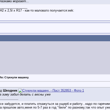
лазками моргает...
________________
H2 х 2,5l x R17 - как-то маловато получается:eek:
Re: Стукнули машину.
ід
Шкодник
на зиму забил делать с весны уже
___________
се забудется, и платить откажуться за ущерб и работу...надо по гаряч
на прошлом авто,меня по 5-7 раз в год "били" по разному,так что опыт уж