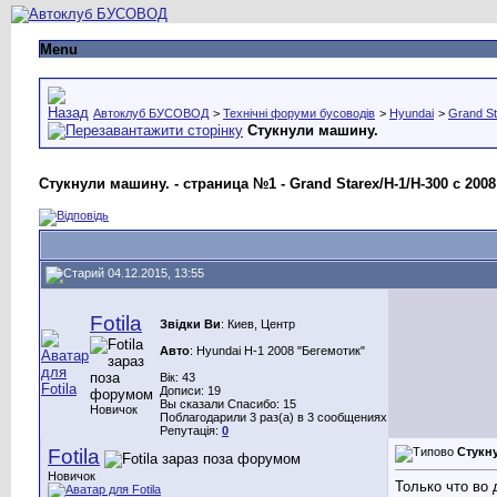
Menu
Автоклуб БУСОВОД
>
Технічні форуми бусоводів
>
Hyundai
>
Grand St
Стукнули машину.
Стукнули машину. - страница №1 - Grand Starex/H-1/H-300 с 2008 
04.12.2015, 13:55
Fotila
Звідки Ви
: Киев, Центр
Авто
: Hyundai H-1 2008 "Бегемотик"
Вік: 43
Дописи: 19
Вы сказали Спасибо: 15
Новичок
Поблагодарили 3 раз(а) в 3 сообщениях
Репутація:
0
Fotila
Стукн
Новичок
Только что во