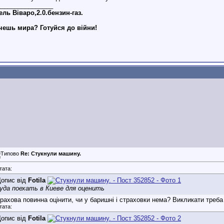
________________
ль Віваро,2.0.бензин-газ.
чешь мира? Готуйся до війни!
Re: Стукнули машину.
тата:
опис від
Fotila
уда поехать в Киеве для оценить
рахова повинна оцінити, чи у баришні і страховки нема? Викликати треба 
тата:
опис від
Fotila