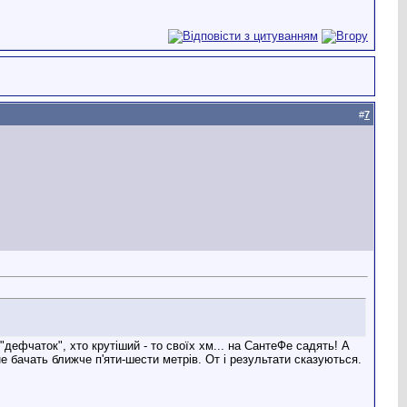
#
7
 "дефчаток", хто крутіший - то своїх хм... на СантеФе садять! А
і не бачать ближче п'яти-шести метрів. От і результати сказуються.