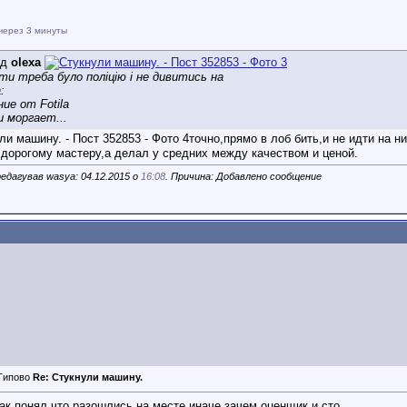
через 3 минуты
ід
olexa
ти треба було поліцію і не дивитись на
:
ие от Fotila
и моргает...
точно,прямо в лоб бить,и не идти на н
 дорогому мастеру,а делал у средних между качеством и ценой.
едагував wasya: 04.12.2015 о
16:08
. Причина: Добавлено сообщение
Re: Стукнули машину.
ак понял что разошлись на месте.иначе зачем оценщик и сто