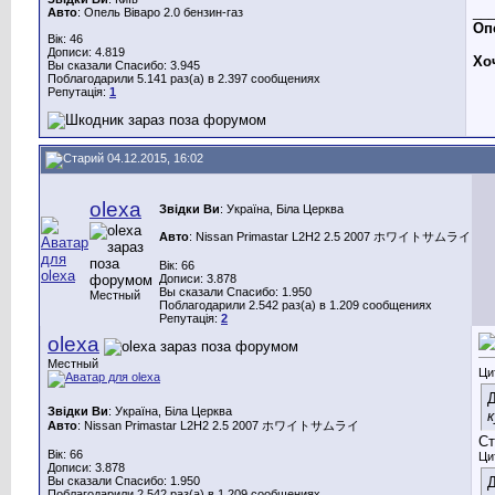
__
Авто
: Опель Віваро 2.0 бензин-газ
Опе
Вік: 46
Дописи: 4.819
Хо
Вы сказали Спасибо: 3.945
Поблагодарили 5.141 раз(а) в 2.397 сообщениях
Репутація:
1
04.12.2015, 16:02
olexa
Звідки Ви
: Україна, Біла Церква
Авто
: Nissan Primastar L2H2 2.5 2007 ホワイトサムライ
Вік: 66
Дописи: 3.878
Вы сказали Спасибо: 1.950
Местный
Поблагодарили 2.542 раз(а) в 1.209 сообщениях
Репутація:
2
olexa
Местный
Ци
Д
Звідки Ви
: Україна, Біла Церква
к
Авто
: Nissan Primastar L2H2 2.5 2007 ホワイトサムライ
Ст
Вік: 66
Ци
Дописи: 3.878
Вы сказали Спасибо: 1.950
Д
Поблагодарили 2.542 раз(а) в 1.209 сообщениях