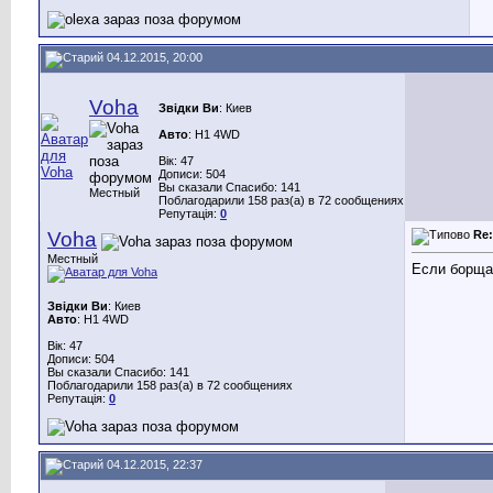
04.12.2015, 20:00
Voha
Звідки Ви
: Киев
Авто
: H1 4WD
Вік: 47
Дописи: 504
Вы сказали Спасибо: 141
Местный
Поблагодарили 158 раз(а) в 72 сообщениях
Репутація:
0
Voha
Re
Местный
Если борщаг
Звідки Ви
: Киев
Авто
: H1 4WD
Вік: 47
Дописи: 504
Вы сказали Спасибо: 141
Поблагодарили 158 раз(а) в 72 сообщениях
Репутація:
0
04.12.2015, 22:37