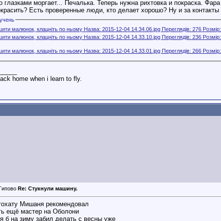
о глазками моргает... Печалька. Теперь нужна рихтовка и покраска. Фар
окрасить? Есть проверенные люди, кто делает хорошо? Ну и за контакты
лучень
_____
ck home when i learn to fly.
Re: Стукнули машину.
тохату Мишаня рекомендовал
ть ещё мастер на Оболони
я б на зиму забил делать с весны уже