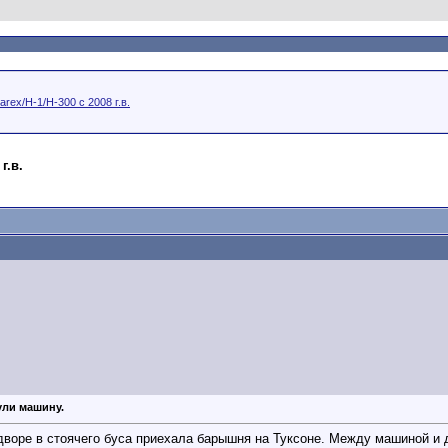
arex/H-1/H-300 с 2008 г.в.
г.в.
ули машину.
 дворе в стоячего буса приехала барышня на Туксоне. Между машиной и