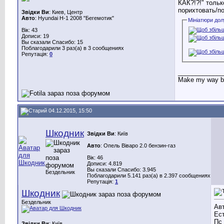
КАК?!?!" тольк
порихтовать/п
Звідки Ви
: Киев, Центр
Авто
: Hyundai H-1 2008 "Бегемотик"
Мініатюри до
Вік: 43
Дописи: 19
Вы сказали Спасибо: 15
Поблагодарили 3 раз(а) в 3 сообщениях
Репутація:
0
_____________
Make my way ba
04.12.2015, 15:50
Шкодник
Звідки Ви
: Київ
Авто
: Опель Віваро 2.0 бензин-газ
Вік: 46
Дописи: 4.819
Вы сказали Спасибо: 3.945
Бездельник
Поблагодарили 5.141 раз(а) в 2.397 сообщениях
Репутація:
1
Шкодник
Бездельник
Ав
Ес
Пс 
Звідки Ви
: Київ