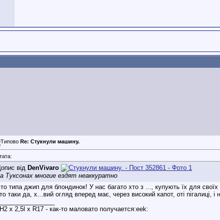
Re: Стукнули машину.
тата:
опис від
DenVivaro
а Туксонах многие ездят неаккуратно
то типа джип для блондинок! У нас багато хто з ..., купують їх для своїх
то таки да, х...вий огляд вперед має, через високий капот, оті пігалиці, 
________________
H2 х 2,5l x R17 - как-то маловато получается:eek: