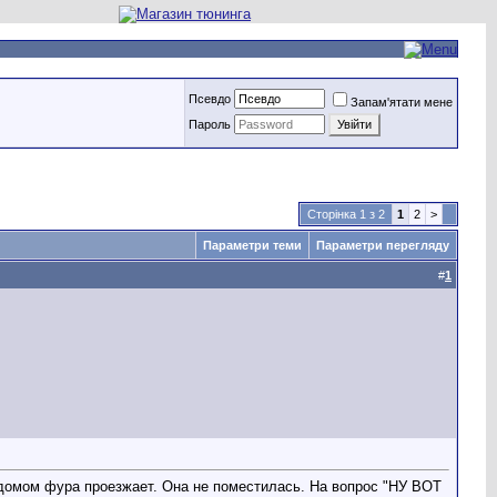
Псевдо
Запам'ятати мене
Пароль
Сторінка 1 з 2
1
2
>
Параметри теми
Параметри перегляду
#
1
 домом фура проезжает. Она не поместилась. На вопрос "НУ ВОТ