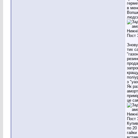
герме
в мен
Вопше
людсь
Знову
тих с
"газо
резин
прода
запро
кращу
поліу
з "уа
Як ра
аморт
примі
це са
Купив
по 20 
гайки
встав