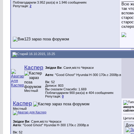
Поблагодарили 3.952 раз(а) в 1.946 сообщениях
Всю ж
Репутація:
2
так чт
вспомн
старост
старост
склеро
16.10.2015, 15:25
Каспер
Звідки Ви
: Саня,місто Черкаси
Авто
: "Good Ghost" Hyundai H-300 170к.с 2008р.в
Вік: 52
Дописи: 803
Вы сказали Спасибо: 1.669
Местный
Поблагодарили 900 раз(а) в 404 сообщениях
Репутація:
0
Каспер
аморт
Местный
сайле
Цитата
Звідки Ви
: Саня,місто Черкаси
Допи
Авто
: "Good Ghost" Hyundai H-300 170к.с 2008р.в
Вік: 52