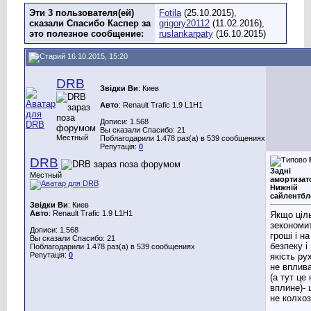
Эти 3 пользователя(ей)
Fotila
(25.10.2015),
сказали Спасибо Каспер за
grigory20112
(11.02.2016),
это полезное сообщение:
ruslankarpaty
(16.10.2015)
16.10.2015, 15:20
DRB
Звідки Ви
: Киев
Авто
: Renault Trafic 1.9 L1H1
Дописи: 1.568
Вы сказали Спасибо: 21
Местный
Поблагодарили 1.478 раз(а) в 539 сообщениях
Репутація:
0
DRB
Задні
Местный
амортизат
Нижній
сайлентбл
Звідки Ви
: Киев
Авто
: Renault Trafic 1.9 L1H1
Якщо ціл
зекономи
Дописи: 1.568
гроші і на
Вы сказали Спасибо: 21
безпеку і
Поблагодарили 1.478 раз(а) в 539 сообщениях
Репутація:
0
якість ру
не вплив
(а тут це 
вплине)- 
не колхоз