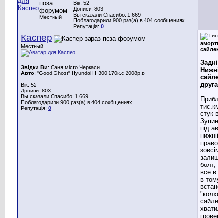
Вік: 52
Дописи: 803
Вы сказали Спасибо: 1.669
Местный
Поблагодарили 900 раз(а) в 404 сообщениях
Репутація:
0
Каспер
аморт
Местный
сайле
Задні
Звідки Ви
: Саня,місто Черкаси
Нижн
Авто
: "Good Ghost" Hyundai H-300 170к.с 2008р.в
сайл
друга
Вік: 52
Дописи: 803
Вы сказали Спасибо: 1.669
Прибл
Поблагодарили 900 раз(а) в 404 сообщениях
тис.к
Репутація:
0
стук в
Зупин
під а
нижні
право
зовсім
залиш
болт,
все в
в том
встан
"колх
сайле
хвати
грове