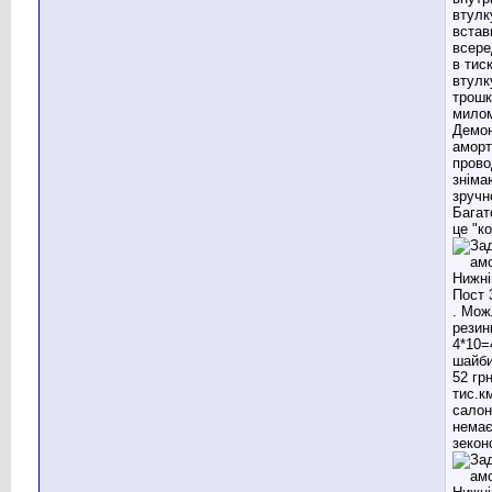
втулк
встав
всере
в тис
втулк
трошк
мило
Демо
аморт
прово
зніма
зручн
Багат
це "к
. Мож
резин
4*10=
шайби
52 гр
тис.к
салон
немає
зекон