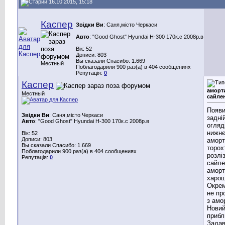
16.10.2015, 15:18
Каспер
Звідки Ви
: Саня,місто Черкаси
Авто
: "Good Ghost" Hyundai H-300 170к.с 2008р.в
Вік: 52
Дописи: 803
Вы сказали Спасибо: 1.669
Местный
Поблагодарили 900 раз(а) в 404 сообщениях
Репутація:
0
Каспер
аморт
Местный
сайле
Появи
Звідки Ви
: Саня,місто Черкаси
задній
Авто
: "Good Ghost" Hyundai H-300 170к.с 2008р.в
огляд
нижнє
Вік: 52
Дописи: 803
аморт
Вы сказали Спасибо: 1.669
торох
Поблагодарили 900 раз(а) в 404 сообщениях
розлі
Репутація:
0
сайле
аморт
харош
Окрем
не пр
з амо
Нови
прибл
Задав