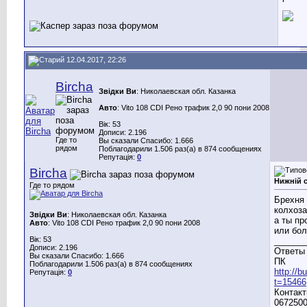
12.04.2017, 22:26
Bircha
Звідки Ви
: Николаевская обл. Казанка
Авто
: Vito 108 CDI Рено трафик 2,0 90 пони 2008
Вік: 53
Дописи: 2.196
Где то
Вы сказали Спасибо: 1.666
рядом
Поблагодарили 1.506 раз(а) в 874 сообщениях
Репутація:
0
Bircha
Нижній 
Где то рядом
Брехня 
колхоза
Звідки Ви
: Николаевская обл. Казанка
а ты пр
Авто
: Vito 108 CDI Рено трафик 2,0 90 пони 2008
или бо
Вік: 53
______
Дописи: 2.196
Ответы 
Вы сказали Спасибо: 1.666
ПК
Поблагодарили 1.506 раз(а) в 874 сообщениях
http://
Репутація:
0
t=15466
Контакт
0672500