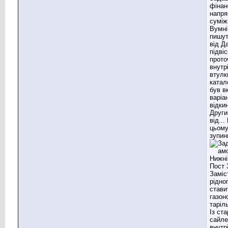
фінан
напря
суміж
Вумні
пишут
від Д
підвіс
прото
внутр
втулк
катал
був в
варіа
відки
Други
від..
цьому
зупин
Заміс
рідно
стави
газон
таріл
Із ста
сайле
внутр