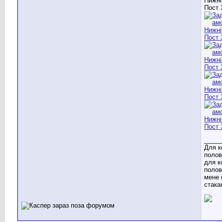
_____
Для к
полов
для к
полов
мене 
стака