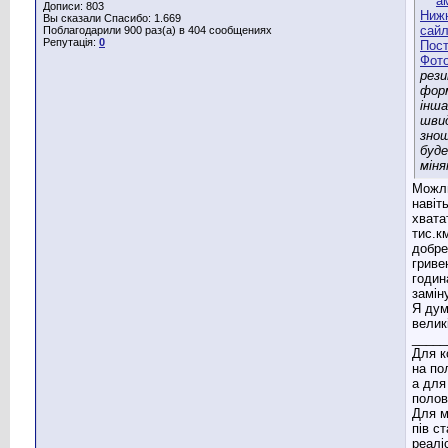
Дописи: 803
Вы сказали Спасибо: 1.669
Поблагодарили 900 раз(а) в 404 сообщениях
Репутація:
0
рези
фор
інша
шви
зно
буд
мін
Можл
навіт
хвата
тис.к
добре
гриве
годин
замін
Я дум
велик
_____
Для к
на по
а для
полов
Для м
пів с
реаліс