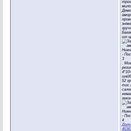
трош
мило
Дем
амор
пров
знім
зруч
Бага
шо ц
. Мо
рези
4*10
шайб
52 гр
тис.
сало
нема
зеко
Долу
4536