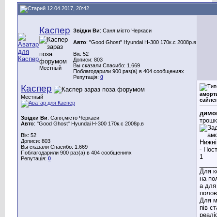
12.04.2017, 20:42
Каспер
Звідки Ви
: Саня,місто Черкаси
Авто
: "Good Ghost" Hyundai H-300 170к.с 2008р.в
Вік: 52
Дописи: 803
Вы сказали Спасибо: 1.669
Местный
Поблагодарили 900 раз(а) в 404 сообщениях
Репутація:
0
Каспер
аморт
Местный
сайле
димо
Звідки Ви
: Саня,місто Черкаси
трошк
Авто
: "Good Ghost" Hyundai H-300 170к.с 2008р.в
Вік: 52
Дописи: 803
Вы сказали Спасибо: 1.669
Поблагодарили 900 раз(а) в 404 сообщениях
Репутація:
0
_____
Для к
на по
а для
полов
Для м
пів с
реаліс