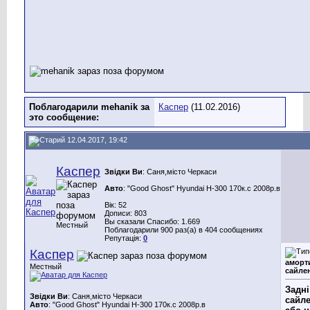
Поблагодарили mehanik за
Каспер
(11.02.2016)
это сообщение:
12.04.2017, 19:42
Каспер
Звідки Ви
: Саня,місто Черкаси
Авто
: "Good Ghost" Hyundai H-300 170к.с 2008р.в
Вік: 52
Дописи: 803
Вы сказали Спасибо: 1.669
Местный
Поблагодарили 900 раз(а) в 404 сообщениях
Репутація:
0
Каспер
аморт
Местный
сайле
Задні
Звідки Ви
: Саня,місто Черкаси
сайле
Авто
: "Good Ghost" Hyundai H-300 170к.с 2008р.в