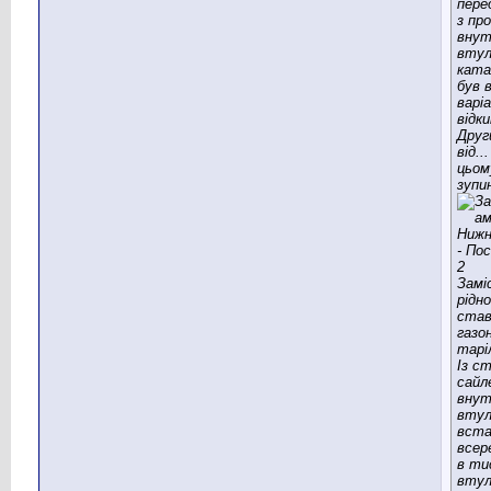
перед
з пр
внут
втул
ката
був 
варі
відк
Друг
від..
цьом
зупи
Замі
рідн
став
газо
тарі
Із с
сайл
вну
втул
вста
всер
в ти
втул