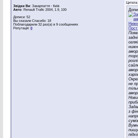
Цитата:
Звідки Ви
: Закарпаття - Київ
Допи
Авто
: Renault Trafic 2004, 1.9, 100
Дописи: 52
Вы сказали Спасибо: 18
Поблагодарили 32 раз(а) в 9 сообщениях
Репутація:
0
Появ
задні
огля
нижн
амор
торо
розл
сайл
амор
харо
Окре
не п
тіль
амор
Нови
приб
Зада
з фі
напр
сумі
Вумн
пиш
підхо