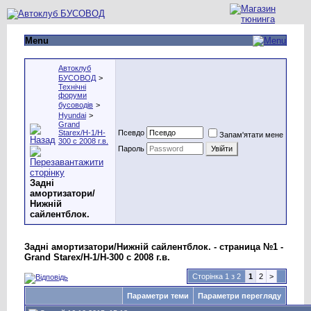
Menu
Автоклуб
БУСОВОД
>
Технічні
форуми
бусоводів
>
Hyundai
>
Grand
Starex/H-1/H-
Псевдо
Запам'ятати мене
300 с 2008 г.в.
Пароль
Задні
амортизатори/
Нижній
сайлентблок.
Задні амортизатори/Нижній сайлентблок. - страница №1 -
Grand Starex/H-1/H-300 с 2008 г.в.
Сторінка 1 з 2
1
2
>
Параметри теми
Параметри перегляду