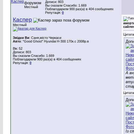
Дописи: 803
Вы сказали Спасибо: 1.669
Местный
Поблагодарили 900 раз(а) в 404 сообщениях
Репутація:
0
Каспер
аморт
Местный
сайле
Цитата
Звідки Ви
: Саня,місто Черкаси
Допи
Авто
: "Good Ghost" Hyundai H-300 170к.с 2008р.в
Вік: 52
Дописи: 803
Вы сказали Спасибо: 1.669
Поблагодарили 900 раз(а) в 404 сообщениях
Репутація:
0
А в
мет
вту
ста
Цитата
Допи
Із с