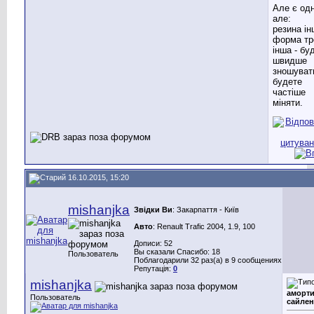
Але є од
але:
резина ін
форма тр
інша - бу
швидше
зношуват
будете
частіше
міняти.
16.10.2015, 15:20
mishanjka
Звідки Ви
: Закарпаття - Київ
Авто
: Renault Trafic 2004, 1.9, 100
Дописи: 52
Вы сказали Спасибо: 18
Пользователь
Поблагодарили 32 раз(а) в 9 сообщениях
Репутація:
0
mishanjka
аморти
Пользователь
сайлен