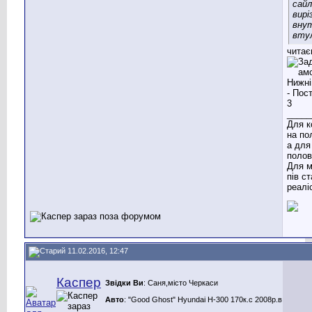
сай
вирі
вну
втул
читає
_____
Для к
на по
а для
полов
Для м
пів с
реаліс
11.02.2016, 12:47
Каспер
Звідки Ви
: Саня,місто Черкаси
Авто
: "Good Ghost" Hyundai H-300 170к.с 2008р.в