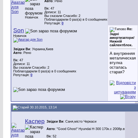
Авто
: Рено
Вік: 47
Дописи: 11
Вы сказали Спасибо: 2
Новичок
Поблагодарили 0 раз(а) в 0 сообщениях
Репутація:
0
Son
Re:
Задні
Новичок
амортизатори/
Нижній
сайлентблок.
Звідки Ви
: Украина,Киев
Авто
: Рено
А внутренняя
металическая
Вік: 47
втулка
Дописи: 11
осталась
Вы сказали Спасибо: 2
Поблагодарили 0 раз(а) в 0 сообщениях
старая?
Репутація:
0
30.10.2015, 13:14
Каспер
Звідки Ви
: Саня,місто Черкаси
Авто
: "Good Ghost" Hyundai H-300 170к.с 2008р.в
Вік: 52