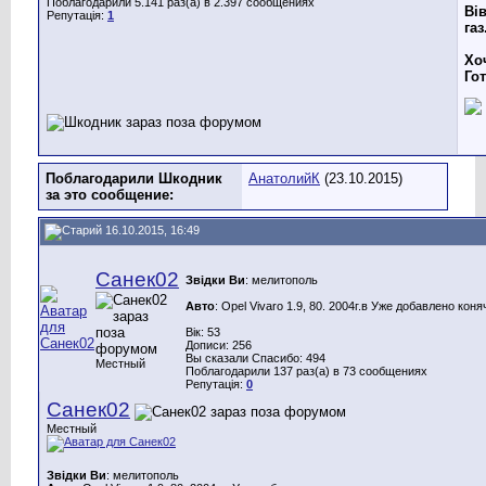
Поблагодарили 5.141 раз(а) в 2.397 сообщениях
Вів
Репутація:
1
газ
Хо
Го
Поблагодарили Шкодник
АнатолийК
(23.10.2015)
за это сообщение:
16.10.2015, 16:49
Санек02
Звідки Ви
: мелитополь
Авто
: Opel Vivaro 1.9, 80. 2004г.в Уже добавлено коня
Вік: 53
Дописи: 256
Вы сказали Спасибо: 494
Местный
Поблагодарили 137 раз(а) в 73 сообщениях
Репутація:
0
Санек02
Местный
Звідки Ви
: мелитополь