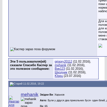
прибл
поки 
норма
наблю
_____
Для к
полов
для к
полов
мене 
стака
Эти 5 пользователя(ей)
grigory20112
(11.02.2016),
сказали Спасибо Каспер за
mehanik
(11.02.2016),
это полезное сообщение:
Вик123
(11.02.2016),
Шкодник
(11.02.2016),
Юрец
(23.07.2016)
11.02.2016, 19:22
mehanik
Звідки Ви
: Харьков
Авто
: Були у дідуся два прикольних буся- один білий, 
Вік: 65