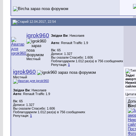
12.04.2017, 22:54
igrok960
Звідки Ви
: Николаев
Авто
: Renault Traffic 1.9
Вік: 65
Дописи: 1.327
Вы сказали Спасибо: 1.606
Местный
Поблагодарили 1.012 раз(а) в 756 сообщениях
Репутація:
1
igrok960
Задні
Местный
аморт
Нижні
сайле
Звідки Ви
: Николаев
Авто
: Renault Traffic 1.9
Цитата
Допи
Вік: 65
Дописи: 1.327
Birc
Вы сказали Спасибо: 1.606
Поблагодарили 1.012 раз(а) в 756 сообщениях
Репутація:
1