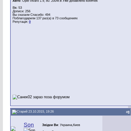
Авто
: Opel Vivaro 1.9, 80. 2004г.в Уже добавлено конячек
Вік: 53
Дописи: 256
Вы сказали Спасибо: 494
Поблагодарили 137 раз(а) в 73 сообщениях
Репутація:
0
23.10.2015, 19:26
#
8
Son
Звідки Ви
: Украина,Киев