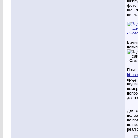
шайбу
фото 
ще і 
що м
Виліч
покуп
Пізні
https:
вроді
щупав
номер
попро
досві
_____
Для к
полов
на по
це пр
реаліс