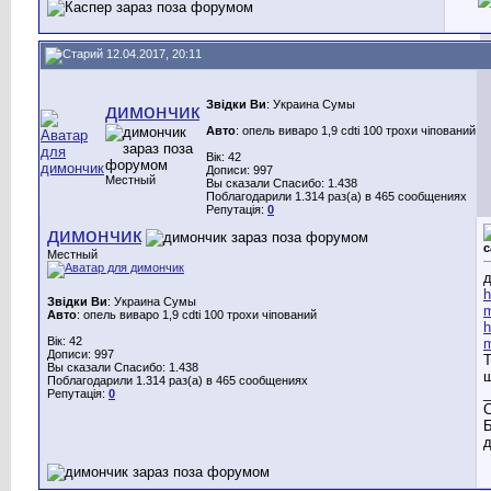
12.04.2017, 20:11
Звідки Ви
: Украина Сумы
димончик
Авто
: опель виваро 1,9 cdti 100 трохи чіпований
Вік: 42
Дописи: 997
Местный
Вы сказали Спасибо: 1.438
Поблагодарили 1.314 раз(а) в 465 сообщениях
Репутація:
0
димончик
с
Местный
д
h
Звідки Ви
: Украина Сумы
m
Авто
: опель виваро 1,9 cdti 100 трохи чіпований
h
Вік: 42
m
Дописи: 997
Т
Вы сказали Спасибо: 1.438
Поблагодарили 1.314 раз(а) в 465 сообщениях
_
Репутація:
0
С
Б
д