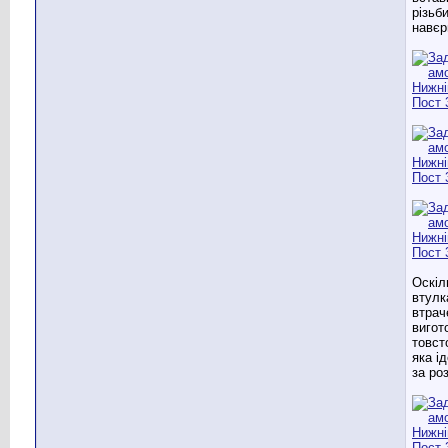
різьб
навєр
Оскіл
втулк
втрач
вигот
товст
яка і
за ро