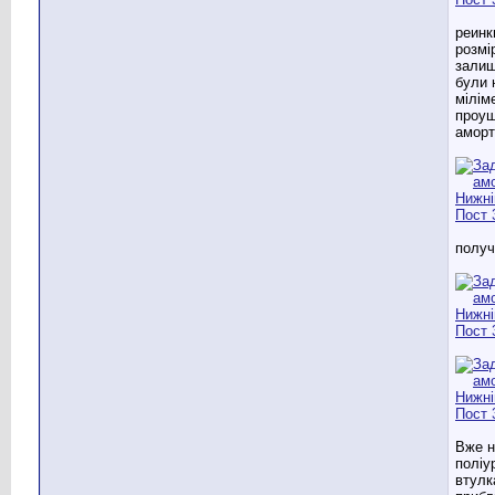
реинк
розмі
залиш
були 
мілім
проу
аморт
получ
Вже н
поліу
втулк