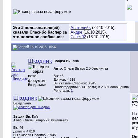
Эти 3 пользователя(ей)
АнатолийК
(23.10.2015),
сказали Спасибо Каспер за
Андре
(16.10.2015),
это полезное сообщение:
Санек02
(16.10.2015)
16.10.2015, 15:37
Шкодник
Звідки Ви
: Київ
Авто
: Опель Віваро 2.0 бензин-газ
Вік: 46
Дописи: 4.819
Вы сказали Спасибо: 3.945
Бездельник
Поблагодарили 5.141 раз(а) в 2.397 сообщениях
Репутація:
1
Шкодник
амо
Бездельник
сай
На 
Звідки Ви
: Київ
дел
Авто
: Опель Віваро 2.0 бензин-газ
ре
вту
Вік: 46
Дописи: 4.819
__
Вы сказали Спасибо: 3.945
Оп