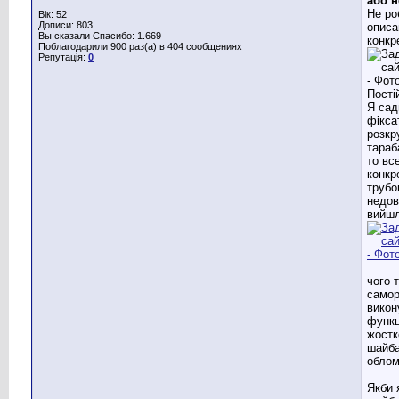
або н
Не ро
Вік: 52
Дописи: 803
описа
Вы сказали Спасибо: 1.669
конкр
Поблагодарили 900 раз(а) в 404 сообщениях
Репутація:
0
Пості
Я сад
фікса
розкр
тараб
то вс
конкр
трубо
недов
вийш
чого 
самор
викон
функц
жостк
шайба
облом
Якби 