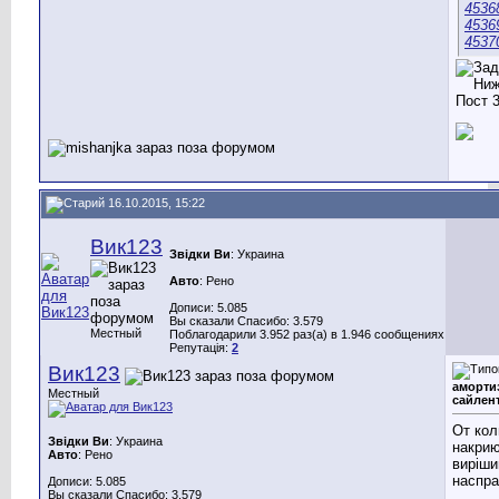
4536
4536
4537
16.10.2015, 15:22
Вик123
Звідки Ви
: Украина
Авто
: Рено
Дописи: 5.085
Вы сказали Спасибо: 3.579
Местный
Поблагодарили 3.952 раз(а) в 1.946 сообщениях
Репутація:
2
Вик123
аморти
Местный
сайлен
От кол
Звідки Ви
: Украина
накриют
Авто
: Рено
виріши
наспра
Дописи: 5.085
Вы сказали Спасибо: 3.579
______