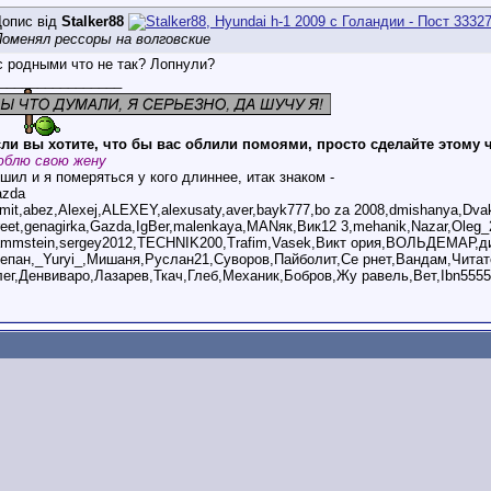
опис від
Stalker88
оменял рессоры на волговские
с родными что не так? Лопнули?
________________
ли вы хотите, что бы вас облили помоями, просто сделайте этому 
блю свою жену
шил и я померяться у кого длиннее, итак знаком -
azda
mit,abez,Alexej,ALEXEY,alexusaty,aver,bayk777,bo za 2008,dmishanya,Dv
reet,genagirka,Gazda,IgBer,malenkaya,MANяк,Вик12 3,mehanik,Nazar,Oleg_
ammstein,sergey2012,TECHNIK200,Trafim,Vasek,Викт ория,ВОЛЬДЕМАР,ди
епан,_Yuryi_,Мишаня,Руслан21,Суворов,Пайболит,Се рнет,Вандам,Читат
ег,Денвиваро,Лазарев,Ткач,Глеб,Механик,Бобров,Жу равель,Вет,Ibn5555