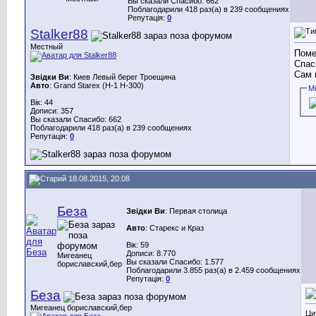
Вы сказали Спасибо: 662
Поблагодарили 418 раз(а) в 239 сообщениях
Репутація:
0
Stalker88
Местный
Поме
Спас
Сам 
Звідки Ви
: Киев Левый берег Троещина
Авто
: Grand Starex (H-1 H-300)
М
Вік: 44
Дописи: 357
Вы сказали Спасибо: 662
Поблагодарили 418 раз(а) в 239 сообщениях
Репутація:
0
18.08.2015, 20:08
Беза
Звідки Ви
: Первая столица
Авто
: Старекс и Краз
Вік: 59
Дописи: 8.770
Мигеанец
Вы сказали Спасибо: 1.577
бориславский,бер
Поблагодарили 3.855 раз(а) в 2.459 сообщениях
Репутація:
0
Беза
Мигеанец бориславский,бер
Ци