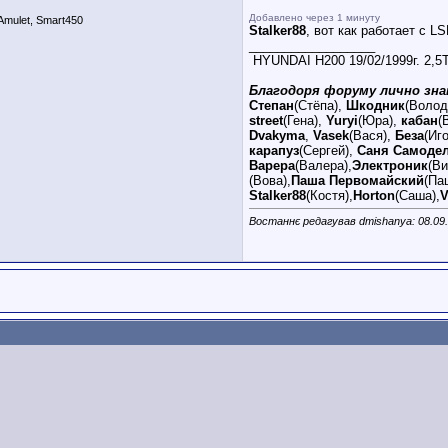
Добавлено через 1 минуту
mulet, Smart450
Stalker88
, вот как работает с LS
__________________
HYUNDAI H200 19/02/1999г. 2,
Благодоря форуму лично зна
Степан
(Стёпа),
Шкодник
(Волод
street
(Гена),
Yuryi
(Юра),
кабан
(
Dvakyma
,
Vasek
(Вася),
Беза
(Иг
карапуз
(Сергей),
Саня Самоде
Варера
(Валера),
Электроник
(В
(Вова),
Паша Первомайский
(Па
Stalker88
(Костя),
Horton
(Саша),
V
Востаннє редагував dmishanya: 08.09