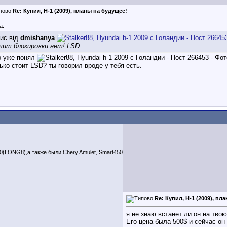
Re: Купил, H-1 (2009), планы на будущее!
а:
ис від
dmishanya
чит блокировки нет! LSD
о уже понял
ько стоит LSD? ты говорил вроде у тебя есть.
LONG8),а также были Chery Amulet, Smart450
Re: Купил, H-1 (2009), пл
я не знаю встанет ли он на тво
Его цена была 500$ и сейчас он