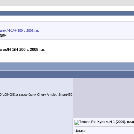
arex/H-1/H-300 с 2008 г.в.
ндии
ex/H-1/H-300 с 2008 г.в.
LONG8),а также были Chery Amulet, Smart450
Re: Купил, H-1 (2009), пл
Цитата: