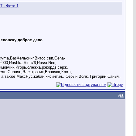
человеку доброе дело
akyma,ВазХельсинг,Витос свп,Gena-
2000,Rashka,Rich76,RossoNeri,
мончик,Игорь,олежка,рэкордз,серж,
ель,Славян,Электроник,Вовачка,Кро т,
 а также МаксРус,кабан,кисинтин...Серый Волк, Григорий Саныч.
#
68