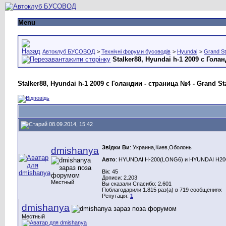
Menu
Автоклуб БУСОВОД
>
Технічні форуми бусоводів
>
Hyundai
>
Grand St
Stalker88, Hyundai h-1 2009 с Гола
Stalker88, Hyundai h-1 2009 с Голандии - страница №4 - Grand Star
08.09.2014, 15:42
Звідки Ви
: Украина,Киев,Оболонь
dmishanya
Авто
: HYUNDAI H-200(LONG6) и HYUNDAI H200(
Вік: 45
Дописи: 2.203
Местный
Вы сказали Спасибо: 2.601
Поблагодарили 1.815 раз(а) в 719 сообщениях
Репутація:
1
dmishanya
Местный