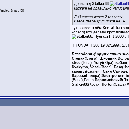
Допис від
Stalker88
Может не правильно написал))
mulet, Smart450
Добавлено через 2 минуты
Везде левое крутится на H-1
Тут вопрос в чём Костя! Ты ког
колесо) что делало противополо
__________________
HYUNDAI H200 19/02/1999г. 2,
Благодоря форуму лично зна
Степан
(Стёпа),
Шкодник
(Волод
street
(Гена),
Yuryi
(Юра),
кабан
(
Dvakyma
,
Vasek
(Вася),
Беза
(Иг
карапуз
(Сергей),
Саня Самоде
Варера
(Валера),
Электроник
(В
(Вова),
Паша Первомайский
(Па
Stalker88
(Костя),
Horton
(Саша),
V