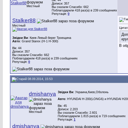
Дописи: 357
Местный
Вы сказали Спасибо: 662
Поблагодарили 418 раз(а) в 239 сообщениях
Репутація:
0
Stalker88
Местный
Цитат
Доп
Звідки Ви
: Киев Левый берег Троещина
кру
Авто
: Grand Starex (H-1 H-300)
В об
Вік: 44
Дописи: 357
Вы сказали Спасибо: 662
Поблагодарили 418 раз(а) в 239 сообщениях
Репутація:
0
08.09.2014, 15:53
Звідки Ви
: Украина,Киев,Оболонь
dmishanya
Авто
: HYUNDAI H-200(LONG6) и HYUNDAI H200(
Вік: 45
Дописи: 2.203
Местный
Вы сказали Спасибо: 2.601
Поблагодарили 1.815 раз(а) в 719 сообщениях
Репутація:
1
dmishanya