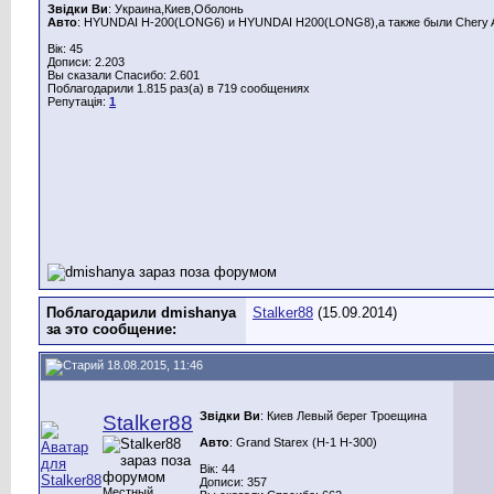
Звідки Ви
: Украина,Киев,Оболонь
Авто
: HYUNDAI H-200(LONG6) и HYUNDAI H200(LONG8),а также были Chery A
Вік: 45
Дописи: 2.203
Вы сказали Спасибо: 2.601
Поблагодарили 1.815 раз(а) в 719 сообщениях
Репутація:
1
Поблагодарили dmishanya
Stalker88
(15.09.2014)
за это сообщение:
18.08.2015, 11:46
Звідки Ви
: Киев Левый берег Троещина
Stalker88
Авто
: Grand Starex (H-1 H-300)
Вік: 44
Дописи: 357
Местный