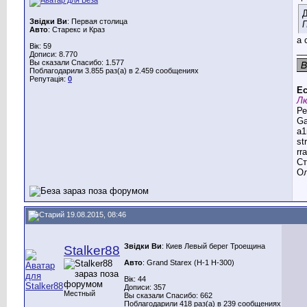
Д
Звідки Ви
: Первая столица
П
Авто
: Старекс и Краз
а 
Вік: 59
__
Дописи: 8.770
Вы сказали Спасибо: 1.577
Поблагодарили 3.855 раз(а) в 2.459 сообщениях
Репутація:
0
Ес
Лю
Ре
G
a1
st
rr
Ст
Ол
19.08.2015, 08:46
Звідки Ви
: Киев Левый берег Троещина
Stalker88
Авто
: Grand Starex (H-1 H-300)
Вік: 44
Дописи: 357
Местный
Вы сказали Спасибо: 662
Поблагодарили 418 раз(а) в 239 сообщениях