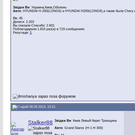
Звідки Ви
: Украина,Киев,Оболонь
Авто
: HYUNDAI H-200(LONG6) и HYUNDAI H200(LONG8),а также были Chery A
Вік: 45
Дописи: 2.203
Вы сказали Спасибо: 2.601
Поблагодарили 1.815 раз(а) в 719 сообщениях
Репутація:
1
08.09.2014, 15:51
Звідки Ви
: Киев Левый берег Троещина
Stalker88
Авто
: Grand Starex (H-1 H-300)
Вік: 44