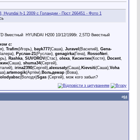
сь
5TD 8местный
HYUNDAI H200 10/12/1998г. 2,5TD 8местный
ком с:
я),
Trafim
(Игорь),
bayk777
(Саша),
Juravel
(Василий),
Gena-
Валера),
Руслан-21
(Руслан),
genagirka
(Гена),
RossoNeri
,
орь),
Rashka
,
SUVOROV
(Стас),
olexa
,
Кисинтин
(Костя),
Docent
,
лкин
(Саша),
shuma34
(Сергей),
италий),
irina2390
(Сергей),
alexusaty
(Саша),
Kievsiti
(Саша),
Voha
ша),
artemogik
(Артём),
Вольдемар
(Вова),
olodyabsc
(Володя)
Sgas
(Сергей), мож кого забыл?
#
64