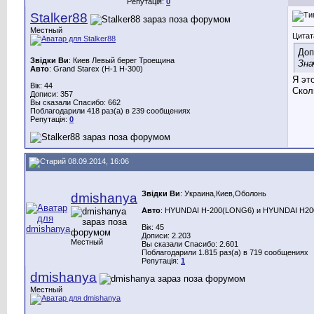
Репутація:
0
Stalker88
Местный
Цитат
Доп
Звідки Ви
: Киев Левый берег Троещина
Зна
Авто
: Grand Starex (H-1 H-300)
Я эт
Вік: 44
Скол
Дописи: 357
Вы сказали Спасибо: 662
Поблагодарили 418 раз(а) в 239 сообщениях
Репутація:
0
08.09.2014, 16:06
Звідки Ви
: Украина,Киев,Оболонь
dmishanya
Авто
: HYUNDAI H-200(LONG6) и HYUNDAI H200(
Вік: 45
Дописи: 2.203
Местный
Вы сказали Спасибо: 2.601
Поблагодарили 1.815 раз(а) в 719 сообщениях
Репутація:
1
dmishanya
Местный