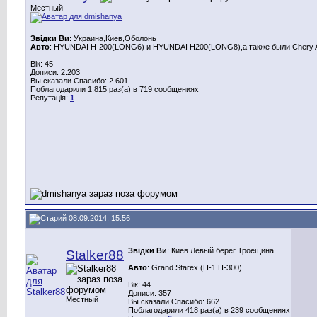
Местный
Звідки Ви
: Украина,Киев,Оболонь
Авто
: HYUNDAI H-200(LONG6) и HYUNDAI H200(LONG8),а также были Chery A
Вік: 45
Дописи: 2.203
Вы сказали Спасибо: 2.601
Поблагодарили 1.815 раз(а) в 719 сообщениях
Репутація:
1
08.09.2014, 15:56
Звідки Ви
: Киев Левый берег Троещина
Stalker88
Авто
: Grand Starex (H-1 H-300)
Вік: 44
Дописи: 357
Местный
Вы сказали Спасибо: 662
Поблагодарили 418 раз(а) в 239 сообщениях