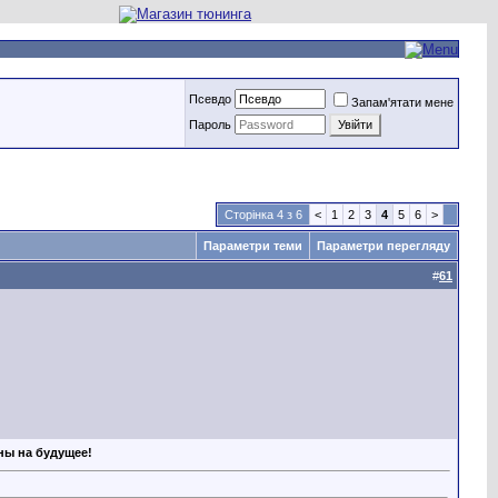
Псевдо
Запам'ятати мене
Пароль
Сторінка 4 з 6
<
1
2
3
4
5
6
>
Параметри теми
Параметри перегляду
#
61
аны на будущее!