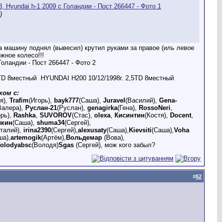
)
да машину поднял (вывесил) крутил руками за правое (иль левое
жное колесо!!!
5TD 8местный
HYUNDAI H200 10/12/1998г. 2,5TD 8местный
ком с:
я),
Trafim
(Игорь),
bayk777
(Саша),
Juravel
(Василий),
Gena-
Валера),
Руслан-21
(Руслан),
genagirka
(Гена),
RossoNeri
,
орь),
Rashka
,
SUVOROV
(Стас),
olexa
,
Кисинтин
(Костя),
Docent
,
лкин
(Саша),
shuma34
(Сергей),
италий),
irina2390
(Сергей),
alexusaty
(Саша),
Kievsiti
(Саша),
Voha
ша),
artemogik
(Артём),
Вольдемар
(Вова),
olodyabsc
(Володя)
Sgas
(Сергей), мож кого забыл?
#
62