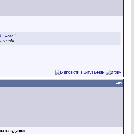
олесо!!!
#
63
аны на будущее!