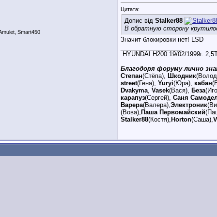
Цитата:
Допис від
Stalker88
В обратную сторону крутило
mulet, Smart450
Значит блокировки нет! LSD
__________________
HYUNDAI H200 19/02/1999г. 2,
Благодоря форуму лично зна
Степан
(Стёпа),
Шкодник
(Волод
street
(Гена),
Yuryi
(Юра),
кабан
(
Dvakyma
,
Vasek
(Вася),
Беза
(Иг
карапуз
(Сергей),
Саня Самоде
Варера
(Валера),
Электроник
(В
(Вова),
Паша Первомайский
(Па
Stalker88
(Костя),
Horton
(Саша),
V