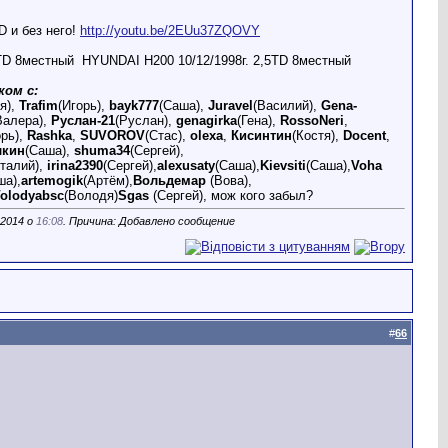
D и без него!
http://youtu.be/2EUu37ZQOVY
5TD 8местный
HYUNDAI H200 10/12/1998г. 2,5TD 8местный
ком с:
я),
Trafim
(Игорь),
bayk777
(Саша),
Juravel
(Василий),
Gena-
Валера),
Руслан-21
(Руслан),
genagirka
(Гена),
RossoNeri
,
орь),
Rashka
,
SUVOROV
(Стас),
olexa
,
Кисинтин
(Костя),
Docent
,
лкин
(Саша),
shuma34
(Сергей),
италий),
irina2390
(Сергей),
alexusaty
(Саша),
Kievsiti
(Саша),
Voha
ша),
artemogik
(Артём),
Вольдемар
(Вова),
olodyabsc
(Володя)
Sgas
(Сергей), мож кого забыл?
.2014 о
16:08
. Причина: Добавлено сообщение
#
66