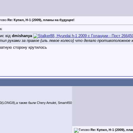
Re: Купил, H-1 (2009), планы на будущее!
а:
ис від
dmishanya
тил руками за правое (иль левое колесо) что делало противоположное к
ратную сторону крутилось
LONG8),а также были Chery Amulet, Smart450
Re: Купил, H-1 (2009), пл