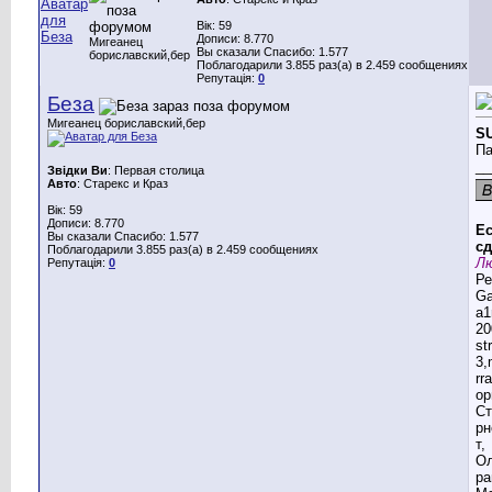
Вік: 59
Дописи: 8.770
Мигеанец
Вы сказали Спасибо: 1.577
бориславский,бер
Поблагодарили 3.855 раз(а) в 2.459 сообщениях
Репутація:
0
Беза
Мигеанец бориславский,бер
S
Па
__
Звідки Ви
: Первая столица
Авто
: Старекс и Краз
Вік: 59
Дописи: 8.770
Ес
Вы сказали Спасибо: 1.577
сд
Поблагодарили 3.855 раз(а) в 2.459 сообщениях
Лю
Репутація:
0
Ре
G
a1
20
st
3,
rr
ор
Ст
рн
т,
Ол
ра