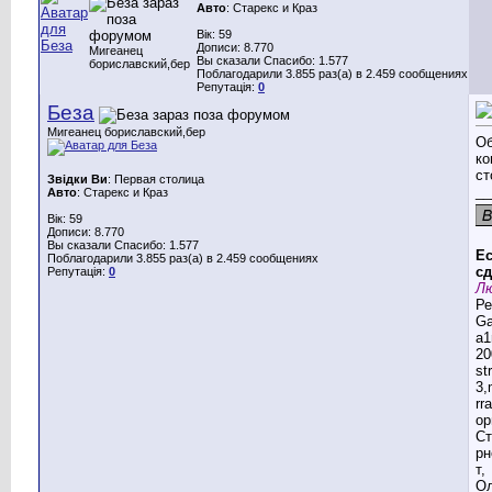
Авто
: Старекс и Краз
Вік: 59
Дописи: 8.770
Мигеанец
Вы сказали Спасибо: 1.577
бориславский,бер
Поблагодарили 3.855 раз(а) в 2.459 сообщениях
Репутація:
0
Беза
Мигеанец бориславский,бер
Об
ко
ст
Звідки Ви
: Первая столица
__
Авто
: Старекс и Краз
Вік: 59
Дописи: 8.770
Вы сказали Спасибо: 1.577
Ес
Поблагодарили 3.855 раз(а) в 2.459 сообщениях
сд
Репутація:
0
Лю
Ре
G
a1
20
st
3,
rr
ор
Ст
рн
т,
Ол