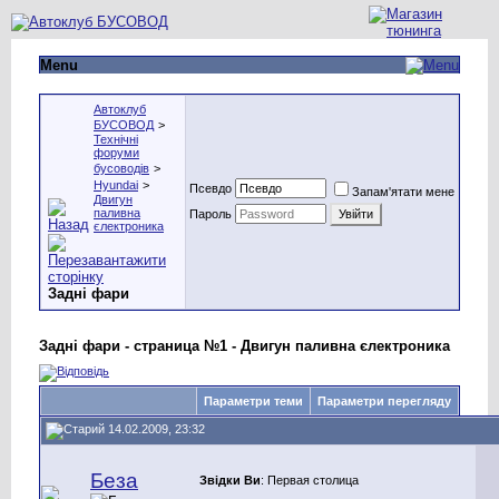
Menu
Автоклуб
БУСОВОД
>
Технічні
форуми
бусоводів
>
Hyundai
>
Псевдо
Запам'ятати мене
Двигун
паливна
Пароль
єлектроника
Задні фари
Задні фари - страница №1 - Двигун паливна єлектроника
Параметри теми
Параметри перегляду
14.02.2009, 23:32
Беза
Звідки Ви
: Первая столица