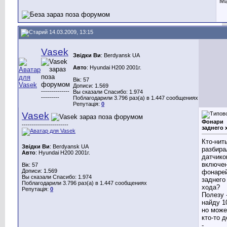
Ма
14.03.2009, 13:15
Vasek
Звідки Ви
: Berdyansk UA
Авто
: Hyundai H200 2001г.
Вік: 57
Дописи: 1.569
--------------
Вы сказали Спасибо: 1.974
---------
Поблагодарили 3.796 раз(а) в 1.447 сообщениях
Репутація:
0
Vasek
Фонари
-----------------------
заднего 
Кто-нит
Звідки Ви
: Berdyansk UA
разбира
Авто
: Hyundai H200 2001г.
датчико
включе
Вік: 57
Дописи: 1.569
фонаре
Вы сказали Спасибо: 1.974
заднего
Поблагодарили 3.796 раз(а) в 1.447 сообщениях
хода?
Репутація:
0
Полезу 
найду 1
но може
кто-то 
-