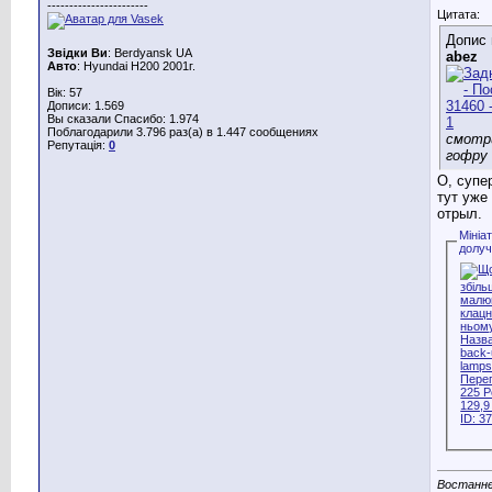
-----------------------
Цитата:
Допис 
Звідки Ви
: Berdyansk UA
abez
Авто
: Hyundai H200 2001г.
Вік: 57
Дописи: 1.569
Вы сказали Спасибо: 1.974
Поблагодарили 3.796 раз(а) в 1.447 сообщениях
смотр
Репутація:
0
гофру 
О, супер
тут уже
отрыл.
Мініа
долу
Востанн