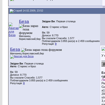
14.02.2009, 23:52
Беза
Звідки Ви
: Первая столица
Авто
: Старекс и Краз
Вік: 59
Дописи: 8.770
Мигеанец
Вы сказали Спасибо: 1.577
бориславский,бер
Поблагодарили 3.855 раз(а) в 2.459 сообщениях
Репутація:
0
Беза
Мигеанец бориславский,бер
У 
__
Звідки Ви
: Первая столица
Авто
: Старекс и Краз
Вік: 59
Ес
Дописи: 8.770
сд
Вы сказали Спасибо: 1.577
Лю
Поблагодарили 3.855 раз(а) в 2.459 сообщениях
Ре
Репутація:
0
G
a1
20
st
3,
rr