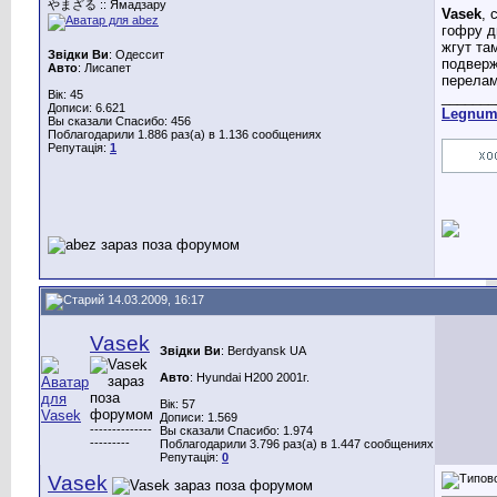
やまざる :: Ямадзару
Vasek
, 
гофру д
жгут та
Звідки Ви
: Одессит
подвер
Авто
: Лисапет
перела
Вік: 45
_______
Дописи: 6.621
Legnu
Вы сказали Спасибо: 456
Поблагодарили 1.886 раз(а) в 1.136 сообщениях
Репутація:
1
14.03.2009, 16:17
Vasek
Звідки Ви
: Berdyansk UA
Авто
: Hyundai H200 2001г.
Вік: 57
Дописи: 1.569
--------------
Вы сказали Спасибо: 1.974
---------
Поблагодарили 3.796 раз(а) в 1.447 сообщениях
Репутація:
0
Vasek