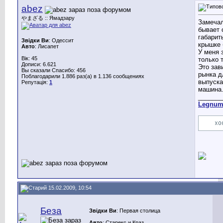
abez
やまざる :: Ямадзару
Замечал
бывает 
габарит
Звідки Ви
: Одессит
крышке 
Авто
: Лисапет
У меня 
Вік: 45
только 
Дописи: 6.621
Это зав
Вы сказали Спасибо: 456
рынка д
Поблагодарили 1.886 раз(а) в 1.136 сообщениях
выпуска
Репутація:
1
машина
_______
Legnu
15.02.2009, 10:54
Беза
Звідки Ви
: Первая столица
Авто
: Старекс и Краз