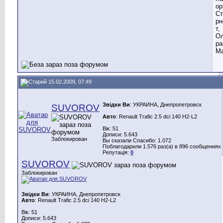
ор
Ст
рн
т,
Ол
ра
Ма
15.02.2009, 07:49
Звідки Ви
: УКРАИНА, Днепропетровск
SUVOROV
Авто
: Renault Trafic 2.5 dci 140 H2-L2
Вік: 51
Дописи: 5.643
Заблокирован
Вы сказали Спасибо: 1.072
Поблагодарили 1.576 раз(а) в 896 сообщениях
Репутація:
0
SUVOROV
Заблокирован
Звідки Ви
: УКРАИНА, Днепропетровск
Авто
: Renault Trafic 2.5 dci 140 H2-L2
Вік: 51
Дописи: 5.643