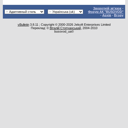
Зворотній зв'язок
-
Форум АК "BUSOVOD"
-
Архів
-
Вгору
vBulletin
3.8.11 ; Copyright © 2000-2026 Jelsoft Enterprises Limited
Переклад: ©
Віталій Стопчанський
, 2004-2010
busovod_ua©