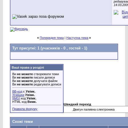
редагува
14.03.200
«
Попередня тема
|
Наступна тема
»
Тут присутні: 1
(учасників - 0 , гостей - 1)
Ваші права у розділі
Ви
не можете
створювати теми
Ви
не можете
писати дописи
Ви
не можете
долучати файли
Ви
не можете
редагувати дописи
BB-код
є
Увімк.
Усмішки
Увімк.
[IMG]
код
Увімк.
HTML код
Вимк.
Швидкий перехід
Правила форуму
Схожі теми