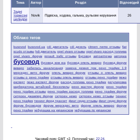
Тема
Автор
Розділ
Відповідей
Задні
тормозні
Novik
Підвіска, ходова, гальма, рульове керування
26
циліндри
Облако тегов
busovod
busovod.ua
cdi двигатель
cdi дизель
citroen nemo отзывы
fiat
scudo отзывы
hdi двигатель
opel vivaro отзывы
opel vivaro расход топлива
opel vivaro форум
renault trafic отзывы
Бусовод
автоаптечка
авториа
бусовод
бусовод ком юа
бусовод опель виваро
бусовод форум
виваро
забилась канализация
замена ремня грм рено трафик 1.9
мерседес вито форум
опель виваро форум
отзывы о опель виваро
отзывы о рено трафик
отзывы опель виваро
отзывы рено трафик
пежо
експерт
пежо експерт форум
расход топлива рено трафик
регулировка
карбюратора китайской бензопилы
рено мастер форум
рено трафик
рено трафик отзывы
рено трафик расход топлива
рено трафик форум
ситроен джампер форум
ситроен немо
ситроен немо отзывы
тюнинг
рено трафик
тюнинг форд транзит
фиат скудо отзывы
фиат скудо форум
форум бусоводов
форум мерседес вито
форум опель виваро
форум
рено трафик
чебурашка на украинском
чебурашка по украински
Часовий пояс GMT +2. Поточний час:
22:24
.