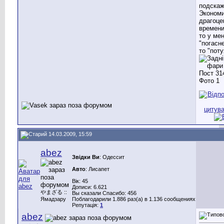
подскаж
Эконом
драгоце
времени
то у мен
"погасне
то "поту
14.03.2009, 15:59
abez
Звідки Ви
: Одессит
Авто
: Лисапет
Вік: 45
Дописи: 6.621
やまざる ::
Вы сказали Спасибо: 456
Ямадзару
Поблагодарили 1.886 раз(а) в 1.136 сообщениях
Репутація:
1
abez