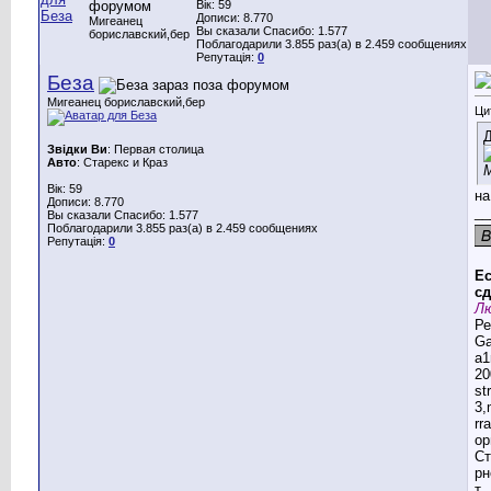
Вік: 59
Дописи: 8.770
Мигеанец
Вы сказали Спасибо: 1.577
бориславский,бер
Поблагодарили 3.855 раз(а) в 2.459 сообщениях
Репутація:
0
Беза
Мигеанец бориславский,бер
Ци
Д
Звідки Ви
: Первая столица
Авто
: Старекс и Краз
М
Вік: 59
на
Дописи: 8.770
__
Вы сказали Спасибо: 1.577
Поблагодарили 3.855 раз(а) в 2.459 сообщениях
Репутація:
0
Ес
сд
Лю
Ре
G
a1
20
st
3,
rr
ор
Ст
рн
т,