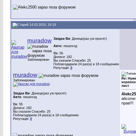
14.03.2015, 16:19
Звідки Ви
: Донецк(раз уж просят)
muradow
Авто
: пешеход
Вік: 55
Дописи: 182
Заблокирован
Вы сказали Спасибо: 25
Поблагодарили 24 раз(а) в 18 сообщениях
Репутація:
0
muradow
Re: Нуж
Заблокирован
коренно
лист
Звідки Ви
: Донецк(раз уж просят)
Alekc2
Авто
: пешеход
абсолю
прав!!!
Вік: 55
Дописи: 182
Вы сказали Спасибо: 25
Поблагодарили 24 раз(а) в 18 сообщениях
Репутація:
0