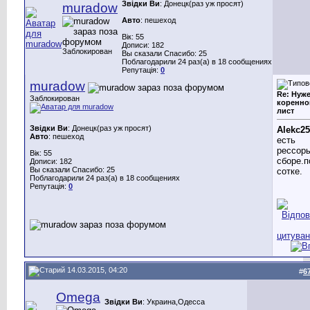
Звідки Ви
: Донецк(раз уж просят)
muradow
Авто
: пешеход
Вік: 55
Дописи: 182
Заблокирован
Вы сказали Спасибо: 25
Поблагодарили 24 раз(а) в 18 сообщениях
Репутація:
0
muradow
Re: Нуж
Заблокирован
коренно
лист
Звідки Ви
: Донецк(раз уж просят)
Alekc2
Авто
: пешеход
есть
рессор
Вік: 55
сборе.п
Дописи: 182
Вы сказали Спасибо: 25
сотке.
Поблагодарили 24 раз(а) в 18 сообщениях
Репутація:
0
14.03.2015, 04:20
#
6
Omega
Звідки Ви
: Украина,Одесса