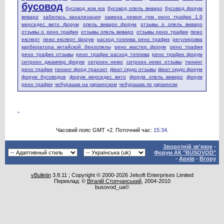
бусовод
бусовод ком юа
бусовод опель виваро
бусовод форум
виваро
забилась канализация
замена ремня грм рено трафик 1.9
мерседес вито форум
опель виваро форум
отзывы о опель виваро
отзывы о рено трафик
отзывы опель виваро
отзывы рено трафик
пежо
експерт
пежо експерт форум
расход топлива рено трафик
регулировка
карбюратора китайской бензопилы
рено мастер форум
рено трафик
рено трафик отзывы
рено трафик расход топлива
рено трафик форум
ситроен джампер форум
ситроен немо
ситроен немо отзывы
тюнинг
рено трафик
тюнинг форд транзит
фиат скудо отзывы
фиат скудо форум
форум бусоводов
форум мерседес вито
форум опель виваро
форум
рено трафик
чебурашка на украинском
чебурашка по украински
Часовий пояс GMT +2. Поточний час:
15:34
.
Зворотній зв'язок
-
Форум АК "BUSOVOD"
-
Архів
-
Вгору
vBulletin
3.8.11 ; Copyright © 2000-2026 Jelsoft Enterprises Limited
Переклад: ©
Віталій Стопчанський
, 2004-2010
busovod_ua©