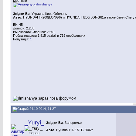
Местный
Звідки Ви
: Украина,Киев,Оболонь
Авто
: HYUNDAI H-200(LONG6) и HYUNDAI H200(LONG8),а также были Chery A
Вік: 45
Дописи: 2.203
Вы сказали Спасибо: 2.601
Поблагодарили 1.815 раз(а) в 719 сообщениях
Репутація:
1
24.10.2014, 11:27
_Yuryi_
Звідки Ви
: Запорожье
Авто
: Hyundai H1/2.5TD/2002г.