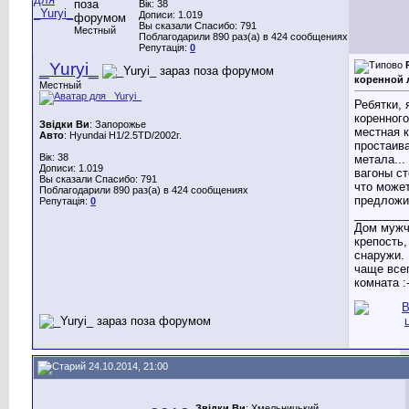
Вік: 38
Дописи: 1.019
Вы сказали Спасибо: 791
Местный
Поблагодарили 890 раз(а) в 424 сообщениях
Репутація:
0
_Yuryi_
коренной 
Местный
Ребятки, 
коренного
Звідки Ви
: Запорожье
местная 
Авто
: Hyundai H1/2.5TD/2002г.
простаива
Вік: 38
метала...
Дописи: 1.019
вагоны сто
Вы сказали Спасибо: 791
что може
Поблагодарили 890 раз(а) в 424 сообщениях
предложи
Репутація:
0
________
Дом мужч
крепость,
снаружи. 
чаще все
комната :-
24.10.2014, 21:00
Звідки Ви
: Хмельницький