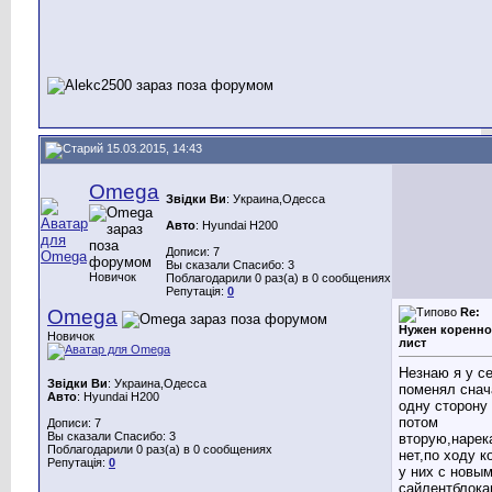
15.03.2015, 14:43
Omega
Звідки Ви
: Украина,Одесса
Авто
: Hyundai H200
Дописи: 7
Вы сказали Спасибо: 3
Новичок
Поблагодарили 0 раз(а) в 0 сообщениях
Репутація:
0
Omega
Re:
Нужен коренн
Новичок
лист
Незнаю я у с
Звідки Ви
: Украина,Одесса
поменял снач
Авто
: Hyundai H200
одну сторону
потом
Дописи: 7
Вы сказали Спасибо: 3
вторую,нарек
Поблагодарили 0 раз(а) в 0 сообщениях
нет,по ходу к
Репутація:
0
у них с новы
сайлентблока