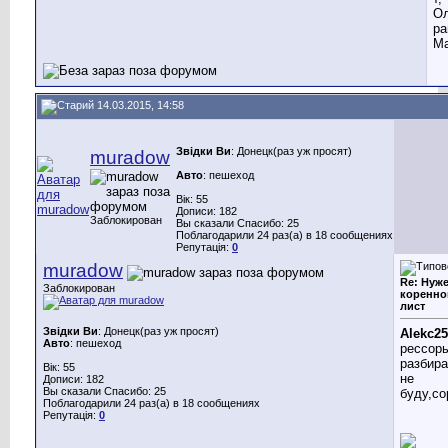
Ол
ра
Ма
14.03.2015, 14:58
Звідки Ви
: Донецк(раз уж просят)
muradow
Авто
: пешеход
Вік: 55
Дописи: 182
Заблокирован
Вы сказали Спасибо: 25
Поблагодарили 24 раз(а) в 18 сообщениях
Репутація:
0
muradow
Re: Нуж
Заблокирован
коренно
лист
Звідки Ви
: Донецк(раз уж просят)
Alekc2
Авто
: пешеход
рессор
разбира
Вік: 55
не
Дописи: 182
Вы сказали Спасибо: 25
буду,со
Поблагодарили 24 раз(а) в 18 сообщениях
Репутація:
0