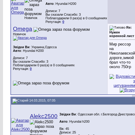
Авто
: Hyundai H200
Дописи: 7
Вы сказали Спасибо: 3
Новичок
Поблагодарили 0 раз(а) в 0 сообщениях
Репутація:
0
Omega
Re:
Нужен
Новичок
коренной лист
Мир рессор
Звідки Ви
: Украина,Одесса
на
Авто
: Hyundai H200
Николаевской
дороге,зимой
Дописи: 7
Вы сказали Спасибо: 3
брал что-то
Поблагодарили 0 раз(а) в 0 сообщениях
около 750гр
Репутація:
0
14.03.2015, 07:05
Звідки Ви
: Одесская обл. г.Белгород-Днестровс
Alekc2500
Авто
: Hyundai h200
Вік: 45
Дописи: 25
Новичок