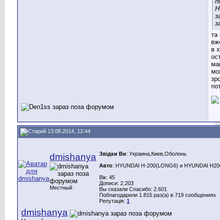
п
H
з
з
та
вж
в 
ос
ма
мо
зр
по
13.08.2014, 12:44
Звідки Ви
: Украина,Киев,Оболонь
dmishanya
Авто
: HYUNDAI H-200(LONG6) и HYUNDAI H200(
Вік: 45
Дописи: 2.203
Местный
Вы сказали Спасибо: 2.601
Поблагодарили 1.815 раз(а) в 719 сообщениях
Репутація:
1
dmishanya