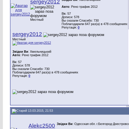
sergey2012
Авто
: Рено трафик 2012
Вік: 57
Дописи: 578
Местный
Вы сказали Спасибо: 730
Поблагодарили 647 раз(а) в 478 сообщениях
Репутація:
0
sergey2012
Местный
Звідки Ви
: Хмельницький
Авто
: Рено трафик 2012
Вік: 57
Дописи: 578
Вы сказали Спасибо: 730
Поблагодарили 647 раз(а) в 478 сообщениях
Репутація:
0
13.03.2015, 21:53
Звідки Ви
: Одесская обл. г.Белгород-Днестровс
Alekc2500