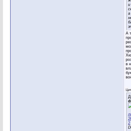
ж
и
с
а
н
б
э
А 
пр
ре
мо
пр
Хю
ро
в 
вл
бу
во
Цит
Д
d
D