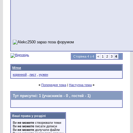
Сторінка 4 з 4
<
1
2
3
4
Мітки
коренной
,
лист
,
нужен
«
Попередня тема
|
Наступна тема
»
Тут присутні: 1
(учасників - 0 , гостей - 1)
Ваші права у розділі
Ви
не можете
створювати теми
Ви
не можете
писати дописи
Ви
не можете
долучати файли