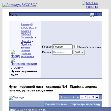
Menu
Автоклуб
БУСОВОД
>
Технічні
форуми
бусоводів
>
Hyundai
>
Підвіска,
Псевдо
ходова,
Запам'ятати мене
гальма,
Пароль
рульове
керування
Нужен коренной
лист
Нужен коренной лист - страница №4 - Підвіска, ходова,
гальма, рульове керування
Сторінка 4 з 4
<
1
2
3
4
Параметри теми
Параметри перегляду
13.08.2014, 12:19