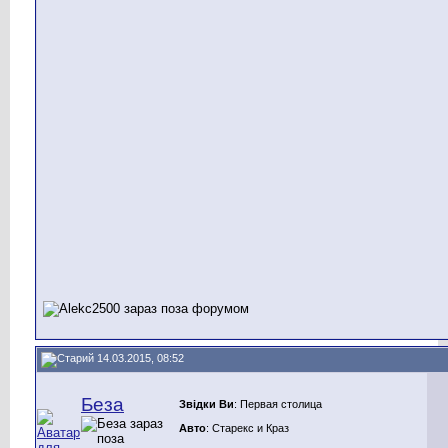
14.03.2015, 08:52
Беза
Звідки Ви
: Первая столица
Авто
: Старекс и Краз