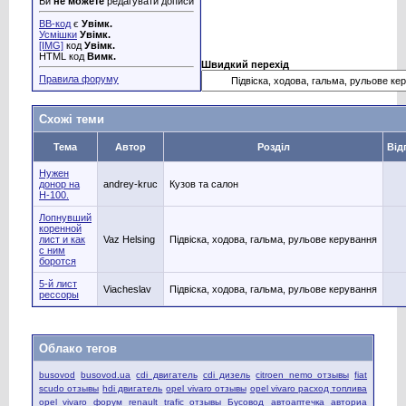
Ви
не можете
редагувати дописи
BB-код
є
Увімк.
Усмішки
Увімк.
[IMG]
код
Увімк.
HTML код
Вимк.
Швидкий перехід
Правила форуму
Схожі теми
Тема
Автор
Розділ
Від
Нужен
донор на
andrey-kruc
Кузов та салон
Н-100.
Лопнувший
коренной
лист и как
Vaz Helsing
Підвіска, ходова, гальма, рульове керування
с ним
боротся
5-й лист
Viacheslav
Підвіска, ходова, гальма, рульове керування
рессоры
Облако тегов
busovod
busovod.ua
cdi двигатель
cdi дизель
citroen nemo отзывы
fiat
scudo отзывы
hdi двигатель
opel vivaro отзывы
opel vivaro расход топлива
opel vivaro форум
renault trafic отзывы
Бусовод
автоаптечка
авториа