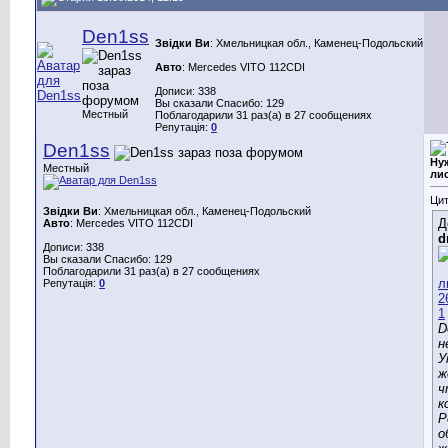
Den1ss
Звідки Ви
: Хмельницкая обл., Каменец-Подольский
Авто
: Mercedes VITO 112CDI
Дописи: 338
Вы сказали Спасибо: 129
Местный
Поблагодарили 31 раз(а) в 27 сообщениях
Репутація:
0
Den1ss
Ну
Местный
ли
Цит
Звідки Ви
: Хмельницкая обл., Каменец-Подольский
Д
Авто
: Mercedes VITO 112CDI
d
Дописи: 338
Вы сказали Спасибо: 129
Поблагодарили 31 раз(а) в 27 сообщениях
Репутація:
0
D
н
У
ж
ч
к
Р
о