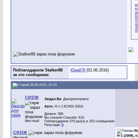
Поблагодарили Stalker88
Юрий78
(01.06.2016)
за это сообщение:
26.08.2015, 22:43
серж
Звідки Ви
: Днепропетровск
Авто
: H-1 2.5CRDI 2002г.
Дописи: 368
Вы сказали Спасибо: 610
Местный
Поблагодарили 370 раз(а) в 253 сообщениях
Репутація:
0
серж
Re
H-1 (2009), 
Местный