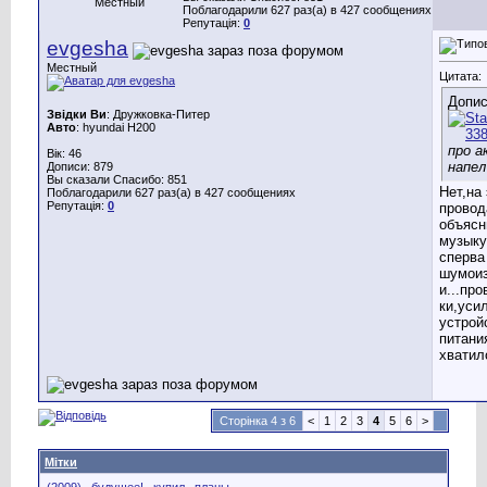
Местный
Поблагодарили 627 раз(а) в 427 сообщениях
Репутація:
0
evgesha
Местный
Цитата:
Допис
Звідки Ви
: Дружковка-Питер
Авто
: hyundai H200
про а
Вік: 46
напел?
Дописи: 879
Вы сказали Спасибо: 851
Нет,на
Поблагодарили 627 раз(а) в 427 сообщениях
Репутація:
0
провод
объясн
музыку
сперва
шумоиз
и...пр
ки,уси
устрой
питани
хватил
Сторінка 4 з 6
<
1
2
3
4
5
6
>
Мітки
(2009)
,
будущее!
,
купил
,
планы