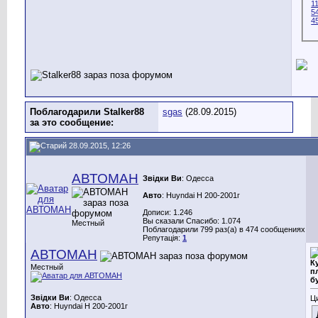
Поблагодарили Stalker88
sgas
(28.09.2015)
за это сообщение:
28.09.2015, 12:26
АВТОМАН
Звідки Ви
: Одесса
Авто
: Huyndai H 200-2001г
Дописи: 1.246
Вы сказали Спасибо: 1.074
Местный
Поблагодарили 799 раз(а) в 474 сообщениях
Репутація:
1
АВТОМАН
Ку
Местный
п
б
Звідки Ви
: Одесса
Ц
Авто
: Huyndai H 200-2001г