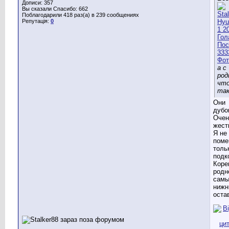
Дописи: 357
Вы сказали Спасибо: 662
Поблагодарили 418 раз(а) в 239 сообщениях
Репутація:
0
а с
ро
что
та
Они
дубо
Очен
жест
Я не
поме
толь
подк
Коре
родн
сам
нижн
оста