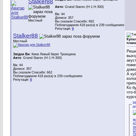
Stalker88
Авто
: Grand Starex (H-1 H-300)
Вік: 44
Дописи: 357
Местный
Вы сказали Спасибо: 662
Поблагодарили 418 раз(а) в 239 сообщениях
Репутація:
0
Stalker88
Купил
Местный
план
Реши
Звідки Ви
: Киев Левый берег Троещина
выхо
Авто
: Grand Starex (H-1 H-300)
акус
поме
Вік: 44
Дописи: 357
домо
Вы сказали Спасибо: 662
А ку
Поблагодарили 418 раз(а) в 239 сообщениях
коло
Репутація:
0
прип
Ко б
что-
курс
М
д