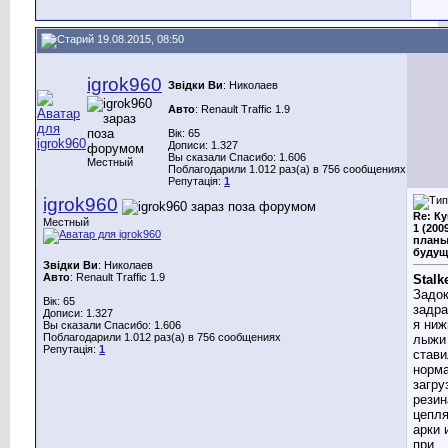
19.08.2015, 08:50
igrok960
Звідки Ви
: Николаев
Авто
: Renault Traffic 1.9
Вік: 65
Дописи: 1.327
Вы сказали Спасибо: 1.606
Местный
Поблагодарили 1.012 раз(а) в 756 сообщениях
Репутація:
1
igrok960
Re: Ку
Местный
1 (2009
планы
будущ
Звідки Ви
: Николаев
Авто
: Renault Traffic 1.9
Stalk
Задо
Вік: 65
задр
Дописи: 1.327
я ниж
Вы сказали Спасибо: 1.606
Поблагодарили 1.012 раз(а) в 756 сообщениях
лыжи
Репутація:
1
стави
норм
загру
резин
цепля
арки 
при