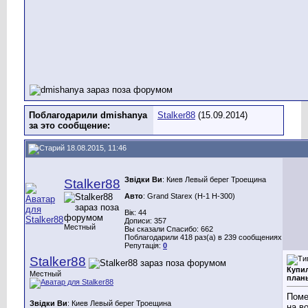
Поблагодарили dmishanya
Stalker88
(15.09.2014)
за это сообщение:
18.08.2015, 11:46
Звідки Ви
: Киев Левый берег Троещина
Stalker88
Авто
: Grand Starex (H-1 H-300)
Вік: 44
Дописи: 357
Местный
Вы сказали Спасибо: 662
Поблагодарили 418 раз(а) в 239 сообщениях
Репутація:
0
Stalker88
Купил
Местный
план
Поме
Звідки Ви
: Киев Левый берег Троещина
на в