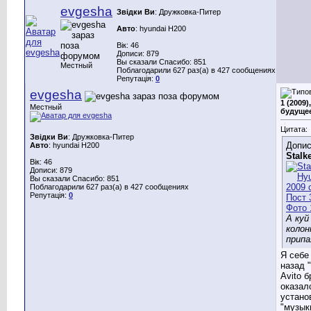
evgesha
Звідки Ви
: Дружковка-Питер
Авто
: hyundai H200
Вік: 46
Дописи: 879
Вы сказали Спасибо: 851
Местный
Поблагодарили 627 раз(а) в 427 сообщениях
Репутація:
0
evgesha
1 (2009)
Местный
будуще
Цитата:
Звідки Ви
: Дружковка-Питер
Допис
Авто
: hyundai H200
Stalk
Вік: 46
Дописи: 879
Вы сказали Спасибо: 851
Поблагодарили 627 раз(а) в 427 сообщениях
Репутація:
0
А куй
колон
припа
Я себе
назад 
Avito 
оказал
устано
"музык