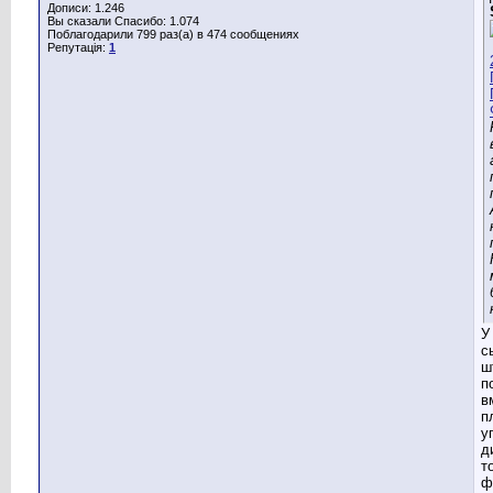
Дописи: 1.246
Вы сказали Спасибо: 1.074
Поблагодарили 799 раз(а) в 474 сообщениях
Репутація:
1
У
с
ш
п
в
п
у
д
т
ф