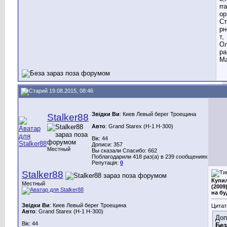
rr
ор
Ст
рн
т,
Ол
ра
Ма
19.08.2015, 08:46
Звідки Ви
: Киев Левый берег Троещина
Stalker88
Авто
: Grand Starex (H-1 H-300)
Вік: 44
Дописи: 357
Местный
Вы сказали Спасибо: 662
Поблагодарили 418 раз(а) в 239 сообщениях
Репутація:
0
Stalker88
Купил
Местный
(2009
на бу
Звідки Ви
: Киев Левый берег Троещина
Цитат
Авто
: Grand Starex (H-1 H-300)
Доп
Вік: 44
Без