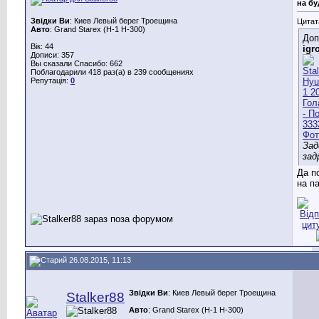
на бу
Звідки Ви
: Киев Левый берег Троещина
Цитат
Авто
: Grand Starex (H-1 H-300)
Доп
Вік: 44
igr
Дописи: 357
Вы сказали Спасибо: 662
Поблагодарили 418 раз(а) в 239 сообщениях
Репутація:
0
Зад
зад
Да п
на п
26.08.2015, 11:13
Звідки Ви
: Киев Левый берег Троещина
Stalker88
Авто
: Grand Starex (H-1 H-300)