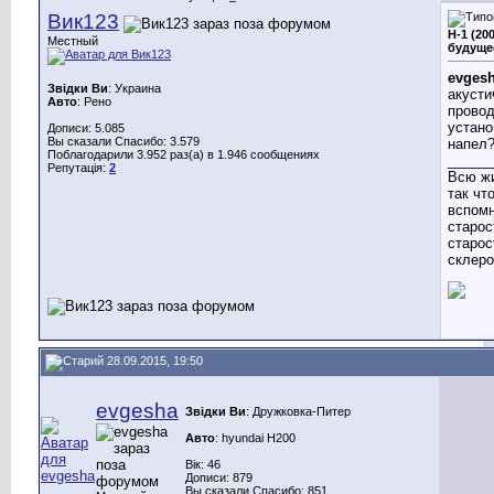
Вик123
H-1 (20
Местный
будуще
evges
Звідки Ви
: Украина
акусти
Авто
: Рено
провод
устан
Дописи: 5.085
Вы сказали Спасибо: 3.579
напел?
Поблагодарили 3.952 раз(а) в 1.946 сообщениях
______
Репутація:
2
Всю ж
так чт
вспомн
старост
старост
склеро
28.09.2015, 19:50
evgesha
Звідки Ви
: Дружковка-Питер
Авто
: hyundai H200
Вік: 46
Дописи: 879
Вы сказали Спасибо: 851