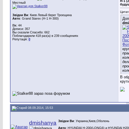
H-1 (
Местный
буду
Цитат
Звідки Ви
: Киев Левый берег Троещина
Доп
Авто
: Grand Starex (H-1 H-300)
dmi
Вік: 44
Дописи: 357
Вы сказали Спасибо: 662
Поблагодарили 418 раз(а) в 239 сообщениях
Репутація:
0
кру
пра
кол
дел
про
кол
В об
крут
08.09.2014, 15:53
Звідки Ви
: Украина,Киев,Оболонь
dmishanya
Авто
: HYUNDAI H-200(LONG6) и HYUNDAI H200(