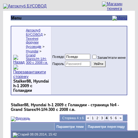
Menu
Автоклуб
БУСОВОД
>
Технічні
форуми
бусоводів
>
Hyundai
>
Grand
Псевдо
Запам'ятати мене
Starex/H-1/H-
300 с 2008 г.в.
Пароль
Stalker88, Hyundai
h-1 2009 с
Голандии
Stalker88, Hyundai h-1 2009 с Голандии - страница №4 -
Grand Starex/H-1/H-300 с 2008 г.в.
Сторінка 4 з 6
<
1
2
3
4
5
6
>
Параметри теми
Параметри перегляду
08.09.2014, 15:42