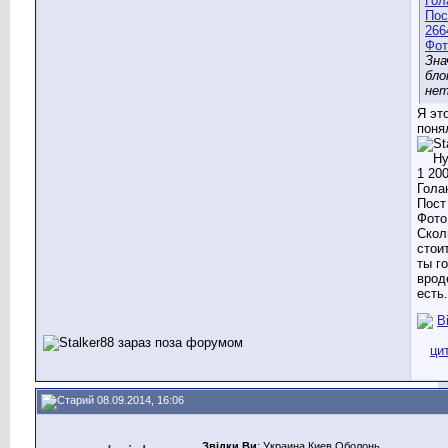
Зна
бло
нет
Я эт
поня
Скол
стои
ты г
врод
есть.
08.09.2014, 16:06
Звідки Ви
: Украина,Киев,Оболонь