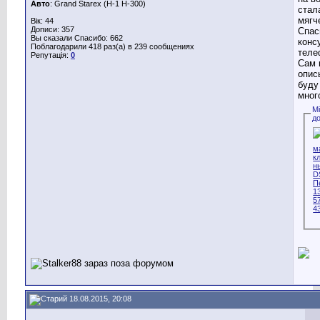
Авто
: Grand Starex (H-1 H-300)
стал
мягч
Вік: 44
Дописи: 357
Спас
Вы сказали Спасибо: 662
конс
Поблагодарили 418 раз(а) в 239 сообщениях
теле
Репутація:
0
Сам 
опис
буду
мног
М
д
18.08.2015, 20:08