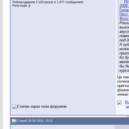
Поблагодарили 2.120 раз(а) в 1.077 сообщениях
Репутація:
3
Реши
выхо
акус
поме
под 
А ку
коло
припа
Ко б
меня
бы б
курсе
Це па
склепа
оригін
фішка
знімає
28.09.2015, 15:51