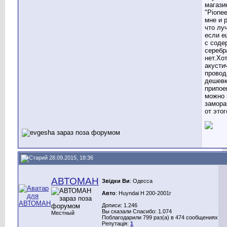
магази
"Pionee
мне и 
что лу
если е
с соде
серебр
нет.Хо
акусти
провод
дешевк
припое
можно 
замора
от этог
28.09.2015, 18:36
АВТОМАН
Звідки Ви
: Одесса
Авто
: Huyndai H 200-2001г
Дописи: 1.246
Вы сказали Спасибо: 1.074
Местный
Поблагодарили 799 раз(а) в 474 сообщениях
Репутація:
1