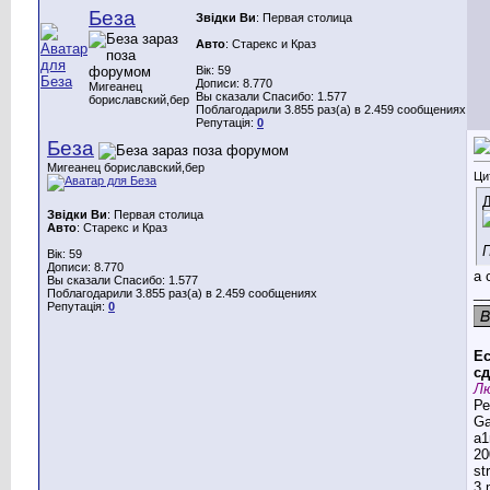
Беза
Звідки Ви
: Первая столица
Авто
: Старекс и Краз
Вік: 59
Дописи: 8.770
Мигеанец
Вы сказали Спасибо: 1.577
бориславский,бер
Поблагодарили 3.855 раз(а) в 2.459 сообщениях
Репутація:
0
Беза
Мигеанец бориславский,бер
Ци
Д
Звідки Ви
: Первая столица
Авто
: Старекс и Краз
П
Вік: 59
Дописи: 8.770
а 
Вы сказали Спасибо: 1.577
__
Поблагодарили 3.855 раз(а) в 2.459 сообщениях
Репутація:
0
Ес
сд
Лю
Ре
G
a1
20
st
3,