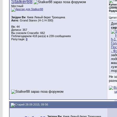
Stalker88
Купил
Местный
(2009
буду
Звідки Ви
: Киев Левый берег Троещина
Цитат
Авто
: Grand Starex (H-1 H-300)
Доп
Вік: 44
се
Дописи: 357
Вы сказали Спасибо: 662
Поблагодарили 418 раз(а) в 239 сообщениях
Репутація:
0
зад
под
ма
хуж
тор
Не з
разн
28.09.2015, 09:56
Звідки Ви
: Киев Левый берег Троещина