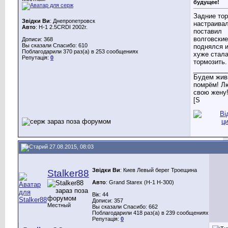
будущее!
Задние то
Звідки Ви
: Днепропетровск
настраивал
Авто
: H-1 2.5CRDI 2002г.
поставил
волговские
Дописи: 368
Вы сказали Спасибо: 610
поднялся 
Поблагодарили 370 раз(а) в 253 сообщениях
хуже стал
Репутація:
0
тормозить.
_________
Будем жив
помрём! Л
свою жену!
[S
27.08.2015, 08:03
Звідки Ви
: Киев Левый берег Троещина
Stalker88
Авто
: Grand Starex (H-1 H-300)
Вік: 44
Дописи: 357
Местный
Вы сказали Спасибо: 662
Поблагодарили 418 раз(а) в 239 сообщениях
Репутація:
0