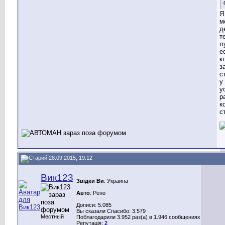
Я
м
д
т
л
е
к
з
с
у
у
р
к
с
28.09.2015, 19:12
Вик123
Звідки Ви
: Украина
Авто
: Рено
Дописи: 5.085
Вы сказали Спасибо: 3.579
Местный
Поблагодарили 3.952 раз(а) в 1.946 сообщениях
Репутація:
2