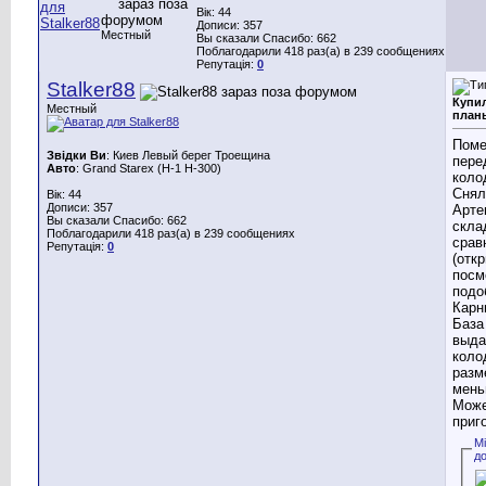
Вік: 44
Дописи: 357
Местный
Вы сказали Спасибо: 662
Поблагодарили 418 раз(а) в 239 сообщениях
Репутація:
0
Stalker88
Купил
Местный
план
Поме
Звідки Ви
: Киев Левый берег Троещина
пере
Авто
: Grand Starex (H-1 H-300)
коло
Снял
Вік: 44
Дописи: 357
Арте
Вы сказали Спасибо: 662
скла
Поблагодарили 418 раз(а) в 239 сообщениях
срав
Репутація:
0
(отк
посм
подо
Карн
База
выда
коло
разм
мень
Може
приг
М
д