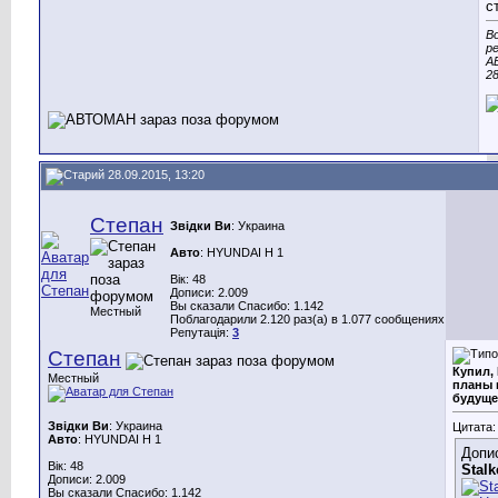
с
В
р
А
28
28.09.2015, 13:20
Степан
Звідки Ви
: Украина
Авто
: HYUNDAI H 1
Вік: 48
Дописи: 2.009
Вы сказали Спасибо: 1.142
Местный
Поблагодарили 2.120 раз(а) в 1.077 сообщениях
Репутація:
3
Степан
Купил, 
Местный
планы 
будуще
Звідки Ви
: Украина
Цитата:
Авто
: HYUNDAI H 1
Допис
Вік: 48
Stalk
Дописи: 2.009
Вы сказали Спасибо: 1.142