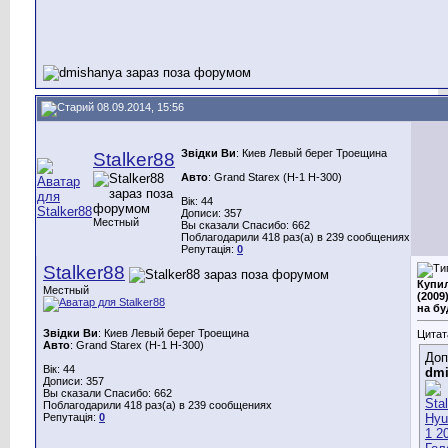
08.09.2014, 15:56
Звідки Ви
: Киев Левый берег Троещина
Stalker88
Авто
: Grand Starex (H-1 H-300)
Вік: 44
Дописи: 357
Местный
Вы сказали Спасибо: 662
Поблагодарили 418 раз(а) в 239 сообщениях
Репутація:
0
Stalker88
Купил
Местный
(2009
на бу
Звідки Ви
: Киев Левый берег Троещина
Цитат
Авто
: Grand Starex (H-1 H-300)
Доп
Вік: 44
dmi
Дописи: 357
Вы сказали Спасибо: 662
Поблагодарили 418 раз(а) в 239 сообщениях
Репутація:
0