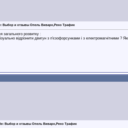
e: Выбор и отзывы Опель Виваро,Рено Трафик
я загального розвитку :
ізуально відрізнити двигун з п'єзофорсунками і з електромагнітними ? Як
Re: Выбор и отзывы Опель Виваро,Рено Трафик