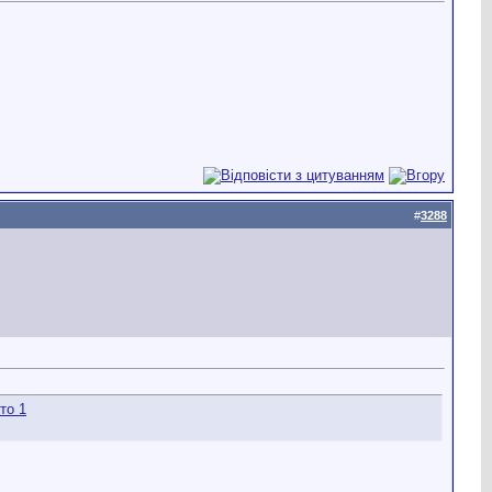
#
3288