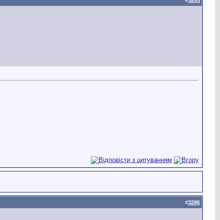
#
3286