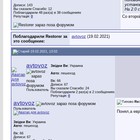
установ
Дописи: 143
Вы сказали Спасибо: 12
На 2.0 
Поблагодарили 48 раз(а) в 38 сообщениях
Со второ
Репутація:
0
Поблагодарили Restorer за
avtovoz
(19.02.2021)
это сообщение:
19.02.2021, 13:02
avtovoz
Звідки Ви
: Украина
Авто
: пешеход
Вік: 66
Дописи: 67
Вы сказали Спасибо: 24
Пользователь
Поблагодарили 2 раз(а) в 2 сообщениях
Репутація:
0
avtovoz
Re
Пользователь
Понял,а евр
Звідки Ви
: Украина
Авто
: пешеход
Вік: 66
Дописи: 67