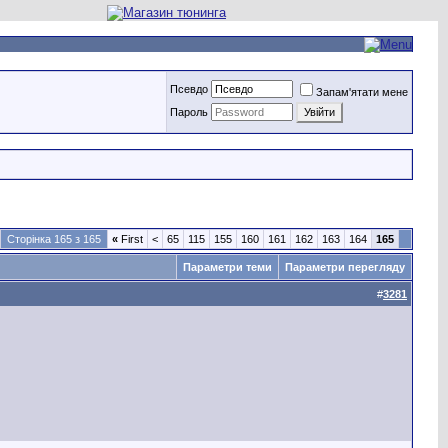
Псевдо
Запам'ятати мене
Пароль
Сторінка 165 з 165
«
First
<
65
115
155
160
161
162
163
164
165
Параметри теми
Параметри перегляду
#
3281