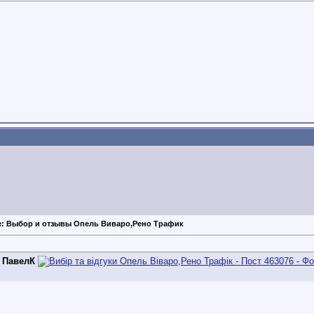
e: Выбор и отзывы Опель Виваро,Рено Трафик
д
ПавелК