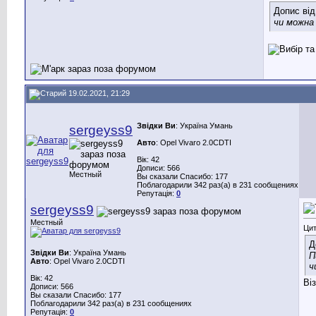
Допис ві
чи можн
19.02.2021, 21:29
Звідки Ви
: Україна Умань
sergeyss9
Авто
: Opel Vivaro 2.0CDTI
Вік: 42
Дописи: 566
Местный
Вы сказали Спасибо: 177
Поблагодарили 342 раз(а) в 231 сообщениях
Репутація:
0
sergeyss9
Местный
Цит
Д
Звідки Ви
: Україна Умань
П
Авто
: Opel Vivaro 2.0CDTI
ч
Вік: 42
Ві
Дописи: 566
Вы сказали Спасибо: 177
Поблагодарили 342 раз(а) в 231 сообщениях
Репутація:
0