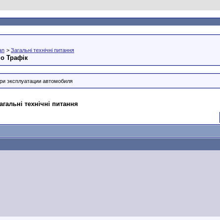
an
>
Загальні технічні питання
но Трафік
ри эксплуатации автомобиля
агальні технічні питання