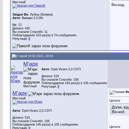
Местный
Він-код.
Звідки Ви
: Лубны (Боярка)
Авто
: Виваро 2.5 09г.
Вік: 72
Дописи: 435
Вы сказали Спасибо: 11
Поблагодарили 103 раз(а) в 74 сообщениях
Репутація:
0
19.02.2021, 19:54
М'арк
Авто
: Opel Vivaro 2,0 CDTI
Дописи: 515
Вы сказали Спасибо: 106
Поблагодарили 145 раз(а) в 105 сообщениях
Местный
Репутація:
0
М'арк
R
Местный
Цитата:
Допис ві
Авто
: Opel Vivaro 2,0 CDTI
Він-код.
Дописи: 515
Вы сказали Спасибо: 106
Поблагодарили 145 раз(а) в 105 сообщениях
Цитата:
Репутація:
0