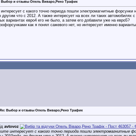
: Выбор и отзывы Опель Виваро,Рено Трафик
интересует с какого точно периода пошли электромагнитные форсунки н
о другим что с 2012. А также интересует на всех ли таких автомобиля
ых вариантах евро4 его не было, а затем его добавили уже на евро5?
езофорсунками как я понял сажевого нет, но интересует именно вариант
Re: Выбор и отзывы Опель Виваро,Рено Трафик
ід
avtovoz
ите интересует с какого точно периода пошли электромагнитные фор
ы 2010года, по другим что с 2012. А также интересует на всех ли 