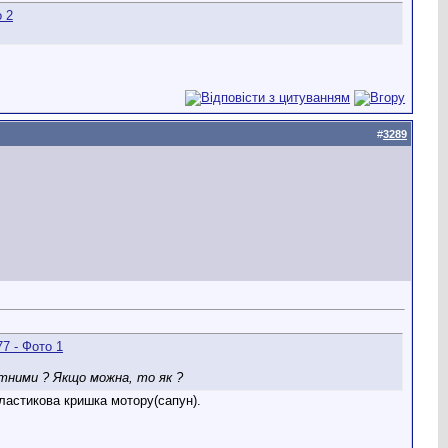
#
3289
ітними ? Якщо можна, то як ?
пластикова кришка мотору(сапун).