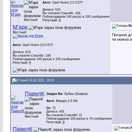
Авто
: Opel Vivaro 2,0 CDTI
Дописи: 515
Вы сказали Спасибо: 106
Поблагодарили 145 раз(а) в 105 сообщениях
Местный
Репутація:
0
М'арк
R
Местный
Питання дл
чи можна в
Авто
: Opel Vivaro 2,0 CDTI
Дописи: 515
Вы сказали Спасибо: 106
Поблагодарили 145 раз(а) в 105 сообщениях
Репутація:
0
19.02.2021, 19:25
ПавелК
Звідки Ви
: Лубны (Боярка)
Авто
: Виваро 2.5 09г.
Вік: 72
Дописи: 435
Вы сказали Спасибо: 11
Местный
Поблагодарили 103 раз(а) в 74 сообщениях
Репутація:
0
ПавелК