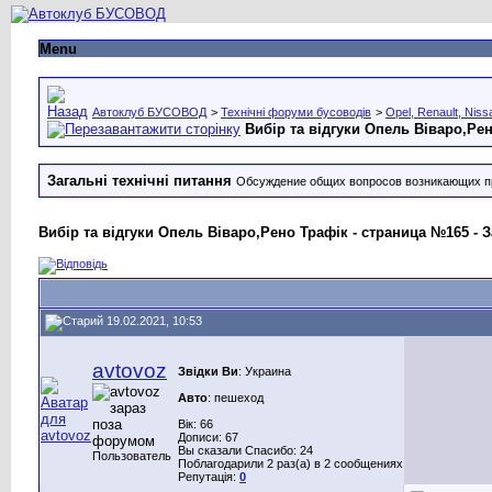
Menu
Автоклуб БУСОВОД
>
Технічні форуми бусоводів
>
Opel, Renault, Niss
Вибір та відгуки Опель Віваро,Ре
Загальні технічні питання
Обсуждение общих вопросов возникающих п
Вибір та відгуки Опель Віваро,Рено Трафік - страница №165 - З
19.02.2021, 10:53
avtovoz
Звідки Ви
: Украина
Авто
: пешеход
Вік: 66
Дописи: 67
Вы сказали Спасибо: 24
Пользователь
Поблагодарили 2 раз(а) в 2 сообщениях
Репутація:
0