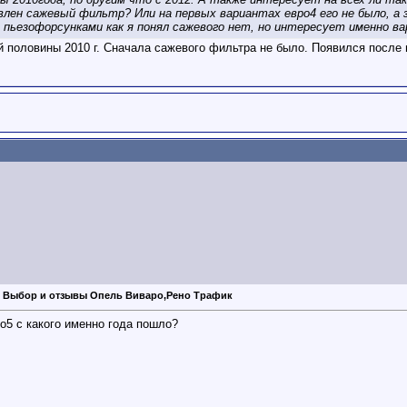
лен сажевый фильтр? Или на первых вариантах евро4 его не было, а з
с пьезофорсунками как я понял сажевого нет, но интересует именно 
й половины 2010 г. Сначала сажевого фильтра не было. Появился после 
: Выбор и отзывы Опель Виваро,Рено Трафик
о5 с какого именно года пошло?