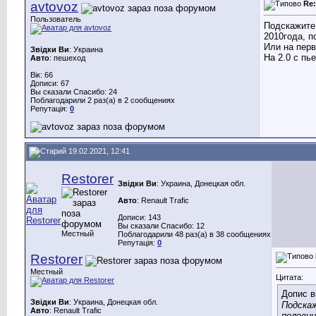
avtovoz
Re
Пользователь
Подскажите 
2010года, п
Или на перв
Звідки Ви
: Украина
На 2.0 с пь
Авто
: пешеход
Вік: 66
Дописи: 67
Вы сказали Спасибо: 24
Поблагодарили 2 раз(а) в 2 сообщениях
Репутація:
0
19.02.2021, 12:41
Restorer
Звідки Ви
: Украина, Донецкая обл.
Авто
: Renault Trafic
Дописи: 143
Вы сказали Спасибо: 12
Местный
Поблагодарили 48 раз(а) в 38 сообщениях
Репутація:
0
Restorer
Местный
Цитата:
Допис в
Звідки Ви
: Украина, Донецкая обл.
Подскаж
Авто
: Renault Trafic
половин