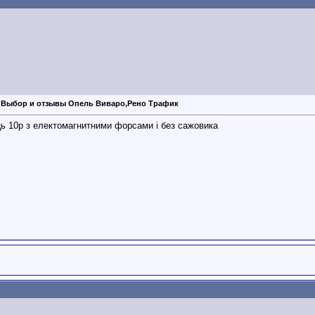
 Выбор и отзывы Опель Виваро,Рено Трафик
ць 10р з електомагнитними форсами і без сажовика