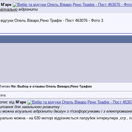
д
М'арк
а
візуально
відрізнити
Re: Выбор и отзывы Опель Виваро,Рено Трафик
ата:
опис від
М'арк
итання для загального розвитку :
и можна візуально відрізнити двигун з п'єзофорсунками і з електромагн
зуально можна - на 630 моторі відрізняється патрубок інтеркулера ,єгр , 