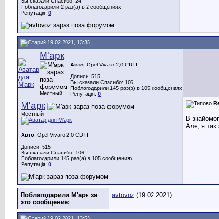
Вы сказали Спасибо: 24
Поблагодарили 2 раз(а) в 2 сообщениях
Репутація:
0
19.02.2021, 13:35
М'арк
Авто
: Opel Vivaro 2,0 CDTI
Дописи: 515
Вы сказали Спасибо: 106
Поблагодарили 145 раз(а) в 105 сообщениях
Местный
Репутація:
0
М'арк
R
Местный
В знайомог
Але, я так
Авто
: Opel Vivaro 2,0 CDTI
Дописи: 515
Вы сказали Спасибо: 106
Поблагодарили 145 раз(а) в 105 сообщениях
Репутація:
0
Поблагодарили М'арк за
avtovoz
(19.02.2021)
это сообщение:
19.02.2021, 13:53