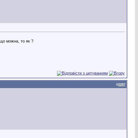
що можна, то як ?
#
3287