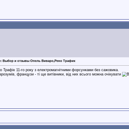
e: Выбор и отзывы Опель Виваро,Рено Трафик
о Трафік 11-го року з електромагнітними форсунками без сажовика.
 зрозумів, французи - ті ще витівники, від них всього можна очікувати