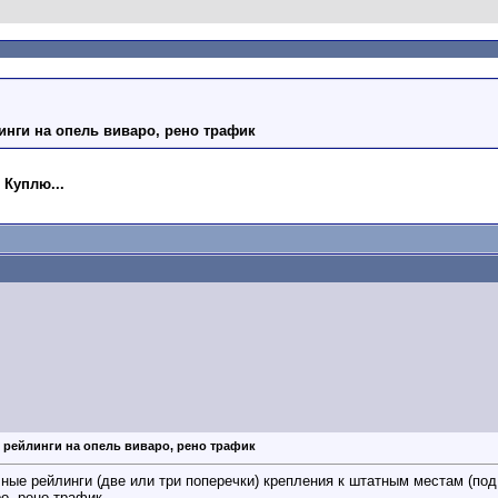
нги на опель виваро, рено трафик
 Куплю...
 рейлинги на опель виваро, рено трафик
ные рейлинги (две или три поперечки) крепления к штатным местам (под
о, рено трафик