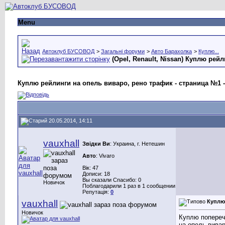
Menu
Автоклуб БУСОВОД
>
Загальні форуми
>
Авто Барахолка
>
Куплю...
(Opel, Renault, Nissan)
Куплю рейли
Куплю рейлинги на опель виваро, рено трафик - страница №1 -
20.05.2014, 14:11
vauxhall
Звідки Ви
: Украина, г. Нетешин
Авто
: Vivaro
Вік: 47
Дописи: 18
Вы сказали Спасибо: 0
Новичок
Поблагодарили 1 раз в 1 сообщении
Репутація:
0
vauxhall
Куплю
Новичок
Куплю попереч
на опель вивар