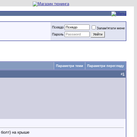
Псевдо
Запам'ятати мене
Пароль
Параметри теми
Параметри перегляду
#
1
 болт) на крыше