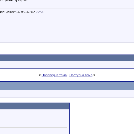
ав Vasek: 20.05.2014 о
22:20
.
«
Попередня тема
|
Наступна тема
»