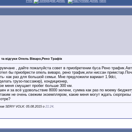
Prev
Next
 та відгуки Опель Віваро,Рено Трафік
умчане , дайте пожалуйста совет в приобретении буса Рено трафик.Авт
хотел бы приобрести опель виваро, рено трафик,или ниссан примстар.По
ть- как раз для большой семьи. Мне предложили вариант 1.9dci,
делать грузо-пассажир), кондиционер,
ное меня смущает пробег больше 300 км.
ашен и за всё удовольствие 8000 зелени, сумма как раз по моему бюдже
 таким не очень свежим экземпляром, какие меня могут ждать сюрпризы 
отре?
ав SERIY VOLK: 05.08.2015 о
21:24
.