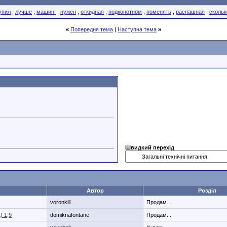
упил
,
лучше
,
машин!
,
нужен
,
откидная
,
подкопотном
,
поменять
,
распашная
,
скольк
«
Попередня тема
|
Наступна тема
»
Швидкий перехід
Автор
Розділ
voronkill
Продам...
) 1,9
domiknafontane
Продам...