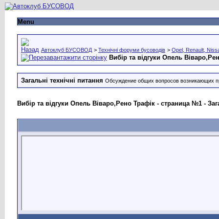
Menu
Автоклуб БУСОВОД
>
Технічні форуми бусоводів
>
Opel, Renault, Niss
Вибір та відгуки Опель Віваро,Ре
Загальні технічні питання
Обсуждение общих вопросов возникающих п
Вибір та відгуки Опель Віваро,Рено Трафік - страница №1 - Заг