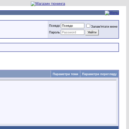
Псевдо
Запам'ятати мене
Пароль
Параметри теми
Параметри перегляду