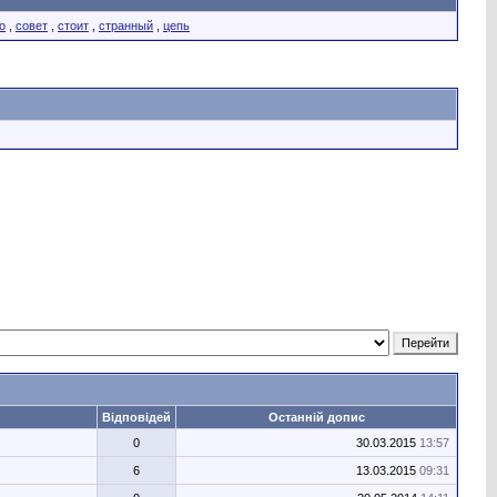
о
,
совет
,
стоит
,
странный
,
цепь
Відповідей
Останній допис
0
30.03.2015
13:57
6
13.03.2015
09:31