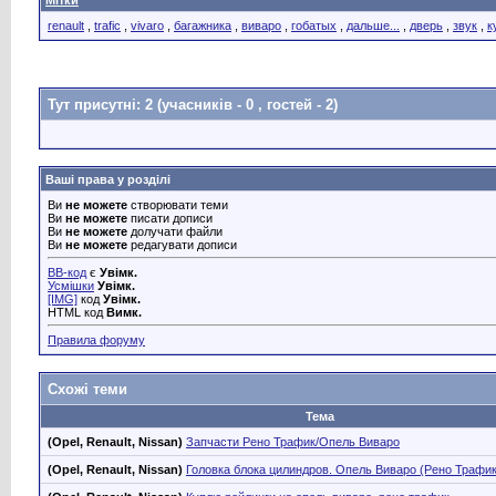
renault
,
trafic
,
vivaro
,
багажника
,
виваро
,
гобатых
,
дальше...
,
дверь
,
звук
,
к
Тут присутні: 2
(учасників - 0 , гостей - 2)
Ваші права у розділі
Ви
не можете
створювати теми
Ви
не можете
писати дописи
Ви
не можете
долучати файли
Ви
не можете
редагувати дописи
BB-код
є
Увімк.
Усмішки
Увімк.
[IMG]
код
Увімк.
HTML код
Вимк.
Правила форуму
Схожі теми
Тема
(Opel, Renault, Nissan)
Запчасти Рено Трафик/Опель Виваро
(Opel, Renault, Nissan)
Головка блока цилиндров. Опель Виваро (Рено Трафик