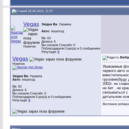
28.08.2010, 21:57
Vegas
Звідки Ви
: Украина
Авто
: пешеход
Вік: 63
Дописи: 6
Вы сказали Спасибо: 0
Новичок
Поблагодарили 0 раз(а) в 0 сообщениях
Репутація:
0
Vegas
Вибір
Новичок
Уважаемые фор
первого авто 
вместительнос
Звідки Ви
: Украина
грузовик(буду 
Авто
: пешеход
2002г. но глав
Вік: 63
не бит , не кр
Дописи: 6
связываться с
Вы сказали Спасибо: 0
детальном осм
Поблагодарили 0 раз(а) в 0 сообщениях
Репутація:
0
Востаннє редагув
Мітки