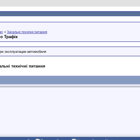
an
>
Загальні технічні питання
но Трафік
ри эксплуатации автомобиля
альні технічні питання