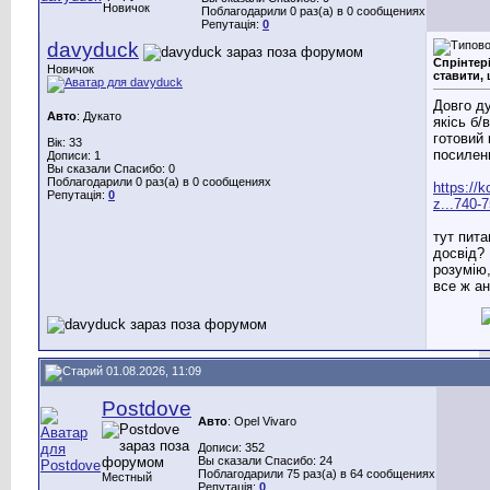
Новичок
Поблагодарили 0 раз(а) в 0 сообщениях
Репутація:
0
davyduck
Спрінтер
Новичок
ставити,
Довго д
Авто
: Дукато
якісь б/
готовий
Вік: 33
посилен
Дописи: 1
Вы сказали Спасибо: 0
Поблагодарили 0 раз(а) в 0 сообщениях
https://
Репутація:
0
z...740-
тут пита
досвід?
розумію
все ж а
01.08.2026, 11:09
Postdove
Авто
: Opel Vivaro
Дописи: 352
Вы сказали Спасибо: 24
Поблагодарили 75 раз(а) в 64 сообщениях
Местный
Репутація:
0