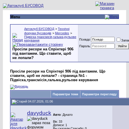
Menu
Автоклуб БУСОВОД
>
Технічні
форуми бусоводів
>
Mercedes
>
Підвіска,трансмісія,гальма,рульове
Псевдо
керування
Запа
Пароль
Просіли ресори на Спрінтері 906
під вантажем. Що ставити, щоб
не лопали?
Просіли ресори на Спрінтері 906 під вантажем. Що
ставити, щоб не лопали? - страница №1 -
Підвіска,трансмісія,гальма,рульове керування
Параметри теми
Параметри перегляду
04.07.2026, 01:06
davyduck
Авто
: Дукато
Вік: 33
Дописи: 1
Вы сказали Спасибо: 0