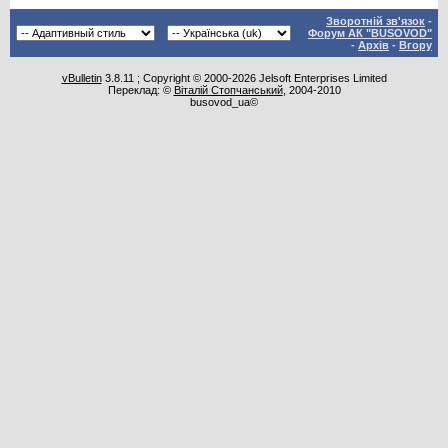
Зворотній зв'язок
-
Форум АК "BUSOVOD"
-
Архів
-
Вгору
vBulletin
3.8.11 ; Copyright © 2000-2026 Jelsoft Enterprises Limited
Переклад: ©
Віталій Стопчанський
, 2004-2010
busovod_ua©