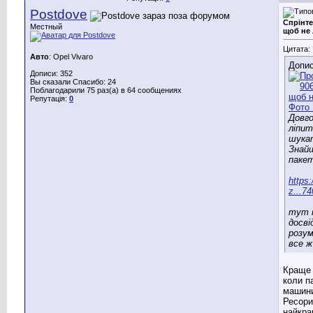
Postdove
Спрінте
Местный
щоб не
Цитата:
Авто
: Opel Vivaro
Допис
Дописи: 352
Вы сказали Спасибо: 24
Поблагодарили 75 раз(а) в 64 сообщениях
Репутація:
0
Довг
ліпит
шука
Знайш
пакет
https
z...74
тут п
досві
розум
все ж
Краще 
коли п
машини
Ресори
найкра