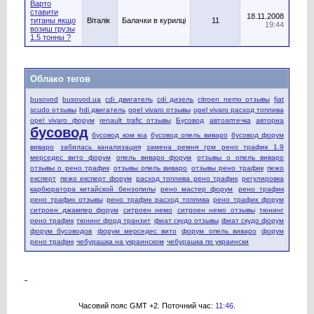
Варто
ставити
18.11.2008
титаны якщо
Віталік
Балачки в курилці
11
19:44
возиш грузы
1.5 тонны ?
Облако тегов
busovod
busovod.ua
cdi двигатель
cdi дизель
citroen nemo отзывы
fiat
scudo отзывы
hdi двигатель
opel vivaro отзывы
opel vivaro расход топлива
opel vivaro форум
renault trafic отзывы
Бусовод
автоаптечка
авториа
бусовод
бусовод ком юа
бусовод опель виваро
бусовод форум
виваро
забилась канализация
замена ремня грм рено трафик 1.9
мерседес вито форум
опель виваро форум
отзывы о опель виваро
отзывы о рено трафик
отзывы опель виваро
отзывы рено трафик
пежо
експерт
пежо експерт форум
расход топлива рено трафик
регулировка
карбюратора китайской бензопилы
рено мастер форум
рено трафик
рено трафик отзывы
рено трафик расход топлива
рено трафик форум
ситроен джампер форум
ситроен немо
ситроен немо отзывы
тюнинг
рено трафик
тюнинг форд транзит
фиат скудо отзывы
фиат скудо форум
форум бусоводов
форум мерседес вито
форум опель виваро
форум
рено трафик
чебурашка на украинском
чебурашка по украински
Часовий пояс GMT +2. Поточний час:
11:46
.