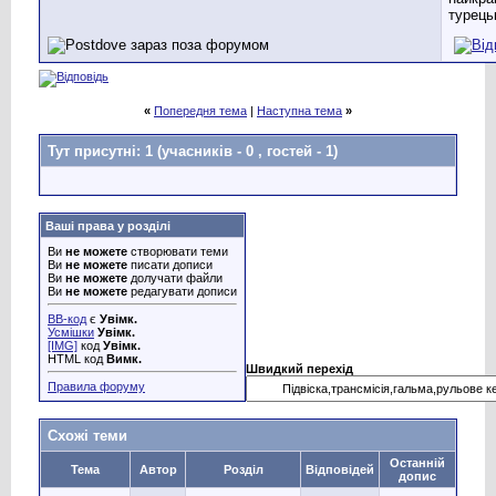
турець
«
Попередня тема
|
Наступна тема
»
Тут присутні: 1
(учасників - 0 , гостей - 1)
Ваші права у розділі
Ви
не можете
створювати теми
Ви
не можете
писати дописи
Ви
не можете
долучати файли
Ви
не можете
редагувати дописи
BB-код
є
Увімк.
Усмішки
Увімк.
[IMG]
код
Увімк.
HTML код
Вимк.
Швидкий перехід
Правила форуму
Схожі теми
Останній
Тема
Автор
Розділ
Відповідей
допис