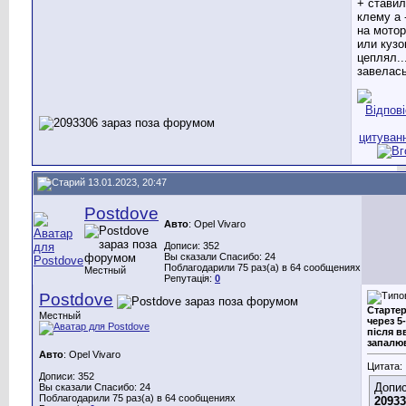
+ ставил
клему а 
на мотор
или кузо
цеплял...
завелас
13.01.2023, 20:47
Postdove
Авто
: Opel Vivaro
Дописи: 352
Вы сказали Спасибо: 24
Поблагодарили 75 раз(а) в 64 сообщениях
Местный
Репутація:
0
Postdove
Стартер
Местный
через 5-
після в
запалю
Авто
: Opel Vivaro
Цитата:
Дописи: 352
Допис
Вы сказали Спасибо: 24
Поблагодарили 75 раз(а) в 64 сообщениях
20933