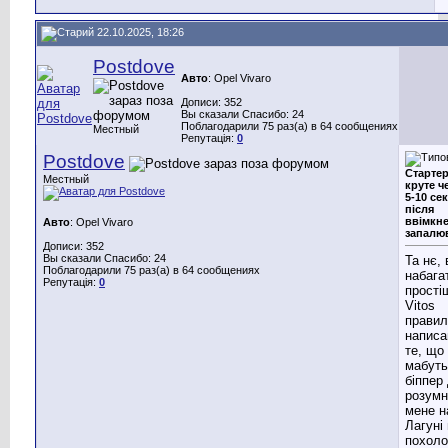
22.10.2025, 18:26
Postdove
Авто
: Opel Vivaro
Дописи: 352
Вы сказали Спасибо: 24
Поблагодарили 75 раз(а) в 64 сообщениях
Местный
Репутація:
0
Postdove
Старте
Местный
круте ч
5-10 сек
після
ввімкн
Авто
: Opel Vivaro
запалю
Дописи: 352
Вы сказали Спасибо: 24
Та нє, 
Поблагодарили 75 раз(а) в 64 сообщениях
набага
Репутація:
0
прості
Vitos
правил
написа
те, що
мабуть
біппер
розумн
мене н
Лагуні
похоло