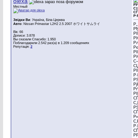
olexa
РЎ
Местный
С‡
СЃ
Р·
Звідки Ви
: Україна, Біла Церква
Авто
: Nissan Primastar L2H2 2.5 2007 ホワイトサムライ
Р„
Р
Вік: 66
Р
Дописи: 3.878
РІ
Вы сказали Спасибо: 1.950
Р
Поблагодарили 2.542 раз(а) в 1.209 сообщениях
Репутація:
2
Р
Р
Р
С–
СЏ
Р
Р
РЅ
Р
Рґ
Р
СЃ
С„
РЅ
СЃ
Р
С‚
Р·
С
РР