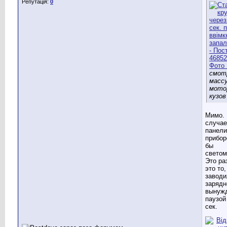
Репутація:
0
смот
массу
мотор
кузов
Мимо. 
случае
панели
прибор
бы
светом
Это раз
это то,
заводи
зарядн
вынуж
паузой
сек.