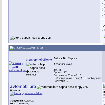
Р
Р
Р
Р
Р
Р
__
L2
ма
21.10.2025, 13:25
Звідки Ви
: Одесса
avtomobilpro
Авто
: пешеход
Вік: 36
Дописи: 17
Новичок
Вы сказали Спасибо: 0
Поблагодарили 0 раз(а) в 0 сообщениях
Репутація:
0
avtomobilpro
к
Новичок
п
з
Звідки Ви
: Одесса
С
Авто
: пешеход
а