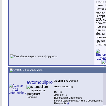
стало 
само. 
натиск
кнопки
"Старт
ECU с
спочат
прогрі
свічки,
тільки 
почина
крутит
старте
24.11.2025, 20:37
Звідки Ви
: Одесса
avtomobilpro
Авто
: пешеход
Вік: 36
Дописи: 17
Новичок
Вы сказали Спасибо: 0
Поблагодарили 0 раз(а) в 0 сообщениях
Репутація:
0