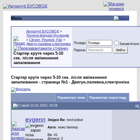
Menu
Автоклуб БУСОВОД
>
Технічні форуми бусоводів
>
Citroen, Peugeot, Fiat
>
Псевдо
Двигун,паливна,єлектроніка
Запам'ятати
Пароль
Стартер круте через 5-10
сек. після ввімкнення
запалювання
Стартер круте через 5-10 сек. після ввімкнення
запалювання - страница №1 - Двигун,паливна,єлектроніка
Параметри теми
Параметри перегляду
10.01.2023, 20:58
#
1
evgenn
Звідки Ви
: novii pobut
Авто
: пежо биппер
Вік: 41
Дописи: 3