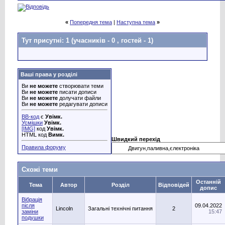
«
Попередня тема
|
Наступна тема
»
Тут присутні: 1
(учасників - 0 , гостей - 1)
Ваші права у розділі
Ви
не можете
створювати теми
Ви
не можете
писати дописи
Ви
не можете
долучати файли
Ви
не можете
редагувати дописи
BB-код
є
Увімк.
Усмішки
Увімк.
[IMG]
код
Увімк.
HTML код
Вимк.
Швидкий перехід
Правила форуму
Схожі теми
Останній
Тема
Автор
Розділ
Відповідей
допис
Вібрація
після
09.04.2022
Lincoln
Загальні технічні питання
2
заміни
15:47
подушки