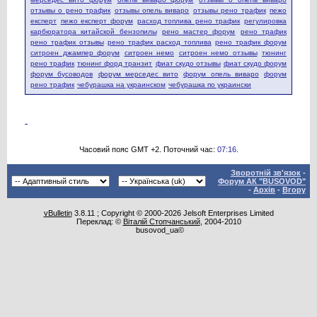
отзывы о рено трафик
отзывы опель виваро
отзывы рено трафик
пежо
експерт
пежо експерт форум
расход топлива рено трафик
регулировка
карбюратора китайской бензопилы
рено мастер форум
рено трафик
рено трафик отзывы
рено трафик расход топлива
рено трафик форум
ситроен джампер форум
ситроен немо
ситроен немо отзывы
тюнинг
рено трафик
тюнинг форд транзит
фиат скудо отзывы
фиат скудо форум
форум бусоводов
форум мерседес вито
форум опель виваро
форум
рено трафик
чебурашка на украинском
чебурашка по украински
Часовий пояс GMT +2. Поточний час:
07:16
.
Зворотній зв'язок
-
Форум АК "BUSOVOD"
-
Архів
-
Вгору
vBulletin
3.8.11 ; Copyright © 2000-2026 Jelsoft Enterprises Limited
Переклад: ©
Віталій Стопчанський
, 2004-2010
busovod_ua©