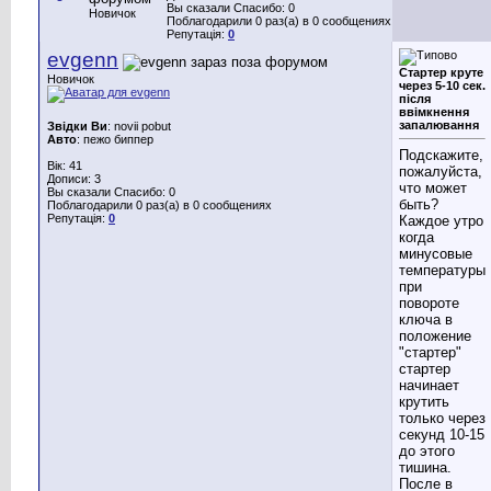
Вы сказали Спасибо: 0
Новичок
Поблагодарили 0 раз(а) в 0 сообщениях
Репутація:
0
evgenn
Стартер круте
Новичок
через 5-10 сек.
після
ввімкнення
запалювання
Звідки Ви
: novii pobut
Авто
: пежо биппер
Подскажите,
Вік: 41
пожалуйста,
Дописи: 3
что может
Вы сказали Спасибо: 0
быть?
Поблагодарили 0 раз(а) в 0 сообщениях
Репутація:
0
Каждое утро
когда
минусовые
температуры
при
повороте
ключа в
положение
"стартер"
стартер
начинает
крутить
только через
секунд 10-15
до этого
тишина.
После в