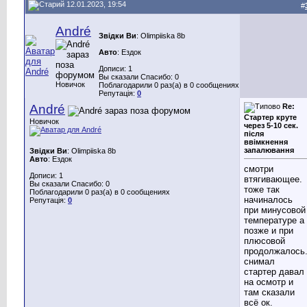
12.01.2023, 19:54
#
André
Звідки Ви
: Olimpiiska 8b
Авто
: Ездок
Дописи: 1
Вы сказали Спасибо: 0
Новичок
Поблагодарили 0 раз(а) в 0 сообщениях
Репутація:
0
André
Re:
Стартер круте
Новичок
через 5-10 сек.
після
ввімкнення
запалювання
Звідки Ви
: Olimpiiska 8b
Авто
: Ездок
смотри
Дописи: 1
втягивающее.
Вы сказали Спасибо: 0
тоже так
Поблагодарили 0 раз(а) в 0 сообщениях
начиналось
Репутація:
0
при минусовой
температуре а
позже и при
плюсовой
продолжалось
снимал
стартер давал
на осмотр и
там сказали
всё ок.