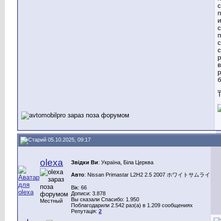
с
п
и
с
п
с
с
р
р
_
T
05.10.2025, 09:17
olexa
Звідки Ви
: Україна, Біла Церква
Авто
: Nissan Primastar L2H2 2.5 2007 ホワイトサムライ
Вік: 66
Дописи: 3.878
Вы сказали Спасибо: 1.950
Местный
Поблагодарили 2.542 раз(а) в 1.209 сообщениях
Репутація:
2