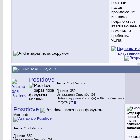
поставил
назад
проблема не
исчезла.
недано снял
втягивающее и
поменял и
проблема
ушла.
12.01.2023, 21:09
Postdove
Авто
: Opel Vivaro
Дописи: 352
Вы сказали Спасибо: 24
Поблагодарили 75 раз(а) в 64 сообщениях
Местный
Репутація:
0
Postdove
Стартер
Местный
через 5-
після
ввімкн
запалю
Авто
: Opel Vivaro
Дописи: 352
Непога
Вы сказали Спасибо: 24