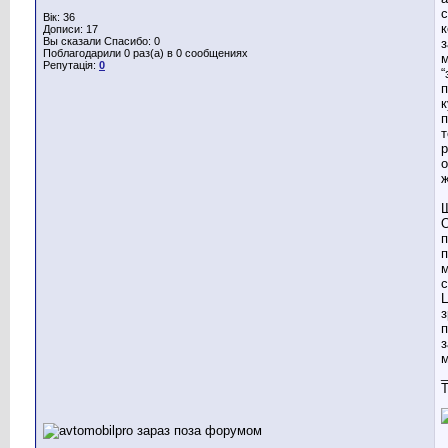
с
Вік: 36
к
Дописи: 17
Вы сказали Спасибо: 0
Поблагодарили 0 раз(а) в 0 сообщениях
м
Репутація:
0
“
п
к
п
т
р
о
ж
Щ
п
п
м
с
з
п
з
м
_
T