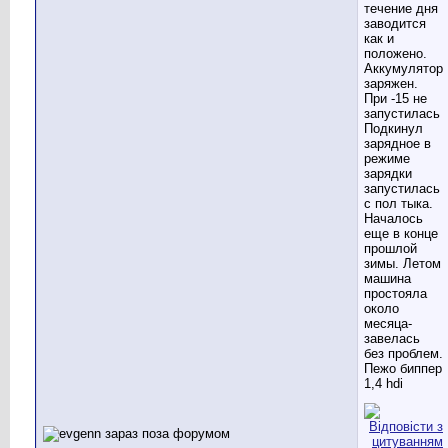
течение дня
заводится
как и
положено.
Аккумулятор
заряжен.
При -15 не
запустилась
Подкинул
зарядное в
режиме
зарядки
запустилась
с пол тыка.
Началось
еще в конце
прошлой
зимы. Летом
машина
простояла
около
месяца-
завелась
без проблем.
Пежо биппер
1,4 hdi