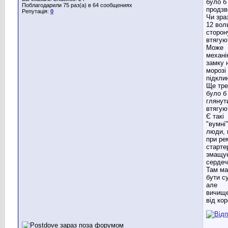
було б
Поблагодарили 75 раз(а) в 64 сообщениях
продзв
Репутація:
0
Чи зра
12 вол
сторон
втягую
Може
механі
замку 
морозі
підкли
Ще тре
було б
глянут
втягую
Є такі
"вумні"
люди,
при ре
старте
змащу
сердеч
Там ма
бути с
але
вичищ
від кор