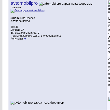
avtomobilpro
к
Новичок
п
з
Звідки Ви
: Одесса
Ц
Авто
: пешеход
щ
Вік: 36
з
Дописи: 17
Вы сказали Спасибо: 0
к
Поблагодарили 0 раз(а) в 0 сообщениях
д
Репутація:
0
в
п
с
ч
т
с
з
н
с
п
ш
н
в
_
T