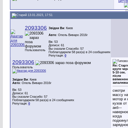
13.01.2023, 17:51
2093306
Звідки Ви
: Киев
Авто
: Опель Виваро 2016г
Вік: 53
Дописи: 61
Вы сказали Спасибо: 57
Пользователь
Поблагодарили 58 раз(а) в 24 сообщениях
Репутація:
0
2093306
Re: Старт
Пользователь
круте чер
5-10 сек.
після
ввімкнен
Звідки Ви
: Киев
запалюва
Авто
: Опель Виваро 2016г
Вік: 53
смотри
Дописи: 61
массу н
Вы сказали Спасибо: 57
мотор и 
Поблагодарили 58 раз(а) в 24 сообщениях
кузов от
Репутація:
0
акб---
наверно
когда
подкину
зарядное