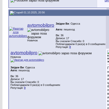
01.10.2025, 20:56
Звідки Ви
: Одесса
avtomobilpro
Авто
: пешеход
Вік: 36
Дописи: 17
Новичок
Вы сказали Спасибо: 0
Поблагодарили 0 раз(а) в 0 сообщениях
Репутація:
0
avtomobilpro
к
Новичок
п
з
Звідки Ви
: Одесса
П
Авто
: пешеход
н
а
Вік: 36
Дописи: 17
Вы сказали Спасибо: 0
ц
Поблагодарили 0 раз(а) в 0 сообщениях
б
Репутація:
0
п
в
и
к
х
п