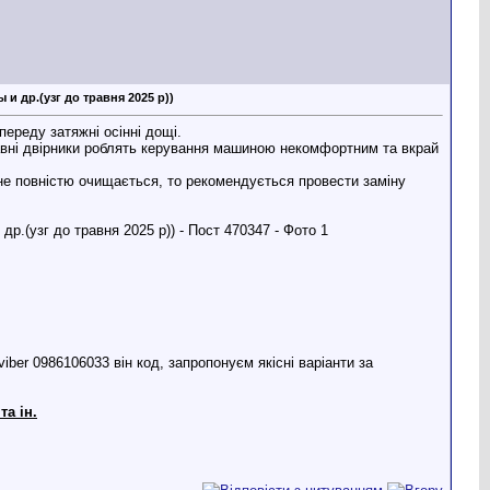
и др.(узг до травня 2025 р))
переду затяжні осінні дощі.
авні двірники роблять керування машиною некомфортним та вкрай
не повністю очищається, то рекомендується провести заміну
ber 0986106033 він код, запропонуєм якісні варіанти за
та ін.