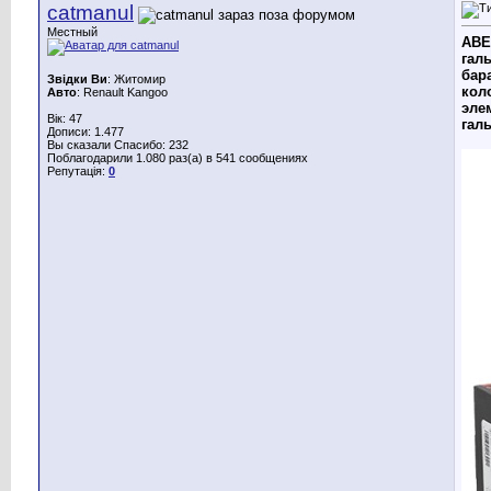
catmanul
Местный
ABE 
галь
бар
Звідки Ви
: Житомир
кол
Авто
: Renault Kangoo
эле
Вік: 47
гал
Дописи: 1.477
Вы сказали Спасибо: 232
Поблагодарили 1.080 раз(а) в 541 сообщениях
Репутація:
0