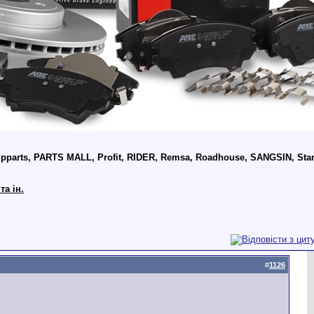
parts, PARTS MALL, Profit, RIDER, Remsa, Roadhouse, SANGSIN, Starli
та ін.
#
1126