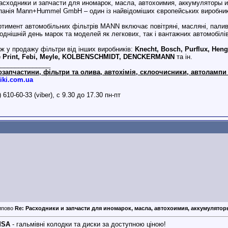
анія Mann+Hummel GmbH – один із найвідоміших європейських виробникі
тимент автомобільних фільтрів MANN включає повітряні, масляні, паливн
однішній день марок та моделей як легкових, так і вантажних автомобілів
ж у продажу фільтри від інших виробників:
Knecht, Bosch, Purflux, Hengs
e Print, Febi, Meyle, KOLBENSCHMIDT, DENCKERMANN
та ін.
_______________
озапчастини, фільтри та олива, автохімія, склоочисники, автолампи 
iki.com.ua
) 610-60-33 (viber), с 9.30 до 17.30 пн-пт
Re: Расходники и запчасти для иномарок, масла, автохоимия, аккумуляторы 
MSA
- гальмівні колодки та диски за доступною ціною!