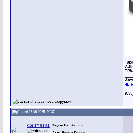
Тако
A.B.
TRW
___
Авт
4bib
(098
17.09.2025, 10:37
catmanul
Звідки Ви
: Житомир
Авто
: Renault Kangoo