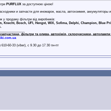
ьтри
PURFLUX
за доступною ціною!
ж у продажу фільтри від виробників:
, Knecht, Bosch, UFI, Hengst, WIX, Sofima, Delphi, Champion, Blue Pr
н.
_______________
озапчастини, фільтри та олива, автохімія, склоочисники, автолампи 
iki.com.ua
) 610-60-33 (viber), с 9.30 до 17.30 пн-пт