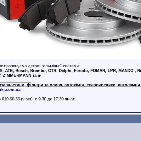
ж пропонуємо деталі гальмівної системи:
S, ATE, Bosch, Brembo, CTR, Delphi, Ferodo, FOMAR, LPR, MANDO , Nip
, ZIMMERMANN та ін
_______________
озапчастини, фільтри та олива, автохімія, склоочисники, автолампи 
iki.com.ua
) 610-60-33 (viber), с 9.30 до 17.30 пн-пт