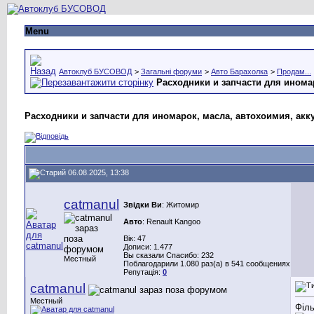
Menu
Автоклуб БУСОВОД
>
Загальні форуми
>
Авто Барахолка
>
Продам...
Расходники и запчасти для иномар
Расходники и запчасти для иномарок, масла, автохоимия, аккум
06.08.2025, 13:38
catmanul
Звідки Ви
: Житомир
Авто
: Renault Kangoo
Вік: 47
Дописи: 1.477
Вы сказали Спасибо: 232
Местный
Поблагодарили 1.080 раз(а) в 541 сообщениях
Репутація:
0
catmanul
Местный
Філ