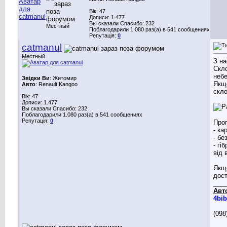
Вік: 47
Дописи: 1.477
Вы сказали Спасибо: 232
Местный
Поблагодарили 1.080 раз(а) в 541 сообщениях
Репутація:
0
catmanul
Местный
З на
Скло
неб
Звідки Ви
: Житомир
Якщо
Авто
: Renault Kangoo
скло
Вік: 47
Дописи: 1.477
Вы сказали Спасибо: 232
Поблагодарили 1.080 раз(а) в 541 сообщениях
Репутація:
0
Проп
- ка
- бе
- гі
від 
Якщо
дост
___
Авт
4bib
(098