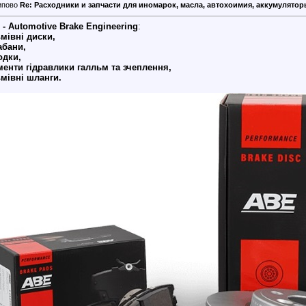
Re: Расходники и запчасти для иномарок, масла, автохоимия, аккумуляторы 
- Automotive Brake Engineering
:
мівні диски,
абани,
одки,
менти гідравлики галльм та зчеплення,
ьмівні шланги.