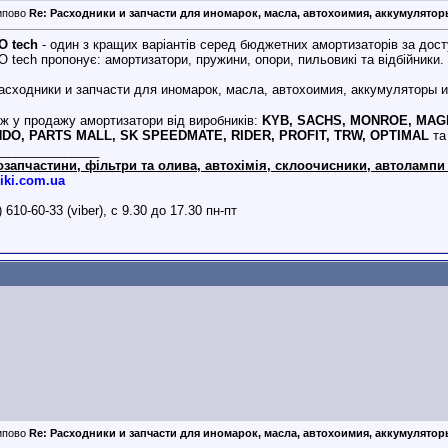
Re: Расходники и запчасти для иномарок, масла, автохоимия, аккумуляторы 
O tech
- один з кращих варіантів серед бюджетних амортизаторів за дос
 tech пропонує: амортизатори, пружини, опори, пильовикі та відбійники.
ж у продажу амортизатори від виробників:
KYB, SACHS, MONROE, MAGN
DO, PARTS MALL, SK SPEEDMATE, RIDER, PROFIT, TRW, OPTIMAL
та 
_______________
озапчастини, фільтри та олива, автохімія, склоочисники, автолампи 
iki.com.ua
) 610-60-33 (viber), с 9.30 до 17.30 пн-пт
Re: Расходники и запчасти для иномарок, масла, автохоимия, аккумуляторы 