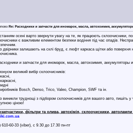
Re: Расходники и запчасти для иномарок, масла, автохоимия, аккумуляторы 
станням осені варто звернути увагу на те, як працюють склоочисники, по
очисники є важливим елементом безпеки водіння під час опадів. Неспр
езпечним.
 двірники залишають на склі бруд, є люфт каркаса щітки або поверхня 
очисника.
онуєм великий вибір склоочисників:
ркасні,
зкаркасні,
бридні
виробників Bosch, Denso, Trico, Valeo, Champion, SWF та ін.
 виникли труднощі з підбором склоочисників для вашого авто, пишіть у vi
упною ціною!
_______________
озапчастини, фільтри та олива, автохімія, склоочисники, автолампи 
iki.com.ua
) 610-60-33 (viber), с 9.30 до 17.30 пн-пт