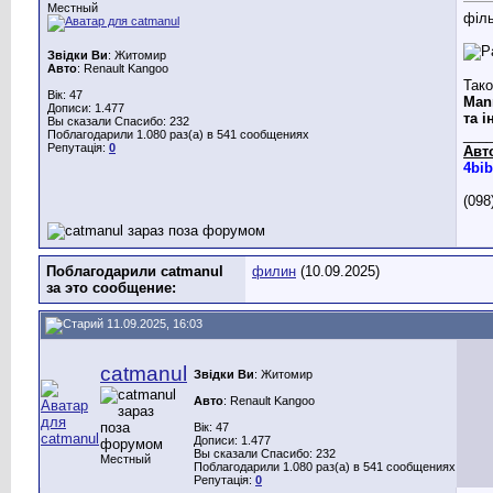
Местный
філ
Звідки Ви
: Житомир
Авто
: Renault Kangoo
Тако
Вік: 47
Mann
Дописи: 1.477
та і
Вы сказали Спасибо: 232
___
Поблагодарили 1.080 раз(а) в 541 сообщениях
Репутація:
0
Авт
4bib
(098
Поблагодарили catmanul
филин
(10.09.2025)
за это сообщение:
11.09.2025, 16:03
catmanul
Звідки Ви
: Житомир
Авто
: Renault Kangoo
Вік: 47
Дописи: 1.477
Вы сказали Спасибо: 232
Местный
Поблагодарили 1.080 раз(а) в 541 сообщениях
Репутація:
0