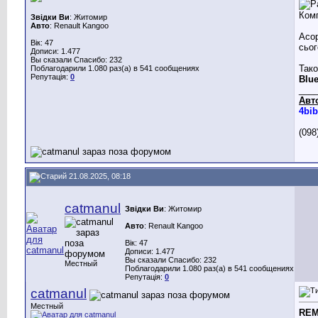
Комп
Звідки Ви
: Житомир
Авто
: Renault Kangoo
Асор
Вік: 47
сьог
Дописи: 1.477
Вы сказали Спасибо: 232
Тако
Поблагодарили 1.080 раз(а) в 541 сообщениях
Репутація:
0
Blu
___
Авт
4bib
(098
21.08.2025, 08:18
catmanul
Звідки Ви
: Житомир
Авто
: Renault Kangoo
Вік: 47
Дописи: 1.477
Вы сказали Спасибо: 232
Местный
Поблагодарили 1.080 раз(а) в 541 сообщениях
Репутація:
0
catmanul
Местный
RE