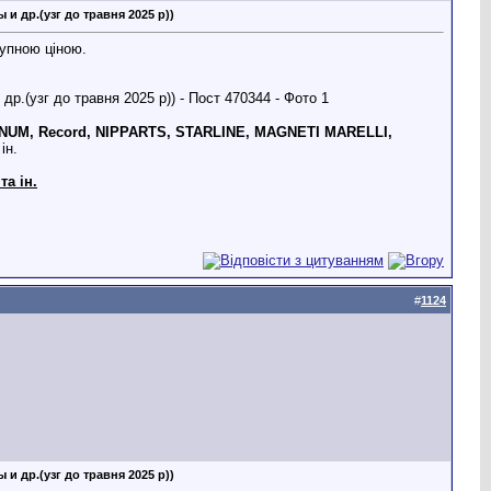
и др.(узг до травня 2025 р))
тупною ціною.
UM, Record, NIPPARTS, STARLINE, MAGNETI MARELLI,
ін.
та ін.
#
1124
и др.(узг до травня 2025 р))