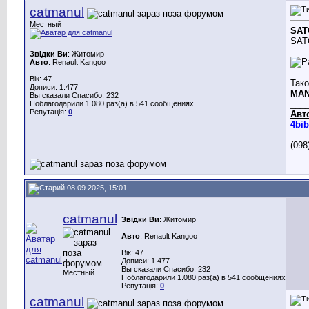
catmanul
Местный
SAT
SATO
Звідки Ви
: Житомир
Авто
: Renault Kangoo
Вік: 47
Тако
Дописи: 1.477
MAN
Вы сказали Спасибо: 232
___
Поблагодарили 1.080 раз(а) в 541 сообщениях
Репутація:
0
Авт
4bib
(098
08.09.2025, 15:01
catmanul
Звідки Ви
: Житомир
Авто
: Renault Kangoo
Вік: 47
Дописи: 1.477
Вы сказали Спасибо: 232
Местный
Поблагодарили 1.080 раз(а) в 541 сообщениях
Репутація:
0
catmanul