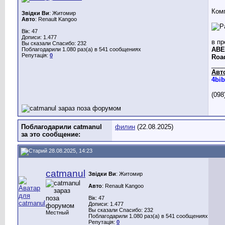
Комп
Звідки Ви
: Житомир
Авто
: Renault Kangoo
Вік: 47
Дописи: 1.477
в пр
Вы сказали Спасибо: 232
ABE,
Поблагодарили 1.080 раз(а) в 541 сообщениях
Репутація:
0
Roa
___
Авт
4bib
(098
Поблагодарили catmanul
филин
(22.08.2025)
за это сообщение:
28.08.2025, 14:23
catmanul
Звідки Ви
: Житомир
Авто
: Renault Kangoo
Вік: 47
Дописи: 1.477
Вы сказали Спасибо: 232
Местный
Поблагодарили 1.080 раз(а) в 541 сообщениях
Репутація:
0