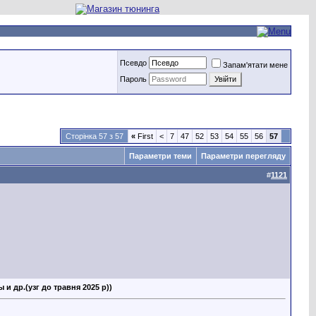
Псевдо
Запам'ятати мене
Пароль
Сторінка 57 з 57
«
First
<
7
47
52
53
54
55
56
57
Параметри теми
Параметри перегляду
#
1121
и др.(узг до травня 2025 р))