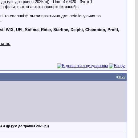
в фільтрів для автотранспортних засобів.
і та салонні фільтри практично для всіх існуючих на
.
t, WIX, UFI, Sofima, Rider, Starline, Delphi, Champion, Profit,
та ін.
#
1122
и др.(узг до травня 2025 р))