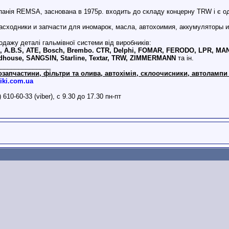
анія REMSA, заснована в 1975р. входить до складу концерну TRW і є од
одажу деталі гальмівної системи від виробників:
 A.B.S, ATE, Bosch, Brembo. CTR, Delphi, FOMAR, FERODO, LPR, MANDO
dhouse, SANGSIN, Starline, Textar, TRW, ZIMMERMANN
та ін.
_______________
озапчастини, фільтри та олива, автохімія, склоочисники, автолампи 
iki.com.ua
) 610-60-33 (viber), с 9.30 до 17.30 пн-пт