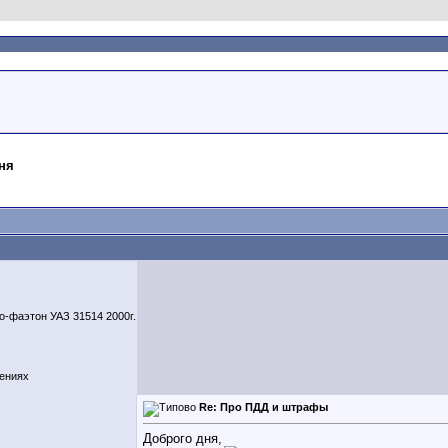
ня
ио-фаэтон УАЗ 31514 2000г.
щениях
Re: Про ПДД и штрафы
Доброго дня,