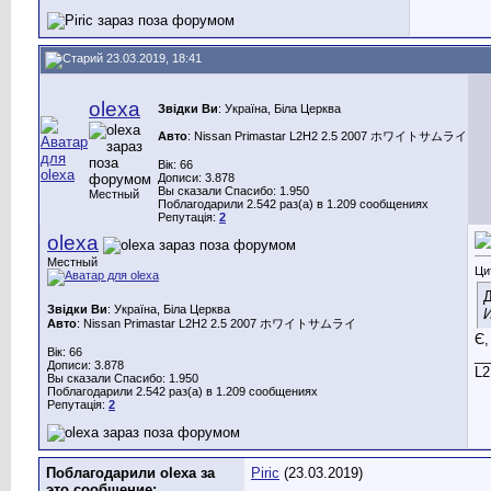
23.03.2019, 18:41
olexa
Звідки Ви
: Україна, Біла Церква
Авто
: Nissan Primastar L2H2 2.5 2007 ホワイトサムライ
Вік: 66
Дописи: 3.878
Вы сказали Спасибо: 1.950
Местный
Поблагодарили 2.542 раз(а) в 1.209 сообщениях
Репутація:
2
olexa
Местный
Ци
Д
Звідки Ви
: Україна, Біла Церква
И
Авто
: Nissan Primastar L2H2 2.5 2007 ホワイトサムライ
Є,
Вік: 66
__
Дописи: 3.878
L2
Вы сказали Спасибо: 1.950
Поблагодарили 2.542 раз(а) в 1.209 сообщениях
Репутація:
2
Поблагодарили olexa за
Piric
(23.03.2019)
это сообщение: