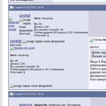
23.03.2019, 19:05
uvagr
Авто
: пешеход
Вік: 46
Дописи: 218
Вы сказали Спасибо: 64
Поблагодарили 303 раз(а) в 167 сообщениях
Местный
Репутація:
0
uvagr
R
Местный
Цитата:
Допис ві
Авто
: пешеход
Велике н
Вік: 46
Якщо б Вер
Дописи: 218
обовязкови
Вы сказали Спасибо: 64
Тобто в да
Поблагодарили 303 раз(а) в 167 сообщениях
доказів ск
Репутація:
0
автоматич
Але нажаль
23.03.2019, 19:42
wasya
Звідки Ви
: Львівська обл. Трускавець