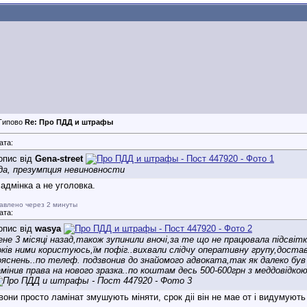
Re: Про ПДД и штрафы
ата:
опис від
Gena-street
да, презумпция невиновности
адмінка а не уголовка.
авлено через 2 минуты
ата:
опис від
wasya
ене 3 місяці назад,також зупинили вночі,за те що не працювала підсвітка
оків ними користуюсь,їм пофіг..вихвали слідчу оперативну групу,достав
ояснень..по телеф. подзвонив до знайомого адвоката,так як далеко був в
амінив права на нового зразка..по коштам десь 500-600грн з меддовідкою,
вони просто ламінат змушують міняти, срок діі він не мае от і видумують