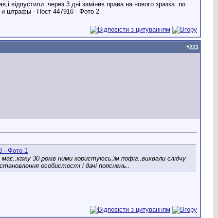
,і відпустили..через 3 дні замінив права на нового зразка..по
#
223
не має..кажу 30 років ними користуюсь,їм пофіг..вихвали слідчу
становлення особистості і дачі пояснень..