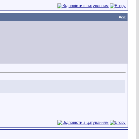
#
226