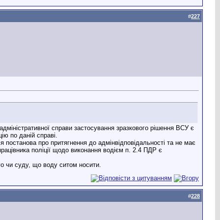
#
227
у адміністративної справи застосування зразкового рішення ВСУ є
ю по даній справі.
я постанова про притягнення до адмінвідповідальності та не має
рацівника поліції щодо виконання водієм п. 2.4 ПДР є
о чи суду, що воду ситом носити.
#
228