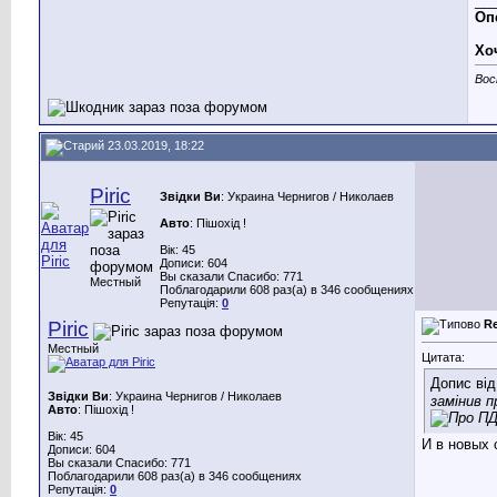
__
Опе
Хо
Вос
23.03.2019, 18:22
Piric
Звідки Ви
: Украина Чернигов / Николаев
Авто
: Пішохід !
Вік: 45
Дописи: 604
Вы сказали Спасибо: 771
Местный
Поблагодарили 608 раз(а) в 346 сообщениях
Репутація:
0
Piric
R
Местный
Цитата:
Допис ві
Звідки Ви
: Украина Чернигов / Николаев
замінив п
Авто
: Пішохід !
Вік: 45
И в новых 
Дописи: 604
Вы сказали Спасибо: 771
Поблагодарили 608 раз(а) в 346 сообщениях
Репутація:
0