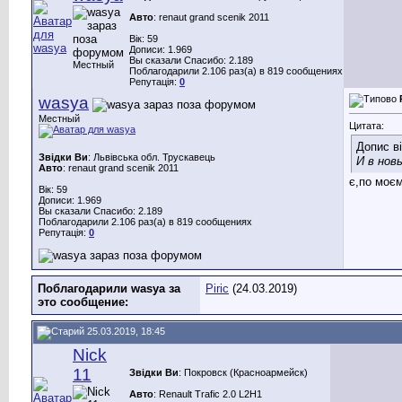
Авто
: renaut grand scenik 2011
Вік: 59
Дописи: 1.969
Вы сказали Спасибо: 2.189
Местный
Поблагодарили 2.106 раз(а) в 819 сообщениях
Репутація:
0
wasya
Местный
Цитата:
Допис в
Звідки Ви
: Львівська обл. Трускавець
И в нов
Авто
: renaut grand scenik 2011
є,по моєм
Вік: 59
Дописи: 1.969
Вы сказали Спасибо: 2.189
Поблагодарили 2.106 раз(а) в 819 сообщениях
Репутація:
0
Поблагодарили wasya за
Piric
(24.03.2019)
это сообщение:
25.03.2019, 18:45
Nick
11
Звідки Ви
: Покровск (Красноармейск)
Авто
: Renault Trafic 2.0 L2H1