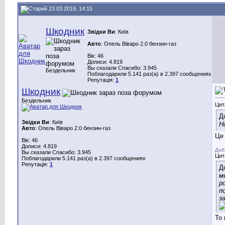
23.03.2019, 14:15
Шкодник
Звідки Ви
: Київ
Авто
: Опель Віваро 2.0 бензин-газ
Вік: 46
Дописи: 4.819
Вы сказали Спасибо: 3.945
Бездельник
Поблагодарили 5.141 раз(а) в 2.397 сообщениях
Репутація:
1
Шкодник
Бездельник
Цит
Д
Звідки Ви
: Київ
Н
Авто
: Опель Віваро 2.0 бензин-газ
Це 
Вік: 46
Дописи: 4.819
Доб
Вы сказали Спасибо: 3.945
Цит
Поблагодарили 5.141 раз(а) в 2.397 сообщениях
Репутація:
1
Д
м
р
п
з
То 