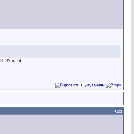
))
#
229