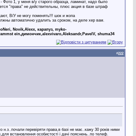
, у меня в/у старого образца, ламинат, надо было
ется "права" не действительны, плюс акция в базе штраф
ают, В/У не могу поменять!!! шок и жопа
 должны автоматично удалить за сроком, на деле хер вам.
oNeri, Novik,Alexx, карапуз, myko-
rammst ein,димончик,alexvivaro,Aleksandr,PavelV, shuma34
#
222
 н.з..почали перевіряти права,в базі не має..кажу 30 років ними
,для встановлення особистості і дачі пояснень..по телеф.