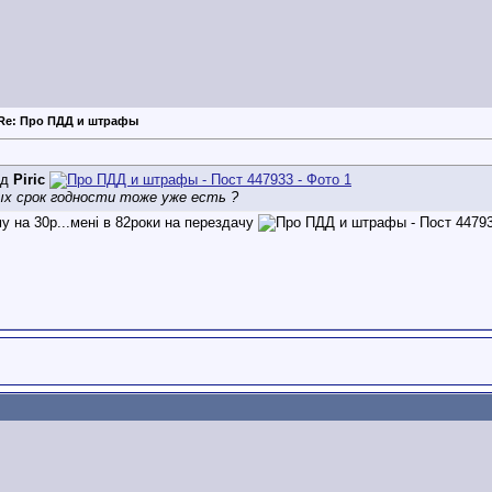
Re: Про ПДД и штрафы
ід
Piric
ых срок годности тоже уже есть ?
у на 30р...мені в 82роки на перездачу