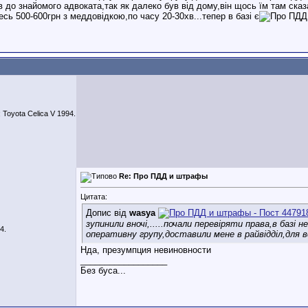
 до знайомого адвоката,так як далеко був від дому,він щось їм там сказав
сь 500-600грн з меддовідкою,по часу 20-30хв...тепер в базі є
 Toyota Celica V 1994.
Re: Про ПДД и штрафы
Цитата:
Допис від
wasya
зупинили вночі,.....почали перевіряти права,в базі 
4.
оперативну групу,доставили мене в райвідділ,для в
Нда, презумпция невиновности
__________________
Без буса...