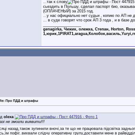
...так к слову
сьездить в Польшу, сделал паспорт био, оказыва
(ОПЛАЧЕНЫЙ) за 2015 год.
...у нас официально нет судьи , копию по АП не д
... в суде говорят что срок АП 3 года , и в базе
__________________
genagirka, Чижик, олежка, Степан, Horton, Ross
1,юрик,1PIRAT1,aragua,Колобок,василь,Yuryi,r
Re: Про ПДД и штрафы
ід
olexa
азі не змогли виявити!!!
сяці назад,також зупинили вночі,за те що не працювала підсвітка заднього
ь,їм пофіг..вихвали слідчу оперативну групу,доставили мене в райвідділ