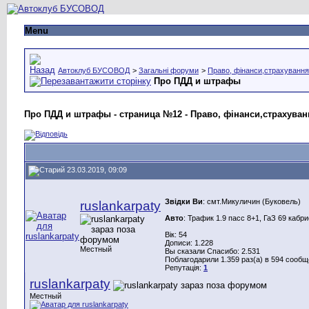
Menu
Автоклуб БУСОВОД
>
Загальні форуми
>
Право, фінанси,страхування
Про ПДД и штрафы
Про ПДД и штрафы - страница №12 - Право, фінанси,страхуван
23.03.2019, 09:09
Звідки Ви
: смт.Микуличин (Буковель)
ruslankarpaty
Авто
: Трафик 1.9 пасс 8+1, ГаЗ 69 кабр
Вік: 54
Дописи: 1.228
Местный
Вы сказали Спасибо: 2.531
Поблагодарили 1.359 раз(а) в 594 сооб
Репутація:
1
ruslankarpaty
Местный