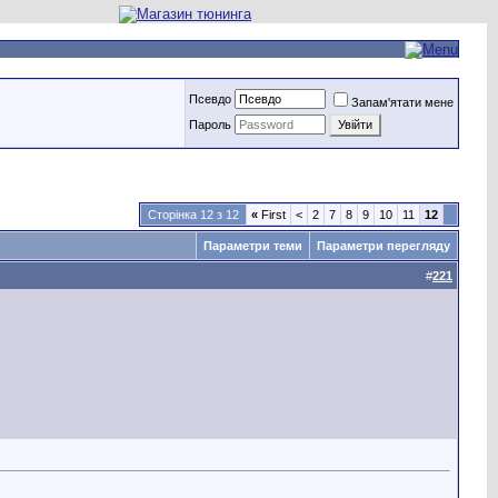
Псевдо
Запам'ятати мене
Пароль
Сторінка 12 з 12
«
First
<
2
7
8
9
10
11
12
Параметри теми
Параметри перегляду
#
221