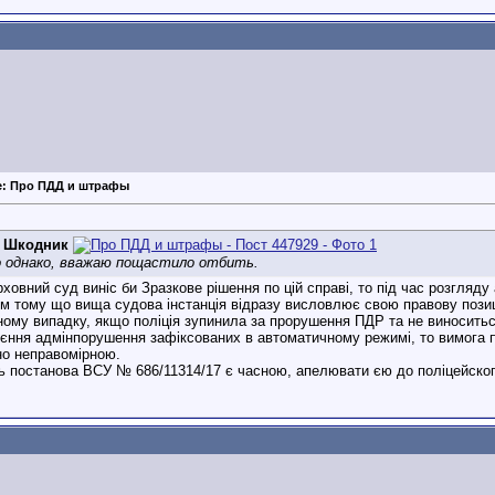
e: Про ПДД и штрафы
д
Шкодник
о однако, вважаю пощастило отбить.
ховний суд виніс би Зразкове рішення по цій справі, то під час розгляд
м тому що вища судова інстанція відразу висловлює свою правову позиці
ному випадку, якщо поліція зупинила за прорушення ПДР та не виноситьс
оєння адмінпорушення зафіксованих в автоматичному режимі, то вимога п
но неправомірною.
 постанова ВСУ № 686/11314/17 є часною, апелювати єю до поліцейског