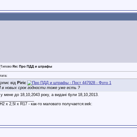
Re: Про ПДД и штрафы
тата:
опис від
Piric
 в новых срок годности тоже уже есть ?
 у мене до 18,10,2043 року, а видані були 18,10,2013.
________________
H2 х 2,5l x R17 - как-то маловато получается:eek: