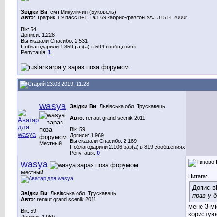
Звідки Ви
: смт.Микуличин (Буковель)
Авто
: Трафик 1.9 пасс 8+1, ГаЗ 69 кабрио-фаэтон УАЗ 31514 2000г.
Вік: 54
Дописи: 1.228
Вы сказали Спасибо: 2.531
Поблагодарили 1.359 раз(а) в 594 сообщениях
Репутація:
1
23.03.2019, 11:28
wasya
Звідки Ви
: Львівська обл. Трускавець
Авто
: renaut grand scenik 2011
Вік: 59
Дописи: 1.969
Вы сказали Спасибо: 2.189
Местный
Поблагодарили 2.106 раз(а) в 819 сообщениях
Репутація:
0
wasya
Местный
Цитата:
Допис в
Звідки Ви
: Львівська обл. Трускавець
прав у б
Авто
: renaut grand scenik 2011
мене 3 мі
Вік: 59
користуюс
Дописи: 1.969