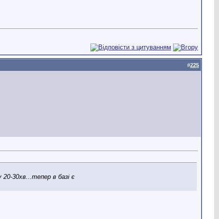
#
225
20-30хв...тепер в базі є