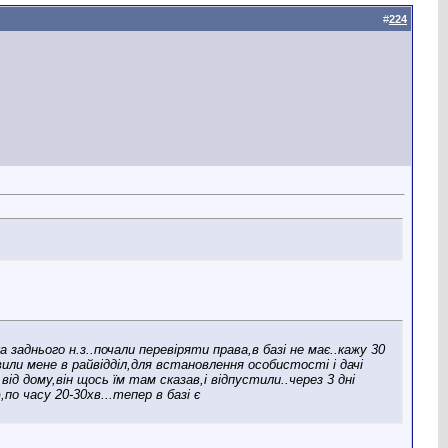
#
224
 заднього н.з..почали перевіряти права,в базі не має..кажу 30
или мене в райвідділ,для встановлення особистості і дачі
ід дому,він щось їм там сказав,і відпустили..через 3 дні
по часу 20-30хв...тепер в базі є