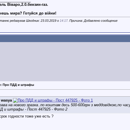
________________
ль Віваро,2.0.бензин-газ.
чешь мира? Готуйся до війни!
таннє редагував Шкодник: 23.03.2019 о
14:17
. Причина: Добавлено сообщение
e: Про ПДД и штрафы
д
wasya
рава на нового зразка..по коштам десь 500-600грн з меддовідкою,по часу 
срок годности тоже уже есть ?