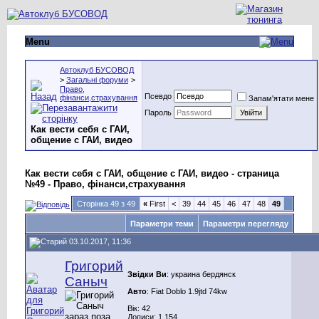
Menu
Автоклуб БУСОВОД
>
Загальні форуми
>
Право,
Псевдо
фінанси,страхування
Запам'ятати мене
Пароль
Как вести себя с ГАИ,
общение с ГАИ, видео
Как вести себя с ГАИ, общение с ГАИ, видео - страница
№49 - Право, фінанси,страхування
Сторінка 49 з 49
«
First
<
39
44
45
46
47
48
49
Параметри теми
Параметри перегляду
03.10.2017, 11:36
Григорий
Звідки Ви
: украина бердянск
Саныч
Авто
: Fiat Doblo 1.9jtd 74kw
Вік: 42
Дописи: 1.154