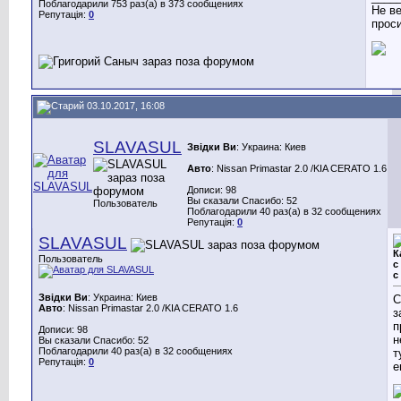
Поблагодарили 753 раз(а) в 373 сообщениях
Не ве
Репутація:
0
проси.
03.10.2017, 16:08
SLAVASUL
Звідки Ви
: Украина: Киев
Авто
: Nissan Primastar 2.0 /KIA CERATO 1.6
Дописи: 98
Вы сказали Спасибо: 52
Пользователь
Поблагодарили 40 раз(а) в 32 сообщениях
Репутація:
0
SLAVASUL
К
Пользователь
с
с
Звідки Ви
: Украина: Киев
С
Авто
: Nissan Primastar 2.0 /KIA CERATO 1.6
з
п
Дописи: 98
н
Вы сказали Спасибо: 52
Поблагодарили 40 раз(а) в 32 сообщениях
т
Репутація:
0
е