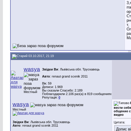
3,
rr
ор
Ст
рн
т,
Ол
ра
Ма
03.10.2017, 21:19
wasya
Звідки Ви
: Львівська обл. Трускавець
Авто
: renaut grand scenik 2011
Вік: 59
Дописи: 1.969
Вы сказали Спасибо: 2.189
Местный
Поблагодарили 2.106 раз(а) в 819 сообщениях
Репутація:
0
wasya
вести себя
Местный
общение с
видео
Звідки Ви
: Львівська обл. Трускавець
Цитата:
Авто
: renaut grand scenik 2011
Допис в