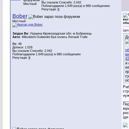
Вы сказали Спасибо: 2.042
Местный
Поблагодарили 1.649 раз(а) в 880 сообщениях
Репутація:
0
Bober
вес
Местный
общ
Цит
Звідки Ви
: Украина Кіровоградская обл. м.Бобринець
Д
Авто
: Mitsubishi Outlander.Був колись Renault Trafic
Вік: 48
Дописи: 1.026
Вы сказали Спасибо: 2.042
Поблагодарили 1.649 раз(а) в 880 сообщениях
Репутація:
0
а
е
п
с
о
Раб
стр
нуж
___
Пер
вір
рос
іди