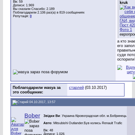
Вік: 59
kruk
Дописи: 1.969
Вы сказали Спасибо: 2.189
Поблагодарили 2.106 раз(а) в 819 сообщениях
Репутація:
0
европро
а кто зна
его запол
правильн
суде пот
оспорили
Поблагодарили wasya за
старлей
(03.10.2017)
это сообщение:
04.10.2017, 13:57
Bober
Звідки Ви
: Украина Кіровоградская обл. м.Бобринець
Авто
: Mitsubishi Outlander.Був колись Renault Trafic
Вік: 48
Дописи: 1.026