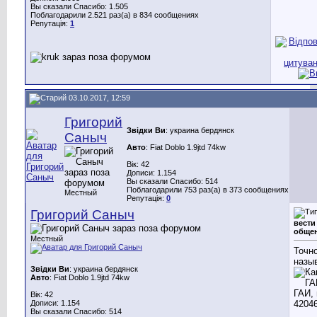
Вы сказали Спасибо: 1.505
Поблагодарили 2.521 раз(а) в 834 сообщениях
Репутація:
1
03.10.2017, 12:59
Григорий
Звідки Ви
: украина бердянск
Саныч
Авто
: Fiat Doblo 1.9jtd 74kw
Вік: 42
Дописи: 1.154
Вы сказали Спасибо: 514
Поблагодарили 753 раз(а) в 373 сообщениях
Местный
Репутація:
0
Григорий Саныч
вести
общен
Местный
Точно
назы
Звідки Ви
: украина бердянск
Авто
: Fiat Doblo 1.9jtd 74kw
Вік: 42
Дописи: 1.154
Вы сказали Спасибо: 514
____