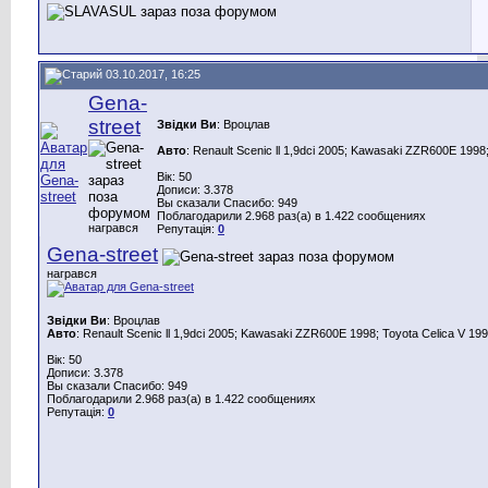
03.10.2017, 16:25
Gena-
street
Звідки Ви
: Вроцлав
Авто
: Renault Scenic ll 1,9dci 2005; Kawasaki ZZR600E 1998;
Вік: 50
Дописи: 3.378
Вы сказали Спасибо: 949
Поблагодарили 2.968 раз(а) в 1.422 сообщениях
награвся
Репутація:
0
Gena-street
награвся
Звідки Ви
: Вроцлав
Авто
: Renault Scenic ll 1,9dci 2005; Kawasaki ZZR600E 1998; Toyota Celica V 199
Вік: 50
Дописи: 3.378
Вы сказали Спасибо: 949
Поблагодарили 2.968 раз(а) в 1.422 сообщениях
Репутація:
0