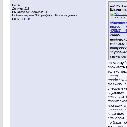
Допис від
Вік: 46
Дописи: 218
Шкодник
Вы сказали Спасибо: 64
Поблагодарили 303 раз(а) в 167 сообщениях
Репутація:
0
синим
проблеск
маячком и
специаль
звуковым
сигналом
по моему "
прочитать
только так:
синим
проблеско
маячком и
специальн
звуковым
сигналом, 
проблеско
маячком и
специальн
звуковым
сигналом.
То бишь "о
дать ему д