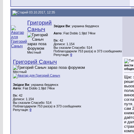
03.10.2017, 12:35
Григорий
Звідки Ви
: украина бердянск
Саныч
Авто
: Fiat Doblo 1.9jtd 74kw
Вік: 42
Дописи: 1.154
Вы сказали Спасибо: 514
Поблагодарили 753 раз(а) в 373 сообщениях
Местный
Репутація:
0
Григорий Саныч
вести
общен
Местный
Щас 
реши
Звідки Ви
: украина бердянск
вызо
Авто
: Fiat Doblo 1.9jtd 74kw
поли
вино
Вік: 42
Дописи: 1.154
согл
Вы сказали Спасибо: 514
путя.
Поблагодарили 753 раз(а) в 373 сообщениях
сам 
Репутація:
0
книж
даётс
и да
стра
комп