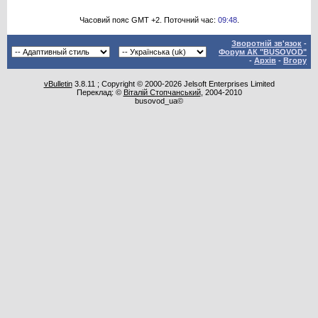
Часовий пояс GMT +2. Поточний час:
09:48
.
Зворотній зв'язок
-
Форум АК "BUSOVOD"
-
Архів
-
Вгору
vBulletin
3.8.11 ; Copyright © 2000-2026 Jelsoft Enterprises Limited
Переклад: ©
Віталій Стопчанський
, 2004-2010
busovod_ua©