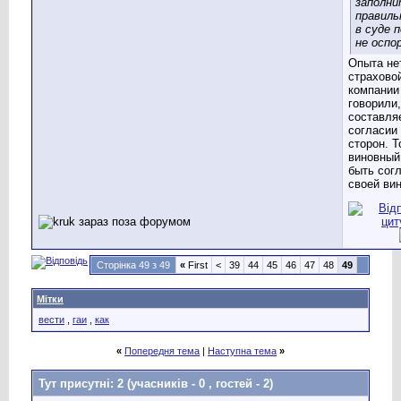
заполн
правиль
в суде 
не оспо
Опыта нет
страхово
компании
говорили,
составля
согласии
сторон. Т
виновный
быть сог
своей вин
Сторінка 49 з 49
«
First
<
39
44
45
46
47
48
49
Мітки
вести
,
гаи
,
как
«
Попередня тема
|
Наступна тема
»
Тут присутні: 2
(учасників - 0 , гостей - 2)