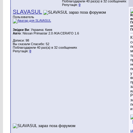
Поблагодарили 40 раз(а) в 32 сообщениях
Репутація:
0
SLAVASUL
R
Пользователь
в
Г
о
Г
Звідки Ви
: Украина: Киев
Авто
: Nissan Primastar 2.0 /KIA CERATO 1.6
К
Дописи: 98
с
Вы сказали Спасибо: 52
п
Поблагодарили 40 раз(а) в 32 сообщениях
м
Репутація:
0
т
п
н
п
у
в
п
з
и
Р
з
п
и