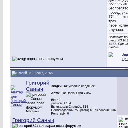
обеспечит
беспрепят
проезд ука
ТС..." в л
трех
перечисле
случаев.
Востаннє ре
uvagr: 03.10.
19:58
. Причи
очибка
03.10.2017, 20:58
Григорий
Звідки Ви
: украина бердянск
Саныч
Авто
: Fiat Doblo 1.9jtd 74kw
Вік: 42
Дописи: 1.154
Вы сказали Спасибо: 514
Поблагодарили 753 раз(а) в 373 сообщениях
Местный
Репутація:
0
Григорий Саныч
вести
общен