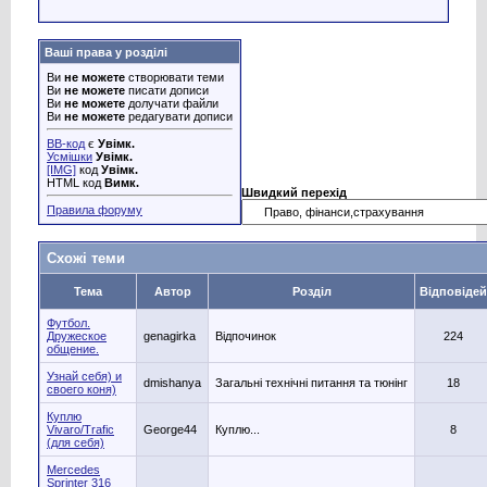
Ваші права у розділі
Ви
не можете
створювати теми
Ви
не можете
писати дописи
Ви
не можете
долучати файли
Ви
не можете
редагувати дописи
BB-код
є
Увімк.
Усмішки
Увімк.
[IMG]
код
Увімк.
HTML код
Вимк.
Швидкий перехід
Правила форуму
Схожі теми
Тема
Автор
Розділ
Відповідей
Футбол.
Дружеское
genagirka
Відпочинок
224
общение.
Узнай себя) и
dmishanya
Загальні технічні питання та тюнінг
18
своего коня)
Куплю
Vivaro/Trafic
George44
Куплю...
8
(для себя)
Mercedes
Sprinter 316