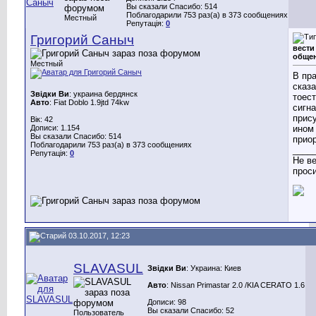
Вы сказали Спасибо: 514
Поблагодарили 753 раз(а) в 373 сообщениях
Местный
Репутація:
0
Григорий Саныч
вести
общен
Местный
В пр
сказа
Звідки Ви
: украина бердянск
тоест
Авто
: Fiat Doblo 1.9jtd 74kw
сигн
прис
Вік: 42
Дописи: 1.154
ином
Вы сказали Спасибо: 514
приор
Поблагодарили 753 раз(а) в 373 сообщениях
____
Репутація:
0
Не ве
проси.
03.10.2017, 12:23
SLAVASUL
Звідки Ви
: Украина: Киев
Авто
: Nissan Primastar 2.0 /KIA CERATO 1.6
Дописи: 98
Вы сказали Спасибо: 52
Пользователь