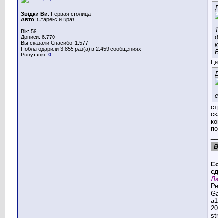
Д
Звідки Ви
: Первая столица
Авто
: Старекс и Краз
Вік: 59
д
Дописи: 8.770
Вы сказали Спасибо: 1.577
к
Поблагодарили 3.855 раз(а) в 2.459 сообщениях
Репутація:
0
Ци
Д
ст
ск
ко
по
__
Ес
сд
Лю
Ре
G
a1
20
st