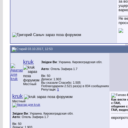
за в
ущерб
вари
____
Не ве
проси.
03.10.2017, 12:53
kruk
Звідки Ви
: Украина. Кировоградская обл.
Авто
: Опель Зафира 1.7
Вік: 50
Дописи: 1.903
Вы сказали Спасибо: 1.505
Местный
Поблагодарили 2.521 раз(а) в 834 сообщениях
Репутація:
1
kruk
Как вести 
Местный
с ГАИ,
общение с
ГАИ, виде
Звідки Ви
: Украина. Кировоградская обл.
Авто
: Опель Зафира 1.7
европрот
Вік: 50
Дописи: 1.903