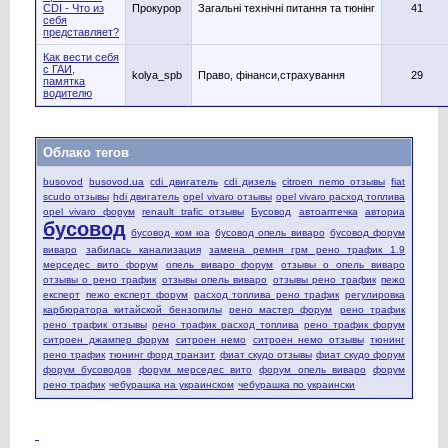
CDI - Что из
Прокурор
Загальні технічні питання та тюнінг
41
себя
представляет?
Как вести себя
с ГАИ,
kolya_spb
Право, фінанси,страхування
29
памятка
водителю
Облако тегов
busovod
busovod.ua
cdi двигатель
cdi дизель
citroen nemo отзывы
fiat
scudo отзывы
hdi двигатель
opel vivaro отзывы
opel vivaro расход топлива
opel vivaro форум
renault trafic отзывы
Бусовод
автоаптечка
авториа
бусовод
бусовод ком юа
бусовод опель виваро
бусовод форум
виваро
забилась канализация
замена ремня грм рено трафик 1.9
мерседес вито форум
опель виваро форум
отзывы о опель виваро
отзывы о рено трафик
отзывы опель виваро
отзывы рено трафик
пежо
експерт
пежо експерт форум
расход топлива рено трафик
регулировка
карбюратора китайской бензопилы
рено мастер форум
рено трафик
рено трафик отзывы
рено трафик расход топлива
рено трафик форум
ситроен джампер форум
ситроен немо
ситроен немо отзывы
тюнинг
рено трафик
тюнинг форд транзит
фиат скудо отзывы
фиат скудо форум
форум бусоводов
форум мерседес вито
форум опель виваро
форум
рено трафик
чебурашка на украинском
чебурашка по украински