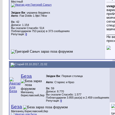
Местный
uvag
вариа
Звідки Ви
: украина бердянск
проб
Авто
: Fiat Doblo 1.9jtd 74kw
мояч
сегн
Вік: 42
Дописи: 1.154
спец
Вы сказали Спасибо: 514
маяч
Поблагодарили 753 раз(а) в 373 сообщениях
____
Репутація:
0
Не ве
проси.
03.10.2017, 21:02
Беза
Звідки Ви
: Первая столица
Авто
: Старекс и Краз
Вік: 59
Дописи: 8.770
Мигеанец
Вы сказали Спасибо: 1.577
бориславский,бер
Поблагодарили 3.855 раз(а) в 2.459 сообщениях
Репутація:
0
Беза
Мигеанец бориславский,бер
Ци